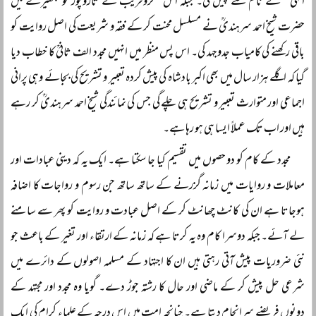
الٰہی‘‘ کے نام سے پیش کی۔ جبکہ اس مکروفریب کے تاروپور کو بکھیرنے میں
حضرت شیخ احمد سرہندیؒ نے مسلسل محنت کر کے فقہ و شریعت کی اصل روایت کو
باقی رکھنے کی کامیاب جدوجہد کی۔ اس پس منظر میں انہیں مجدد الف ثانیؒ کا خطاب دیا
گیا کہ اگلے ہزار سال میں بھی اکبر بادشاہ کی پیش کردہ تعبیر و تشریح کی بجائے وہی پرانی
اجماعی اور متوارث تعبیر و تشریح ہی چلے گی جس کی نمائندگی شیخ احمد سرہندیؒ کر رہے
ہیں اور اب تک عملاً ایسا ہی ہو رہا ہے۔
مجدد کے کام کو دو حصوں میں تقسیم کیا جا سکتا ہے۔ ایک یہ کہ دینی عبادات اور
معاملات و روایات میں زمانہ گزرنے کے ساتھ ساتھ جن رسوم و رواجات کا اضافہ
ہوجاتا ہے ان کی کانٹ چھانٹ کر کے اصل عبادت و روایت کو پھر سے سامنے
لے آئے۔ جبکہ دوسرا کام وہ یہ کرتا ہے کہ زمانہ کے ارتقاء اور تغیر کے باعث جو
نئی ضروریات پیش آتی رہتی ہیں ان کا اجتہاد کے مسلمہ اصولوں کے دائرے میں
شرعی حل پیش کر کے ماضی اور حال کا رشتہ جوڑ دے۔ گویا وہ مجدد اور مجتہد کے
دونوں فریضے سرانجام دیتا ہے۔ چنانچہ امت میں اس درجہ کے علماء کرام کی ایک