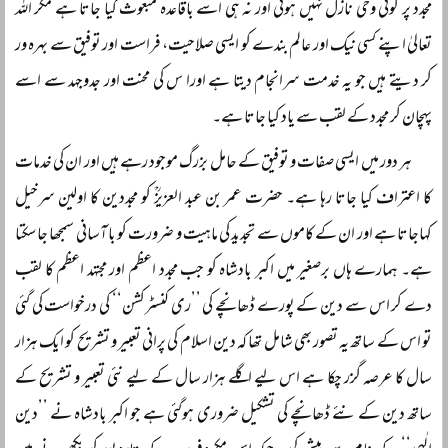
مجدد پر کوئی وحی نازل نہیں ہوتی اور نہ ہی اسے باقاعدہ مبعوث کیا جاتا ہے مگر اللہ
تعالیٰ اپنے کسی نیک اور عالم بندے کو ایسی صلاحیت، فراست اور توفیق سے بہرہ ور
کر دیتے ہیں جو یہ خدمت سرانجام دیتا ہے اورا س کی محنت اور جدوجہد سے اسے
پہچان کر مجدد کے لقب سے یاد کیا جاتا ہے۔
ہر دور میں ایسی صفات و توفیق کے حامل بزرگ موجود رہے ہیں اور ان کی خدمات
کا اعتراف کیا جاتا رہا ہے۔ حضرت عمر بن عبد العزیزؒ کو مجددین کا اولین سرخیل
کہاجاتا ہے اور ان کے کاموں سے تجدید کی ماہیت و ضرورت کو با آسانی سمجھا جا سکتا
ہے۔ ہمارے ہاں برصغیر میں اکبر بادشاہ کو جب مجدد اعظم اور مجتہد اعظم کا لقب
دے کر اس سے دین کے پورے ڈھانچے کی ’’ری کنسٹرکشن‘‘ کی درخواست کی گئی
تو اس کے ساتھ یہ تصور بھی شامل تھا کہ دین اسلام کی پرانی تعبیر و تشریح کو ایک ہزار
سال کا عرصہ گزر چکا ہے اس لیے اگلے ہزار سال کے لیے نئی تعبیر و تشریح کے
ساتھ دین کے نئے ڈھانچے کی تشکیل ضروری ہوگئی ہے جو اکبر بادشاہ نے ’’دین