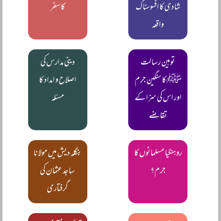
شادی کا افسوسناک
کا سفر
واقعہ
توہینِ رسالت
دینی مدارس کی
ﷺ کا سنگین جرم
اصلاح و امداد کا
اور اس کی سزا کے
مسئلہ
تقاضے
روہنگیا مسلمانوں کا
بنگلہ دیش میں مولانا
جرم؟
ساجد عثمان کی
گرفتاری