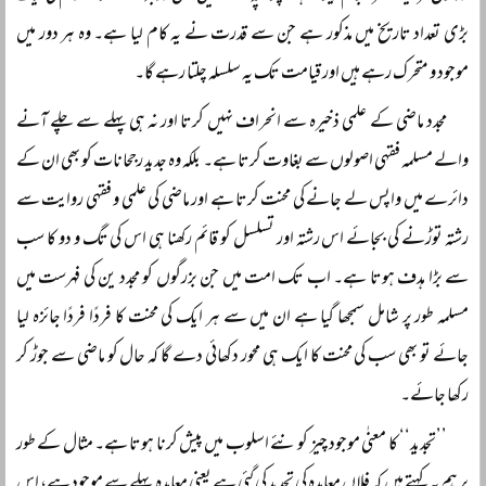
بڑی تعداد تاریخ میں مذکور ہے جن سے قدرت نے یہ کام لیا ہے۔ وہ ہر دور میں
موجود و متحرک رہے ہیں اور قیامت تک یہ سلسلہ چلتا رہے گا۔
مجدد ماضی کے علمی ذخیرہ سے انحراف نہیں کرتا اور نہ ہی پہلے سے چلے آنے
والے مسلمہ فقہی اصولوں سے بغاوت کرتا ہے۔ بلکہ وہ جدید رجحانات کو بھی ان کے
دائرے میں واپس لے جانے کی محنت کرتا ہے اور ماضی کی علمی و فقہی روایت سے
رشتہ توڑنے کی بجائے اس رشتہ اور تسلسل کو قائم رکھنا ہی اس کی تگ و دو کا سب
سے بڑا ہدف ہوتا ہے۔ اب تک امت میں جن بزرگوں کو مجدد ین کی فہرست میں
مسلمہ طور پر شامل سمجھا گیا ہے ان میں سے ہر ایک کی محنت کا فردًا فردًا جائزہ لیا
جائے تو بھی سب کی محنت کا ایک ہی محور دکھائی دے گا کہ حال کو ماضی سے جوڑ کر
رکھا جائے۔
’’تجدید‘‘ کا معنٰی موجود چیز کو نئے اسلوب میں پیش کرنا ہوتا ہے۔ مثال کے طور
پر ہم یہ کہتے ہیں کہ فلاں معاہدہ کی تجدید کی گئی ہے یعنی معاہدہ پہلے سے موجود ہے، اس