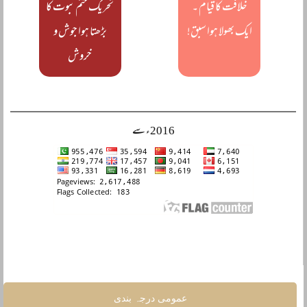
خلافت کا قیام ۔
تحریک ختم نبوت کا
ایک بھولا ہوا سبق!
بڑھتا ہوا جوش و
خروش
2016ء سے
عمومی درجہ بندی