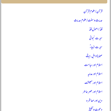
قرآن / علومِ قرآن
حدیث و سنت / علومِ حدیث
فقہ / اصولِ فقہ
سیرتِ نبویؐ
سیرتِ انبیاءؑ
صحابہؓ و اہلِ بیتؓ
اسلام اور سیاست
اسلام اور عدلیہ
اسلام اور معیشت
اسلام اور عصرِ حاضر
دین اور معاشرہ
دعوت و تبلیغ