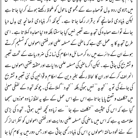
میں جزوی رد و بدل تو معاہدے کے مجموعی ماحول کو ملحوظ رکھتے ہوئے کر لیا جاتا ہے
لیکن بنیادی ڈھانچے کو برقرار رکھا جاتا ہے۔ کیونکہ اگر بنیادی ڈھانچہ ہی بدل دیا
جائے تو اسے معاہدہ کی تجدید سے تعبیر نہیں کیا جا سکتا بلکہ وہ نیا معاہدہ کہلاتا ہے۔ اسی
طرح تجدید کا یہ عمل بھی ہے کہ ماضی کے مسلمہ علمی اور فقہی اصولوں کو تسلیم کرتے
ہوئے ان کے دائرے میں رہ کر مسائل و احکام کی زمانہ کی ضروریات کے تحت تعبیر
و تشریح کی جاتی ہے۔ لیکن اگر ماضی کی مسلمہ علمی روایات اور متفقہ فقہی اصولوں سے
انحراف کر کے اور ان کا لحاظ رکھے بغیر دین کے احکام و قوانین کی نئی تعبیر و تشریح
کی جائے گی تو یہ ’’تجدید‘‘ نہیں ہوگی بلکہ ’’تجدد‘‘ کہلائے گی۔ چونکہ تجدد کے لفظی معنٰی
میں تکلف و تصنع پایا جاتا ہے اس لیے اس عمل کے لیے یہ لفظ زیادہ موزوں سمجھا
گیا ہے کہ اس کی حیثیت ’’تکلف بے جا‘‘ سے زیادہ کچھ نہیں ہوتی۔ تجدد کی بڑی
علامت یہ ہے کہ اس میں ماضی کی مسلمہ علمی روایت اور فقہی اصولوں کو نظر انداز کر
کے نئے خودساختہ اصولوں پر اس کی بنیاد رکھی جاتی ہے اور جس دور میں یہ کام کیا جا