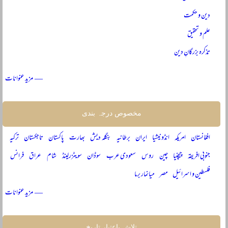
دین و حکمت
علم و تحقیق
تذکرہ بزرگانِ دین
— مزید عنوانات
مخصوص درجہ بندی
افغانستان
امریکہ
انڈونیشیا
ایران
برطانیہ
بنگلہ دیش
بھارت
پاکستان
تاجکستان
ترکیہ
جنوبی افریقہ
چیچنیا
چین
روس
سعودی عرب
سوڈان
سویٹزرلینڈ
شام
عراق
فرانس
فلسطین و اسرائیل
مصر
میانمار برما
— مزید عنوانات
تلاش باعتبار تاریخ