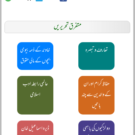
متفرق تحریریں
تعارف و تبصرہ
خاوند کے ذمہ بیوی
بچوں کے مالی حقوق
حفاظِ کرام اور ان
عالمی رابطہ ادب
کے والدین سے چند
اسلامی
باتیں
دو لڑکیوں کی باہمی
ڈیرہ اسماعیل خان