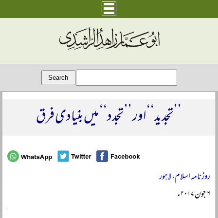
’’تجدید‘‘ اور ’’تجدد‘‘ میں بنیادی فرق
روزنامہ اسلام، لاہور
۶ جون ۲۰۱۷ء