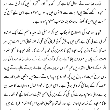
ایک صاحب نے سوال کیا ہے کہ ’’تجدید‘‘ اور ’’تجدد‘‘ میں کیا فرق ہے اور
’’متجدد‘‘ کسے کہتے ہیں؟ بہت سے ذہنوں میں یہ سوال موجود ہے اس لیے آج کی
صحبت میں اس کا تھوڑا سا جائزہ لینا مناسب معلوم ہوتا ہے۔
تجدید اور مجدد کی اصطلاح تو جناب نبی اکرم صلی اللہ علیہ وسلم کے ایک ارشاد
گرامی سے لی گئی ہے جس میں یہ پیش گوئی فرمائی گئی تھی کہ اللہ تعالیٰ اس امت میں ہر
صدی کے آغاز پر ایک مجدد بھیجے گا جو دین کی تجدید کرے گا۔ جبکہ تجدید کا معنٰی علماء
امت کے ہاں یہ معروف چلا آرہا ہے کہ وقت گزرنے کے ساتھ ساتھ سوسائٹی اور
افراد کے اعمال و اقدار میں غیر محسوس طریقہ سے کچھ اضافے ہوتے چلے جاتے ہیں،
جس طرح کھیت اور باغ میں کچھ خودرو پود پیدا ہوتے رہتے ہیں جنہیں وقفہ وقفہ سے
تلف کر کے چھانٹی کر دی جاتی ہے۔ اسی طرح از خود اعمال و روایات کا حصہ بن
جانے والی رسوم و بدعات کی نفی کر کے دین کی اصلی حیثیت اور ڈھانچے کو نکھارنے
کا کام مجدد کے ذریعہ لیا جاتا ہے اور اللہ تعالیٰ تکوینی طور پر اس کا اہتمام فرماتے ہیں۔