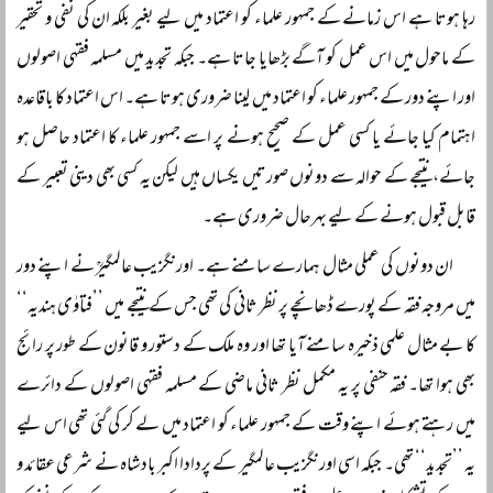
رہا ہوتا ہے اس زمانے کے جمہور علماء کو اعتماد میں لیے بغیر بلکہ ان کی نفی و تحقیر
کے ماحول میں اس عمل کو آگے بڑھایا جاتا ہے۔ جبکہ تجدید میں مسلمہ فقہی اصولوں
اور اپنے دور کے جمہور علماء کو اعتماد میں لینا ضروری ہوتا ہے۔ اس اعتماد کا باقاعدہ
اہتمام کیا جائے یا کسی عمل کے صحیح ہونے پر اسے جمہور علماء کا اعتماد حاصل ہو
جائے، نتیجے کے حوالہ سے دونوں صورتیں یکساں ہیں لیکن یہ کسی بھی دینی تعبیر کے
قابل قبول ہونے کے لیے بہرحال ضروری ہے۔
ان دونوں کی عملی مثال ہمارے سامنے ہے۔ اورنگزیب عالمگیرؒ نے اپنے دور
میں مروجہ فقہ کے پورے ڈھانچے پر نظر ثانی کی تھی جس کے نتیجے میں ’’فتاوٰی ہندیہ‘‘
کا بے مثال علمی ذخیرہ سامنے آیا تھا اور وہ ملک کے دستور و قانون کے طور پر رائج
بھی ہوا تھا۔ فقہ حنفی پر یہ مکمل نظر ثانی ماضی کے مسلمہ فقہی اصولوں کے دائرے
میں رہتے ہوئے اپنے وقت کے جمہور علماء کو اعتماد میں لے کر کی گئی تھی اس لیے
یہ ’’تجدید‘‘ تھی۔ جبکہ اسی اورنگزیب عالمگیر کے پردادا اکبر بادشاہ نے شرعی عقائد و