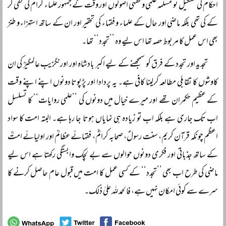
احکام کی تشکیل نو مسلمہ علمی و فقہی اصولوں اور وقت کے جمہور علماء کرام کی نفی کر
کے کی تھی بلکہ ماضی اور حال کے علماء و فقہاء کی تحقیر اور ان کے ساتھ استہزاء و طنز
بھی اس عمل کا مربوط حصہ تھا اس لیے وہ ’’تجدد‘‘ تھا۔
تجدید اور تجدد کے فرق کو سمجھنے کے لیے اکبر بادشاہ اور اورنگزیب عالمگیرؒ کی ان
کاوشوں کا تقابلی مطالعہ کرلینا کافی ہے۔ یہ پردادا اور پڑپوتا دونوں اپنے اپنے وقت
کے عظیم حکمران تھے اور میرے خیال میں دونوں کی ’’علمی روایات‘‘ کا تسلسل
اب تک جاری ہے بلکہ اب تو زیادہ ہی نمایاں ہوتا جا رہا ہے۔ البتہ امت کا سواد
اعظم چونکہ قرآن کریم، سنت رسولؐ، صحابہ کرامؓ، فقہائے عظامؒ اور اولیائے امتؒ
کے ساتھ جذباتی اور فکری دونوں حوالوں سے بے لچک وابستگی رکھتا ہے اس لیے
ماضی کی طرح اب بھی ’’تجدد‘‘ کے کسی عمل کا امت میں قبول عام حاصل کرنے کا
سرے سے کوئی امکان نہیں ہے، فالحمد للہ علیٰ ذٰلک۔