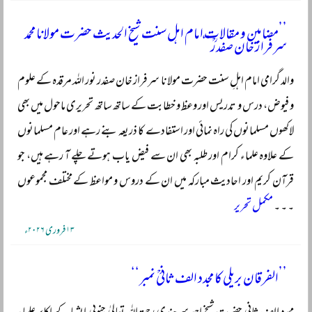
’’مضامین و مقالات امام اہل سنت شیخ الحدیث حضرت مولانا محمد
سرفراز خان صفدرؒ‘‘
والد گرامی امام اہلِ سنت حضرت مولانا سرفراز خان صفدر نور اللہ مرقدہ کے علوم
و فیوض، درس و تدریس اور وعظ و خطابت کے ساتھ ساتھ تحریری ماحول میں بھی
لاکھوں مسلمانوں کی راہ نمائی اور استفادے کا ذریعہ بنے رہے اور عام مسلمانوں
کے علاوہ علماء کرام اور طلبہ بھی ان سے فیض یاب ہوتے چلے آ رہے ہیں، جو
قرآن کریم اور احادیث مبارکہ میں ان کے دروس و مواعظ کے مختلف مجموعوں
۔ ۔ ۔
مکمل تحریر
۱۳ فروری ۲۰۲۶ء
’’الفرقان بریلی کا مجدد الف ثانیؒ نمبر‘‘