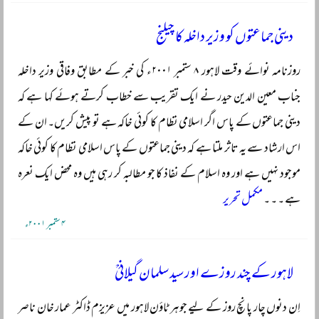
دینی جماعتوں کو وزیر داخلہ کا چیلنج
روزنامہ نوائے وقت لاہور ۸ ستمبر ۲۰۰۱ء کی خبر کے مطابق وفاقی وزیر داخلہ
جناب معین الدین حیدر نے ایک تقریب سے خطاب کرتے ہوئے کہا ہے کہ
دینی جماعتوں کے پاس اگر اسلامی نظام کا کوئی خاکہ ہے تو پیش کریں۔ ان کے
اس ارشاد سے یہ تاثر ملتا ہے کہ دینی جماعتوں کے پاس اسلامی نظام کا کوئی خاکہ
موجود نہیں ہے اور وہ اسلام کے نفاذ کا جو مطالبہ کر رہی ہیں وہ محض ایک نعرہ
ہے ۔ ۔ ۔
مکمل تحریر
۴ ستمبر ۲۰۰۱ء
لاہور کے چند روزے اور سید سلمان گیلانیؒ
اِن دنوں چار پانچ روز کے لیے جوہر ٹاؤن لاہور میں عزیزم ڈاکٹر عمار خان ناصر