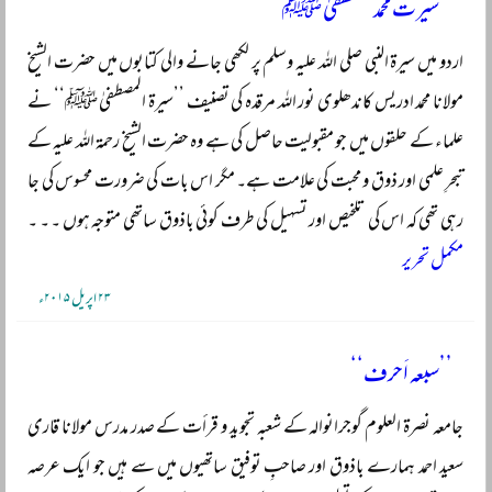
’’سیرت محمد مصطفیٰ ﷺ‘‘
اردو میں سیرۃ النبی صلی اللہ علیہ وسلم پر لکھی جانے والی کتابوں میں حضرت الشیخ
مولانا محمد ادریس کاندھلوی نور اللہ مرقدہ کی تصنیف ’’سیرۃ المصطفیٰ ﷺ‘‘ نے
علماء کے حلقوں میں جو مقبولیت حاصل کی ہے وہ حضرت الشیخ رحمۃ اللہ علیہ کے
تبحرِ علمی اور ذوق و محبت کی علامت ہے۔ مگر اس بات کی ضرورت محسوس کی جا
رہی تھی کہ اس کی تلخیص اور تسہیل کی طرف کوئی باذوق ساتھی متوجہ ہوں ۔ ۔ ۔
مکمل تحریر
۲۳ اپریل ۲۰۱۵ء
’’سبعہ اَحرف‘‘
جامعہ نصرۃ العلوم گوجرانوالہ کے شعبہ تجوید و قرأت کے صدر مدرس مولانا قاری
سعید احمد ہمارے باذوق اور صاحبِ توفیق ساتھیوں میں سے ہیں جو ایک عرصہ