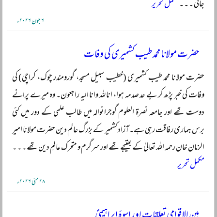
جاتی ۔ ۔ ۔
مکمل تحریر
۶ جون ۲۰۲۶ء
حضرت مولانا محمد طیب کشمیری کی وفات
حضرت مولانا محمد طیب کشمیری (خطیب سبیل مسجد، گورومندر چوک، کراچی) کی
وفات کی خبر پڑھ کر بے حد صدمہ ہوا، انا للہ وانا الیہ راجعون۔ وہ میرے پرانے
دوست تھے اور جامعہ نصرۃ العلوم گوجرانوالہ میں طالب علمی کے دور میں کئی
برس ہماری رفاقت رہی ہے۔ آزاد کشمیر کے بزرگ عالم دین حضرت مولانا امیر
الزمان خان رحمہ اللہ تعالیٰ کے بھتیجے تھے اور سرگرم و متحرک عالمِ دین تھے ۔ ۔ ۔
مکمل تحریر
۲۸ مئی ۲۰۲۶ء
بین الاقوامی تعلقات اور اسوۂ ابراہیمیؑ