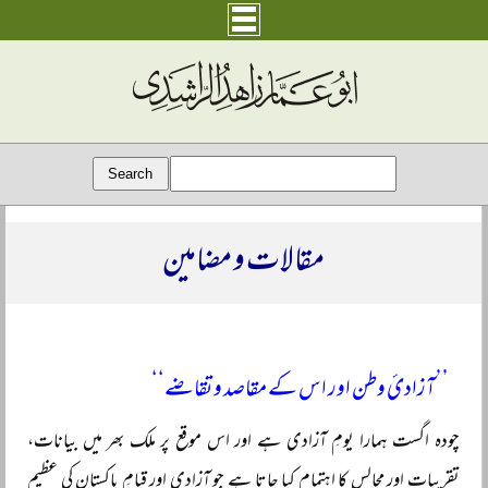
مقالات و مضامین
’’آزادئ وطن اور اس کے مقاصد و تقاضے‘‘
چودہ اگست ہمارا یومِ آزادی ہے اور اس موقع پر ملک بھر میں بیانات،
تقریبات اور مجالس کا اہتمام کیا جاتا ہے جو آزادی اور قیامِ پاکستان کی عظیم