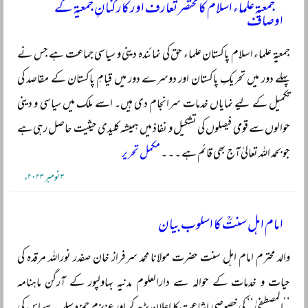
’’جمعیۃ علماء اسلام کا مختصر تعارف اور کارکنانِ جمعیۃ کے
اوصاف‘‘
جمعیۃ علماء اسلام پاکستان علماء حق کی نمائندہ دینی و سیاسی جماعت ہے جس نے
پہلے دور میں تحریکِ پاکستان اور دوسرے دور میں قیامِ پاکستان کے مقاصد کی
تکمیل کے لیے نمایاں خدمات سرانجام دی ہیں۔ اسے ملک میں سیاسی و دینی
حوالوں سے قومی فیصلوں کی تشکیل و نفاذ میں ہمیشہ کلیدی حیثیت حاصل رہی ہے
جو بحمد اللہ تعالیٰ آج بھی قائم ہے ۔ ۔ ۔
مکمل تحریر
۳ نومبر ۲۰۲۳ء
امام اہل سنتؒ کا اسلوب بیان
والد محترم امام اہل سنت حضرت مولانا محمد سرفراز خان صفدر نوراللہ مرقدہ کی
حیات و خدمات کے حوالہ سے دارالعلوم مدنیہ بہاولپور کے آرگن ماہنامہ