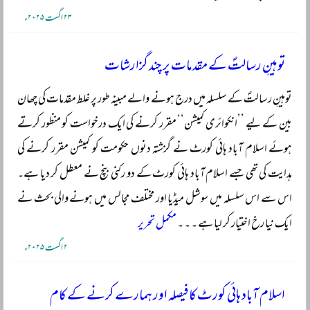
۲۳ اگست ۲۰۲۵ء
توہینِ رسالتؐ کے مقدمات پر چند گزارشات
توہینِ رسالتؐ کے سلسلہ میں درج ہونے والے مبینہ طور پر غلط مقدمات کی چھان
بین کے لیے ’’انکوائری کمیشن‘‘ مقرر کرنے کی ایک درخواست کو منظور کرتے
ہوئے اسلام آباد ہائی کورٹ نے گزشتہ دنوں حکومت کو کمیشن مقرر کرنے کی
ہدایت کی تھی جسے اسلام آباد ہائی کورٹ کے دو رکنی بنچ نے معطل کر دیا ہے۔
اس سے اس سلسلہ میں سوشل میڈیا اور مختلف مجالس میں ہونے والی بحث نے
ایک نیا رخ اختیار کر لیا ہے ۔ ۔ ۔
مکمل تحریر
۲ اگست ۲۰۲۵ء
اسلام آباد ہائی کورٹ کا فیصلہ اور ہمارے کرنے کے کام