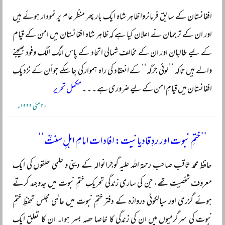
افغانستان کے سابق فرمانروا ظاہر شاہ ایک بار پھر منظر عام پر نمودار ہوئے ہیں
اور ان کے ترجمان نے اعلان کیا ہے کہ ظاہر شاہ افغانستان میں امن کے قیام
کے لیے طالبان اور ان کے مخالف شمالی اتحاد کے پاس الگ الگ وفود بھیجنے
والے ہیں تاکہ ’’لوئی جرگہ‘‘ کے انعقاد کی راہ ہموار کی جا سکے جو اُن کے نزدیک
افغانستان میں قیامِ امن کے لیے ضروری ہے ۔ ۔ ۔
مکمل تحریر
۲۰ مئی ۱۹۹۹ء
’’ختمِ نبوت اور ردِ قادیانیت: افادات امامِ اہلِ سنتؒ‘‘
حافظ محمد ثاقب صاحب رحمۃ اللہ علیہ گوجرانوالہ کے دینی و علمی حلقوں کی ایک
معروف شخصیت تھے، جن کی ساری زندگی تحریکِ ختمِ نبوت میں جدوجہد کرتے
ہوئے گزری اور سیالکوٹی دروازہ کے دفتر ختمِ نبوت میں عالمی مجلس تحفظِ ختمِ
نبوت کی سرگرمیوں میں ان کی زندگی کا خاصا حصہ بسر ہوا۔ ان کا تعلق ایک