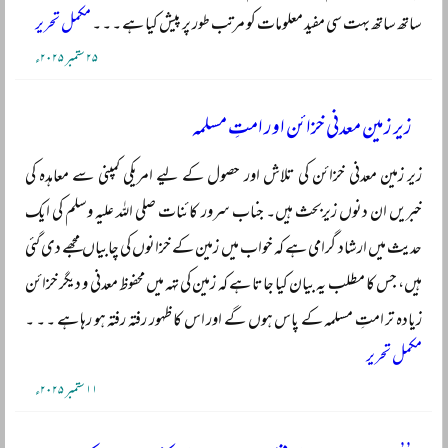
ساتھ ساتھ بہت سی مفید معلومات کو مرتب طور پر پیش کیا ہے ۔ ۔ ۔
مکمل تحریر
۲۵ ستمبر ۲۰۲۵ء
زیر زمین معدنی خزائن اور امتِ مسلمہ
زیر زمین معدنی خزائن کی تلاش اور حصول کے لیے امریکی کمپنی سے معاہدہ کی
خبریں ان دنوں زیربحث ہیں۔ جناب سرور کائنات صلی اللہ علیہ وسلم کی ایک
حدیث میں ارشاد گرامی ہے کہ خواب میں زمین کے خزانوں کی چابیاں مجھے دی گئی
ہیں، جس کا مطلب یہ بیان کیا جاتا ہے کہ زمین کی تہہ میں محفوظ معدنی و دیگر خزائن
زیادہ تر امتِ مسلمہ کے پاس ہوں گے اور اس کا ظہور رفتہ رفتہ ہو رہا ہے ۔ ۔ ۔
مکمل تحریر
۱۱ ستمبر ۲۰۲۵ء