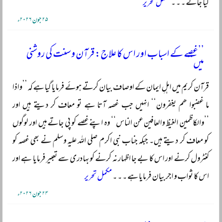
کیا جائے ۔ ۔ ۔
مکمل تحریر
۲۵ جون ۲۰۲۶ء
’’غصے کے اسباب اور اس کا علاج: قرآن و سنت کی روشنی
میں‘‘
قرآن کریم میں اہلِ ایمان کے اوصاف بیان کرتے ہوئے فرمایا گیا ہے کہ ’’واذا
ما غضبوا ھم یغفرون‘‘ انہیں جب غصہ آتا ہے تو معاف کر دیتے ہیں اور
’’والکاظمین الغیظ والعافین عن الناس‘‘ وہ اپنے غصے کو پی جاتے ہیں اور لوگوں
کو معاف کر دیتے ہیں۔ جبکہ جناب نبی اکرم صلی اللہ علیہ وسلم نے بھی غصہ کو
کنٹرول کرنے اور اس کا بے جا اظہار نہ کرنے کو بہادری سے تعبیر فرمایا ہے اور
اس کا ثواب و اجر بیان فرمایا ہے ۔ ۔ ۔
مکمل تحریر
۲۴ جون ۲۰۲۶ء