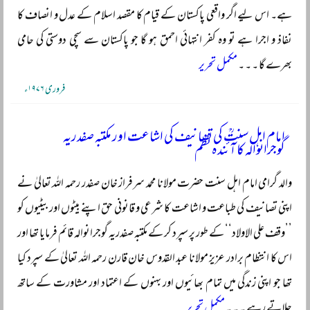
ہے۔ اس لیے اگر واقعی پاکستان کے قیام کا مقصد اسلام کے عدل و انصاف کا
نفاذ و اجرا ہے تو وہ کفر انتہائی احمق ہو گا جو پاکستان سے سچی دوستی کی حامی
بھرے گا ۔ ۔ ۔
مکمل تحریر
فروری ۱۹۷۶ء
امام اہل سنتؒ کی تصانیف کی اشاعت اور مکتبہ صفدریہ
گوجرانوالہ کا آئندہ نظم
والد گرامی امام اہل سنت حضرت مولانا محمد سرفراز خان صفدر رحمہ اللہ تعالیٰ نے
اپنی تصانیف کی طباعت و اشاعت کا شرعی و قانونی حق اپنے بیٹوں اور بیٹیوں کو
’’وقف علی الاولاد‘‘ کے طور پر سپرد کر کے مکتبہ صفدریہ گوجرانوالہ قائم فرمایا تھا اور
اس کا انتظام برادر عزیز مولانا عبد القدوس خان قارن رحمہ اللہ تعالیٰ کے سپرد کیا
تھا جو اپنی زندگی میں تمام بھائیوں اور بہنوں کے اعتماد اور مشاورت کے ساتھ
چلاتے رہے ۔ ۔ ۔
مکمل تحریر