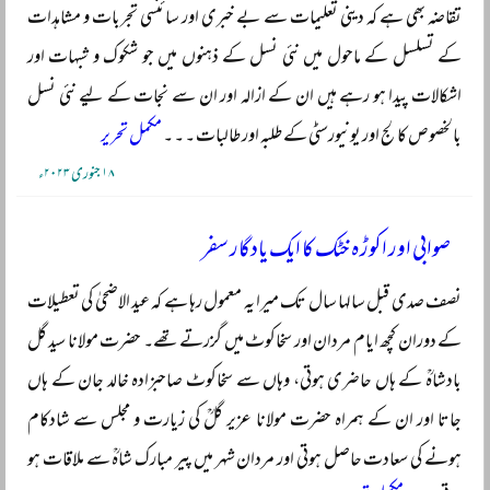
تقاضہ بھی ہے کہ دینی تعلیمات سے بے خبری اور سائنسی تجربات و مشاہدات
کے تسلسل کے ماحول میں نئی نسل کے ذہنوں میں جو شکوک و شبہات اور
اشکالات پیدا ہو رہے ہیں ان کے ازالہ اور ان سے نجات کے لیے نئی نسل
بالخصوص کالج اور یونیورسٹی کے طلبہ اور طالبات ۔ ۔ ۔
مکمل تحریر
۱۸ جنوری ۲۰۲۳ء
صوابی اور اکوڑہ خٹک کا ایک یادگار سفر
نصف صدی قبل سالہا سال تک میرا یہ معمول رہا ہے کہ عید الاضحیٰ کی تعطیلات
کے دوران کچھ ایام مردان اور سخاکوٹ میں گزرتے تھے۔ حضرت مولانا سید گل
بادشاہؒ کے ہاں حاضری ہوتی، وہاں سے سخاکوٹ صاحبزادہ خالد جان کے ہاں
جاتا اور ان کے ہمراہ حضرت مولانا عزیر گلؒ کی زیارت و مجلس سے شادکام
ہونے کی سعادت حاصل ہوتی اور مردان شہر میں پیر مبارک شاہؒ سے ملاقات ہو