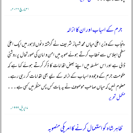
۳۱ مارچ ۲۰۲۶ء
جرم کے اسباب اور ان کا ازالہ
پنجاب کے وزیر اعلیٰ میاں محمد شہباز شریف نے گزشتہ دنوں لاہور میں ایک اعلیٰ
سطحی اجلاس سے خطاب کرتے ہوئے صوبہ میں امن و امان کی صورتحال پر روشنی
ڈالی ہے اور اس سلسلہ میں اپنے بعض اقدامات کا ذکر کرتے ہوئے کہا ہے کہ
حکومت جرم کے وجوہ و اسباب کے ازالہ کے لیے بھی اقدامات کر رہی رہے۔
معلوم نہیں کہ میاں صاحب موصوف نے یہ بات کس پس منظر میں کہی ہے ۔ ۔ ۔
مکمل تحریر
۷ اپریل ۱۹۹۹ء
ظاہر شاہ کو استعمال کرنے کا امریکی منصوبہ