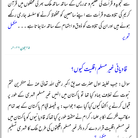
سے تجوید و قرأت کی تعلیم و تدریس کے ساتھ ساتھ ملک بھر کی محفلوں میں قرآن
کریم کی تلاوت و قرأت سے اپنے سامعین کو محظوظ کرنے کا سلسلہ جاری رکھے
ہوئے ہیں اور ان کی تلاوت کو ذوق و اہتمام کے ساتھ سنا جاتا ہے ۔ ۔ ۔
مکمل
تحریر
۲۵ جون ۲۰۲۶ء
قادیانی غیر مسلم اقلیت کیوں؟
سوال: جب خلیفہ اول حضرت صدیق اکبر رضی اللہ تعالیٰ عنہ نے منکرین ختم
نبوت کے خلاف جہاد کیا تھا تو پاکستان میں انہیں غیر مسلم شہری کے طور پر
قبول کرنے پر اکتفا کیوں کیا گیا ہے؟ جواب: یہ فیصلہ قیامِ پاکستان کے بعد تمام
مکاتبِ فکر کے اکابر علماء کرام نے متفقہ طور پر کیا تھا کہ قادیانیوں کو پاکستان میں
غیر مسلم اقلیت قرار دے کر دیگر غیر مسلم اقلیتوں کی طرح ملک کا شہری تسلیم