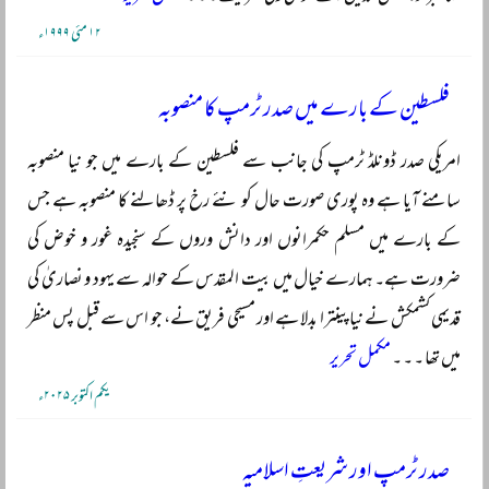
۱۲ مئی ۱۹۹۹ء
فلسطین کے بارے میں صدر ٹرمپ کا منصوبہ
امریکی صدر ڈونلڈ ٹرمپ کی جانب سے فلسطین کے بارے میں جو نیا منصوبہ
سامنے آیا ہے وہ پوری صورت حال کو نئے رخ پر ڈھالنے کا منصوبہ ہے جس
کے بارے میں مسلم حکمرانوں اور دانش وروں کے سنجیدہ غور و خوض کی
ضرورت ہے۔ ہمارے خیال میں بیت المقدس کے حوالہ سے یہود و نصاریٰ کی
قدیمی کشمکش نے نیا پینترا بدلا ہے اور مسیحی فریق نے، جو اس سے قبل پس منظر
میں تھا ۔ ۔ ۔
مکمل تحریر
یکم اکتوبر ۲۰۲۵ء
صدر ٹرمپ اور شریعتِ اسلامیہ