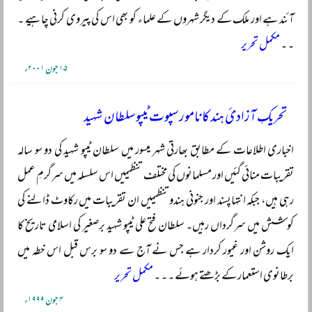
آئند ہے اور ملک کے دیگر شہروں کے علماء کو بھی اس کی پیروی کرنی چاہیے ۔
۔ ۔
مکمل تحریر
۱۵ جون ۲۰۰۱ء
تحریکِ آزادئ ہند کا نامور سپوت ٹیپو سلطان شہید
اخباری اطلاعات کے مطابق بھارتی شہر میسور میں سلطان ٹیپو شہید کی دو سو سالہ
تقریبات منائی گئیں اور مسلمانوں کی مختلف تنظیمیں اس سلسلہ میں سرگرمِ عمل
رہی ہیں، جبکہ انتہاپسند اور جنونی ہندو تنظیمیں ان تقریبات میں رکاوٹ ڈالنے کی
کوشش میں سرگرداں رہیں۔ سلطان فتح علی ٹیپو شہید برصغیر کی اسلامی تاریخ کا
ایک روشن اور غیور کردار ہے جس نے آج سے دو سو برس قبل اس خطہ میں
برطانوی استعمار کے بڑھتے ہوئے ۔ ۔ ۔
مکمل تحریر
۴ جون ۱۹۹۹ء