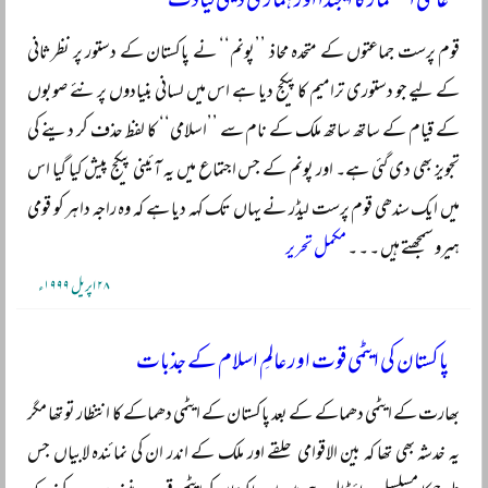
عالمی استعمار کا ایجنڈا اور ہماری دینی قیادت
قوم پرست جماعتوں کے متحدہ محاذ ’’پونم‘‘ نے پاکستان کے دستور پر نظرثانی
کے لیے جو دستوری ترامیم کا پیکج دیا ہے اس میں لسانی بنیادوں پر نئے صوبوں
کے قیام کے ساتھ ساتھ ملک کے نام سے ’’اسلامی‘‘ کا لفظ حذف کر دینے کی
تجویز بھی دی گئی ہے۔ اور پونم کے جس اجتماع میں یہ آئینی پیکج پیش کیا گیا اس
میں ایک سندھی قوم پرست لیڈر نے یہاں تک کہہ دیا ہے کہ وہ راجہ داہر کو قومی
ہیرو سمجھتے ہیں ۔ ۔ ۔
مکمل تحریر
۲۸ اپریل ۱۹۹۹ء
پاکستان کی ایٹمی قوت اور عالمِ اسلام کے جذبات
بھارت کے ایٹمی دھماکے کے بعد پاکستان کے ایٹمی دھماکے کا انتظار تو تھا مگر
یہ خدشہ بھی تھا کہ بین الاقوامی حلقے اور ملک کے اندر ان کی نمائندہ لابیاں جس