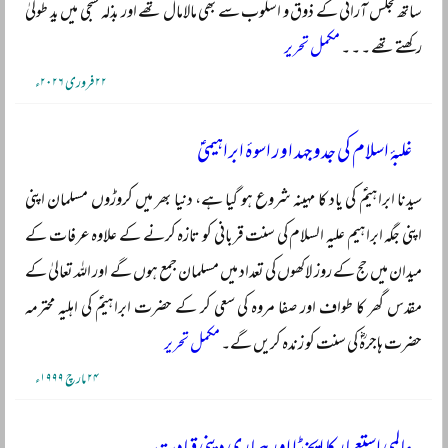
ساتھ مجلس آرائی کے ذوق و اسلوب سے بھی مالامال تھے اور بذلہ سنجی میں یدِ طولیٰ
رکھتے تھے ۔ ۔ ۔
مکمل تحریر
۲۲ فروری ۲۰۲۶ء
غلبۂ اسلام کی جدوجہد اور اسوۂ ابراہیمیؑ
سیدنا ابراہیمؑ کی یاد کا مہینہ شروع ہو گیا ہے، دنیا بھر میں کروڑوں مسلمان اپنی
اپنی جگہ ابراہیم علیہ السلام کی سنت قربانی کو تازہ کرنے کے علاوہ عرفات کے
میدان میں حج کے روز لاکھوں کی تعداد میں مسلمان جمع ہوں گے اور اللہ تعالیٰ کے
مقدس گھر کا طواف اور صفا مروہ کی سعی کر کے حضرت ابراہیمؑ کی اہلیہ محترمہ
حضرت ہاجرہؓ کی سنت کو زندہ کریں گے۔
مکمل تحریر
۲۴ مارچ ۱۹۹۹ء