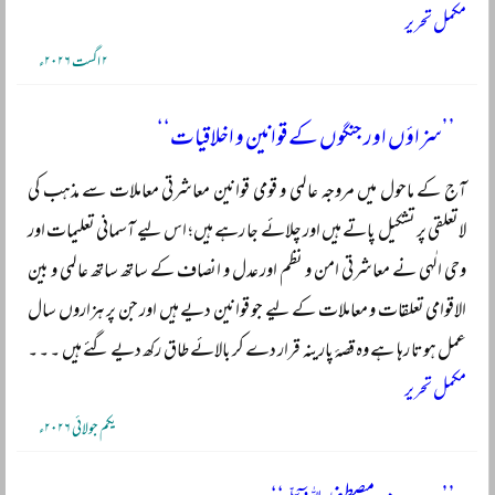
مکمل تحریر
۲ اگست ۲۰۲۶ء
’’سزاؤں اور جنگوں کے قوانین و اخلاقیات‘‘
آج کے ماحول میں مروجہ عالمی و قومی قوانین معاشرتی معاملات سے مذہب کی
لاتعلقی پر تشکیل پاتے ہیں اور چلائے جا رہے ہیں؛ اس لیے آسمانی تعلیمات اور
وحی الٰہی نے معاشرتی امن و نظم اور عدل و انصاف کے ساتھ ساتھ عالمی و بین
الاقوامی تعلقات و معاملات کے لیے جو قوانین دیے ہیں اور جن پر ہزاروں سال
عمل ہوتا رہا ہے وہ قصۂ پارینہ قرار دے کر بالائے طاق رکھ دیے گئے ہیں ۔ ۔ ۔
مکمل تحریر
یکم جولائی ۲۰۲۶ء