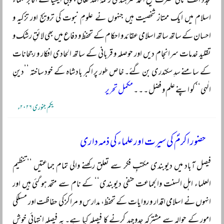
مجدد الف ثانی حضرت شیخ احمد سرہندی رحمۃ اللہ تعالیٰ جنوبی ایشیا کے اکابر علماء
اسلام میں ایک ممتاز شخصیت ہیں جنہوں نے علومِ نبوت کی ترویج اور تزکیہ و
احسان کے ساتھ ساتھ اسلامی عقائد و احکام کے تحفظ و دفاع میں بھی لائقِ رشک و
تقلید خدمات سرانجام دیں اور حوصلہ و قربانی کے ساتھ الحادی افکار و رجحانات
کے سامنے سدِ سکندری بن گئے۔ خاص طور پر اکبر بادشاہ کے خود ساختہ ’’دینِ
الٰہی‘‘ کو اپنے علم و فضل ۔ ۔ ۔
مکمل تحریر
یکم جنوری ۲۰۲۶ء
حضور اکرمؐ کی سیرت اور علماء کی ذمہ داری
فیصل آباد میں دیوبندی مکتبِ فکر سے تعلق رکھنے والی تمام جماعتیں ’’تنظیم
العلماء اہل السنت والجماعت حنفی دیوبندی‘‘ کے نام سے متحد ہو گئی ہیں اور
انہوں نے اسلامی اقدار و روایات کے تحفظ، مدارس و مراکز کی حفاظت اور مسلکی
امور کے حوالہ سے مشترکہ جدوجہد کرنے کا فیصلہ کیا ہے۔ یہ فیصلہ انتہائی خوش