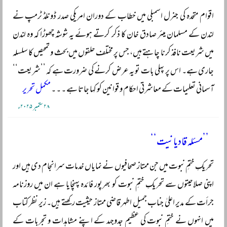
اقوام متحدہ کی جنرل اسمبلی میں خطاب کے دوران امریکی صدر ڈونلڈ ٹرمپ نے
لندن کے مسلمان میئر صادق خان کا ذکر کرتے ہوئے یہ شوشہ چھوڑا کہ وہ لندن
میں شریعت نافذ کرنا چاہتے ہیں، جس پر مختلف حلقوں میں بحث و تمحیص کا سلسلہ
جاری ہے۔ اس پر پہلی بات تو یہ عرض کرنے کی ضرورت ہے کہ ’’شریعت‘‘
آسمانی تعلیمات کے معاشرتی احکام و قوانین کو کہا جاتا ہے ۔ ۔ ۔
مکمل تحریر
۲۸ ستمبر ۲۰۲۵ء
’’مسئلہ قادیانیت‘‘
تحریکِ ختمِ نبوت میں جن ممتاز صحافیوں نے نمایاں خدمات سرانجام دی ہیں اور
اپنی صلاحیتوں سے تحریکِ ختمِ نبوت کو بھرپور فائدہ پہنچایا ہے ان میں روزنامہ
جرأت کے مدیر اعلیٰ جناب جمیل اطہر قاضی ممتاز حیثیت رکھتے ہیں۔ زیر نظر کتاب
میں انہوں نے ختمِ نبوت کی عظیم جدوجہد کے اپنے مشاہدات و تجربات کے