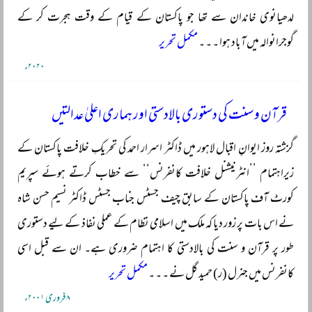
لدھیانوی خاندان سے تھا جو پاکستان کے قیام کے وقت ہجرت کر کے
گوجرانوالہ میں آباد ہوا ۔ ۔ ۔
مکمل تحریر
۲۰۲۰ء
قرآن و سنت کی دستوری بالادستی اور ہماری اعلیٰ عدالتیں
گزشتہ روز ایوانِ اقبال لاہور میں ڈاکٹر اسرار احمد کی تحریکِ خلافت پاکستان کے
زیراہتمام ’’انٹرنیشنل خلافت کانفرنس‘‘ سے خطاب کرتے ہوئے سپریم
کورٹ آف پاکستان کے سابق چیف جسٹس جناب جسٹس ڈاکٹر نسیم حسن شاہ
نے اس بات پر زور دیا کہ ملک میں اسلامی نظام کے عملی نفاذ کے لیے دستوری
طور پر قرآن و سنت کی بالادستی کا اہتمام ضروری ہے۔ ان سے قبل اسی
کانفرنس میں جنرل (ر) حمید گل نے ۔ ۔ ۔
مکمل تحریر
۸ فروری ۲۰۰۱ء