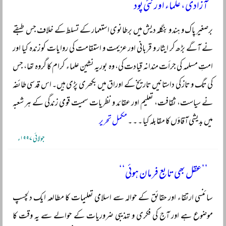
آزادی، علماء اور نئی پود
برصغیر پاک و ہند و بنگلہ دیش میں برطانوی استعمار کے تسلط کے خلاف جس طبقے
نے آگے بڑھ کر ایثار و قربانی اور عزیمت و استقامت کی روایات کو زندہ کیا اور
امتِ مسلمہ کی جرأت مندانہ قیادت کی، وہ بوریہ نشین علماء کرام کا گروہ تھا، جس
کی تگ و تاز کی داستانیں تاریخ کے اوراق میں بکھری پڑی ہیں۔ اس قدسی طائفہ
نے سیاست، ثقافت، تعلیم اور عقائد و نظریات سمیت قومی زندگی کے ہر شعبہ
میں بدیشی آقاؤں کا مقابلہ کیا ۔ ۔ ۔
مکمل تحریر
جولائی ۱۹۹۷ء
’’عقل بھی تابع فرمان ہوئی‘‘
سائنسی ارتقاء اور حقائق کے حوالہ سے اسلامی تعلیمات کا مطالعہ ایک دلچسپ
موضوع ہے اور آج کی فکری و تہذیبی ضروریات کے حوالے سے یہ وقت کا