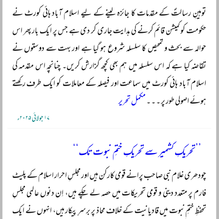
توہینِ رسالتؐ کے مقدمات کا جائزہ لینے کے لیے اسلام آباد ہائی کورٹ نے
حکومت کو کمیشن قائم کرنے کی ہدایت جاری کر دی ہے جس پر ایک بار پھر اس
حوالہ سے بحث و تمحیص کا سلسلہ شروع ہو گیا ہے اور بہت سے دوستوں نے
تقاضہ کیا ہے کہ اس سلسلہ میں ہم بھی کچھ گزارش کریں۔ چنانچہ اس مقدمہ کی
اسلام آباد ہائی کورٹ میں سماعت اور فیصلہ کے معاملات کو ایک طرف رکھتے
ہوئے اصولی طور پر ۔ ۔ ۔
مکمل تحریر
۱۷ جولائی ۲۰۲۵ء
’’تحریکِ کشمیر سے تحریکِ ختمِ نبوت تک‘‘
چودھری غلام نبی صاحب پرانے قومی کارکن ہیں اور مجلسِ احرار اسلام کے پلیٹ
فارم پر متعدد دینی و قومی تحریکات میں حصہ لے چکے ہیں، اِن دنوں عالمی مجلسِ
تحفظِ ختمِ نبوت میں قادیانیت کے خلاف محاذ پر برسرِ پیکار ہیں، انہوں نے ایک