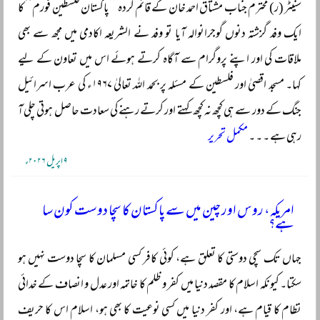
سنیٹر (ر) محترم جناب مشتاق احمد خان کے قائم کردہ ’’پاکستان فلسطین فورم‘‘ کا
ایک وفد گزشتہ دنوں گوجرانوالہ آیا تو وفد نے الشریعہ اکادمی میں مجھ سے بھی
ملاقات کی اور اپنے پروگرام سے آگاہ کرتے ہوئے اس میں تعاون کے لیے
کہا۔ مسجد اقصیٰ اور فلسطین کے مسئلہ پر بحمد اللہ تعالیٰ ۱۹۶۷ء کی عرب اسرائیل
جنگ کے دور سے ہی کچھ نہ کچھ کہتے اور کرتے رہنے کی سعادت حاصل ہوتی چلی آ
رہی ہے ۔ ۔ ۔
مکمل تحریر
۹ اپریل ۲۰۲۶ء
امریکہ، روس اور چین میں سے پاکستان کا سچا دوست کون سا
ہے؟
جہاں تک سچی دوستی کا تعلق ہے، کوئی کافر کسی مسلمان کا سچا دوست نہیں ہو
سکتا۔ کیونکہ اسلام کا مقصد دنیا میں کفر و ظلم کا خاتمہ اور عدل و انصاف کے خدائی
نظام کا قیام ہے، اور کفر دنیا میں کسی نوعیت کا بھی ہو، اسلام اس کا حریف