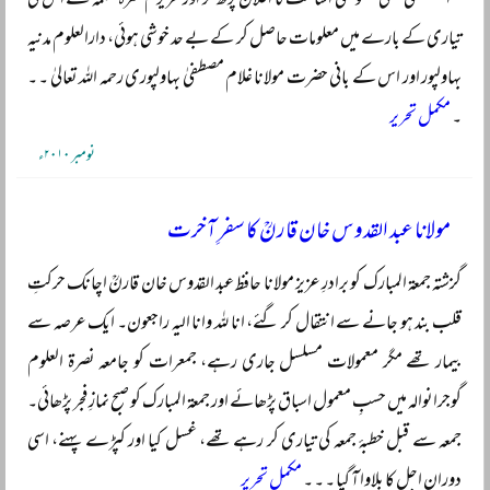
’’المصطفیٰ‘‘ کی خصوصی اشاعت کا اعلان پڑھ کر اور عزیزم حمزہ سلمہ سے اس کی
تیاری کے بارے میں معلومات حاصل کر کے بے حد خوشی ہوئی، دارالعلوم مدنیہ
بہاولپور اور اس کے بانی حضرت مولانا غلام مصطفیٰ بہاولپوری رحمہ اللہ تعالیٰ ۔ ۔
۔
مکمل تحریر
نومبر ۲۰۱۰ء
مولانا عبد القدوس خان قارنؒ کا سفرِ آخرت
گزشتہ جمعۃ المبارک کو برادرِ عزیز مولانا حافظ عبد القدوس خان قارنؒ اچانک حرکتِ
قلب بند ہو جانے سے انتقال کر گئے، انا للہ وانا الیہ راجعون۔ ایک عرصہ سے
بیمار تھے مگر معمولات مسلسل جاری رہے، جمعرات کو جامعہ نصرۃ العلوم
گوجرانوالہ میں حسبِ معمول اسباق پڑھائے اور جمعۃ المبارک کو صبح نمازِ فجر پڑھائی۔
جمعہ سے قبل خطبۂ جمعہ کی تیاری کر رہے تھے، غسل کیا اور کپڑے پہنے، اسی
دوران اجل کا بلاوا آ گیا ۔ ۔ ۔
مکمل تحریر