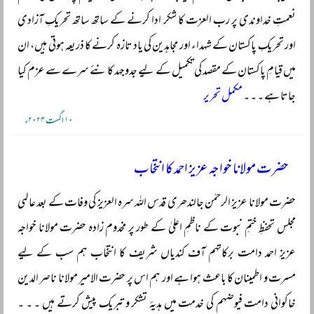
نعمتِ خداوندی پر رب العزت کا شکر ادا کرنے کے ساتھ ساتھ تحریکِ آزادی
اور تحریکِ پاکستان کے شہداء اور مجاہدین کی یاد تازہ کرنے کا ذریعہ ہوتی ہیں، ان
میں قیامِ پاکستان کے مقصد کی تکمیل کے لیے جدوجہد کا نئے سرے سے عزم کیا
جاتا ہے ۔ ۔ ۔
مکمل تحریر
۱۰ اگست ۲۰۲۴ء
حضرت مولانا خواجہ عزیز احمد کا انتخاب
حضرت مولانا عزیز الرحمٰن جالندھری قدس اللہ سرہ العزیز کی وفات کے بعد عالمی
مجلس تحفظِ ختمِ نبوت کے ناظمِ اعلیٰ کے طور پر مخدوم زادہ حضرت مولانا خواجہ
عزیز احمد دامت برکاتہم آف کندیاں شریف کا انتخاب ہم سب کے لیے
مسرت و اطمینان کا باعث ہوا ہے اور ہم اس پر حضرت الامیر مولانا ناصر الدین
خاکوانی دامت فیوضہم کی خدمت میں ہدیۂ تشکر و تبریک پیش کرتے ہیں ۔ ۔ ۔