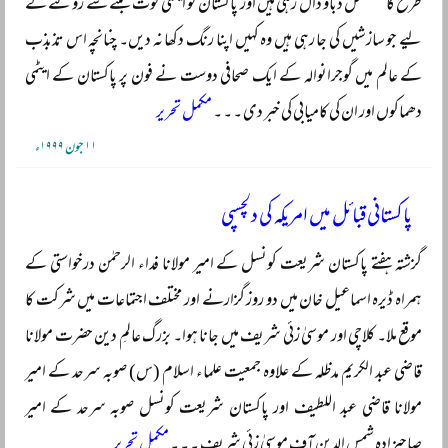
طرح کا مسلسل دباؤ ڈال رہی ہیں اور پاکستان کو ایٹمی قوت بننے سے روکنے کے
لیے جو سازشیں کی جا رہی ہیں وہ کہیں اپنا رنگ دکھا نہ دیں۔ چنانچہ اس تذبذب
کے عالم میں گوجرانوالہ کے ایک صحافی دوست نے فون پر پاکستان کے ایٹمی
دھماکوں اور ان کی کامیابی کی خبر دی ۔ ۔ ۔
مکمل تحریر
۱۱ جون ۱۹۹۹ء
پاکستانی قبائل میں امریکہ کی دلچسپی
گزشتہ ہفتے پاکستان شریعت کونسل کے امیر مولانا فداء الرحمٰن درخواستی کے
ہمراہ ڈیرہ اسماعیل خان میں دو روز گزارنے اور مختلف اجتماعات میں شرکت کا
موقع ملا۔ کلاچی اور موسیٰ زئی شریف میں جانا ہوا۔ بزرگ عالمِ دین حضرت مولانا
قاضی عبد الکریم مدظلہ کے علاوہ جمعیت علماء اسلام (س) صوبہ سرحد کے امیر
مولانا قاضی عبد اللطیف اور پاکستان شریعت کونسل صوبہ سرحد کے امیر
صاحبزادہ شمس الدین آف موسیٰ زئی شریف ۔ ۔ ۔
مکمل تحریر