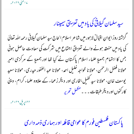
۱۷ مئی ۲۰۲۶ء
سید سلمان گیلانیؒ کی یاد میں تعزیتی سیمینار
گزشتہ روز ایوانِ اقبالؒ لاہور میں شاعرِ اسلام الحاج سید سلمان گیلانی رحمہ اللہ تعالیٰ
کی یاد میں منعقد ہونے والے تعزیتی اجتماع میں شرکت کی سعادت حاصل ہوئی
جس کا اہتمام جمعیۃ علماء اسلام پاکستان نے کیا تھا اور جمعیۃ کے مرکزی امیر
مولانا فضل الرحمٰن، مولانا خواجہ خلیل احمد، مولانا عبد الغفور حیدری، مولانا سعید
یوسف خان، مولانا سید کفیل بخاری اور دیگر زعماء کے علاوہ علماء کرام، دینی
کارکنوں اور دیگر طبقات ۔ ۔ ۔
مکمل تحریر
۲۲ اپریل ۲۰۲۶ء
پاکستان فلسطین فورم کا عوامی قافلہ اور ہماری ذمہ داری