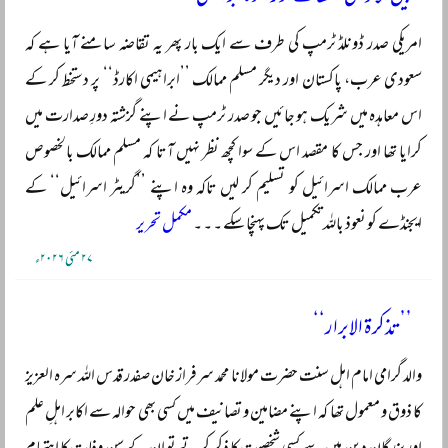
امریکی صدر ڈونلڈ ٹرمپ کی طرف سے ایک بار پھر یہ تقاضہ سامنے آیا ہے کہ
سعودی عرب، پاکستان اور دیگر مسلم ممالک ’’ابراہیمی اکارڈ‘‘ پر دستخط کر کے
اس معاہدہ میں شریک ہو جائیں جو صدر ٹرمپ نے اپنے گزشتہ دورِ صدارت میں
کرایا تھا اور جس کا مقصد اس کے سوا کچھ نظر نہیں آتا کہ مسلم ممالک بالخصوص
عرب ممالک اسرائیل کو تسلیم کر لیں تاکہ وہ اپنے ’’گریٹر اسرائیل‘‘ کے
ایجنڈے کو نعوذ باللہ تکمیل تک پہنچا سکے ۔ ۔ ۔
مکمل تحریر
۲۷ مئی ۲۰۲۶ء
’’تذکرۃ الابرار‘‘
والد گرامی امام اہل سنت حضرت مولانا محمد سرفراز خان صفدر قدس اللہ سرہ العزیز
کا ذوق و معمول تھا کہ اپنے مضامین و تصانیف میں کسی بھی حوالہ سے اکابر اہلِ علم