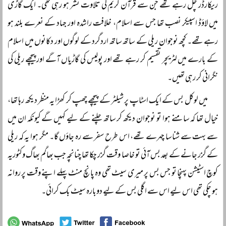
ریکارڈر چل رہے تھے جن سے قرآن کریم کی تلاوت نشر ہو رہی تھی۔ ایک گاڑی
میں لاؤڈ اسپیکر نصب تھا جس سے اسلام، خلافت راشدہ اور جہاد کے نعرے بلند ہو
رہے تھے۔ کچھ نوجوان ریلی کے ساتھ ساتھ اردگرد کے لوگوں اور دکانوں میں اسلام
کے بارے میں لٹریچر تقسیم کر رہے تھے اور پولیس کی گاڑیاں آگے اور پیچھے ریلی کی
نگرانی کر رہی تھیں۔
میں لوکل بس کے ایک اسٹاپ پر شیلٹر کے پیچھے چھپ کر کھڑا یہ منظر دیکھ رہا تھا،
خیال تھا کہ سامنے ہوا تو نوجوان دیکھ کر ساتھ چلنے کے لیے کہیں گے کیونکہ ان میں
سے بہت سے شناسا چہرے تھے، اس طرح سفر سے رہ جاؤں گا۔ مگر ہوا یہ کہ ریلی
کے گزر جانے کے بعد بس آئی تو خاصا وقت گزر چکا تھا چنانچہ جب بھاگم بھاگ وکٹوریہ
کوچ اسٹیشن پہنچا تو جس بس پر میری سیٹ تھی وہ پانچ منٹ پہلے اپنے وقت پر روانہ
ہو چکی تھی اس لیے اس سے اگلی بس کے لیے دوبارہ سیٹ بک کرائی۔