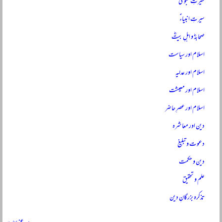
سیرتِ نبویؐ
سیرتِ انبیاءؑ
صحابہؓ و اہلِ بیتؓ
اسلام اور سیاست
اسلام اور عدلیہ
اسلام اور معیشت
اسلام اور عصرِ حاضر
دین اور معاشرہ
دعوت و تبلیغ
دین و حکمت
علم و تحقیق
تذکرہ بزرگانِ دین