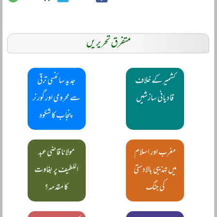
متفرق تحریریں
کشمیر کے خلاف
جدید سائنسی ترقی
قادیانی سازشیں
سے محرومی اور گورنر
پنجاب کا شکوہ
مغرب اور اسلام
مولانا قاضی عبد
میں تہذیبی بالادستی
اللطیف پر بغاوت
کی جنگ
کا مقدمہ؟