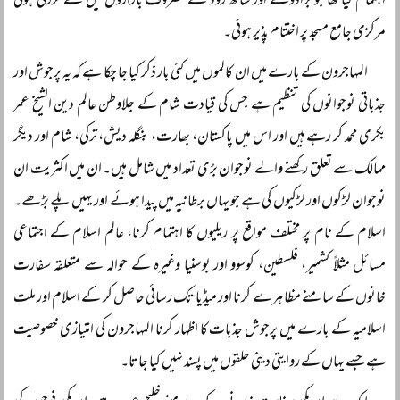
اہتمام کیا تھا جو براڈوے اور ساتھ روڈ کے مصروف بازاروں میں سے گزرتی ہوئی
مرکزی جامع مسجد پر اختتام پذیر ہوئی۔
المہاجرون کے بارے میں ان کالموں میں کئی بار ذکر کیا جا چکا ہے کہ یہ پرجوش اور
جذباتی نوجوانوں کی تنظیم ہے جس کی قیادت شام کے جلاوطن عالم دین الشیخ عمر
بکری محمد کر رہے ہیں اور اس میں پاکستان، بھارت، بنگلہ دیش، ترکی، شام اور دیگر
ممالک سے تعلق رکھنے والے نوجوان بڑی تعداد میں شامل ہیں۔ ان میں اکثریت ان
نوجوان لڑکوں اور لڑکیوں کی ہے جو یہاں برطانیہ میں پیدا ہوئے اور یہیں پلے بڑھے۔
اسلام کے نام پر مختلف مواقع پر ریلیوں کا اہتمام کرنا، عالم اسلام کے اجتماعی
مسائل مثلاً کشمیر، فلسطین، کوسوو اور بوسنیا وغیرہ کے حوالہ سے متعلقہ سفارت
خانوں کے سامنے مظاہرے کرنا اور میڈیا تک رسائی حاصل کر کے اسلام اور ملت
اسلامیہ کے بارے میں پرجوش جذبات کا اظہار کرنا المہاجرون کی امتیازی خصوصیت
ہے جسے یہاں کے روایتی دینی حلقوں میں پسند نہیں کیا جاتا۔