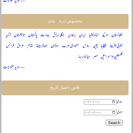
— مزید عنوانات
مخصوص درجہ بندی
افغانستان
امریکہ
انڈونیشیا
ایران
برطانیہ
بنگلہ دیش
بھارت
پاکستان
تاجکستان
ترکیہ
جنوبی افریقہ
چیچنیا
چین
روس
سعودی عرب
سوڈان
سویٹزرلینڈ
شام
عراق
فرانس
فلسطین و اسرائیل
مصر
میانمار برما
— مزید عنوانات
تلاش باعتبار تاریخ
ابتدائی
انتہائی