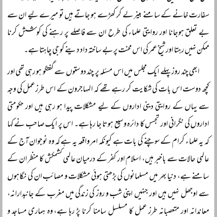
سفارت خانے کے سامنے بینر لے کر کھڑے ہو جاتے ہیں تو میرے لیے ان سے
بے تعلق ہوجانا اور روایتی علماء کی طرح ان سے فاصلے پر رہنے کی کوشش کرنا
ممکن نہیں رہتا اور شیخ عمر کی اس محنت پر بے ساختہ داد دینے کو جی چاہتا ہے۔
ابھی چند روز پہلے ایک مجلس میں اس مسئلہ پر چند دوستوں سے گفتگو ہو رہی تھی اور
کچھ دوست اس بات کی شکایت کر رہے تھے کہ المہاجرون کے اس طرزعمل کی وجہ
سے یہاں کے روایتی دینی اداروں کے لیے مشکلات پیدا ہو رہی ہیں اور حکومتی
اداروں کی نگرانی اور تجسس کا دائرہ وسیع ہوتا جا رہا ہے۔ اس پر ایک صاحب نے کہا
کہ یہ علماء کرام کے سوچنے کی بات ہے کیونکہ امر واقعہ یہ ہے کہ وہ نوجوان آج کے
عالمی حالات سے باخبر ہیں، اسلام اور کفر کے درمیان عالمی کشمکش کا منظر ان کے
سامنے ہے، دنیا بھر میں مسلمانوں کی بڑھتی ہوئی مشکلات و مصائب ان کی نگاہوں
سے اوجھل نہیں ہیں اور جنہیں اپنی شب و روز کی زندگی میں مغرب کے جانبدارانہ،
معاندانہ اور متعصبانہ طرز عمل کا مسلسل سامنا کرنا پڑ رہا ہے، وہ ہماری مساجد و