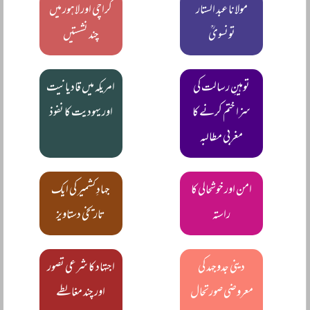
مولانا عبد الستار
کراچی اور لاہور میں
تونسویؒ
چند نشستیں
توہینِ رسالت کی
امریکہ میں قادیانیت
سزا ختم کرنے کا
اور یہودیت کا نفوذ
مغربی مطالبہ
امن اور خوشحالی کا
جہادِ کشمیر کی ایک
راستہ
تاریخی دستاویز
دینی جدوجہد کی
اجتہاد کا شرعی تصور
معروضی صورتحال
اور چند مغالطے