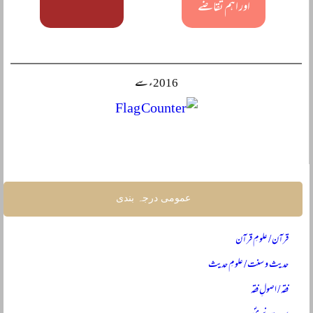
اور اہم تقاضے
2016ء سے
عمومی درجہ بندی
قرآن / علومِ قرآن
حدیث و سنت / علومِ حدیث
فقہ / اصولِ فقہ