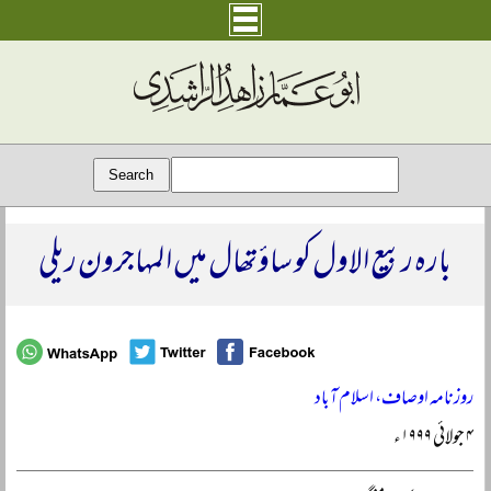
بارہ ربیع الاول کو ساؤتھال میں المہاجرون ریلی
روزنامہ اوصاف، اسلام آباد
۴ جولائی ۱۹۹۹ء