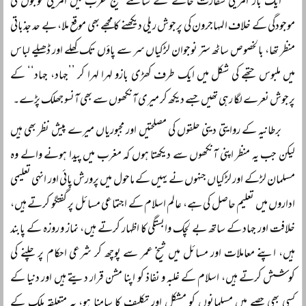
ایک بار امریکی سفارت خانے کے سامنے خلیج عرب میں امریکی فوجوں کی
موجودگی کے خلاف المہاجرون کی پرجوش ریلی دیکھنے کا مجھے بھی موقع ملا، بے حد جذباتی
منظر تھا، بالخصوص ساٹھ ستر نوجوان لڑکیاں سر سے پاؤں تک کھلے اور ڈھیلے لباس
میں ملبوس جتھے کی شکل میں ایک طرف کھڑی بازو لہرا لہرا کر ’’جہاد، جہاد‘‘ کے
پرجوش نعرے لگا رہی تھیں جسے دیکھ کر میری آنکھوں سے بھی آنسو جھلک پڑے۔
برطانیہ کے روایتی دینی حلقوں کی مصلحتیں اور مجبوریاں میرے پیش نظر بھی ہیں
لیکن جب یہ منظر اپنی آنکھوں سے دیکھتا ہوں کہ مغرب میں پیدا ہونے والے وہ
مسلمان لڑکے اور لڑکیاں جنہوں نے یہیں کے ماحول میں پرورش پائی اور انہی تعلیمی
اداروں میں تعلیم حاصل کی ہے، عالم اسلام کے اجتماعی مسائل پر گفتگو کرتے ہیں،
خلافت اور جہاد کے ساتھ بے لچک وابستگی کا اظہار کرتے ہیں، نماز و روزہ کے پابند
ہیں، اپنے معاملات اور مسائل میں شیخ عمر سے پوچھ کر شرعی احکام پر چلنے کی
کوشش کرتے ہیں، اسلام کے غلبہ و نفاذ کو اپنا مشن قرار دیتے ہیں اور دنیا کے
کسی بھی حصے میں مسلمانوں کو مشکل اور تکلیف کا سامنا ہو، یہ متعلقہ ملک کے