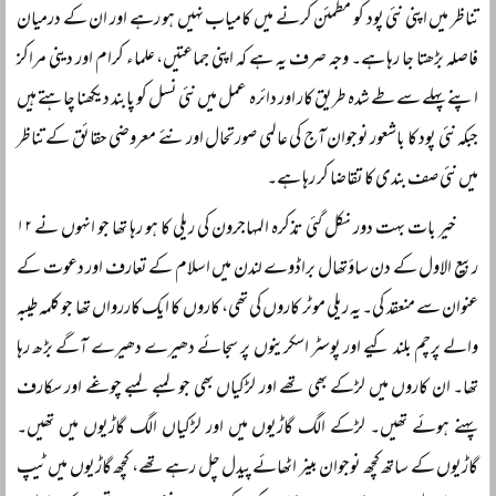
تناظر میں اپنی نئی پود کو مطمئن کرنے میں کامیاب نہیں ہو رہے اور ان کے درمیان
فاصلہ بڑھتا جا رہا ہے۔ وجہ صرف یہ ہے کہ اپنی جماعتیں، علماء کرام اور دینی مراکز
اپنے پہلے سے طے شدہ طریق کار اور دائرہ عمل میں نئی نسل کو پابند دیکھنا چاہتے ہیں
جبکہ نئی پود کا باشعور نوجوان آج کی عالمی صورتحال اور نئے معروضی حقائق کے تناظر
میں نئی صف بندی کا تقاضا کر رہا ہے۔
خیر بات بہت دور نکل گئی تذکرہ المہاجرون کی ریلی کا ہو رہا تھا جو انہوں نے ۱۲
ربیع الاول کے دن ساؤتھال براڈوے لندن میں اسلام کے تعارف اور دعوت کے
عنوان سے منعقد کی۔ یہ ریلی موٹر کاروں کی تھی، کاروں کا ایک کاررواں تھا جو کلمہ طیبہ
والے پرچم بلند کیے اور پوسٹر اسکرینوں پر سجائے دھیرے دھیرے آگے بڑھ رہا
تھا۔ ان کاروں میں لڑکے بھی تھے اور لڑکیاں بھی جو لمبے لمبے چوغے اور سکارف
پہنے ہوئے تھیں۔ لڑکے الگ گاڑیوں میں اور لڑکیاں الگ گاڑیوں میں تھیں۔
گاڑیوں کے ساتھ کچھ نوجوان بینر اٹھائے پیدل چل رہے تھے، کچھ گاڑیوں میں ٹیپ