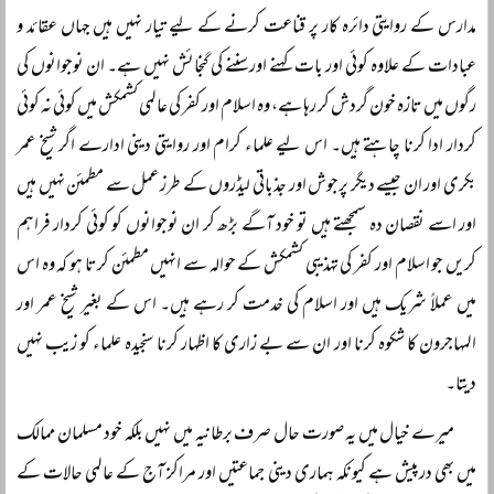
مدارس کے روایتی دائرہ کار پر قناعت کرنے کے لیے تیار نہیں ہیں جہاں عقائد و
عبادات کے علاوہ کوئی اور بات کہنے اور سننے کی گنجائش نہیں ہے۔ ان نوجوانوں کی
رگوں میں تازہ خون گردش کر رہا ہے، وہ اسلام اور کفر کی عالمی کشمکش میں کوئی نہ کوئی
کردار ادا کرنا چاہتے ہیں۔ اس لیے علماء کرام اور روایتی دینی ادارے اگر شیخ عمر
بکری اور ان جیسے دیگر پرجوش اور جذباتی لیڈروں کے طرزعمل سے مطمئن نہیں ہیں
اور اسے نقصان دہ سمجھتے ہیں تو خود آگے بڑھ کر ان نوجوانوں کو کوئی کردار فراہم
کریں جو اسلام اور کفر کی تہذیبی کشمکش کے حوالہ سے انہیں مطمئن کرتا ہو کہ وہ اس
میں عملاً شریک ہیں اور اسلام کی خدمت کر رہے ہیں۔ اس کے بغیر شیخ عمر اور
المہاجرون کا شکوہ کرنا اور ان سے بے زاری کا اظہار کرنا سنجیدہ علماء کو زیب نہیں
دیتا۔
میرے خیال میں یہ صورت حال صرف برطانیہ میں نہیں بلکہ خود مسلمان ممالک
میں بھی درپیش ہے کیونکہ ہماری دینی جماعتیں اور مراکز آج کے عالمی حالات کے