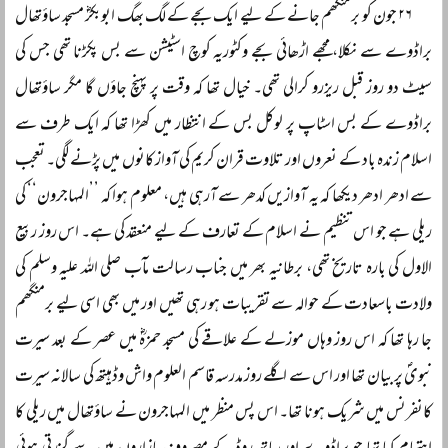
۲۶ جون کو برمنگھم جانے کے لیے ایک بجے کے لگ بھگ ابوبکرؓ مسجد ساؤتھال
براڈوے سے نکلا، مجھے اڑھائی بجے وکٹوریہ کوچ اسٹیشن سے بس پکڑنا تھی جس کی
سیٹ دو روز قبل ریزرو کرالی تھی۔ خیال تھا کہ وقت پر پہنچ جاؤں گا مگر ساؤتھال
براڈوے کے بس اسٹاپ پر لوکل بس کے انتظار میں کھڑا تھا کہ ایک طرف سے
اسلام زندہ باد کے نعروں اور تلاوت قران کریم کی آواز کانوں میں پڑنے لگی۔ تعجب
سے ادھر ادھر دیکھا کہ یہ آوازیں کدھر سے آرہی ہیں، معلوم ہوا کہ ’’المہاجرون‘‘ کی
ریلی ہے جو اس تنظیم نے اسلام کے تعارف کے لیے منعقد کی ہے۔ اس روز ربیع
الاول کی بارہ تاریخ تھی، برطانیہ بھر میں جناب رسالت مآب صلی اللہ علیہ وسلم کی
ولادت باسعادت کے حوالہ سے تقریبات ہو رہی تھیں اور میں بھی اسی لیے برمنگھم
جا رہا تھا کہ اس روز وہاں موزلے کے علاقے کی مسجد حمزہؓ میں عصر کے بعد سیرت
نبویؐ پر بیان تھا اور اس سے اگلے روز مدرسہ قاسم العلوم واش وڈہیتھ کی سالانہ سیرت
کانفرنس میں شریک ہونا تھا۔ اس پس منظر میں المہاجرون نے ساؤتھال میں ریلی کا