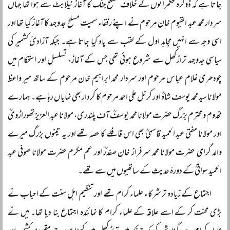
جاتا ہے کہ ڈوگرہ حکمرانوں کے خلاف مسلح جنگ کا آغاز نیلابٹ سے ہوا تھا جہاں
سردار محمد عبد القیوم خان مرحوم نے اپنے رفقاء سمیت مسلح جدوجہد کا آغاز کیا تھا اور
اسی وجہ سے انہیں مجاہد اول کے لقب سے یاد کیا جاتا ہے۔ جبکہ آزادیٔ کشمیر کی
سیاسی جدوجہد تراڑکھل سے شروع ہوئی تھی جس کے آغاز، تسلسل اور استحکام میں
چودھری غلام عباس مرحوم اور سردار محمد ابراہیم خان مرحوم کے ساتھ میر واعظ
مولانا سید محمد یوسف شاہؒ اور کرنل علی احمد مرحوم کا کردار بھی نمایاں رہا ہے۔ ہمارے
مخدوم و محترم بزرگ حضرت مولانا محمد یوسفؒ آف پلندری، مولانا عبد العزیز تھوراڑویؒ
اور مولانا مفتی عبد الحمید قاسمیؒ بھی اس قافلے کا حصہ تھے اور یہ تینوں بزرگ میرے
والد گرامی حضرت مولانا محمد سرفراز خان صفدرؒ اور عم مکرم حضرت مولانا صوفی عبد
الحمید سواتیؒ کے دورۂ حدیث کے ساتھیوں میں سے تھے۔
اجتماع کے زیادہ تر شرکاء علماء کرام تھے اور تنظیم اہل سنت کے احباب نے
بڑی محنت کر کے اسے علاقہ کے علماء کرام کا نمائندہ اجتماع بنا دیا تھا۔ میں نے