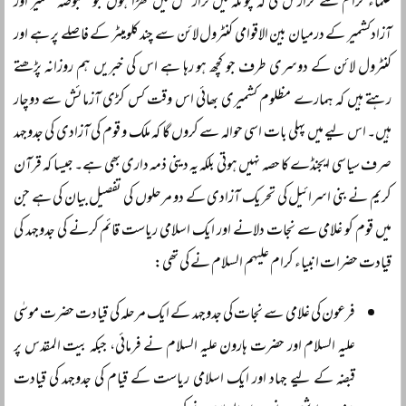
علماء کرام سے گزارش کی کہ چونکہ میں تراڑکھل میں کھڑا ہوں جو مقبوضہ کشمیر اور
آزادکشمیر کے درمیان بین الاقوامی کنٹرول لائن سے چند کلومیٹر کے فاصلے پر ہے اور
کنٹرول لائن کے دوسری طرف جو کچھ ہو رہا ہے اس کی خبریں ہم روزانہ پڑھتے
رہتے ہیں کہ ہمارے مظلوم کشمیری بھائی اس وقت کس کڑی آزمائش سے دوچار
ہیں۔ اس لیے میں پہلی بات اسی حوالہ سے کروں گا کہ ملک و قوم کی آزادی کی جدوجہد
صرف سیاسی ایجنڈے کا حصہ نہیں ہوتی بلکہ یہ دینی ذمہ داری بھی ہے۔ جیسا کہ قرآن
کریم نے بنی اسرائیل کی تحریک آزادی کے دو مرحلوں کی تفصیل بیان کی ہے جن
میں قوم کو غلامی سے نجات دلانے اور ایک اسلامی ریاست قائم کرنے کی جدوجہد کی
قیادت حضرات انبیاء کرام علیہم السلام نے کی تھی:
فرعون کی غلامی سے نجات کی جدوجہد کے ایک مرحلہ کی قیادت حضرت موسٰی
علیہ السلام اور حضرت ہارون علیہ السلام نے فرمائی، جبکہ بیت المقدس پر
قبضہ کے لیے جہاد اور ایک اسلامی ریاست کے قیام کی جدوجہد کی قیادت