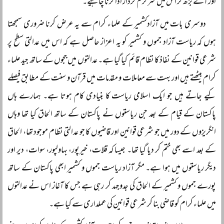
اور آگے بڑھ کر اس میں سرگرم کردار ادا کرنا چاہیے۔
دوسری بات میں آزادکشمیر کے علماء کرام سے یہ عرض کرنا ضروری سمجھتا
ہوں کہ ریاست آزاد جموں و کشمیر کو یہ اعزاز حاصل ہے کہ اس میں عدالتی سطح پر
شرعی قوانین کے نفاذ کا نظام قائم کیا گیا ہے۔ عدالتوں میں ججوں کے ساتھ جید علماء
کرام بیٹھتے ہیں اور بہت سے معاملات و مقدمات میں قرآن و سنت کے مطابق فیصلے
کیے جاتے ہیں جو ایک اسلامی ریاست کا بنیادی کام ہوتا ہے۔ ہمارے ہاں
پاکستان کے قیام کے بعد جن ریاستوں نے پاکستان کے ساتھ الحاق کیا تھا وہاں
انگریزوں کے دور میں جو شرعی قوانین اور قاضیوں کا جو عدالتی نظام موجود تھا، الحاق
کے بعد اسے بھی ختم کر دیا گیا تھا۔ جیسا کہ قلات، خیرپور، بہاولپور، سوات، دیر اور
دیگر ریاستوں میں ہوا ہے۔ مگر آزاد ریاست جموں و کشمیر ابھی پاکستان کے ساتھ
پورے جموں و کشمیر کے الحاق کی جدوجہد کر رہی ہے جس کا آغاز اس نے عدالتوں
میں علماء کرام کو قاضی بنا کر شرعی قوانین کی عملداری سے کیا ہے۔