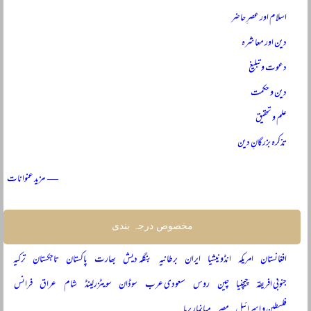
اسلام اور عصرِ حاضر
دین اور معاشرہ
دعوت و تبلیغ
دین و حکمت
علم و تحقیق
تذکرہ بزرگانِ دین
— مزید عنوانات
مخصوص درجہ بندی
افغانستان
امریکہ
انڈونیشیا
ایران
برطانیہ
بنگلہ دیش
بھارت
پاکستان
تاجکستان
ترکیہ
جنوبی افریقہ
چیچنیا
چین
روس
سعودی عرب
سوڈان
سویٹزرلینڈ
شام
عراق
فرانس
فلسطین و اسرائیل
مصر
میانمار برما