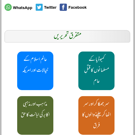
متفرق تحریریں
کمبوڈیا کے
عالم اسلام کے
مسلمانوں کا قتلِ
خیالات اور امریکہ
عام
سر جھکا کر اور سر
مذاہب اور مذہبی
اٹھا کر چلنے والوں کا
اکابر کی اہانت کا حق
فرق