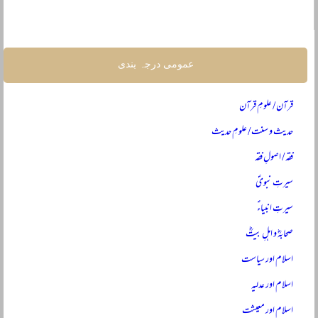
عمومی درجہ بندی
قرآن / علومِ قرآن
حدیث و سنت / علومِ حدیث
فقہ / اصولِ فقہ
سیرتِ نبویؐ
سیرتِ انبیاءؑ
صحابہؓ و اہلِ بیتؓ
اسلام اور سیاست
اسلام اور عدلیہ
اسلام اور معیشت