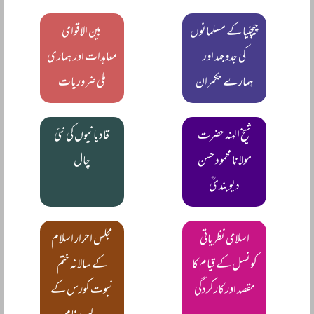
چیچنیا کے مسلمانوں
بین الاقوامی
کی جدوجہد اور
معاہدات اور ہماری
ہمارے حکمران
ملی ضروریات
شیخ الہند حضرت
قادیانیوں کی نئی
مولانا محمود حسن
چال
دیوبندیؒ
اسلامی نظریاتی
مجلس احرار اسلام
کونسل کے قیام کا
کے سالانہ ختم
مقصد اور کارکردگی
نبوت کورس کے