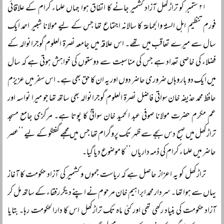
۲۱ ستمبر کو تراڑکھل آزاد کشمیر جانے کا اتفاق ہوا جہاں علماء کرام کے علاقائی
فورم تنظیم اہل السنۃ والجماعۃ کا سالانہ اجتماع تھا جس کے لیے مولانا شبیر احمد ایک
سال سے میرے تعاقب میں تھے۔ اس علاقہ میں جامعہ نصرۃ العلوم گوجرانوالہ کے
فضلاء کی خاصی تعداد ہے جس کی مناسبت سے دوستوں کی خواہش ہوتی ہے کہ سال
میں ایک دو بار وہاں ضروری حاضر دوں اور یہ ان کا حق بھی ہے۔ اس سفر میں عزیزم
حافظ محمد حذیفہ خان سواتی فاضل نصرۃ العلوم گوجرانوالہ بھی ساتھ تھا جو میرا نواسہ اور
عم مکرم حضرت مولانا صوفی عبد الحمید خان سواتیؒ کا پوتا ہے۔ مرکزی جامع مسجد
تراڑکھل میں صبح دس بجے سے ظہر تک پروگرام تھا جس میں مجھے گفتگو کے لیے ’’عصر
حاضر میں علماء کرام کی ذمہ داریاں‘‘ کا موضوع دیا گیا۔
تراڑکھل کو یہ اعزاز حاصل ہے کہ ریاست جموں و کشمیر کی آزاد حکومت کا آغاز
یہاں سے ہوا تھا۔ سردار محمد ابراہیم خان مرحوم نے اپنے دیگر رفقاء کے ساتھ مل کر
آزاد حکومت کی بنیاد رکھی تھی اور کئی ماہ تک تراڑکھل اس کا دارالحکومت رہا۔ بتایا