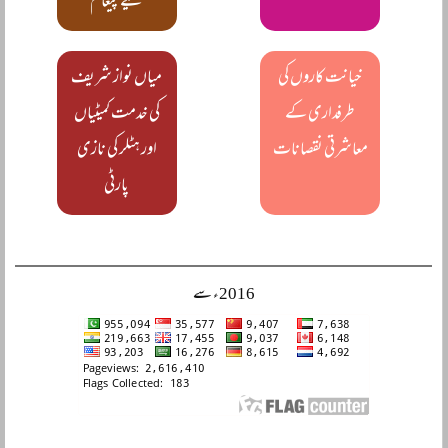
لیے پیغام
خیانت کاروں کی
میاں نواز شریف
طرفداری کے
کی خدمت کمیٹیاں
معاشرتی نقصانات
اور ہٹلر کی نازی
پارٹی
2016ء سے