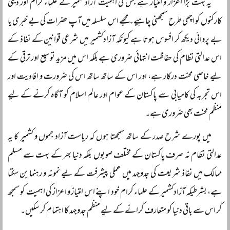
یہ بہت بڑا اعزاز و امتیاز ہے جس کی اہمیت آزادکشمیر کے علماء کرام اور دینی
کارکنوں کو اچھی طرح سمجھنی چاہیے۔ مجھے اس سلسلہ میں آپ حضرات کی بے خبری یا
بے پروائی دیکھ کر افسوس ہوتا ہے کیونکہ آزادکشمیر میں شرعی قوانین کے نفاذ کے
اس عدالتی نظام کی حفاظت انتہائی ضروری ہے بلکہ اس میں مزید توسیع اور ترقی کے
لیے خاصی محنت درکار ہے، اور اس کے ساتھ ساتھ اس کی ضرورت و افادیت اور
اس تجربہ کی کامیابی سے پاکستان کے عوام اور عالم اسلام کو آگاہ کرنے کے لیے
منظم محنت بھی ضروری ہے۔
میں پورے شرح صدر کے ساتھ سمجھتا ہوں کہ ریاست آزاد جموں و کشمیر کا یہ
عدالتی نظام نہ صرف پاکستان کے مختلف صوبوں بلکہ دنیا بھر کے بہت سے مسلم
ممالک میں نفاذ شریعت کی جدوجہد میں عملی پیشرفت کے لیے نمونہ و رہنما بن سکتا
ہے، بشرطیکہ آزادکشمیر کے علماء کرام خود اپنے اس امتیاز و اعزاز کی اہمیت کو سمجھ
کر اس سے باقی دنیا کو متعارف کرانے کے لیے منظم جدوجہد کا اہتمام کر سکیں۔