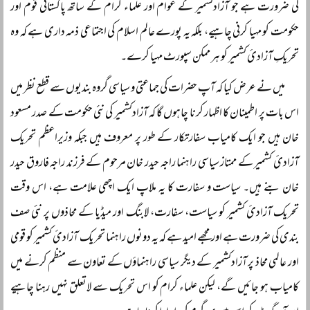
کی ضرورت ہے جو آزادکشمیر کے عوام اور علماء کرام کے ساتھ پاکستانی قوم اور
حکومت کو مہیا کرنی چاہیے، بلکہ یہ پورے عالم اسلام کی اجتماعی ذمہ داری ہے کہ وہ
تحریکِ آزادیٔ کشمیر کو ہر ممکن سپورٹ مہیا کرے۔
میں نے عرض کیا کہ آپ حضرات کی جماعتی و سیاسی گروہ بندیوں سے قطع نظر میں
اس بات پر اطمینان کا اظہار کرنا چاہوں گا کہ آزادکشمیر کی نئی حکومت کے صدر مسعود
خان ہیں جو ایک کامیاب سفارتکار کے طور پر معروف ہیں جبکہ وزیراعظم تحریک
آزادیٔ کشمیر کے ممتاز سیاسی راہنما راجہ حیدر خان مرحوم کے فرزند راجہ فاروق حیدر
خان بنے ہیں۔ سیاست و سفارت کا یہ ملاپ ایک اچھی علامت ہے، اس وقت
تحریک آزادیٔ کشمیر کو سیاست، سفارت، لابنگ اور میڈیا کے محاذوں پر نئی صف
بندی کی ضرورت ہے اور مجھے امید ہے کہ یہ دونوں راہنما تحریک آزادیٔ کشمیر کو قومی
اور عالمی محاذ پر آزادکشمیر کے دیگر سیاسی راہنماؤں کے تعاون سے منظم کرنے میں
کامیاب ہو جائیں گے، لیکن علماء کرام کو اس تحریک سے لاتعلق نہیں رہنا چاہیے