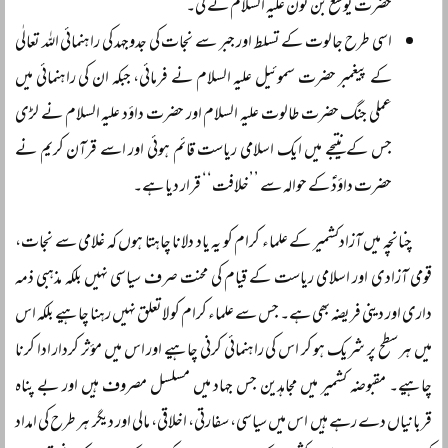
حضرت یوشع بن نون علیہ السلام نے کی۔
اسی طرح جالوت کے تسلط اور جبر سے نجات کی جدوجہد کی راہنمائی اللہ تعالٰی
کے پیغمبر حضرت سموئیل علیہ السلام نے فرمائی، جبکہ ان کی راہنمائی میں
عملی جنگ حضرت طالوت علیہ السلام اور حضرت داؤد علیہ السلام نے لڑی
جس کے نتیجے میں ایک اسلامی ریاست قائم ہوئی اور اسے قرآن کریم نے
حضرت داؤدؑ کے حوالہ سے ’’خلافت‘‘ قرار دیا ہے۔
چنانچہ میں آزادکشمیر کے علماء کرام کو یہ یاد دلانا چاہتا ہوں کہ غلامی سے نجات،
قومی آزادی اور اسلامی ریاست کے قیام کی محنت صرف سیاسی نہیں بلکہ مذہبی ذمہ
داری اور دینی فریضہ بھی ہے۔ جس سے علماء کرام کو لاتعلق نہیں رہنا چاہیے بلکہ اس
میں ہر سطح پر شریک ہو کر اس کی راہنمائی کرنی چاہیے اور اس میں مؤثر کردار ادا کرنا
چاہیے۔ مقبوضہ کشمیر میں مجاہدین جس جہاد میں مسلسل مصروف ہیں اور بے پناہ
قربانیاں دے رہے ہیں اس میں سیاسی، سفارتی، اخلاقی، مالی اور دیگر ہر طرح کی امداد