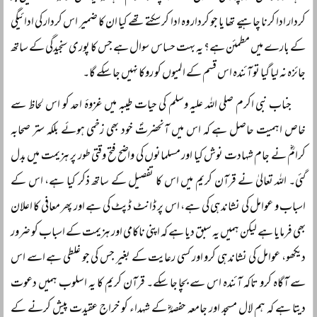
کردار ادا کرنا چاہیے تھا یا جو کردار وہ ادا کر سکتے تھے کیا ان کا ضمیر اس کردار کی ادائیگی
کے بارے میں مطمئن ہے؟ یہ بہت حساس سوال ہے جس کا پوری سنجیدگی کے ساتھ
جائزہ نہ لیا گیا تو آئندہ اس قسم کے المیوں کو روکا نہیں جا سکے گا۔
جناب نبی اکرم صلی اللہ علیہ وسلم کی حیات طیبہ میں غزوۂ احد کو اس لحاظ سے
خاص اہمیت حاصل ہے کہ اس میں آنحضرتؐ خود بھی زخمی ہوئے بلکہ ستر صحابہ
کرامؓ نے جام شہادت نوش کیا اور مسلمانوں کی واضح فتح وقتی طور پر ہزیمت میں بدل
گئی۔ اللہ تعالیٰ نے قرآن کریم میں اس کا تفصیل کے ساتھ ذکر کیا ہے، اس کے
اسباب و عوامل کی نشاندہی کی ہے، اس پر ڈانٹ ڈپٹ کی ہے اور پھر معافی کا اعلان
بھی فرمایا ہے لیکن ہمیں یہ سبق دیا ہے کہ اپنی ناکامی اور ہزیمت کے اسباب کو ضرور
دیکھو، عوامل کی نشاندہی کرو اور کسی رعایت کے بغیر جس کی جو غلطی ہے اسے اس
سے آگاہ کرو تاکہ آئندہ اس سے بچا جا سکے۔ قرآن کریم کا یہ اسلوب ہمیں دعوت
دیتا ہے کہ ہم لال مسجد اور جامعہ حفصہؓ کے شہداء کو خراج عقیدت پیش کرنے کے