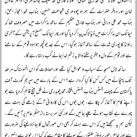
راہنماؤں مولانا مفتی محمد رفیع عثمانی، مولانا قاری محمد حنیف جالندھری، ڈاکٹر عادل
خان اور دیگر حضرات کے ہمراہ چودھری شجاعت حسین، جناب محمد اعجاز الحق،
جناب محمد علی درانی اور جناب طارق عظیم کے ساتھ مذاکرات میں مصروف تھا کہ
اچانک ان مذاکرات میں ڈیڈ لاک پیدا کر دیا گیا اور پھر اچانک مسلح آپریشن کے آخری
راؤنڈ کا پوری شدت کے ساتھ آغاز ہوگیا، اس کے بعد جو کچھ ہوا وہ قوم کے سامنے
ہے اور قوم کے دل و جگر پر لگنے والا یہ زخم خدا جانے کب رستا رہے گا۔
سانحہ لال مسجد کے اسباب و عوامل کیا تھے اور معاملات کو اس افسوسناک مرحلہ
تک پہنچانے میں کس کس کا کیا کردار ہے؟ اس کے بارے میں سپریم کورٹ آف
پاکستان کے چیف جسٹس جناب جسٹس افتخار محمد چوہدری نے فل بینچ قائم کر دیا ہے جو
اپنے کام کا آغاز کر چکا ہے، جوں جوں اس کی کاروائی آگے بڑھے گی بہت سے
چہرے بے نقاب ہوتے چلے جائیں گے اور کئی سربرستہ راز منظر عام پر آئیں گے۔
لیکن ہم یہ سمجھتے ہیں کہ اس سے ہٹ کر بھی اس صورتحال کا جائزہ لینے کی ضرورت
ہے اور خاص طور پر دینی حلقوں کے سوچنے کا مقام ہے کہ کیا اس حوالہ سے انہیں جو