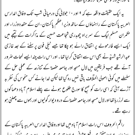
نامور ہیروز کو بھی شرما کر رکھ دیا ہے۔
یہ ایک حقیقت واقعہ ہے کہ ۹ اور ۱۰ جولائی کی درمیانی شب تک وفاق المدارس
العربیہ پاکستان کے راہنماؤں کے ساتھ وزیر اعظم پاکستان، ان کے متعدد وزراء اور
حکمران مسلم لیگ کے سربراہ چوہدری شجاعت حسین کے مذاکرات کے نتیجے میں
ایک ایسے فارمولے پر اتفاق رائے ہو چکا تھا جسے ٹیلی فون پر سننے کے بعد غازی
عبدالرشید شہیدؒ نے بھی اس سے اتفاق کر لیا تھا۔ اور اس رات چند ایسے لمحات ضرور
آئے تھے جب فریقین میں لال مسجد اور جامعہ حفصہؓ کے تنازعہ کے عملی حل کے
سلسلے میں کوئی اصولی اختلاف باقی نہیں رہ گیا تھا لیکن خدا جانے کس منحوس کی نظر بد
آڑے آئی کہ اسی رات کو صبح کا سورج طلوع ہونے سے پہلے اسلام آباد دھماکوں
سے لرز رہا تھا اور لال مسجد اور جامعہ حفصہؓ کے در و دیوار گولیوں اور بموں سے چھلنی ہو
رہے تھے۔
راقم الحروف اس رات اسلام آباد میں تھا اور وفاق المدارس العربیہ پاکستان کے