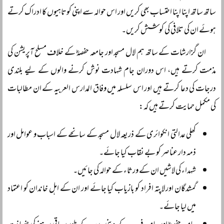
ساتھ ساتھ اپنا اپنا احتساب بھی کریں اور اس حوالہ سے اپنی کوتاہیوں کا ادراک کرتے
ہوئے ان کی تلافی کی کوشش کریں۔
ان گزارشات کے ساتھ ہم لال مسجد اور جامعہ حفصہؓ کے خلاف مسلح آپریشن کی
مذمت کرتے ہیں، اس دوران جام شہادت نوش کرنے والوں کے لیے بلندی
درجات کی دعا کرتے ہیں اور اس سلسلہ میں وفاق المدارس العربیہ کے ان مطالبات
کی مکمل حمایت کرتے ہیں کہ:
کھلی عدالتی انکوائری کے ذریعہ لال مسجد کے سانحے کے اسباب و عوامل اور
ذمہ دار عناصر کو بے نقاب کیا جائے۔
شہداء کی لاشیں ان کے ورثاء کے حوالہ کی جائیں۔
گمشدگان اور لاپتہ افراد کو بازیاب کیا جائے اور ان کے اہل خاندان کو اعتماد
میں لیا جائے۔