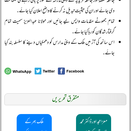
جامعہ حفصہؓ اور جامعہ فریدیہ کے دینی مدرسہ کے طور پر باقی رہنے کی ضمانت
دی جائے اور ان کی حیثیت تبدیل نہ کرنے کا واضح اعلان کیا جائے۔
تمام جھوٹے مقدمات واپس لیے جائیں اور مولانا عبدالعزیز سمیت تمام
گرفتار شدگان کو رہا کیا جائے۔
اس سانحہ کی آڑ میں ملک کے دینی مدارس کو دھمکیاں دینے کا سلسلہ بند کیا
جائے۔
متفرق تحریریں
معز امجد اور ڈاکٹر محمد
ملک بھر کے