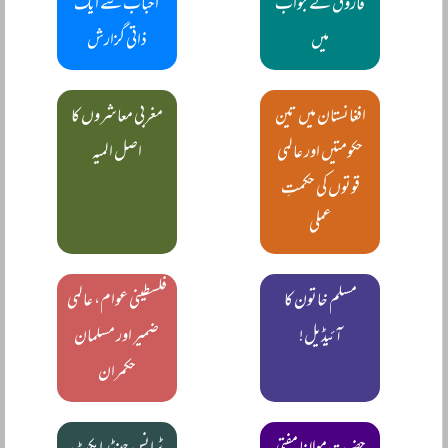
فاروق کے جواب
احباب سے ایک
میں
ذاتی گزارش
افغانستان میں تین
مغربی معاشروں کا
حکومتیں اور عالمی
اصل المیہ
قوتوں کی حکمتِ
عملی
مسلم خاتون کا
فلسطینی عوام، عالمی
آئیڈیل!
ضمیر اور مسلمان
حکمران