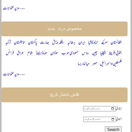
— مزید عنوانات
مخصوص درجہ بندی
افغانستان
امریکہ
انڈونیشیا
ایران
برطانیہ
بنگلہ دیش
بھارت
پاکستان
تاجکستان
ترکیہ
جنوبی افریقہ
چیچنیا
چین
روس
سعودی عرب
سوڈان
سویٹزرلینڈ
شام
عراق
فرانس
فلسطین و اسرائیل
مصر
میانمار برما
— مزید عنوانات
تلاش باعتبار تاریخ
ابتدائی
انتہائی