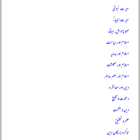
سیرتِ نبویؐ
سیرتِ انبیاءؑ
صحابہؓ و اہلِ بیتؓ
اسلام اور سیاست
اسلام اور عدلیہ
اسلام اور معیشت
اسلام اور عصرِ حاضر
دین اور معاشرہ
دعوت و تبلیغ
دین و حکمت
علم و تحقیق
تذکرہ بزرگانِ دین