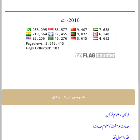
2016ء سے
عمومی درجہ بندی
قرآن / علومِ قرآن
حدیث و سنت / علومِ حدیث
فقہ / اصولِ فقہ