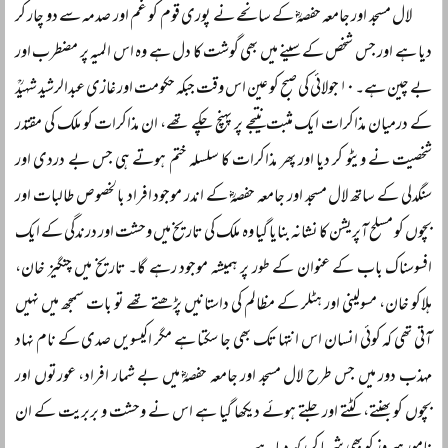
لال مسجد اور جامعہ حفصہؓ کے سانحے نے پوری قوم کو غم اور صدمہ سے دو چار کر
دیا ہے اور جس شخص کے سینے میں بھی گوشت کا دل ہے وہ اس المیہ پر مضطرب اور
بے چین ہے۔ ۱۰ جولائی کی صبح کو عین اس وقت جبکہ حکومت اور غازی عبدالرشید شہیدؒ
کے درمیان مذاکرات ایک مثبت نتیجے پر پہنچ چکے تھے، ان مذاکرات کو ملک کی مقتدر
شخصیت نے ویٹو کر دیا اور پھر مذاکرات کا سلسلہ ختم ہوتے ہی جس بے دردی اور
سنگدلی کے ساتھ لال مسجد اور جامعہ حفصہؓ کے اندر موجود افراد بالخصوص طالبات اور
بچوں کو مسلح آپریشن کا نشانہ بنایا گیا وہ ملک کی تاریخ میں وحشت اور درندگی کے ایک
افسوسناک باب کے عنوان کے طور پر ہمیشہ موجود رہے گا۔ تاریخ میں چنگیز خان،
ہلاکو خان، مسولینی اور ہٹلر کے مظالم کی داستانیں پڑھتے تھے تو بات سمجھ میں نہیں
آتی تھی کہ کوئی انسان اس انتہا تک بھی جا سکتا ہے مگر اکیسویں صدی کے نام نہاد
مہذب دور میں جس طرح لال مسجد اور جامعہ حفصہؓ میں بے شمار افراد، عورتوں اور
بچوں کو بھنتے، کٹتے اور جلتے ہوئے دیکھا گیا ہے اس نے وحشت و بربریت کے ان