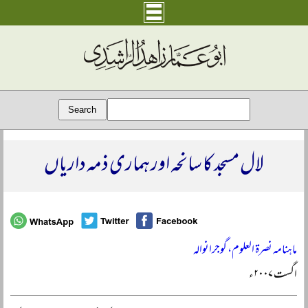
لال مسجد کا سانحہ اور ہماری ذمہ داریاں
ماہنامہ نصرۃ العلوم، گوجرانوالہ
اگست ۲۰۰۷ء