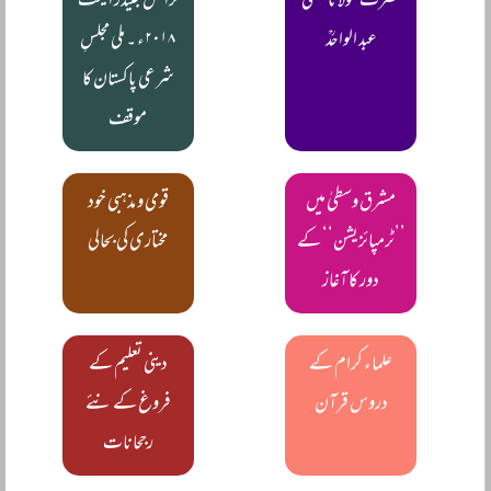
حضرت مولانا مفتی
ٹرانس جینڈر ایکٹ
عبد الواحدؒ
۲۰۱۸ء ـ۔ ملی مجلسِ
شرعی پاکستان کا
موقف
مشرق وسطیٰ میں
قومی و مذہبی خود
’’ٹرمپائزیشن‘‘ کے
مختاری کی بحالی
دور کا آغاز
علماء کرام کے
دینی تعلیم کے
دروس قرآن
فروغ کے نئے
رجحانات