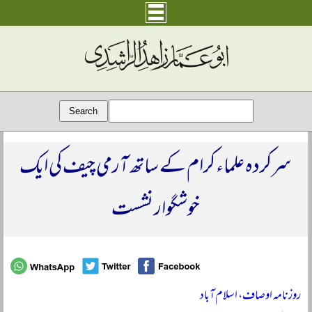
سرکردہ علماء کرام کے ساتھ آرمی چیف کی ایک
خوشگوار نشست
روزنامہ اوصاف، اسلام آباد