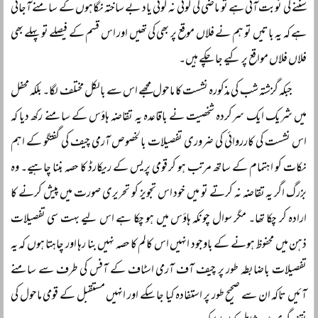
سننے کی نوبت آتی ہے تو ماضی کی کوئی نہ کوئی یاد بے ساختہ نگاہوں کے سامنے آجاتی
ہے کہ یہ باتیں تو ہم نے فلاں موقع پر بھی کی تھیں اور اس قسم کے فیصلے تو پہلے بھی
فلاں فلاں مواقع پر کیے جا چکے ہیں۔
جبکہ گزشتہ شب کی مذکورہ نشست کا ماحول مجھے اس سے بالکل مختلف لگا۔ بلکہ محفل
میں شریک ایک سرکردہ شخصیت نے باقاعدہ یہ تقاضہ ہاؤس کے سامنے رکھ دیا کہ
اس نشست کی کارروائی کی ضروری تفصیلات بالخصوص آرمی چیف کی گفتگو کے اہم
نکات کو اہتمام کے ساتھ مرتب ہو کر قومی پریس کے ریکارڈ کا حصہ بننا چاہیے۔ وہ
بزرگ اگر یہ تقاضہ نہ کرتے تو میں خود اس تجویز کو تحریری صورت میں پیش کرنے کا
ارادہ کر چکا تھا۔ مگر سوال چونکہ ہاؤس میں ہو چکا ہے اس لیے بہت سی تفصیلات
ذہن میں محفوظ ہونے کے باوجود انہیں اس کالم کا حصہ نہیں بنا رہا اور چاہتا ہوں کہ یہ
تفصیلات باضابطہ طور پر چیف آف آرمی اسٹاف کے آفس کی طرف سے سامنے
آئیں تاکہ ان سے صحیح طور پر استفادہ کیا جا سکے اور انہیں مستقبل کے قومی ماحول کی