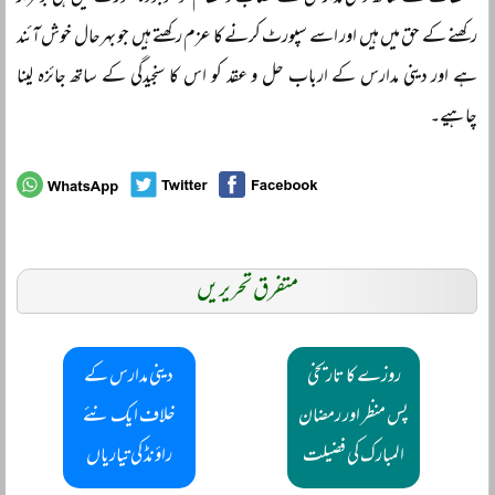
رکھنے کے حق میں ہیں اور اسے سپورٹ کرنے کا عزم رکھتے ہیں جو بہرحال خوش آئند
ہے اور دینی مدارس کے ارباب حل و عقد کو اس کا سنجیدگی کے ساتھ جائزہ لینا
چاہیے۔
متفرق تحریریں
روزے کا تاریخی
دینی مدارس کے
پس منظر اور رمضان
خلاف ایک نئے
المبارک کی فضیلت
راؤنڈ کی تیاریاں