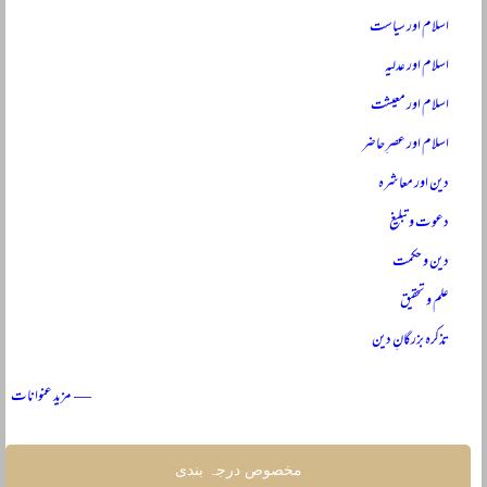
اسلام اور سیاست
اسلام اور عدلیہ
اسلام اور معیشت
اسلام اور عصرِ حاضر
دین اور معاشرہ
دعوت و تبلیغ
دین و حکمت
علم و تحقیق
تذکرہ بزرگانِ دین
— مزید عنوانات
مخصوص درجہ بندی