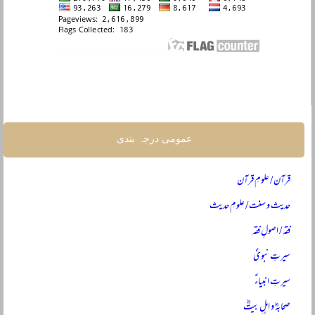
عمومی درجہ بندی
قرآن / علومِ قرآن
حدیث و سنت / علومِ حدیث
فقہ / اصولِ فقہ
سیرتِ نبویؐ
سیرتِ انبیاءؑ
صحابہؓ و اہلِ بیتؓ