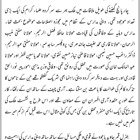
چار پانچ گھنٹے کی طویل ملاقات میں ملک بھر سے سرکردہ علماء کرام کی ایک بڑی
تعداد موجود تھی۔ دینی مدارس کے نظام میں مجوزہ اصلاحات موضوع بحث تھا۔
مدارس دینیہ کے وفاقوں کی قیادت مولانا حافظ فضل الرحیم، مولانا مفتی منیب
الرحمان، مولانا قاری محمد حنیف جالندھری، پروفیسر ساجد میر، مولانا مفتی عبد الرحیم،
ڈاکٹر راغب حسین نعیمی، مولانا قاضی نیاز حسین نقوی، مولانا محمد یاسین ظفر اور مولانا
عبد المالک خان کی صورت میں محفل کی رونق تھی، وفاقی وزیر مذہبی امور پیر نور الحق
قادری اور بہت سے دیگر سرکردہ دینی راہنما بھی شریک گفتگو تھے جن کے ناموں کا
تذکرہ کالم کی طوالت کا باعث بن سکتا ہے۔ آرمی چیف کے ساتھ ان کے رفقاء کار
کے طور پر متعدد آرمی افسران ان کے معاون تھے اور اس طرح یہ نشست ملک کی
تاریخ کی ایک ایسی منفرد محفل بن گئی جس کی کوئی مثال اس سے قبل کم از کم میرے
علم میں نہیں ہے۔
جنرل قمر جاوید باجوہ نے قومی و ملکی مسائل کے ساتھ ساتھ دینی مدارس کی اہمیت و