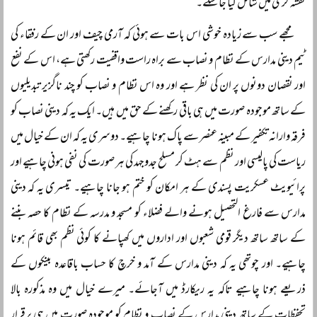
نقشہ گری میں شامل کیا جا سکے۔
مجھے سب سے زیادہ خوشی اس بات سے ہوئی کہ آرمی چیف اور ان کے رفقاء کی
ٹیم دینی مدارس کے نظام و نصاب سے براہ راست واقفیت رکھتی ہے، اس کے نفع
اور نقصان دونوں پر ان کی نظر ہے اور وہ اس نظام و نصاب کو چند ناگزیر تبدیلیوں
کے ساتھ موجودہ صورت میں ہی باقی رکھنے کے حق میں ہیں۔ ایک یہ کہ دینی نصاب کو
فرقہ وارانہ تکفیر کے مبینہ عنصر سے پاک ہونا چاہیے۔ دوسری یہ کہ ان کے خیال میں
ریاست کی پالیسی اور نظم سے ہٹ کر مسلح جدوجہد کی ہر صورت کی نفی ہونی چاہیے اور
پرائیویٹ عسکریت پسندی کے ہر امکان کو ختم ہو جانا چاہیے۔ تیسری یہ کہ دینی
مدارس سے فارغ التحصیل ہونے والے فضلاء کو مسجد و مدرسہ کے نظام کا حصہ بننے
کے ساتھ ساتھ دیگر قومی شعبوں اور اداروں میں کھپانے کا کوئی نظم بھی قائم ہونا
چاہیے۔ اور چوتھی یہ کہ دینی مدارس کے آمد و خرچ کا حساب باقاعدہ بینکوں کے
ذریعے ہونا چاہیے تاکہ یہ ریکارڈ میں آجائے۔ میرے خیال میں وہ مذکورہ بالا
تحفظات کے ساتھ دینی مدارس کے نصاب و نظام کو موجودہ صورت میں ہی برقرار