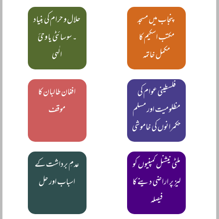
پنجاب میں مسجد
حلال و حرام کی بنیاد
مکتب اسکیم کا
۔ سوسائٹی یا وحیٔ
مکمل خاتمہ
الٰہی
فلسطینی عوام کی
افغان طالبان کا
مظلومیت اور مسلم
موقف
حکمرانوں کی خاموشی
ملٹی نیشنل کمپنیوں کو
عدمِ برداشت کے
لیز پر اراضی دینے کا
اسباب اور حل
فیصلہ