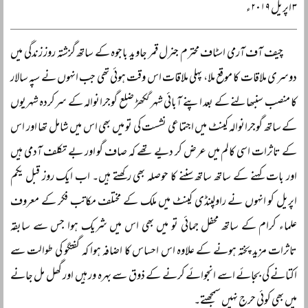
۳ اپریل ۲۰۱۹ء
چیف آف آرمی اسٹاف محترم جنرل قمر جاوید باجوہ کے ساتھ گزشتہ روز زندگی میں
دوسری ملاقات کا موقع ملا، پہلی ملاقات اس وقت ہوئی تھی جب انہوں نے سپہ سالار
کا منصب سنبھالنے کے بعد اپنے آبائی شہر گکھڑ ضلع گوجرانوالہ کے سرکردہ شہریوں
کے ساتھ گوجرانوالہ کینٹ میں اجتماعی نشست کی تو میں بھی اس میں شامل تھا اور اس
کے تاثرات اسی کالم میں عرض کر دیے تھے کہ صاف گو اور بے تکلف آدمی ہیں
اور بات کہنے کے ساتھ ساتھ سننے کا حوصلہ بھی رکھتے ہیں۔ اب ایک روز قبل یکم
اپریل کو انہوں نے راولپنڈی کینٹ میں ملک کے مختلف مکاتب فکر کے معروف
علماء کرام کے ساتھ محفل جمائی تو میں بھی اس میں شریک ہوا جس سے سابقہ
تاثرات مزید پختہ ہونے کے علاوہ اس احساس کا اضافہ ہوا کہ گفتگو کی طوالت سے
اکتانے کی بجائے اسے انجوائے کرنے کے ذوق سے بہرہ ور ہیں اور گھل مل جانے
میں بھی کوئی حرج نہیں سمجھتے۔