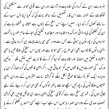
ضرورت، ان کے کردار کی افادیت و اثرات اور ان سے قومی حوالہ سے مستقبل کی
توقعات کے حوالہ سے اس قدر تفصیل کے ساتھ بات کی کہ گویا اپنا دل سب کے
سامنے کھول کر رکھ دیا۔ ہمیں اپنے اس سطح کے بڑوں سے ہمیشہ یہ شکوہ رہا ہے کہ
ان کی گفتگو کی بنیاد ذاتی ادراک و مشاہدہ اور مطالعہ و تحقیق کی بجائے عام طور پر ماتحت
اداروں کی رپورٹوں پر ہوتی ہے جس سے وہ رسمی سی بات چیت بن کر رہ جاتی ہے۔
ایسی باتوں کا جواب بھی اسی طرح رسمی ہوتا ہے اور یوں اس سطح کی ملاقاتیں باہمی
اعتماد و تعلق میں اضافہ اور افادیت کو اجاگر کرنے کا ذریعہ نہیں بنتیں بلکہ ’’روٹین
ورک‘‘ کی صورت میں فائلوں میں گم ہو جاتی ہیں۔ اگر ایسی فائلوں کی گرد جھاڑ کر ان پر
دوبارہ ایک نظر ڈالنے کا موقع نکل سکے تو گزشتہ سات عشروں کے دوران ایسی
بیسیوں ملاقاتوں کی رپورٹیں اچھے خاصے باخبر لوگوں کو بھی حیران کر دینے کے لیے
کافی ہوں گی۔ شہری سطح سے لے کر قومی سطح کی ایسی بہت سی محافل کا میں بھی گزشتہ
نصف صدی کے دوران حصہ رہا ہوں اس لیے اب ایسے کسی مسئلہ پر گفتگو کرنے یا