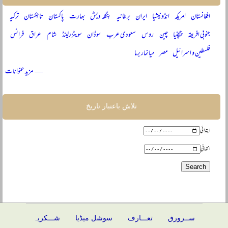
افغانستان
امریکہ
انڈونیشیا
ایران
برطانیہ
بنگلہ دیش
بھارت
پاکستان
تاجکستان
ترکیہ
جنوبی افریقہ
چیچنیا
چین
روس
سعودی عرب
سوڈان
سویٹزرلینڈ
شام
عراق
فرانس
فلسطین و اسرائیل
مصر
میانمار برما
— مزید عنوانات
تلاش باعتبار تاریخ
ابتدائی
انتہائی
ســرورق
تعـــارف
سوشل میڈیا
شـــکریہ