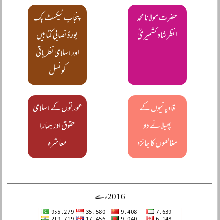
حضرت مولانا محمد
پنجاب ٹیکسٹ بک
انظر شاہ کشمیریؒ
بورڈ نصابی کتابیں
اور اسلامی نظریاتی
کونسل
قادیانیوں کے
عورتوں کے اسلامی
پھیلائے دو
حقوق اور ہمارا
مغالطوں کا جائزہ
معاشرہ
2016ء سے