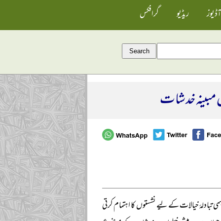
آڈیوز
ریڈیو
گرافکس
 مبینہ خدشات
باہمی تبادلۂ خیالات کے لیے نشستوں کا اہتمام کرتی