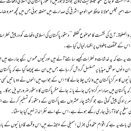
رہتی ہے۔ ۲۵ اگست کو جامع مسجد سیٹلائیٹ ٹاؤن گجومتہ لاہور میں دستور پاکستان کی اسلامی
ت امیر مجلس مولانا حافظ عبد الوحید اشرفی کی صدارت میں منعقد ہوئی جس میں کچھ معروضات 
حمد والصلوٰۃ۔ آج کی نشست کا موضوع گفتگو ’’دستور پاکستان کی اسلامی دفعات کو درپیش خط
س کے مختلف پہلوؤں پر اظہار خیال کیا ہے۔
ات یہ ہے کہ یہ خدشات و خطرات کیسے سامنے آئے ہیں اور کیوں محسوس کیے جا رہے ہیں؟ ق
ان دنوں سوشل میڈیا پر مسلسل گردش کر رہا ہے جس میں ان سے پوچھا گیا ہے کہ پاکستان میں ح
انیوں کا مرکز پاکستان میں واپس چلا جائے گا؟ اس کے جواب میں انہوں نے دو باتیں کہی ہی
ہ پاکستان میں ہمارا مرکز واپس جائے یا نہ جائے مگر پاکستان کا دستور ضرور تبدیل ہوگا۔ یہ
ربراہ کی پیش گوئی ہے جو گزشتہ چار عشروں سے پاکستان کے دستور کو تسلیم کرنے س
 سطح پر محاذ آرائی جاری رکھے ہوئے ہے، اس لیے اسے نظر انداز نہیں کیا جا سکتا۔
بات یہ ہے کہ اقوام متحدہ کی جنرل اسمبلی کے ایجنڈے میں اس وقت قادیانیوں کے بارے