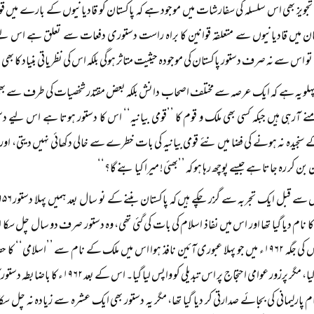
 تجویز بھی اس سلسلہ کی سفارشات میں موجود ہے کہ پاکستان کو قادیانیوں کے بارے می
تان میں قادیانیوں سے متعلقہ قوانین کا براہ راست دستوری دفعات سے تعلق ہے اس لیے 
و اس سے نہ صرف دستور پاکستان کی موجودہ حیثیت متاثر ہوگی بلکہ اس کی نظریاتی بنیاد کا بھی 
پہلو یہ ہے کہ ایک عرصہ سے مختلف اصحاب دانش بلکہ بعض مقتدر شخصیات کی طرف سے بھی ’’ن
نے آرہی ہیں جبکہ کسی بھی ملک و قوم کا ’’قومی بیانیہ‘‘ اس کا دستور ہوتا ہے اس لیے دست
سنجیدہ نہ ہونے کی فضا میں نئے قومی بیانیہ کی بات خطرے سے خالی دکھائی نہیں دیتی، اور
 بن کر رہ جاتا ہے جیسے پوچھ رہا ہو کہ ’’بھئی! میرا کیا بنے گا؟‘‘
دیا گیا ۔ اس کی جگہ ۱۹۶۲ء میں جو پہلا عبوری آئین نافذ ہوا اس میں ملک کے نام سے ’’اسل
عنوان دیا گیا، مگر پرزور عوامی احتجاج پر 
م پارلیمانی کی بجائے صدارتی کر دیا گیا تھا، مگر یہ دستور بھی ایک عشرہ سے زیادہ نہ چل سکا