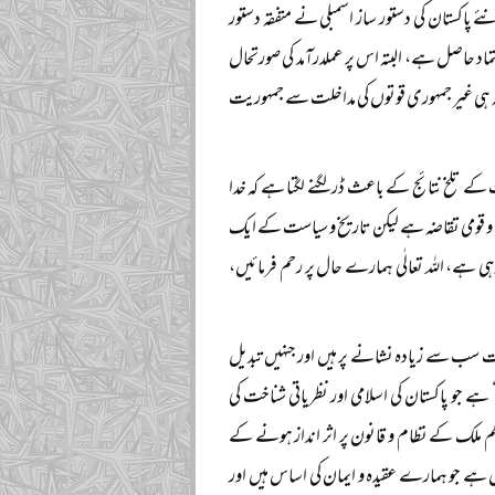
اکستان کو متحد نہ رکھ سکے اور ملک دو حصوں میں بٹ گیا۔ اس کے بعد ۱۹۷۳ء میں نئے پاکستان کی دستور ساز اسمبلی نے متفقہ دستور
اد حاصل ہے، البتہ اس پر عملدرآمد کی صورتحال
نہ ہی غیر جمہوری قوتوں کی مداخلت سے جمہوریت
 کے تلخ نتائج کے باعث ڈر لگنے لگتا ہے کہ خدا
 و قومی تقاضہ ہے لیکن تاریخ و سیاست کے ایک
ی ہے، اللہ تعالٰی ہمارے حال پر رحم فرمائیں،
قت سب سے زیادہ نشانے پر ہیں اور جنہیں تبدیل
ہے جو پاکستان کی اسلامی اور نظریاتی شناخت کی
کم ملک کے نظام و قانون پر اثر انداز ہونے کے
ل ہے جو ہمارے عقیدہ و ایمان کی اساس ہیں اور