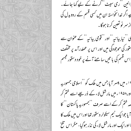
ں قوانین ’’ری سیٹ‘‘ کرنے کے لیے کہا جائے۔
اگر خدانخواستہ ان میں کسی قسم کے ردوبدل کی
ازسرنو تعین کرنا ہوگا۔
یا بیانیہ‘‘ اور ’’قومی بیانیہ‘‘ کے عنوان سے
ور کی موجودگی میں اور اس پر عملدرآمد پر مختلف
 اس قسم کی باتیں سامنے آنے پر خود دستور مجسم
ہم اس سے قبل ایک تجربہ سے گزر چکے ہیں کہ پاکستان بننے کے نو سال بعد ہمیں پہلا دستور ۱۹۵۶ء میں میسر آیا جس میں ملک کو ’’اسلامی جمہوریہ
پاکستان‘‘ کا نام دیا گیا تھا اور اس میں نفاذ اسلام کی بات کی گئی تھی، وہ دستور صرف دو سال چل سکا اور ۱۹۵۸ء میں مارشل لاء کے ذریعے اسے ختم کر
امی‘‘ کا حصہ ختم کر کے اسے صرف ’’جمہوریہ پاکستان‘‘ کا
اس تبدیلی کو واپس لیا گیا۔ اس کے بعد ۱۹۶۲ء کا باضابطہ دستور آیا جو ایک نیم سیکولر دستور تھا اور اس میں ملک کا
 اور ایک اور مارشل لاء کی نذر ہوگیا، مگر اس تلخ