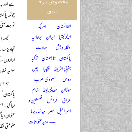
مخصوص درجہ
ہے اور یہ
بندی
چونکہ پاکس
نوبت آئی ت
افغانستان
امریکہ
انڈونیشیا
ایران
برطانیہ
تیسرا 
بنگلہ دیش
بھارت
تجاویز سام
پاکستان
تاجکستان
ترکیہ
اداروں کے 
جنوبی افریقہ
چیچنیا
چین
سوالیہ نشان
روس
سعودی عرب
سوڈان
سویٹزرلینڈ
شام
عراق
فرانس
فلسطین و
اسرائیل
مصر
میانمار برما
— مزید عنوانات
حکومتی نظا