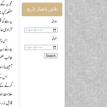
تلاش باعتبار تاریخ
منظور کیا 
یہ ہے کہ ق
ابتدائی
آزادی حاص
انتہائی
اس پس 
جانے اب کی
طالب علم ک
آمین یا رب
اس کے 
کرنے کے لی
علامت اور 
قابل نہ رہ