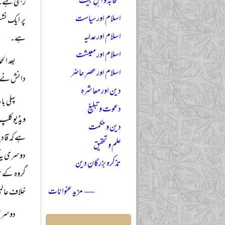
صحابہؓ و اہلِ بیتؓ
اسلام اور سیاست
پر ایک نشس
اسلام اور عدلیہ
ہے۔
اسلام اور معیشت
بعد ال
اسلام اور عصرِ حاضر
دانش نے ا
دین اور معاشرہ
پہلی ب
دعوت و تبلیغ
ویڈیو کلپ 
دین و حکمت
ہے کہ قادی
علم و تحقیق
دوسری یہ ک
تذکرہ بزرگانِ دین
گروہ کے س
— مزید عنوانات
خلاف عالمی
دوسری 