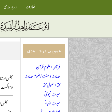
تعارف
درجہ بندی
عمومی درجہ بندی
قرآن / علومِ قرآن
حدیث و سنت / علومِ حدیث
مجلس ارشاد
فقہ / اصولِ فقہ
۲۵ اگست ۲۰۱۹ء
سیرتِ نبویؐ
سیرتِ انبیاءؑ
مجلس ار