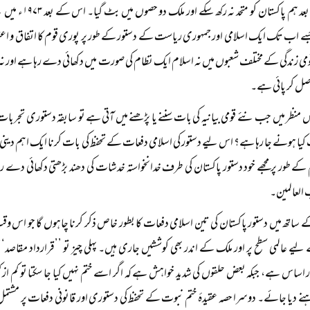
تجربہ کے بعد ہم پ
جسے اب تک ایک اسلامی اور جمہوری ریاست کے دستور کے طور پر پوری قوم کا اتفاق و اعتم
ومی زندگی کے مختلف شعبوں میں نہ اسلام ایک نظام کی صورت میں دکھائی دے رہا ہے اور 
ل کر پائی ہے۔
منظر میں جب نئے قومی بیانیہ کی بات سننے یا پڑھنے میں آتی ہے تو سابقہ دستوری تجربات
ا ہونے جا رہا ہے؟ اس لیے دستور کی اسلامی دفعات کے تحفظ کی بات کرنا ایک اہم دینی
ے طور پر مجھے خود دستور پاکستان کی طرف خدانخواستہ خدشات کی دھند بڑھتی دکھائی دے رہ
 العالمین۔
ساتھ میں دستور پاکستان کی تین اسلامی دفعات کا بطور خاص ذکر کرنا چاہوں گا جو اس و
ے عالمی سطح پر اور ملک کے اندر بھی کوششیں جاری ہیں۔ پہلی چیز تو ’’قرارداد مقاصد‘‘ 
اساس ہے، جبکہ بعض حلقوں کی شدید خواہش ہے کہ اگر اسے ختم نہیں کیا جا سکتا تو کم از 
نے دیا جائے۔ دوسرا حصہ عقیدۂ ختم نبوت کے تحفظ کی دستوری اور قانونی دفعات پر مشتم