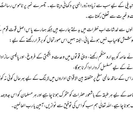
دیلی کے لیے سب سے زیادہ زور انہی پر دکھائی دیتا ہے۔ تیسرے نمبر پر ناموس رسالتؐ 
میت و غیرت سے تعلق رکھتا ہے۔
الوں سے خدشات اب خطرات میں بدلتے جا رہے ہیں جبکہ ہمارے پاس اصل قوت قوم ک
کوشش کامیاب نہیں ہونے پائی، البتہ ہمیں اس صورتحال کو برقرار رکھنے کے لیے:
ے عامہ کو بیدار و منظم رکھنے، دینی قوتوں میں وحدت و یکجہتی کے فروغ، اور پالیسی ساز اد
نے کے لیے مسلسل کردار ادا کرنا ہوگا،
 اس کے ساتھ عالمی سطح پر متعلقہ بین الاقوامی اداروں میں لابنگ کے لیے بہرحال کوئی نہ ک
صد کے لیے ہر طبقہ کے باشعور حضرات کو متحرک ہونا چاہیے اور ہر مسلمان کو اس جدوجہ
 ہونا چاہیے، اللہ تعالٰی ہم سب کو اس کی توفیق سے نوازیں، آمین یا رب العالمین۔