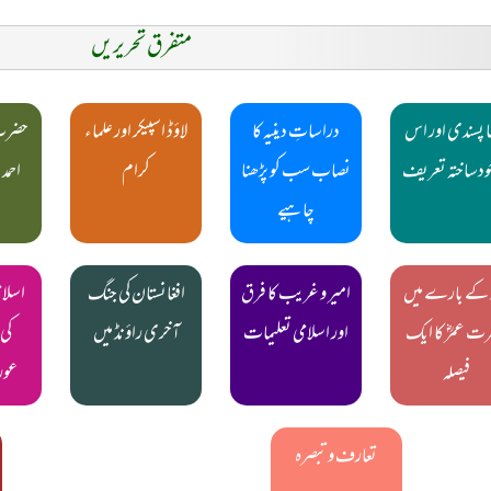
متفرق تحریریں
ہا پسندی اور اس
دراساتِ دینیہ کا
لاؤڈ اسپیکر اور علماء
حضرت 
خودساختہ تعریف
نصاب سب کو پڑھنا
کرام
احمد 
چاہیے
 کے بارے میں
امیر و غریب کا فرق
افغانستان کی جنگ
اسلا
ت عمرؓ کا ایک
اور اسلامی تعلیمات
آخری راؤنڈ میں
کی
فیصلہ
عور
تعارف و تبصرہ