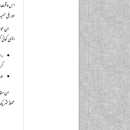
اس وقت تب
اور ملی ح
ان حو
ایسی کوئی 
رائ
کر
اور
ان مقا
عملاً شریک