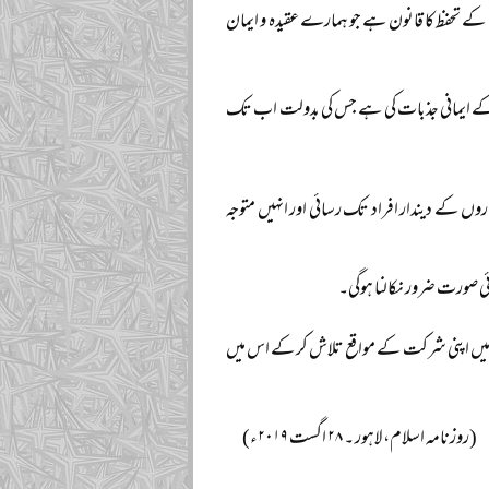
کے تحفظ کا قانون ہے جو ہمارے عقیدہ و ایمان
ے ایمانی جذبات کی ہے جس کی بدولت اب تک
اروں کے دیندار افراد تک رسائی اور انہیں متوجہ
وئی صورت ضرور نکالنا ہوگی۔
د میں اپنی شرکت کے مواقع تلاش کر کے اس میں
(روزنامہ اسلام، لاہور ۔ ۲۸ اگست ۲۰۱۹ء)