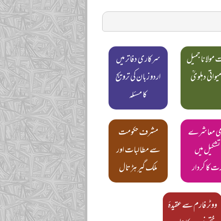
مولانا جمیل
سرکاری دفاتر میں
میواتی دہلویؒ
اردو زبان کی ترویج
کا مسئلہ
می معاشرے
مشرف حکومت
 تشکیل میں
سے مطالبات اور
ت کا کردار
ملک گیر ہڑتال
ووٹر فارم سے عقیدۂ