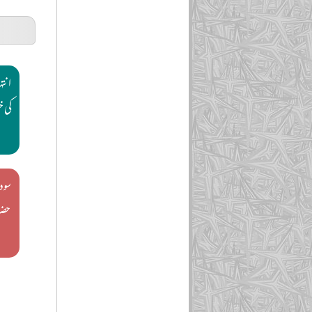
انت
کی 
سود
حضر