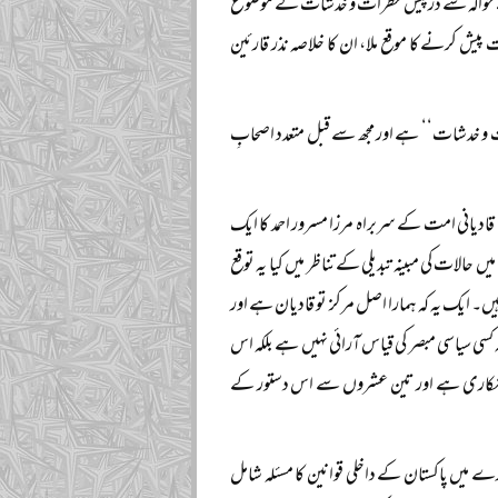
 دفعات کے حوالہ سے درپیش خطرات و خدشات کے موضوع
پیش کرنے کا موقع ملا، ان کا خلاصہ نذر قارئین
رات و خدشات‘‘ ہے اور مجھ سے قبل متعدد اصحابِ
ادیانی امت کے سربراہ مرزا مسرور احمد کا ایک
الات کی مبینہ تبدیلی کے تناظر میں کیا یہ توقع
ں۔ ایک یہ کہ ہمارا اصل مرکز تو قادیان ہے اور
 کسی سیاسی مبصر کی قیاس آرائی نہیں ہے بلکہ اس
ے انکاری ہے اور تین عشروں سے اس دستور کے
 میں پاکستان کے داخلی قوانین کا مسئلہ شامل