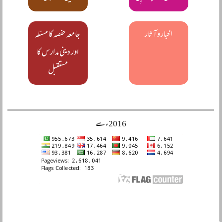
اخبار و آثار
جامعہ حفصہ کا مسئلہ
اور دینی مدارس کا
مستقبل
2016ء سے