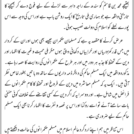
بھتیجے محمد بن قاسمؒ کو سندھ کے راجہ داہر سے لڑنے کے لیے فوج دے کر بھیجنے کا
تاریخی واقعہ ہے جو ہماری ملی تاریخ کا ایک روشن باب ہے اور اس کی وجہ سے اس
پورے خطے کو اسلام کی دولت نصیب ہوئی۔
عرض کرنے کا مقصد یہ ہے کہ مسلمان حکمران جیسے بھی ہوں اور ان کے کردار
میں جس قدر کمزوریاں اور خرابیاں دکھائی دیتی ہوں مگر ملی حمیت و غیرت کا اظہار اور
دین کے تحفظ کا جذبہ ہر دور میں اور ہر طرح کے حکمرانوں کی روایت کا حصہ رہا ہے۔
مذکورہ واقعہ میں ایک مسلم حاکم کی دیگر ذمہ داریوں کے ساتھ دو باتیں بطور خاص نظر
آتی ہیں۔ ایک یہ کہ مسلم معاشرہ میں دین کے فروغ اور تحفظ کا کام حکمرانوں کے
فرائض میں شامل ہے۔ اور دوسرا یہ کہ اگر دین کے کسی تقاضے کے خلاف کوئی منفی
بات سامنے آئے تو اسے روکنا اور اس پر غصہ و نفرت کا اظہار کرنا بھی ایک مسلم
حاکم کے لیے ضروری ہے۔
اس تناظر میں ہم اپنے اردگرد عالم اسلام میں مسلم حکمرانوں کی حالت دیکھتے ہیں