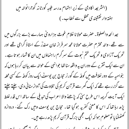
(الشریعہ اکادمی کے زیر اہتمام مدرسہ طیبہ کورٹانہ گوجرانوالہ میں
ہفتہ وار نقشبندی محفل سے خطاب۔)
بعد الحمد والصلوٰۃ۔ حضرت مولانا غلام غوث ہزارویؒ ہمارے بڑے بزرگوں میں
سے تھے، والد محترم حضرت مولانا محمد سرفراز خان صفدرؒ کے استاذ گرامی تھے اور
تحریک آزادی و تحریک ختم نبوت کے سرگرم راہنماؤں میں ان کا شمار ہوتا ہے۔
ان سے ایک تقریر کے دوران یہ واقعہ سنا تھا جو انہی کے حوالہ سے بیان کر رہا ہوں کہ
بنو امیہ کے دور خلافت میں کوفہ کے گورنر حجاج بن یوسفؒ ایک روز کوفہ کے کسی محلہ
سے گزر رہے تھے کہ ایک گھر سے قرآن کریم کی تلاوت کی آواز سنائی دی، چلتے چلتے
ایک آیت کریمہ اس طرح سنی کہ پڑھنے والا اعراب کی تبدیلی کے ساتھ اس قدر غلط
پڑھ رہا تھا کہ اس کا معنی کفریہ ہو گیا تھا۔ حجاج بن یوسف وہیں رک گئے، دروازہ
کھٹھکٹایا تو معلوم ہوا کہ ایک عجمی بزرگ قرآن کریم پڑھ رہے ہیں۔