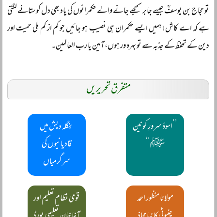
تو حجاج بن یوسفؒ جیسے جابر سمجھے جانے والے حکمرانوں کی یاد بھی دل کو ستانے لگتی
ہے کہ اے کاش! ہمیں ایسے حکمران ہی نصیب ہو جائیں جو کم از کم ملی حمیت اور
دین کے تحفظ کے جذبہ سے تو بہرہ ور ہوں، آمین یا رب العالمین۔
متفرق تحریریں
’’اسوۂ سرورِ کونین
بنگلہ دیش میں
ﷺ‘‘
قادیانیوں کی
سرگرمیاں
مولانا منظور احمد
قومی نظام تعلیم اور
چنیوٹی کا نیا محاذ
آغا خان تعلیمی بورڈ