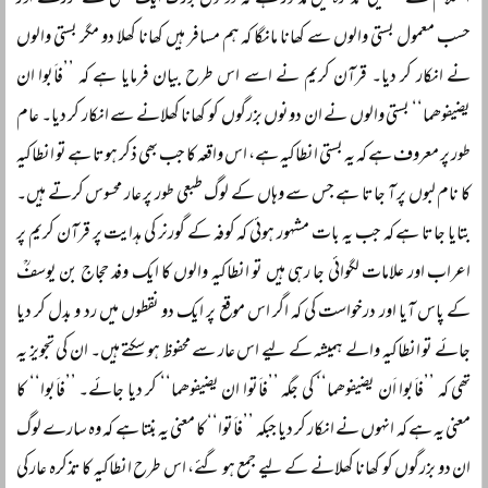
السلام کے تفصیلی تذکرہ میں مذکور ہے کہ دونوں بزرگ ایک بستی سے گزرے اور
حسب معمول بستی والوں سے کھانا مانگا کہ ہم مسافر ہیں کھانا کھلا دو مگر بستی والوں
نے انکار کر دیا۔ قرآن کریم نے اسے اس طرح بیان فرمایا ہے کہ ’’فاَبوا ان
یضیفوھما‘‘ بستی والوں نے ان دونوں بزرگوں کو کھانا کھلانے سے انکار کر دیا۔ عام
طور پر معروف ہے کہ یہ بستی انطاکیہ ہے، اس واقعہ کا جب بھی ذکر ہوتا ہے تو انطاکیہ
کا نام لبوں پر آ جاتا ہے جس سے وہاں کے لوگ طبعی طور پر عار محسوس کرتے ہیں۔
بتایا جاتا ہے کہ جب یہ بات مشہور ہوئی کہ کوفہ کے گورنر کی ہدایت پر قرآن کریم پر
اعراب اور علامات لگوائی جا رہی ہیں تو انطاکیہ والوں کا ایک وفد حجاج بن یوسفؒ
کے پاس آیا اور درخواست کی کہ اگر اس موقع پر ایک دو نقطوں میں رد و بدل کر دیا
جائے تو انطاکیہ والے ہمیشہ کے لیے اس عار سے محفوظ ہو سکتے ہیں۔ ان کی تجویز یہ
تھی کہ ’’فاَبوا اَن یضیفوھما‘‘ کی جگہ ’’فاَتوا ان یضیفوھما‘‘ کر دیا جائے۔ ’’فاَبوا‘‘ کا
معنی یہ ہے کہ انہوں نے انکار کر دیا جبکہ ’’فاَتوا‘‘ کا معنی یہ بنتا ہے کہ وہ سارے لوگ
ان دو بزرگوں کو کھانا کھلانے کے لیے جمع ہو گئے، اس طرح انطاکیہ کا تذکرہ عار کی