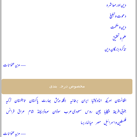
دین اور معاشرہ
دعوت و تبلیغ
دین و حکمت
علم و تحقیق
تذکرہ بزرگانِ دین
— مزید عنوانات
مخصوص درجہ بندی
افغانستان
امریکہ
انڈونیشیا
ایران
برطانیہ
بنگلہ دیش
بھارت
پاکستان
تاجکستان
ترکیہ
جنوبی افریقہ
چیچنیا
چین
روس
سعودی عرب
سوڈان
سویٹزرلینڈ
شام
عراق
فرانس
فلسطین و اسرائیل
مصر
میانمار برما
— مزید عنوانات