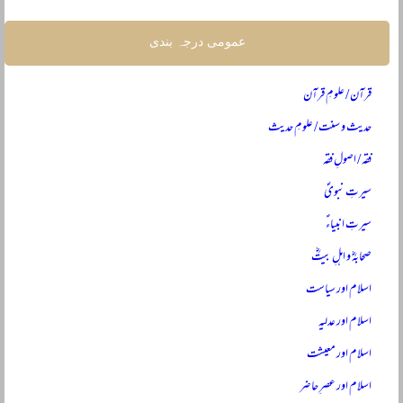
عمومی درجہ بندی
قرآن / علومِ قرآن
حدیث و سنت / علومِ حدیث
فقہ / اصولِ فقہ
سیرتِ نبویؐ
سیرتِ انبیاءؑ
صحابہؓ و اہلِ بیتؓ
اسلام اور سیاست
اسلام اور عدلیہ
اسلام اور معیشت
اسلام اور عصرِ حاضر