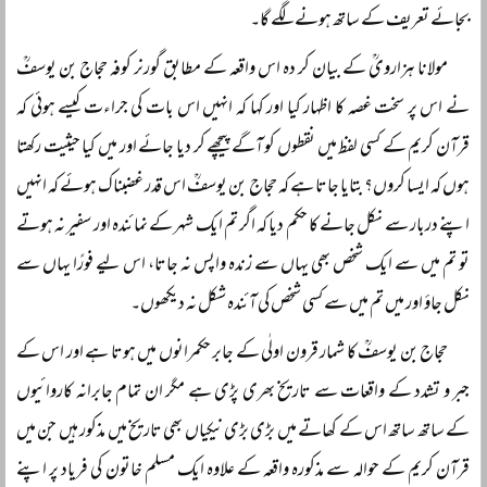
بجائے تعریف کے ساتھ ہونے لگے گا۔
مولانا ہزارویؒ کے بیان کر دہ اس واقعہ کے مطابق گورنر کوفہ حجاج بن یوسفؒ
نے اس پر سخت غصہ کا اظہار کیا اور کہا کہ انہیں اس بات کی جراءت کیسے ہوئی کہ
قرآن کریم کے کسی لفظ میں نقطوں کو آگے پیچھے کر دیا جائے اور میں کیا حیثیت رکھتا
ہوں کہ ایسا کروں؟ بتایا جاتا ہے کہ حجاج بن یوسفؒ اس قدر غضبناک ہوئے کہ انہیں
اپنے دربار سے نکل جانے کا حکم دیا کہ اگر تم ایک شہر کے نمائندہ اور سفیر نہ ہوتے
تو تم میں سے ایک شخص بھی یہاں سے زندہ واپس نہ جاتا، اس لیے فورًا یہاں سے
نکل جاؤ اور میں تم میں سے کسی شخص کی آئندہ شکل نہ دیکھوں۔
حجاج بن یوسفؒ کا شمار قرون اولٰی کے جابر حکمرانوں میں ہوتا ہے اور اس کے
جبر و تشدد کے واقعات سے تاریخ بھری پڑی ہے مگر ان تمام جابرانہ کاروائیوں
کے ساتھ ساتھ اس کے کھاتے میں بڑی بڑی نیکیاں بھی تاریخ میں مذکور ہیں جن میں
قرآن کریم کے حوالہ سے مذکورہ واقعہ کے علاوہ ایک مسلم خاتون کی فریاد پر اپنے