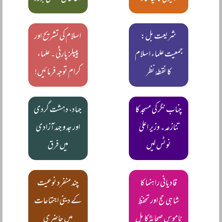
شریعت بل:
اسلام کی تشریح اور
جمعیت علماء اسلام
پیپلز پارٹی ۔ علماء
کا نقطۂ نظر
کرام توجہ فرمائیں!
چناب نگر کی مسجد کا
جہاد، دہشت گردی
تنازعہ۔ وزیر اعلیٰ
اور جد و جہد آزادی
نوٹس لیں
میں فرق
قادیانی راہنما کا
چند منفرد نوعیت
شاہی حج اور تحفظِ
کے دینی اجتماعات
ناموس صحابہؓ کا بِل
میں حاضری