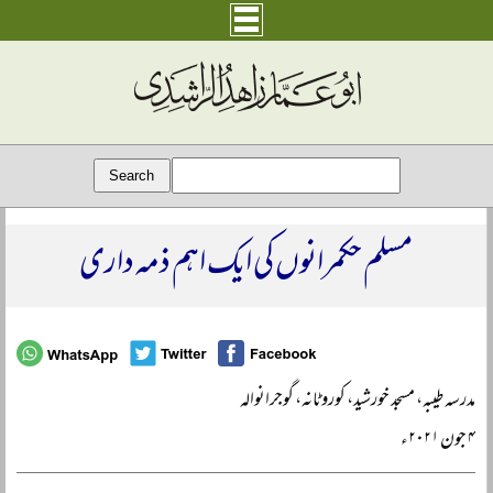
مسلم حکمرانوں کی ایک اہم ذمہ داری
مدرسہ طیبہ، مسجد خورشید، کوروٹانہ، گوجرانوالہ
۴ جون ۲۰۲۱ء