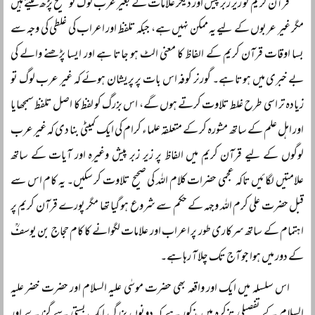
قرآن کریم کو زیر زبر پیش اور دیگر علامات کے بغیر عرب لوگ تو صحیح پڑھ لیتے ہیں
مگر غیر عربوں کے لیے یہ ممکن نہیں ہے، جبکہ تلفظ اور اعراب کی غلطی کی وجہ سے
بسا اوقات قرآن کریم کے الفاظ کا معنی الٹ ہو جاتا ہے اور ایسا پڑھنے والے کی
بے خبری میں ہوتا ہے۔ گورنر کوفہ اس بات پر پریشان ہوئے کہ غیر عرب لوگ تو
زیادہ تر اسی طرح غلط تلاوت کرتے ہوں گے، اس بزرگ کو لفظ کا اصل تلفظ سمجھایا
اور اہل علم کے ساتھ مشورہ کر کے متعلقہ علماء کرام کی ایک کمیٹی بنا دی کہ غیر عرب
لوگوں کے لیے قرآن کریم میں الفاظ پر زیر زبر پیش وغیرہ اور آیات کے ساتھ
علامتیں لگائیں تاکہ عجمی حضرات کلام اللہ کی صحیح تلاوت کر سکیں۔ یہ کام اس سے
قبل حضرت علی کرم اللہ وجہہ کے حکم سے شروع ہو گیا تھا مگر پورے قرآن کریم پر
اہتمام کے ساتھ سرکاری طور پر اعراب اور علامات لگوانے کا کام حجاج بن یوسفؒ
کے دور میں ہوا جو آج تک چلا آ رہا ہے۔
اس سلسلہ میں ایک اور واقعہ بھی حضرت موسٰی علیہ السلام اور حضرت خضر علیہ