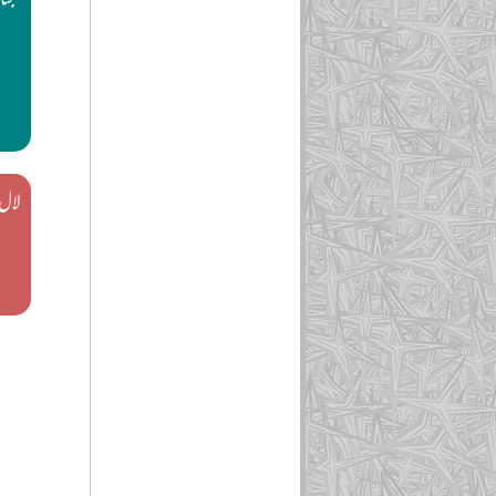
جنا
ا
لال 