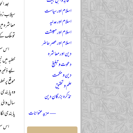
صحابہؓ و اہلِ بیتؓ
بعد ال
اسلام اور سیاست
سیلاب زدگ
اسلام اور عدلیہ
معاشرہ میں
اسلام اور معیشت
تو ملک کے 
اسلام اور عصرِ حاضر
اس سلس
دین اور معاشرہ
خطبہ میں ن
دعوت و تبلیغ
لیے ذخیرہ 
دین و حکمت
موقع پر خطب
علم و تحقیق
وہ پابندی
تذکرہ بزرگانِ دین
سال والی پ
— مزید عنوانات
پابندی لگا
اس سلس