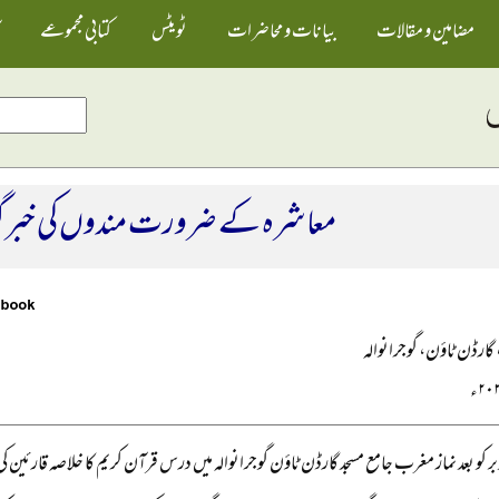
مضامین و مقالات
بیانات و محاضرات
ٹویٹس
کتابی مجموعے
معاشرہ کے ضرورت مندوں کی خبر
 گارڈن ٹاؤن، گوجرانوالہ