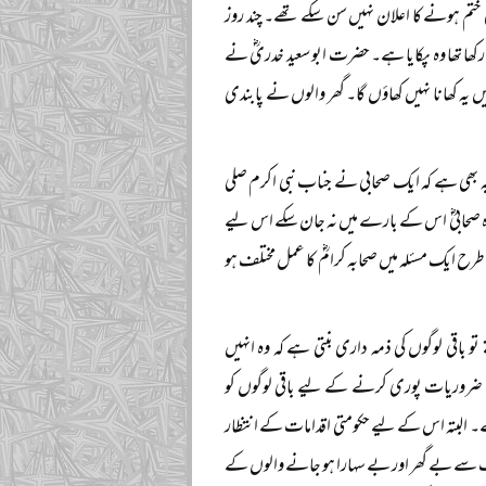
ختم ہونے کا اعلان نہیں سن سکے تھے۔ چند روز
 رکھا تھا وہ پکایا ہے۔ حضرت ابو سعید خدریؓ نے
یں یہ کھانا نہیں کھاؤں گا۔ گھر والوں نے پابندی
ہ بھی ہے کہ ایک صحابی نے جناب نبی اکرم صلی
 تو وہ صحابیؓ اس کے بارے میں نہ جان سکے اس لیے
ح ایک مسئلہ میں صحابہ کرامؓ کا عمل مختلف ہو
 باقی لوگوں کی ذمہ داری بنتی ہے کہ وہ انہیں
کی ضروریات پوری کرنے کے لیے باقی لوگوں کو
 البتہ اس کے لیے حکومتی اقدامات کے انتظار
یلاب سے بے گھر اور بے سہارا ہو جانے والوں کے