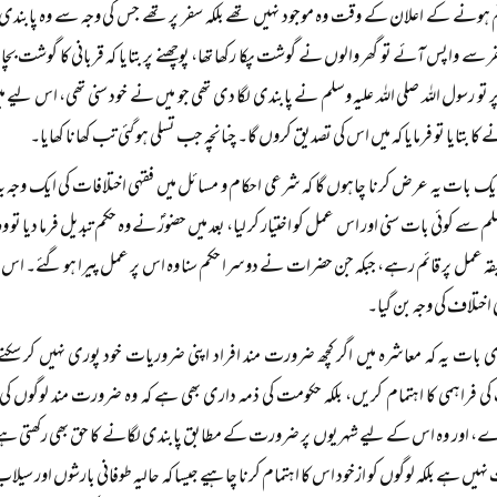
 ہونے کے اعلان کے وقت وہ موجود نہیں تھے بلکہ سفر پر تھے جس کی وجہ سے وہ پابندی 
 سے واپس آئے تو گھر والوں نے گوشت پکا رکھا تھا، پوچھنے پر بتایا کہ قربانی کا گوشت بچا
پر تو رسول اللہ صلی اللہ علیہ وسلم نے پابندی لگا دی تھی جو میں نے خود سنی تھی، اس لیے م
 کا بتایا تو فرمایا کہ میں اس کی تصدیق کروں گا۔ چنانچہ جب تسلی ہو گئی تب کھانا کھایا۔
یک بات یہ عرض کرنا چاہوں گا کہ شرعی احکام و مسائل میں فقہی اختلافات کی ایک وجہ ی
وسلم سے کوئی بات سنی اور اس عمل کو اختیار کر لیا، بعد میں حضورؐ نے وہ حکم تبدیل فرما دیا
قہ عمل پر قائم رہے، جبکہ جن حضرات نے دوسرا حکم سنا وہ اس پر عمل پیرا ہو گئے۔ اس طر
ی اختلاف کی وجہ بن گیا۔
بات یہ کہ معاشرہ میں اگر کچھ ضرورت مند افراد اپنی ضروریات خود پوری نہیں کر سکتے تو
ی فراہمی کا اہتمام کریں، بلکہ حکومت کی ذمہ داری بھی ہے کہ وہ ضرورت مند لوگوں 
، اور وہ اس کے لیے شہریوں پر ضرورت کے مطابق پابندی لگانے کا حق بھی رکھتی ہے۔
ہیں ہے بلکہ لوگوں کو ازخود اس کا اہتمام کرنا چاہیے جیسا کہ حالیہ طوفانی بارشوں اور س