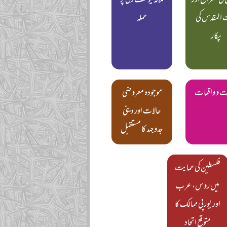
کی معراج اور
ملالہ یوسف زئی پر
 المقدس کی
حملہ
پکار
ت و واقعات
موجودہ معروضی
حالات اور دینی
جدوجہد کا مستقبل
فلسطین کی حمایت
میں روس، عرب
اور یورپی ممالک کا
متوقع اتحاد