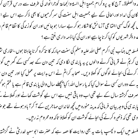
حمد والصلوٰۃ۔ آج کا یہ پروگرام جمعیۃ اہل السنۃ والجماعۃ گوجرانوالہ کی طرف سے درسِ قر
ان کی امداد اور بحالی کے لیے جمعیت اہل سنت کی سرگرمیوں کا بھی ذکر ہے اس لیے 
 کچھ لوگ کسی اجتماعی آزمائش کا شکار ہو کر بے سہارا ہو جائیں اور ان کو زندگی کا نظام قا
دیگر شہریوں کو کیا کرنا چاہیے اور ان کی کیا ذمہ داری بنتی ہے؟
لہ میں جناب نبی اکرم صلی اللہ علیہ وسلم کی سنت مبارکہ کا تذکرہ کرنا چاہتا ہوں، بخاری
بی کریمؐ نے قربانی کرنے والوں پر یہ پابندی لگا دی کہ تین دن کے بعد کسی کے گھر میں گو
کرنے کی بجائے لوگوں کو کھلا دیں۔ صحابہ کرامؓ نے اس ہدایت پر عمل کیا اور تین دن م
ہ کے دوران کسی نے سوال کیا کہ یا رسول اللہ! کیا پچھلے سال والی پابندی قائم ہے یا ختم ہو گ
 صرف گزشتہ سال کے لیے تھی اب وہ باقی نہیں ہے اس لیے گوشت کھانے اور کھلانے کے س
ابندی کی وجہ بیان فرمائی کہ مدینہ منورہ میں کچھ خاندان مہاجرین کے آ کر آباد ہوئے تھے
 دی تھی کہ ذخیرہ کرنے کی بجائے گوشت ان کو کھلاؤ تاکہ وہ محروم نہ رہیں۔
لہ میں ایک دلچسپ بات یہ بھی روایت کا حصہ ہے کہ حضرت ابو سعید خدریؓ نے گزشتہ سال 