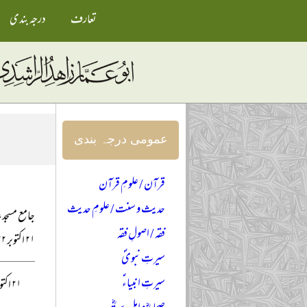
تعارف
درجہ بندی
عمومی درجہ بندی
قرآن / علومِ قرآن
حدیث و سنت / علومِ حدیث
جامع مسجد،
فقہ / اصولِ فقہ
۲۱ اکتوبر ۲۰۲۲ء
سیرتِ نبویؐ
سیرتِ انبیاءؑ
۲۱ اکتوبر کو بعد نماز مغرب جامع مسجد گارڈن ٹاؤن گوجرانوالہ میں درس قرآن کریم کا خلاصہ قارئین کی خدمت میں پیش کیا جا رہا ہے۔