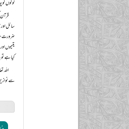
لوگوں کو 
قرآن ک
سائل اور م
ضرورت مند 
یتیموں اور
کیا ہے تو 
اللہ تع
سے نوازیں