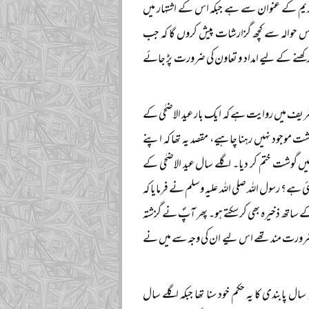
آن کریم کے عنوان سے ہے جبکہ اس کے اشتہار میں
اس حوالہ سے کچھ گزارشات پیش کروں گا کہ جب
ئم رکھنے کے لیے امداد و تعاون کی ضرورت پڑ جائے
 شریف میں روایت ہے کہ ایک بار عید الاضحٰی کے
شت موجود نہیں رہنا چاہیے، مقصد یہ تھا کہ اپنے
یں گوشت ختم کر دیا۔ اگلے سال عید الاضحٰی کے
ئی ہے؟ رسول اللہ صلی اللہ علیہ وسلم نے فرمایا کہ
اتھ ذخیرہ بھی کر سکتے ہو۔ پھر آپؐ نے گزشتہ
 جو ضرورت مند تھے اس لیے ان کی وجہ سے میں نے
پابندی کا یہ حکم خود سنا تھا جبکہ اگلے سال