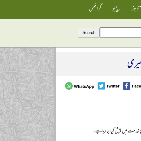
آڈیوز
ریڈیو
گرافکس
گیری