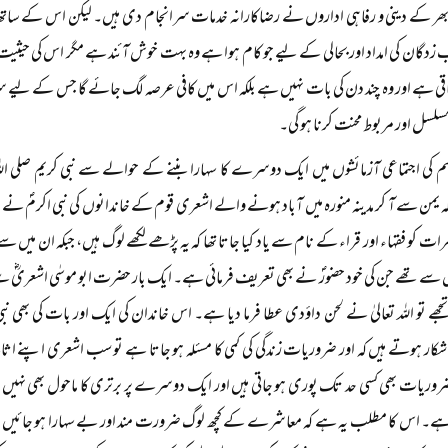
ھر کے دینی و رفاہی اداروں نے رضاکارانہ خدمات سرانجام دی ہیں۔ لیکن اس کے ساتھ
دگان کی امداد اور بحالی کے لیے جو کام ہوا ہے وہ بہت خوش آئند ہے مگر اس کی حیثیت وقت
اقی ہے اور وہ چند دن کی بات نہیں ہے بلکہ اس میں کافی عرصہ لگ جائے گا جس کے لیے 
سل اور مربوط محنت کرنا ہو گی۔
 کی اجتماعی آزمائشوں میں ایک دوسرے کا سہارا بننے کے حوالے سے نبی کریم صلی اللہ عل
ہ یمن سے آ کر مدینہ منورہ میں آباد ہونے والے اشعری قوم کے خاندانوں کی نبی اکرمؐ ن
ت کو فقہاء اور قراء کے نام سے یاد کیا جاتا تھا کہ یہ پڑھے لکھے لوگ ہیں، جبکہ ان می
 سے تھے جن کی خود حضورؐ نے بھی تعریف فرمائی ہے۔ ایک بار حضرت ابو موسٰی اشعریؓ سے
 تجھے تو اللہ تعالیٰ نے لحن داؤدی عطا فرما دیا ہے۔ اس خاندان کی ایک اور بات کی بھی ن
شکار ہوتے ہیں کہ اور ضروریات زندگی کی کمی کا مسئلہ ہو جاتا ہے تو سب اشعری اپنے اثاثے
یات بھی کسی حد تک پوری ہو جاتی ہیں اور ایک دوسرے پر برتری کا ماحول بھی نہیں بنتا۔
 ہے۔ اس کا مطلب یہ ہے کہ معاشرے کے کچھ لوگ ضرورت مند اور بے سہارا ہو جائیں تو 