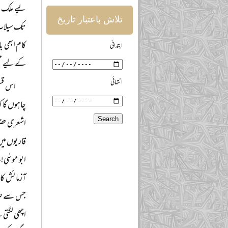
لیے ملک ب
تلاش باعتبار تاریخ
تک سیلاب ز
کام ابھی ب
ابتدائی
کے لیے مسل
انتہائی
اس قسم
چاہوں گا ک
اشعری حضرا
قاریوں میں
ابو موسٰی!
آزمائش کا 
جس سے ضرور
اچھی لگتی