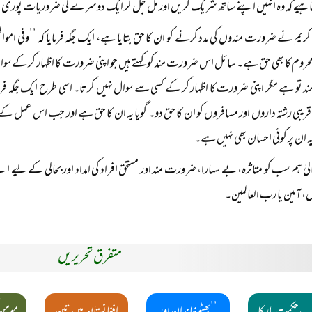
چاہیے کہ وہ انہیں اپنے ساتھ شریک کریں اور مل جل کر ایک دوسرے کی ضروریات پوری
ریم نے ضرورت مندوں کی مدد کرنے کو ان کا حق بتایا ہے، ایک جگہ فرمایا کہ ’’وفی اموال
حروم کا بھی حق ہے۔ سائل اس ضرورت مند کو کہتے ہیں جو اپنی ضرورت کا اظہار کر کے سوال
تو ہے مگر اپنی ضرورت کا اظہار کر کے کسی سے سوال نہیں کرتا۔ اسی طرح ایک جگہ فرمایا 
 قریبی رشتہ داروں اور مسافروں کو ان کا حق دو۔ گویا یہ ان کا حق ہے اور جب اس عمل کے ا
یہ ان پر کوئی احسان بھی نہیں ہے۔
الیٰ ہم سب کو متاثرہ، بے سہارا، ضرورت مند اور مستحق افراد کی امداد اور بحالی کے لیے اپن
، آمین یا رب العالمین۔
متفرق تحریریں