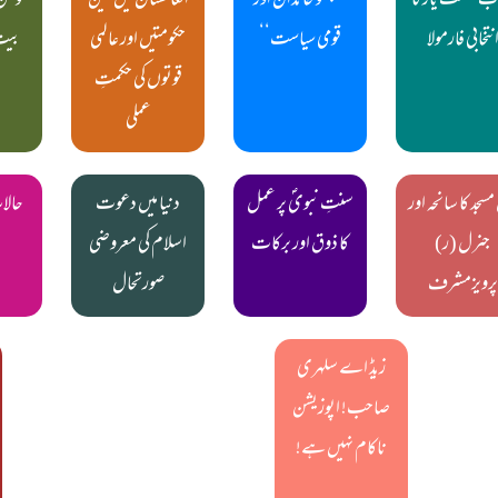
ب حکمت یار کا
’’بھٹو خاندان اور
افغانستان میں تین
مومن 
نتخابی فارمولا
قومی سیاست‘‘
حکومتیں اور عالمی
بیت
قوتوں کی حکمتِ
عملی
مسجد کا سانحہ اور
سنتِ نبویؐ پر عمل
دنیا میں دعوت
حالا
جنرل (ر)
کا ذوق اور برکات
اسلام کی معروضی
پرویزمشرف
صورتحال
زیڈ اے سلہری
صاحب! اپوزیشن
ناکام نہیں ہے!