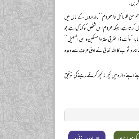
 کریں۔
ھم حق للسائل والمحروم‘‘ مالداروں کے مال میں
 کرتا ہے، جبکہ محروم اس شخص کو کہا گیا ہے جو
’’واٰت ذا القربیٰ حقہ والمسکین وابن السبیل‘‘
جر و ثواب کا اللہ تعالیٰ نے اپنی طرف سے وعدہ
ے اپنے دائرہ میں کچھ نہ کچھ کرتے رہنے کی توفیق