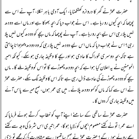
حضرت عمرؓ نے گھر کا دروازہ کھٹکھٹایا، ایک آدمی باہر نکلا، آپ نے اس سے
پوچھا کہ بچہ کیوں رو رہا ہے۔ اس نے جواب دیا کہ بچہ بھوکا ہے اور ماں اسے دودھ
نہیں پلا رہی اس لیے بچہ رو رہا ہے۔ آپ نے پوچھا کہ ماں بچے کو دودھ کیوں نہیں پلا
رہی؟ اس نے جواب دیا کہ ماں اس لیے دودھ نہیں پلا رہی کہ وہ دودھ چھڑوانا چاہتی
ہے تاکہ بچہ دوسری خوراک کا عادی ہو اور بچے کا وظیفہ جاری ہو سکے، کیونکہ امیر
المومنین نے یہ اعلان کیا ہوا ہے کہ بچہ دودھ چھوڑے گا تو اس کو وظیفہ ملے گا۔ ماں
بچے کو دودھ چھوڑنے کی عادت ڈال رہی ہے تاکہ اس کا وظیفہ لگ سکے، حضرت عمرؓ
نے اس سے کہا کہ ماں کو کہو دودھ پلائے۔ میں ہی عمر ہوں، صبح میرے پاس آئے
میں وظیفہ جاری کر دوں گا۔
حضرت عمرؓ نے ساتھی کے سامنے اپنے آپ کو خطاب کرتے ہوئے فرمایا کہ
اے عمر! تو نے کتنے معصوم بچوں کو رُلایا ہو گا، عمر! تیری اس شرط کی وجہ سے کتنے
بچے روئے ہوں گے؟ حضرت عمرؓ نے صبح ساتھیوں سے مشاورت کی کہ مجھے تو بڑی