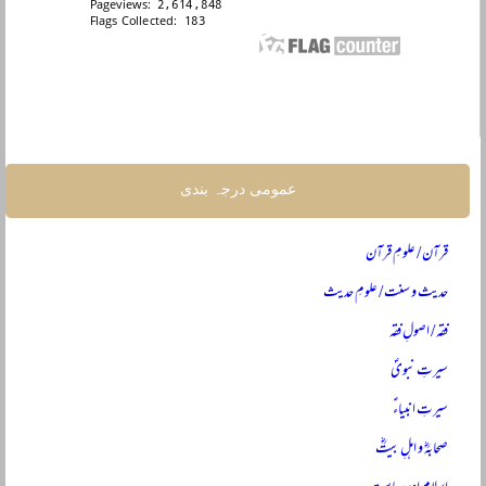
عمومی درجہ بندی
قرآن / علومِ قرآن
حدیث و سنت / علومِ حدیث
فقہ / اصولِ فقہ
سیرتِ نبویؐ
سیرتِ انبیاءؑ
صحابہؓ و اہلِ بیتؓ