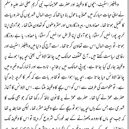
ویلفیئر اسٹیٹ، بچوں کا وظیفہ اور حضرت عمرؓجناب نبی کریم صلی اللہ علیہ وسلم
نے اپنی حیاتِ مبارکہ میں عملاً یہ ماحول بنا دیا تھا کہ بیت المال شہریوں کی ضروریات
کا کفیل ہوتا تھا۔ معذوروں، بیروزگاروں اور مقروضوں کو تعاون ملتا تھا۔ جو آدمی اپنا
خرچہ پورا نہیں کر سکتا، یا جو آدمی اپنا قرض ادا نہیں کر سکتا، یا معذور، یا بے روزگار
ہوتا، تو بیت المال اس سے تعاون کرتا تھا۔ اسے آج کی دنیا میں ویلفیئر اسٹیٹ اور
رفاہی ریاست کہتے ہیں۔آج مختلف ممالک میں چائلڈ الاؤنس یعنی بچہ پیدا ہونے پر
وظیفہ جاری کیا جاتا ہے، یورپی ممالک میں برطانیہ، ناروے اور ڈنمارک وغیرہ میں
چائلڈ الاؤنس دیا جاتا ہے۔ بچہ پیدا ہوا ہے تو ظاہر بات ہے کہ گھر کا خرچہ بڑھ گیا
ہے، تو حکومت کی طرف سے اس کو اس بچے کا وظیفہ ملتا ہے۔ اس الاؤنس کا آغاز
حضرت عمرؓ نے کیا تھا۔ حضرت عمرؓ نے یہ قانون نافذ کر رکھا تھا کہ جو بھی ملک کا
شہری ہے جس کے ہاں بچہ پیدا ہو تو بچے کے لیے وظیفہ مقرر تھا۔ لیکن ضابطہ یہ تھا
کہ جب بچہ ماں کا دودھ چھوڑنے کے بعد خوراک شروع کر دیتا تو اس کا وظیفہ لگ