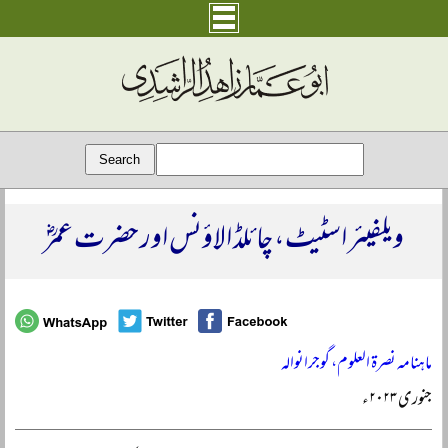
ویلفیئر اسٹیٹ، چائلڈ الاؤنس اور حضرت عمرؓ
ماہنامہ نصرۃ العلوم، گوجرانوالہ
جنوری ۲۰۲۳ء