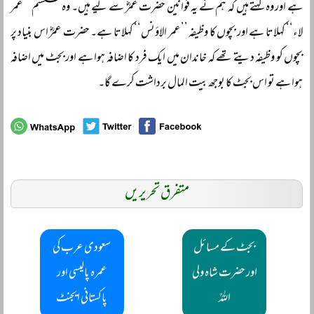
ہے اور وہ کہتے ہیں کہ ہم نے یہ قوانین حضرت عمرؓ سے لیے ہیں۔ وہ سسٹم ’’عمر
لاء‘‘ کہلاتا ہے اور بچوں کا وظیفہ ’’عمر الاؤنس‘‘ کہلاتا ہے۔ حضرت عمرؓ اس بنیاد پر
بچوں کو وظیفہ دیتے تھے کہ خاندان میں ایک فرد کا اضافہ ہوا ہے اور بجٹ میں اضافہ
ہوا ہے تو اس بجٹ کا بوجھ بیت المال برداشت کرے گا۔
متفرق تحریریں
بجٹ کے مسائل
سعودی عرب کی
اور حضرت شاہ ولی
عمرہ پالیسی اور
اللہؒ
پاکستانی ایجنٹ