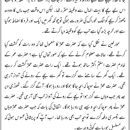
جاتا تھا۔ بچے کے لیے دودھ وغیرہ کے اخراجات برداشت کرنا بڑا مسئلہ ہوتا ہے
اس لیے بچے کا بیت المال سے وظیفہ مقرر تھا۔ لیکن اس وقت جب ماں کا دودھ
چھوڑ کر بچے کو الگ خوراک کی ضرورت ہوگی تو چونکہ گھر میں ایک اور فرد کا اضافہ ہوگیا
ہے اور خرچہ بڑھ گیا ہے تب بچے کو وظیفہ دیا کرتے تھے۔
مؤرخین نے نقل کیا ہے کہ حضرت عمرؓ کا معمول تھا کہ وہ رات کو گشت کیا
کرتے تھے، حالات معلوم کرنے کے لیے کہ صورتحال کیا ہے؟ حضرت عمر کے
خادم حضرت اسلمؓ اکثر ساتھ ہوتے تھے۔ ایک رات حضرت عمرؓ گشت کر رہے
تھے۔ ایک گھر کے سامنے سے گزرے تو گھر سے بچے کے رونے کی آواز آرہی
تھی۔ حضرت عمرؓ نے سوچا کہ بچہ جاگا ہوگا اور رو رہا ہوگا، آگے گزر گئے۔ تھوڑی دیر
بعد پھر جب وہاں سے گزر ہوا تو بچے کے رونے کی آواز تب بھی آرہی تھی۔ حضرت
عمرؓ نے پھر سوچا کہ بچہ ویسے ہی رو رہا ہوگا۔ اتفاق کی بات کہ جب حضرت عمرؓ وہاں
سے تیسری دفعہ گزرے تو بچہ تب بھی رو رہا تھا۔ اب آپؓ کو پریشانی محسوس ہوئی کہ
بچہ مسلسل ہو رہا ہے کوئی وجہ ہے۔