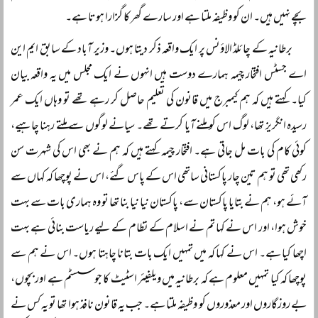
بچے نہیں ہیں۔ ان کو وظیفہ ملتا ہے اور سارے گھر کا گزارا ہوتا ہے۔
برطانیہ کے چائلڈ الاؤنس پر ایک واقعہ ذکر دیتا ہوں۔ وزیر آباد کے سابق ایم این
اے جسٹس افتخار چیمہ ہمارے دوست ہیں انہوں نے ایک مجلس میں یہ واقعہ بیان
کیا۔ کہتے ہیں کہ ہم کیمبرج میں قانون کی تعلیم حاصل کر رہے تھے تو وہاں ایک عمر
رسیدہ انگریز تھا، لوگ اس کو ملنے آیا کرتے تھے۔ سیانے لوگوں سے ملتے رہنا چاہیے،
کوئی کام کی بات مل جاتی ہے۔ افتخار چیمہ کہتے ہیں کہ ہم نے بھی اس کی شہرت سن
رکھی تھی تو ہم تین چار پاکستانی ساتھی اس کے پاس گئے، اس نے پوچھا کہ کہاں سے
آئے ہو، ہم نے بتایا پاکستان سے، پاکستان نیا نیا بنا تھا تو وہ ہماری بات سے بہت
خوش ہوا، اور اس نے کہا تم نے اسلام کے نظام کے لیے ریاست بنائی ہے بہت
اچھا کیا ہے۔ اس نے کہا کہ میں تمہیں ایک بات بتانا چاہتا ہوں۔ اس نے ہم سے
پوچھا کہ کیا تمہیں معلوم ہے کہ برطانیہ میں ویلفیئر اسٹیٹ کا جو سسٹم ہے اور بچوں،
بے روزگاروں اور معذوروں کو وظیفہ ملتا ہے۔ جب یہ قانون نافذ ہوا تھا تو یہ کس نے