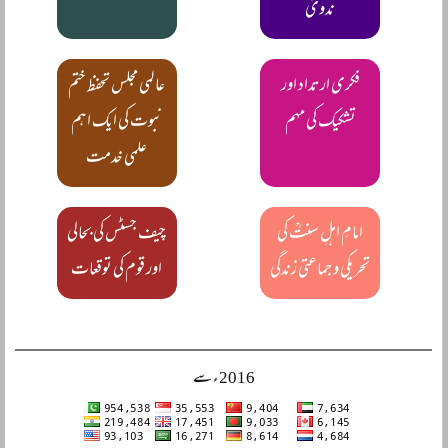
ندویؒ
فکری ارتداد اور
عالمی مجلس تحفظ ختم
تشکیک کی مہم
نبوت کی ایک اہم
علمی خدمت
امامِ اہلِ سنتؒ کی
چیف جسٹس کی بحالی
تحریکی و جماعتی زندگی
اور قوم کی توقعات
2016ء سے