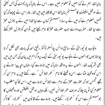
بنایا تھا، ہم نے کہا ہمیں تو معلوم نہیں ہے۔ اس نے بتایا کہ پارلیمنٹ کی جس کمیٹی
نے سوشل بینیفٹ کا سسٹم بنایا تھا اس کا چیئرمین میں تھا۔ پھر اس نے پوچھا کہ کیا
تمہیں معلوم ہے کہ میں نے یہ سارا سسٹم کہاں سے لیا تھا؟ میں نے یہ جنرل عمرؓ
سے لیا تھا۔ مغرب والے جب حضرت عمرؓ کا نام لیتے ہیں تو ان کو جنرل عمرؓ کہتے
ہیں۔
پنجاب یونیورسٹی کے سابق وائس چانسلر ڈاکٹر رفیق احمد کی بات بھی نقل کرنا
چاہتا ہوں جو انہوں نے پنجاب یونیورسٹی کے ایک پروگرام میں بیان کی جس میں میں
بھی شریک تھا۔ انہوں نے یہ واقعہ سنایا کہ میں ناروے گیا، وہاں بچہ پیدا ہونے پر
اس کو وظیفہ ملتا ہے، اس وظیفے کا نام ’’عمر الاؤنس‘‘ ہے۔ کہتے ہیں یہ نام سن کر
مجھے تجسس ہوا کہ حضرت عمرؓ کے نام سے الاؤنس ناروے میں، اس کا کیا مطلب؟
معلوم کیا تو پتہ چلا کہ صرف عمر الاؤنس نہیں، بلکہ وہاں سوشل بینیفٹس اور وظیفوں کا
جو سسٹم ہے اس کو ’’عمر لاء‘‘ کہتے ہیں۔ ناروے کے قانون میں ’’عمر لاء‘‘ کا ذکر