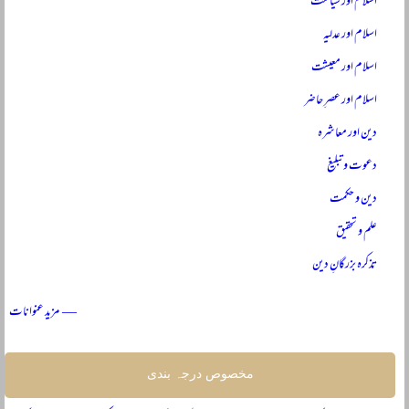
اسلام اور سیاست
اسلام اور عدلیہ
اسلام اور معیشت
اسلام اور عصرِ حاضر
دین اور معاشرہ
دعوت و تبلیغ
دین و حکمت
علم و تحقیق
تذکرہ بزرگانِ دین
— مزید عنوانات
مخصوص درجہ بندی