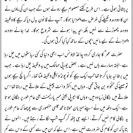
پریشانی ہوئی ہے۔ اس طرح کتنے معصوم بچے روئے ہوں گے جب ان کی ماؤں نے
ان کا دودھ وظیفے کی غرض سے چھڑایا ہوگا۔ آپ نے قانون بدل دیا کہ بچے کا وظیفہ
دودھ چھوڑنے سے نہیں بلکہ بچہ پیدا ہونے سے شروع ہوگا۔ خدا جانے دودھ
چھڑانے کے لیے مائیں بچوں کے ساتھ کیا کیا کرتی ہوں گی۔
حضرت عمر ؓ کا جاری کردہ چائلڈ الاؤنس اب ابھی دنیا کی کئی ریاستوں میں چل رہا
ہے، البتہ ہمارے ہاں نہیں ہے۔ بعض یورپی ممالک میں یہ وظیفہ چل رہا ہے۔ جب
میں برطانیہ جایا کرتا تھا تب ایک بچے کو نو پونڈ ویکلی وظیفہ ملتا تھا۔ اگر پانچ بچے ہوں
تو مہینے کی تنخواہ بن جاتی تھی۔ وہاں میں اکثر وائٹ چیپل کے علاقے میں رہتا تھا اس
علاقے میں بنگالی زیادہ ہیں، وہاں کا ایم پی یعنی ممبر پارلیمنٹ بھی عام طور پر بنگالی ہوتا
ہے، ایک دفعہ میں نے اپنے میزبان مولانا محمد عیسٰی منصوری سے پوچھا کہ عام طور پر
یہ بنگالی کام نہیں کرتے، ایسے ہی بیٹھ کر گپ شپ لگاتے رہتے ہیں۔ انہوں نے
بتایا کہ ان کو کام کی ضرورت نہیں ہے، اس لیے کہ ان میں سے کسی کے دس سے کم