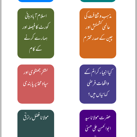
مذہب و ثقافت کی
اسلام آباد ہائی
عالمی کشمکش اور
کورٹ کا فیصلہ اور
چین کے صدر محترم
ہمارے کرنے
کے کام
کیا انبیاء کرامؑ کے
لشکرِ جھنگوی اور
واقعات فرضی
سپاہِ محمدؐ پر پابندی
کہانیاں ہیں؟
حضرت مولانا سید
مولانا فضل رازقؒ
ابوالحسن علی حسنی