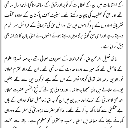
کے اجتماعات میں ان کے خطابات کو توجہ اور شوق کے ساتھ سنا گیا، زندہ دل ساتھی
تھے اور حق گو خطیب کی پہچان رکھتے تھے۔ سینیٹ آف پاکستان کے علاوہ مختلف
نشریاتی اداروں کے پروگراموں میں حق اور اہل حق کی ترجمانی کے فرائض سر انجام
دیتے رہے اور اسی حق گوئی پر گامزن رہتے ہوئے انہوں نے اپنی جان کا نذرانہ بھی
پیش کر دیا ہے۔
حافظ خلیل الرحمن ضیاء گوجرانوالہ کے معروف صحافی تھے، جامعہ نصرۃ العلوم
کے فاضل تھے بلکہ میرے دورہ حدیث کے ساتھی تھے۔ ان کے والد محترم مولانا
نور الدین رحمہ اللہ تعالیٰ گوجرانوالہ کے ان گنے چنے لوگوں میں سے تھے جنہیں
پورے علاقے میں ولی سمجھا جاتا تھا۔ اور وہ ولی ہی تھے کہ شیخ التفسیر حضرت مولانا
احمد علی لاہوریؒ کے تلامذہ اور مریدین میں ان کو یہ امتیاز حاصل تھا کہ وہ ان کے ہاں
بے تکلفی سے کھانا کھا لیا کرتے تھے۔ حالانکہ حضرت لاہوریؒ کی سفر کے دوران
کھانے پینے کے معاملہ میں احتیاط سب دوستوں کو معلوم ہے۔ ہاتھ سے محنت