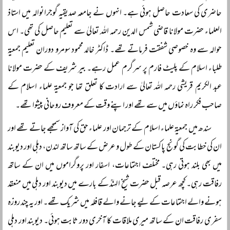
حاضری کی سعادت حاصل ہوئی ہے۔ انہوں نے جامعہ صدیقیہ گوجرانوالہ میں استاذ
العلماء حضرت مولانا قاضی شمس الدین رحمہ اللہ تعالیٰ سے تعلیم حاصل کی تھی۔ اس
حوالہ سے وہ خصوصی شفقت فرماتے تھے۔ ڈاکٹر خالد محمود سومرو دوران تعلیم جمعیۃ
طلباء اسلام کے پلیٹ فارم پر سرگرم عمل رہے۔ بیر شریف کے حضرت مولانا
عبد الکریم قریشی رحمہ اللہ تعالیٰ سے ارادت کا تعلق تھا جو جمعیۃ علماء اسلام کے
صاحب فکر راہ نماؤں میں سے تھے اور اپنے وقت کے معروف روحانی پیشوا تھے۔
سندھ میں جمعیۃ علماء اسلام کے ترجمان اور علماء حق کی آواز سمجھے جاتے تھے اور
ان کی خطابت کی گونج پاکستان کے طول و عرض کے ساتھ ساتھ لندن، دہلی اور دیوبند
میں بھی بلند ہوتی رہی۔ مختلف اجتماعات، اسفار اور پروگراموں میں ان کے ساتھ
رفاقت رہی۔ کچھ عرصہ قبل حضرت شیخ الہندؒ کے بارے میں دیوبند اور دہلی میں منعقد
ہونے والے اجتماعات کے لیے جانے والے قافلہ میں شریک تھے۔ اور یہ چند روزہ
سفری رفاقت ان کے ساتھ میری ملاقات کا آخری دور ثابت ہوئی۔ دیوبند اور دہلی