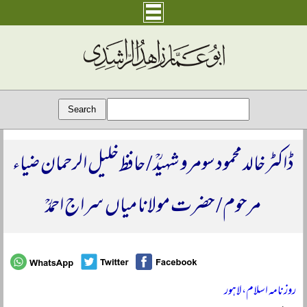
ڈاکٹر خالد محمود سومرو شہیدؒ / حافظ خلیل الرحمان ضیاء
مرحوم / حضرت مولانا میاں سراج احمدؒ
روزنامہ اسلام، لاہور