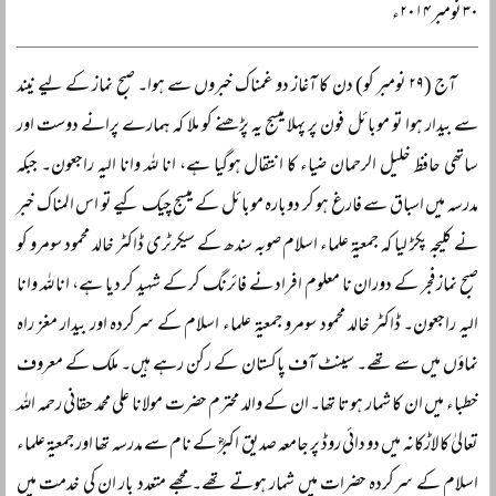
۳۰ نومبر ۲۰۱۴ء
آج (۲۹ نومبر کو) دن کا آغاز دو غمناک خبروں سے ہوا۔ صبح نماز کے لیے نیند
سے بیدار ہوا تو موبائل فون پر پہلا میسج یہ پڑھنے کو ملا کہ ہمارے پرانے دوست اور
ساتھی حافظ خلیل الرحمان ضیاء کا انتقال ہوگیا ہے، انا للہ وانا الیہ راجعون۔ جبکہ
مدرسہ میں اسباق سے فارغ ہو کر دوبارہ موبائل کے میسج چیک کیے تو اس المناک خبر
نے کلیجہ پکڑ لیا کہ جمعیۃ علماء اسلام صوبہ سندھ کے سیکرٹری ڈاکٹر خالد محمود سومرو کو
صبح نماز فجر کے دوران نا معلوم افراد نے فائرنگ کر کے شہید کر دیا ہے، انا للہ وانا
الیہ راجعون۔ ڈاکٹر خالد محمود سومرو جمعیۃ علماء اسلام کے سرکردہ اور بیدار مغز راہ
نماؤں میں سے تھے۔ سینٹ آف پاکستان کے رکن رہے ہیں۔ ملک کے معروف
خطباء میں ان کا شمار ہوتا تھا۔ ان کے والد محترم حضرت مولانا علی محمد حقانی رحمہ اللہ
تعالیٰ کا لاڑکانہ میں دو دائی روڈ پر جامعہ صدیق اکبرؓ کے نام سے مدرسہ تھا اور جمعیۃ علماء
اسلام کے سرکردہ حضرات میں شمار ہوتے تھے۔ مجھے متعدد بار ان کی خدمت میں