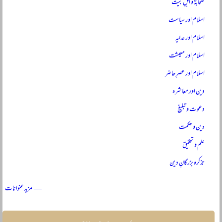
صحابہؓ و اہلِ بیتؓ
اسلام اور سیاست
اسلام اور عدلیہ
اسلام اور معیشت
اسلام اور عصرِ حاضر
دین اور معاشرہ
دعوت و تبلیغ
دین و حکمت
علم و تحقیق
تذکرہ بزرگانِ دین
— مزید عنوانات