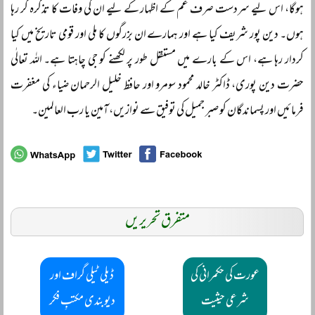
ہوگا، اس لیے سردست صرف غم کے اظہار کے لیے ان کی وفات کا تذکرہ کر رہا
ہوں۔ دین پور شریف کیا ہے اور ہمارے ان بزرگوں کا ملی اور قومی تاریخ میں کیا
کردار رہا ہے، اس کے بارے میں مستقل طور پر لکھنے کو جی چاہتا ہے۔ اللہ تعالٰی
حضرت دین پوری، ڈاکٹر خالد محمود سومرو اور حافظ خلیل الرحمان ضیاء کی مغفرت
فرمائیں اور پسماندگان کو صبر جمیل کی توفیق سے نوازیں، آمین یا رب العالمین۔
متفرق تحریریں
عورت کی حکمرانی کی
ڈیلی ٹیلی گراف اور
شرعی حیثیت
دیوبندی مکتبِ فکر