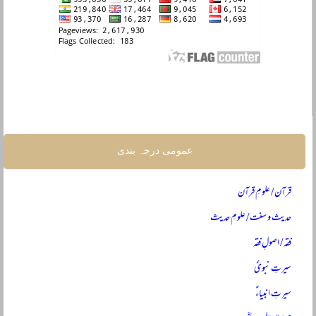
عمومی درجہ بندی
قرآن / علومِ قرآن
حدیث و سنت / علومِ حدیث
فقہ / اصولِ فقہ
سیرتِ نبویؐ
سیرتِ انبیاءؑ