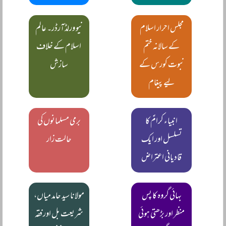
مجلس احرار اسلام
نیو ورلڈ آرڈر۔ عالم
کے سالانہ ختم
اسلام کے خلاف
نبوت کورس کے
سازش
لیے پیغام
انبیاء کرامؑ کا
برمی مسلمانوں کی
تسلسل اور ایک
حالت زار
قادیانی اعتراض
بہائی گروہ کا پس
مولانا سید حامد میاں،
منظر اور بڑھتی ہوئی
شریعت بل اور فقہ