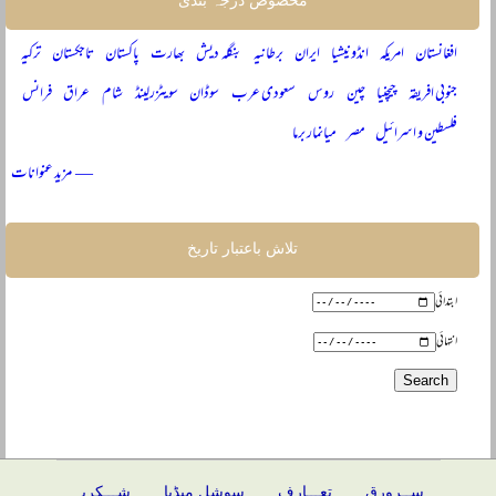
مخصوص درجہ بندی
افغانستان
امریکہ
انڈونیشیا
ایران
برطانیہ
بنگلہ دیش
بھارت
پاکستان
تاجکستان
ترکیہ
جنوبی افریقہ
چیچنیا
چین
روس
سعودی عرب
سوڈان
سویٹزرلینڈ
شام
عراق
فرانس
فلسطین و اسرائیل
مصر
میانمار برما
— مزید عنوانات
تلاش باعتبار تاریخ
ابتدائی
انتہائی
ســرورق
تعـــارف
سوشل میڈیا
شـــکریہ