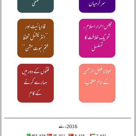
سرگرمیاں
حنفی
مجلس احرار اسلام ۔
قادیانیت اور
تحریک خلافت کا
’’انٹرنیشنل تحفظ
تسلسل
ختم نبوت مشن‘‘
مولانا فضل الرحمٰن
فتنوں کے دور میں
کے نام مکتوب
ہمارے کرنے
کے کام
2016ء سے