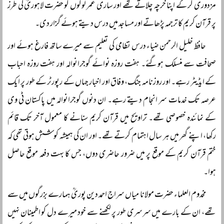
مزدوری کر کے اپنا خرچہ چلاتے تھے اور ساری عمر لوگوں کو حضرت لاہوریؒ کی طرز
پر قرآن کریم کا ترجمہ پڑھاتے اور مساجد میں درس دیتے ہوئے گزار دی۔
حافظ خلیل الرحمن ضیاء درس نظامی کی تعلیم سے میرے ساتھ فارغ ہوئے اور
صحافت سے منسلک ہوگئے۔ ہفت روزہ نوائے گوجرانوالہ اور ہفت روزہ احباب
کے ایڈیٹر رہے۔ اور روزنامہ جنگ، وفاق اور اخبار جہاں کے رپورٹر کے طور پر ایک
عرصہ تک خدمات سر انجام دیتے رہے۔ ان دنوں گوجرانوالہ میں پاکستان ٹی وی
کے نمائندہ خصوصی تھے۔ تراویح میں قرآن کریم سنانے کا معمول آخر تک قائم
رکھا، اپنے گھر میں ہر سال اہتمام کرتے تھے۔ اور ان کی ہمیشہ کوشش ہوتی تھی کہ
ختم قرآن کریم کے موقع پر میں ضرور حاضری دوں، جس کا بہت دفعہ موقع حاصل
ہوا۔
مخدوم العلماء حضرت مولانا میاں سراج احمد دین پوریؒ ہمارے بزرگوں میں سے
تھے، ان کے بارے میں سرسری طور پر لکھنے سے خود میرے دل کو اطمینان نہیں