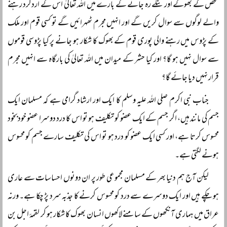
شخص کے بھوکے اور ننگے رہ جانے کے بارے میں اللہ تعالیٰ اس کے اردگرد رہنے
والے لوگوں سے سوال کریں گے اور انہیں مجرم ٹھہرائیں گے تو کسی قوم اور ملک
کے پڑوس میں رہنے والی پوری قوم کے بھوک کا شکار ہو جانے پر کیا پڑوسی قوموں
سے سوال نہیں ہو گا؟ اور کیا حشر کے میدان میں اللہ تعالیٰ کی بارگاہ سے انہیں مجرم
قرار نہیں دیا جائے گا؟
جناب نبی اکرم صلی اللہ علیہ وسلم کا ایک اور ارشاد گرامی ہے کہ مسلمان ایک
جسم کی مانند ہیں، اگر جسم کے ایک عضو کو تکلیف ہو تو اس کا درد دوسرا عضو خودبخود
محسوس کرتا ہے، اور کسی ایک عضو کو درد ہو تو اس کی تکلیف سارے جسم کو محسوس
ہونے لگتی ہے۔
لیکن آج ہم دنیا بھر کے مسلمان مجموعی طور پر ان دونوں احساسات سے عاری
ہو چکے ہیں اور ایک دوسرے سے درد کو محسوس کرنے کا جذبہ سرد پڑ چکا ہے۔ ورنہ
عراق میں ہماری آنکھوں کے سامنے لاکھوں انسان بھوک کا شکار ہو کر لقمۂ اجل بن