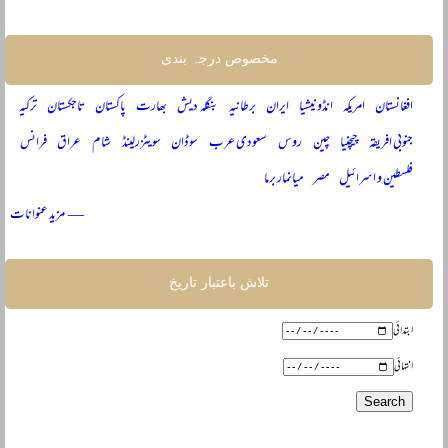
مخصوص درجہ بندی
افغانستان
امریکہ
انڈونیشیا
ایران
برطانیہ
بنگلہ دیش
بھارت
پاکستان
تاجکستان
ترکیہ
جنوبی افریقہ
چیچنیا
چین
روس
سعودی عرب
سوڈان
سویٹزرلینڈ
شام
عراق
فرانس
فلسطین و اسرائیل
مصر
میانمار برما
— مزید عنوانات
تلاش باعتبار تاریخ
ابتدائی
انتہائی