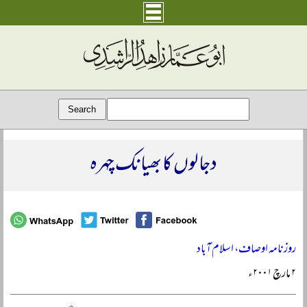
دجالوں کا بھیانک چہرہ
روزنامہ اوصاف، اسلام آباد
۲ مارچ ۲۰۰۱ء