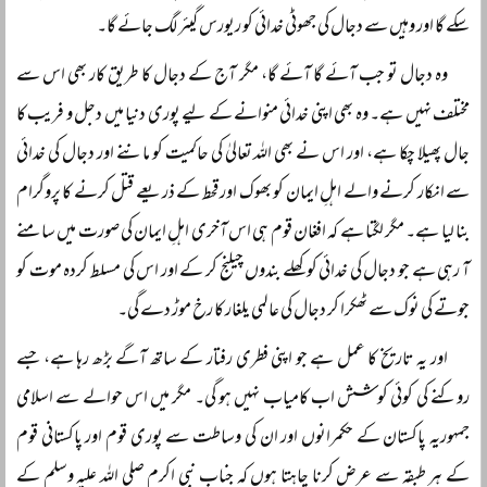
سکے گا اور وہیں سے دجال کی جھوٹی خدائی کو ریورس گیئر لگ جائے گا۔
وہ دجال تو جب آئے گا آئے گا، مگر آج کے دجال کا طریق کار بھی اس سے
مختلف نہیں ہے۔ وہ بھی اپنی خدائی منوانے کے لیے پوری دنیا میں دجل و فریب کا
جال پھیلا چکا ہے، اور اس نے بھی اللہ تعالیٰ کی حاکمیت کو ماننے اور دجال کی خدائی
سے انکار کرنے والے اہلِ ایمان کو بھوک اور قحط کے ذریعے قتل کرنے کا پروگرام
بنا لیا ہے۔ مگر لگتا ہے کہ افغان قوم ہی اس آخری اہلِ ایمان کی صورت میں سامنے
آ رہی ہے جو دجال کی خدائی کو کھلے بندوں چیلنج کر کے اور اس کی مسلط کردہ موت کو
جوتے کی نوک سے ٹھکرا کر دجال کی عالمی یلغار کا رخ موڑ دے گی۔
اور یہ تاریخ کا عمل ہے جو اپنی فطری رفتار کے ساتھ آگے بڑھ رہا ہے، جسے
روکنے کی کوئی کوشش اب کامیاب نہیں ہو گی۔ مگر میں اس حوالے سے اسلامی
جمہوریہ پاکستان کے حکمرانوں اور ان کی وساطت سے پوری قوم اور پاکستانی قوم
کے ہر طبقہ سے عرض کرنا چاہتا ہوں کہ جناب نبی اکرم صلی اللہ علیہ وسلم کے