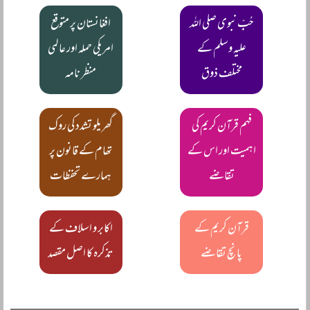
حُبِّ نبوی صلی اللہ
افغانستان پر متوقع
علیہ وسلم کے
امریکی حملہ اور عالمی
مختلف ذوق
منظر نامہ
فہم قرآن کریم کی
گھریلو تشدد کی روک
اہمیت اور اس کے
تھام کے قانون پر
تقاضے
ہمارے تحفظات
قرآن کریم کے
اکابر و اسلاف کے
پانچ تقاضے
تذکرہ کا اصل مقصد