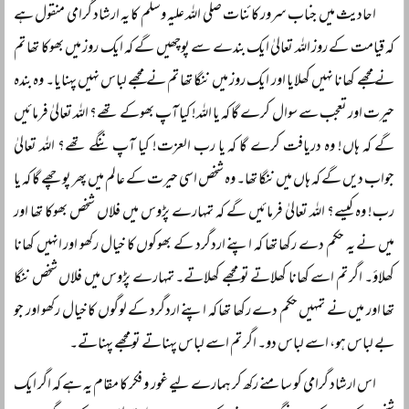
احادیث میں جناب سرور کائنات صلی اللہ علیہ وسلم کا یہ ارشاد گرامی منقول ہے
کہ قیامت کے روز اللہ تعالیٰ ایک بندے سے پوچھیں گے کہ ایک روز میں بھوکا تھا تم
نے مجھے کھانا نہیں کھلایا اور ایک روز میں ننگا تھا تم نے مجھے لباس نہیں پہنایا۔ وہ بندہ
حیرت اور تعجب سے سوال کرے گا کہ یا اللہ! کیا آپ بھوکے تھے؟ اللہ تعالیٰ فرمائیں
گے کہ ہاں! وہ دریافت کرے گا کہ یا رب العزت! کیا آپ ننگے تھے؟ اللہ تعالیٰ
جواب دیں گے کہ ہاں میں ننگا تھا۔ وہ شخص اسی حیرت کے عالم میں پھر پوچھے گا کہ یا
رب! وہ کیسے؟ اللہ تعالیٰ فرمائیں گے کہ تمہارے پڑوس میں فلاں شخص بھوکا تھا اور
میں نے یہ حکم دے رکھا تھا کہ اپنے اردگرد کے بھوکوں کا خیال رکھو اور انہیں کھانا
کھلاؤ۔ اگر تم اسے کھانا کھلاتے تو مجھے کھلاتے۔ تمہارے پڑوس میں فلاں شخص ننگا
تھا اور میں نے تمہیں حکم دے رکھا تھا کہ اپنے اردگرد کے لوگوں کا خیال رکھو اور جو
بے لباس ہو، اسے لباس دو۔ اگر تم اسے لباس پہناتے تو مجھے پہناتے۔
اس ارشاد گرامی کو سامنے رکھ کر ہمارے لیے غور و فکر کا مقام یہ ہے کہ اگر ایک