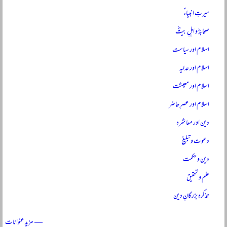
سیرتِ انبیاءؑ
صحابہؓ و اہلِ بیتؓ
اسلام اور سیاست
اسلام اور عدلیہ
اسلام اور معیشت
اسلام اور عصرِ حاضر
دین اور معاشرہ
دعوت و تبلیغ
دین و حکمت
علم و تحقیق
تذکرہ بزرگانِ دین
— مزید عنوانات