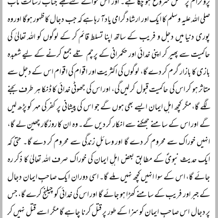
پروگرام پر عمل شروع ہو چکا ہے۔ اور اس حوالے سے مجھے جناب رسالت مآب
صلی اللہ علیہ وسلم کا ایک اور ارشاد گرامی یاد آ رہا ہے کہ جب دجال کا ظہور ہوگا اور وہ
پوری دنیا میں دجل و فریب کے ساتھ اپنا تسلط قائم کر کے لوگوں کو اللہ تعالیٰ کی
حاکمیت سے پھیر کر اپنی خدائی اور حکمرانی کے پرچم تلے جمع کرنے کے لیے شعبدہ
بازی کا بازار گرم کر دے گا، لوگوں کی اکثریت اور اقوام کی اقوام اس کے دجل سے
متاثر ہو کر اس کی حاکمیت قبول کر لیں گی، اور اس کی جھوٹی خدائی کا ڈنکا ہر طرف بجنے
لگے گا، مگر کچھ اہلِ ایمان ایسے بھی ہوں گے جو اس کی پیشانی پر کفر کی مہر کو پڑھ لیں
گے اور اس کے سامنے جھکنے سے انکار کر دیں گے۔ وہ ان کا روزگار چھین لے گا،
انہیں خوراک سے محروم کر دے گا اور وسائلِ زندگی سے محروم کر دے گا۔ حتیٰ کہ
ایک حدیث نبویؐ کے مطابق بعض اہلِ ایمان کی خوراک صرف اللہ تعالیٰ کا ذکر رہ
جائے گا، اس کے سوا انہیں کچھ نہیں ملے گا۔ اسی دوران ایک صاحبِ ایمان دجال
کے جبر اور فریب کے سامنے کھڑا ہو جائے گا اور اس کی خدائی کو چیلنج کرے گا، جس
پر دجال اس صاحبِ ایمان کو سزا کے طور پر قتل کرنا چاہے گا مگر اسے قتل نہیں کر