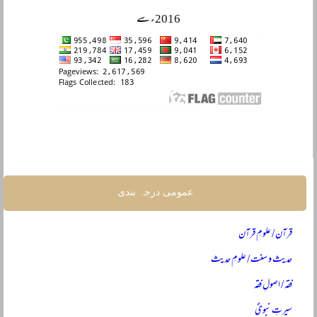
2016ء سے
عمومی درجہ بندی
قرآن / علومِ قرآن
حدیث و سنت / علومِ حدیث
فقہ / اصولِ فقہ
سیرتِ نبویؐ