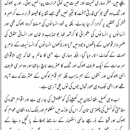
چکے ہیں، مگر ہماری حمیت اور غیرت میں کوئی حرارت پیدا نہیں ہوئی۔ اور یہ بھوک
اور ننگ وہ تھی جو کسی قدرتی آفت کا نتیجہ نہیں تھی جسے تقدیر کا فیصلہ قرار دے کر صبر و
شکر کی تلقین پر گزارا کر لیا جائے، بلکہ یہ خود انسانوں کی مسلط کردہ بھوک تھی اور
انسانوں پر انسانوں کی حکمرانی کا کرشمہ تھا جو تہذیب و تمدن اور انسانی حقوق کی
علمبردار قوموں کے ہاتھوں وجود میں آیا اور لاکھوں انسانوں کو انسانیت کے نام پر
موت کے گھاٹ اتار دیا گیا، جبکہ ہماری بے حسی کا عالم یہ تھا کہ بین الاقوامی
سرحدات کے ایک طرف بھوک اور ننگ کا عفریت ناچ رہا تھا اور دوسری طرف
انہی بھوکوں اور ننگوں کے ہم مذہب بلکہ ہم قوم لوگوں کے عشرت کدے آباد
تھے اور ابھی تک وہی صورتحال جوں کی توں چلی آ رہی ہے۔
اب وہی کھیل افغانستان میں کھیلنے کی کوشش کی جا رہی ہے اور اقوام متحدہ کی
سلامتی کونسل کی چھتری تان کر اس کی اوڑھ میں مظلوم اور جنگ زدہ افغان عوام کو
بھوک اور قحط کے ذریعے عالمی استعمار کے سامنے جھکانے یا کچل دینے کے