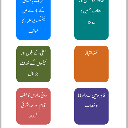
حدود آرڈیننس اور
تحریک پاکستان
الطاف حسین کا
کے بارے میں
بیان
نیشنلسٹ علماء کا
موقف
تمغۂ امتیاز
بجلی کے بلوں اور
ٹیکسوں کے خلاف
ہڑتال
قاہرہ میں صدر اوباما
دینی مدارس کا مقصد
کا خطاب
قیام اور معاشرتی
کردار