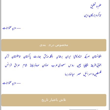
علم و تحقیق
تذکرہ بزرگانِ دین
— مزید عنوانات
مخصوص درجہ بندی
افغانستان
امریکہ
انڈونیشیا
ایران
برطانیہ
بنگلہ دیش
بھارت
پاکستان
تاجکستان
ترکیہ
جنوبی افریقہ
چیچنیا
چین
روس
سعودی عرب
سوڈان
سویٹزرلینڈ
شام
عراق
فرانس
فلسطین و اسرائیل
مصر
میانمار برما
— مزید عنوانات
تلاش باعتبار تاریخ