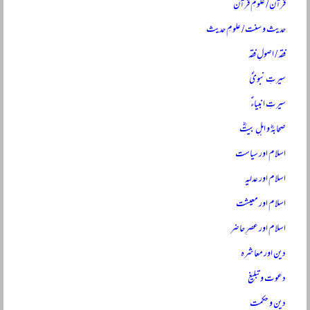
قرآن / علومِ قرآن
حدیث و سنت / علومِ حدیث
فقہ / اصولِ فقہ
سیرتِ نبویؐ
سیرتِ انبیاءؑ
صحابہؓ و اہلِ بیتؓ
اسلام اور سیاست
اسلام اور عدلیہ
اسلام اور معیشت
اسلام اور عصرِ حاضر
دین اور معاشرہ
دعوت و تبلیغ
دین و حکمت