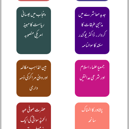
جدید معاشرے میں
پنجاب میں عیسائی
مذہبی طبقات کا
ریاست کا مبینہ
کردار ۔ ڈاکٹر یوگندر
امریکی منصوبہ
سکند کا سوالنامہ
جمعیۃ علماء اسلام
بین المذاہب مکالمہ
اور شرعی عدالتیں
اور دینی مراکز کی ذمہ
داری
پشاور کا المناک
حضرت صوفی عبد
سانحہ
الحمیدؒ سواتی کی ایک