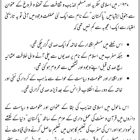
۱۹۴۷ء میں اسلامی نظریہ اور مسلم تہذیب و ثقافت کے تحفظ و فروغ کے عنوان
سے جنوبی ایشیا میں ”پاکستان“ کے نام سے ایک نئی مملکت وجود میں آئی تو یہ تاریخی
اعتبار سے ایک اعجوبہ سے کم نہیں تھی کہ
اس خطے میں مسلم اقتدار کے خاتمہ کو ایک صدی گزر چکی تھی،
جبکہ مغرب میں اسلام کے نام پر صدیوں سے چلی آنے والی خلافت عثمانیہ
ربع صدی قبل اپنے وجود اور تشخص سے محروم ہو گئی تھی،
اور اقتدار اور حکومت و ریاست کے حوالے سے مذہب کے کردار کی نفی اور
خاتمہ کے دور نے انقلابِ فرانس کے بعد ڈیڑھ صدی گزار لی تھی۔
اس ماحول میں اسلامی تہذیب کی بقا کے عنوان اور حکومت و ریاست کے
دائروں میں قرآن و سنت کی عمل داری کے عزم کے ساتھ ”پاکستان“ دنیا کے نقشے
پر نمودار ہوا اور اس کی مغرب کی تعلیم گاہوں میں تعلیم حاصل کرنے والی قیادت نے