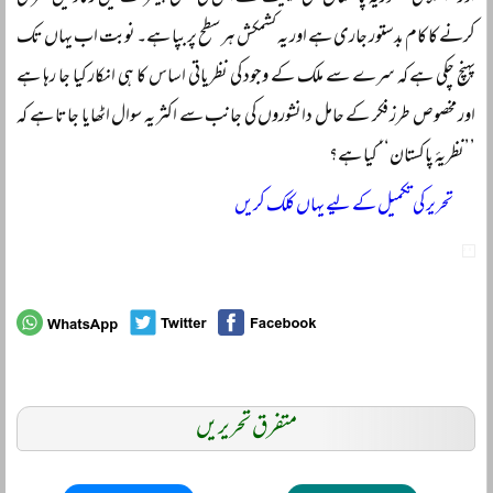
کرنے کا کام بدستور جاری ہے اور یہ کشمکش ہر سطح پر بپا ہے۔ نوبت اب یہاں تک
پہنچ چکی ہے کہ سرے سے ملک کے وجود کی نظریاتی اساس کا ہی انکار کیا جا رہا ہے
اور مخصوص طرز فکر کے حامل دانشوروں کی جانب سے اکثر یہ سوال اٹھایا جاتا ہے کہ
’’نظریۂ پاکستان‘‘ کیا ہے؟
تحریر کی تکمیل کے لیے یہاں کلک کریں
متفرق تحریریں