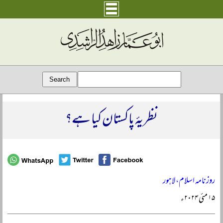
نظریۂ پاکستان کیا ہے؟
روزنامہ اسلام، لاہور
۱۵ مئی ۲۰۲۴ء