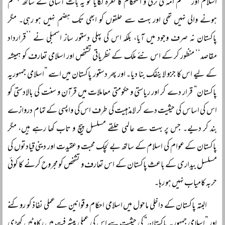
اسلام اور مسلم امہ کی ترقی و استحکام کا نعرہ لگایا تو یہ بات آسانی کے ساتھ ہضم
ہونے والی نہیں تھی اور بہت سے حلقوں کو ابھی تک ہضم نہیں ہو رہی۔ مگر
پاکستان نہ صرف وجود میں آیا، بلکہ اس کی پہلی دستور ساز اسمبلی نے ’’قرارداد
مقاصد‘‘ منظور کر کے اس نئے ملک کے نظریاتی تشخص اور اسلامی تعارف کو ہمیشہ
کے لیے اس کا جزو لاینفک بنا دیا۔ اور پھر دستور پاکستان میں اسے ”اسلامی جمہوریہ
پاکستان“ قرار دے کر اور ریاستی و حکومتی معاملات میں قرآن و سنت کی بالادستی کو
اس کی اساس کی حیثیت دے کر لامذہبیت کی طرف اس کی واپسی کے تمام دروازے
بند کر دیے۔ جس پر بہت سے عالمی حلقے مسلسل پیچ و تاب کھا رہے ہیں، مگر
پاکستان کے عوام کی اسلام کے ساتھ بے لچک محبت و عقیدت اور دینی قیادتوں کی
مسلسل بیداری کے باعث پاکستان کے اس تعارف و تشخص کو مجروح کرنے کا کوئی
حربہ کامیاب نہیں ہو رہا۔
البتہ پاکستان کے داخلی ماحول میں اسلامی احکام و قوانین کے عملی نفاذ کو روکنے
اور ”اسلامی جمہوریہ پاکستان“ کی حیثیت سے اس کی عملی پیشرفت میں رکاوٹیں کھڑی