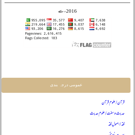
2016ء سے
عمومی درجہ بندی
قرآن / علومِ قرآن
حدیث و سنت / علومِ حدیث
فقہ / اصولِ فقہ