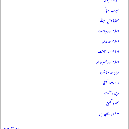
سیرتِ نبویؐ
سیرتِ انبیاءؑ
صحابہؓ و اہلِ بیتؓ
اسلام اور سیاست
اسلام اور عدلیہ
اسلام اور معیشت
اسلام اور عصرِ حاضر
دین اور معاشرہ
دعوت و تبلیغ
دین و حکمت
علم و تحقیق
تذکرہ بزرگانِ دین