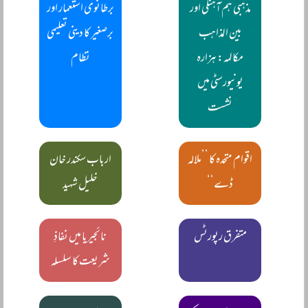
مذہبی ہم آہنگی اور
برطانوی استعمار اور
بین المذاہب
برصغیر کا دینی تعلیمی
مکالمہ: ہزارہ
نظام
یونیورسٹی میں
نشست
اقوام متحدہ کا ’’ملالہ
ارباب سکندر خان
ڈے‘‘
خلیل شہید
متفرق رپورٹس
نائجیریا میں نفاذِ
شریعت کا سلسلہ