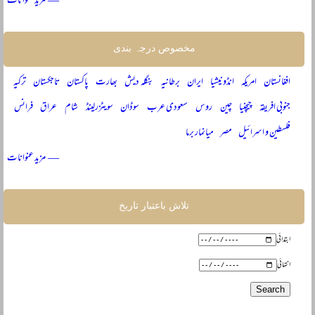
— مزید عنوانات
مخصوص درجہ بندی
افغانستان
امریکہ
انڈونیشیا
ایران
برطانیہ
بنگلہ دیش
بھارت
پاکستان
تاجکستان
ترکیہ
جنوبی افریقہ
چیچنیا
چین
روس
سعودی عرب
سوڈان
سویٹزرلینڈ
شام
عراق
فرانس
فلسطین و اسرائیل
مصر
میانمار برما
— مزید عنوانات
تلاش باعتبار تاریخ
ابتدائی
انتہائی