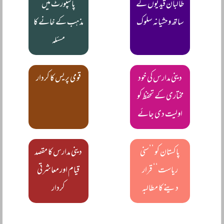
طالبان قیدیوں کے
پاسپورٹ میں
ساتھ وحشیانہ سلوک
مذہب کے خانے کا
مسئلہ
دینی مدارس کی خود
قومی پریس کا کردار
مختاری کے تحفظ کو
اولیت دی جائے
پاکستان کو ’’سنی
دینی مدارس کا مقصد
ریاست‘‘ قرار
قیام اور معاشرتی
دینے کا مطالبہ
کردار