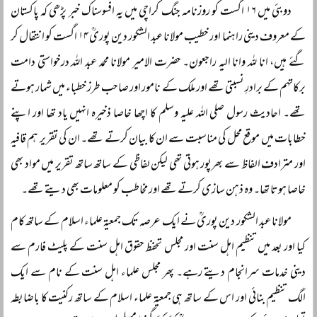
دوبئی میں ۱۶ اگست کو روزنامہ جنگ کراچی میں یہ افسوسناک خبر پڑھی کہ پاکستان
کے معروف دینی راہنما اور خطیب مولانا عبد الشکور دین پوریؒ ۱۴ اگست کو انتقال کر
گئے ہیں، انا للہ وانا الیہ راجعون۔ حضرت الامیر مولانا محمد عبد اللہ درخواستی دامت
برکاتہم کے برادرِ نسبتی تھے اور ملک کے نامور اور صاحب طرز خطباء میں شمار ہوتے
تھے۔ احادیث رسول صلی اللہ علیہ وسلم کا اچھا خاصا ذخیرہ انہیں یاد تھا اور اپنے
خطابات میں موقع محل کی مناسبت سے ان کا بیان کرتے تھے۔ ان کی تقریر ہم قافیہ
اور مترادف الفاظ سے بھرپور ہوتی تھی لیکن لفاظی کے ساتھ ساتھ تقریر میں مواد بھی
خاصا ہوتا تھا۔ وہ ذہن سازی کرتے تھے اور مخاطب کو معلومات بھی دیتے تھے۔
مولانا عبد الشکور دین پوریؒ نے ایک عرصہ تک جمعیۃ علماء اسلام کے ساتھ کام
کیا اور بعد میں تنظیم اہل سنت اور مجلس تحفظ حقوق اہل سنت کے پلیٹ فارم سے
دینی خدمات سرانجام دیتے رہے۔ پھر مجلس علماء اہل سنت کے نام سے ایک
الگ تنظیم بنائی اور اس کے ساتھ ہی جمعیۃ علماء اسلام کے ساتھ رکنیت کا باضابطہ