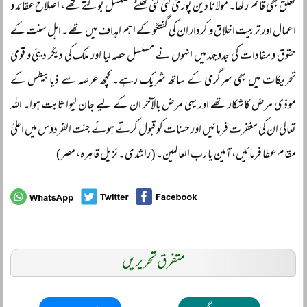
تعلق بھی قائم رکھا۔ مولانا دین پوریؒ کئی کئی گھنٹے مسلسل بولتے تھے، اصلاح عقائد و
اعمال اور تربیت اخلاق و کردار ان کی گفتگو کے اہم اہداف میں تھے۔ اہل سنت کے
حقوق و مفادات کی جدوجہد میں انہوں نے مسلسل حصہ لیا اور ملک کی دیگر دینی و قومی
تحریکات میں بھی سرگرمی کے ساتھ شریک رہے۔ کچھ عرصہ سے ذیابیطس کے
موذی مرض کا شکار تھے اور یہی مرض بالآخر ان کے لیے جان لیوا ثابت ہوا۔ اللہ
تعالیٰ ان کی مغفرت فرمائیں اور حسنات کو قبول کرتے ہوئے جنت الفردوس میں اعلیٰ
مقام عطا فرمائیں، آمین یا رب العالمین۔ (راشدی۔ نزیل قاہرہ، مصر)
متفرق تحریریں