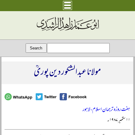
مولانا عبد الشکور دین پوریؒ
ہفت روزہ ترجمان اسلام، لاہور
۱۱ ستمبر ۱۹۸۷ء