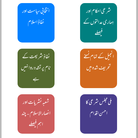
شرعی احکام اور
انتخابی سیاست اور
ہماری عدالتوں کے
نفاذِ اسلام
فیصلے
انجیل کے تمام نسخے
نفاذِ شریعت کے
تحریف شدہ ہیں
نام پر تشدد روا نہیں
ہے
ملی مجلس شرعی کا
شعبہ نشریات اور
احسن اقدام
انصار الاسلام ۔ چند
اہم فیصلے