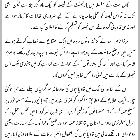
قادیانیت کے سلسلہ میں پارلیمنٹ کے فیصلہ کو ایک ماہ گزر چکا ہے لیکن ابھی
تک نہ تو اس فیصلہ کو عملی جامہ پہنانے کے لیے ضروری اقدامات کا آغاز ہوا ہے
اور نہ ہی قادیانی گروہ نے اس فیصلہ کو تسلیم کرنے کا اعلان کیا ہے۔
مرزا ناصر احمد نے گزشتہ دنوں ربوہ میں ایک اجتماع سے خطاب کرتے ہوئے
آئین میں واضح ممانعت کے باوجود اپنے دادا کی نبوت کا پرچار جاری رکھنے کا عزم
ظاہر کیا ہے اور ’’خدا کی بشارتوں‘‘ کے حوالے سے کہا ہے کہ میں جنوری تک اس
فیصلہ کے بارے میں کوئی ردعمل ظاہر نہیں کروں گا۔
اس کے ساتھ ہی ملک میں قادیانیوں کی جارحانہ سرگرمیاں پہلے سے تیز ہوگئی
ہیں۔ ایک اطلاع کے مطابق ۳ اکتوبر کو کنری سندھ میں قادیانیوں نے مسلمانوں پر
مسلح حملہ کر کے ۱۶ مسلمانوں کو زخمی کر دیا۔ اسی طرح سرگودھا میں مجلس عمل کے
جنرل سیکرٹری راؤ عبد المنان پر قاتلانہ حملہ ہوا اور ضلع گوجرانوالہ کے مقامات ماچھی
دولو والی اور تتلے عالی میں قادیانیوں کی اشتعال انگیز حرکات کے علاوہ وزیرآباد میں