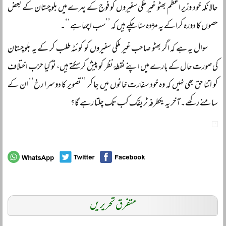
حالانکہ خود وزیر اعظم بھٹو غیر ملکی سفیروں کو فوج کے پہرے میں بلوچستان کے بعض
حصوں کا دورہ کرا کے یہ مژدہ سنا چکے ہیں کہ ’’سب اچھا ہے‘‘۔
سوال یہ ہے کہ اگر بھٹو صاحب غیر ملکی سفیروں کو کوئٹہ طلب کر کے یہ بلوچستان
کی صورت حال کے بارے میں اپنے نقطۂ نظر کو پیش کر سکتے ہیں، تو کیا حزب اختلاف
کو اتنا حق بھی نہیں کہ وہ خود سفارت خانوں میں جا کر ’’تصویر کا دوسرا رخ‘‘ ان کے
سامنے رکھے۔ آخر یہ یکطرفہ ٹریفک کب تک چلتا رہے گا؟
متفرق تحریریں