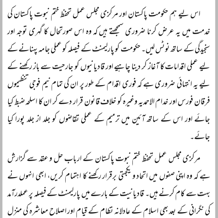
اس لیے ہم حکومت پاکستان اور مرکزی مجلس عمل تحفظ ختم نبوت پاکستان کی
خدمت میں یہ عرض کرنا ضروری سمجھتے ہیں کہ وہ اس صورتحال کا گہری توجہ اور
سنجیدگی کے ساتھ نوٹس لیں۔ حکومت کو پارلیمنٹ کے فیصلہ کو عملی جامہ پہنانے کے
لیے عملی اقدامات کا آغاز کر دینا چاہیے اور قادیانیوں کو جارحیت سے باز رکھنے کے
لیے یہ انتہائی ضروری ہے کہ فوری اقدام کے طور پر ان کی تمام نیم فوجی تنظیموں
فرقان فورس اور خدام الاحمدیہ وغیرہ کو خلاف قانون قرار دے کر ان کا اسلحہ ضبط کیا
جائے اور اس کے ساتھ آئین میں ترمیم کے عملی تقاضوں کو جلد از جلد پورا کیا
جائے۔
مرکزی مجلس عمل تحفظ ختم نبوت پاکستان کے ارباب حل و عقد سے گزارش
ہے کہ وہ اپنی صفوں میں اتحاد و یکجہتی برقرار رکھنے کا اہتمام کریں، ابھی انہوں نے
بہت سے کام کرنے ہیں۔ قادیانیت کے بارے میں پارلیمنٹ کے فیصلہ پر عملدرآمد
کی نگرانی کے بعد بھی اسلام کے عادلانہ نظام کے قیام اور اصلاح معاشرہ کی منزل