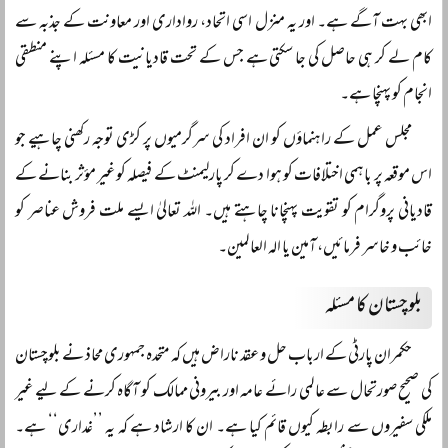
ابھی بہت آگے ہے۔ اور یہ منزل اسی اتحاد، رواداری اور معاونت کے جذبہ سے
کام لے کر ہی حاصل کی جا سکتی ہے جس کے تحت قادیانیت کا مسئلہ اپنے منطقی
انجام کو پہنچا ہے۔
مجلس عمل کے راہنماؤں کو ان افراد کی سرگرمیوں پر کڑی توجہ رکھنی چاہیے جو
اس موقعہ پر باہمی اختلافات کو ہوا دے کر پارلیمنٹ کے فیصلہ کو غیر مؤثر بنانے کے
قادیانی پروگرام کو تقویت پہنچانا چاہتے ہیں۔ اللہ تعالیٰ ایسے ملت فروش عناصر کو
خائب و خاسر فرمائیں، آمین یا الہ العالمین۔
بلوچستان کا مسئلہ
حکمران پارٹی کے ارباب حل و عقد ناراض ہیں کہ متحدہ جمہوری محاذ نے بلوچستان
کی صحیح صورتحال سے عالمی رائے عامہ اور بیرونی ممالک کو آگاہ کرنے کے لیے غیر
ملکی سفیروں سے رابطہ کیوں قائم کیا ہے۔ ان کا ارشاد ہے کہ یہ ’’غداری‘‘ ہے۔