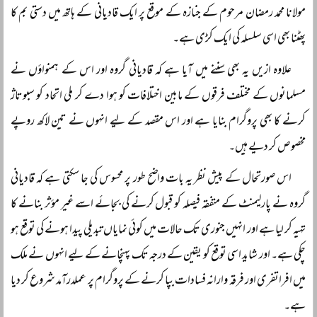
مولانا محمد رمضان مرحوم کے جنازہ کے موقع پر ایک قادیانی کے ہاتھ میں دستی بم کا
پھٹنا بھی اسی سلسلہ کی ایک کڑی ہے۔
علاوہ ازیں یہ بھی سننے میں آیا ہے کہ قادیانی گروہ اور اس کے ہمنواؤں نے
مسلمانوں کے مختلف فرقوں کے مابین اختلافات کو ہوا دے کر ملی اتحاد کو سبوتاژ
کرنے کا بھی پروگرام بنایا ہے اور اس مقصد کے لیے انہوں نے تین لاکھ روپے
مخصوص کر دیے ہیں۔
اس صورتحال کے پیش نظر یہ بات واضح طور پر محسوس کی جا سکتی ہے کہ قادیانی
گروہ نے پارلیمنٹ کے متفقہ فیصلہ کو قبول کرنے کی بجائے اسے غیر مؤثر بنانے کا
تہیہ کر لیا ہے اور انہیں جنوری تک حالات میں کوئی نمایاں تبدیلی پیدا ہونے کی توقع ہو
چکی ہے۔ اور شاید اسی توقع کو یقین کے درجہ تک پہنچانے کے لیے انہوں نے ملک
میں افراتفری اور فرقہ وارانہ فسادات بپا کرنے کے پروگرام پر عملدرآمد شروع کر دیا
ہے۔