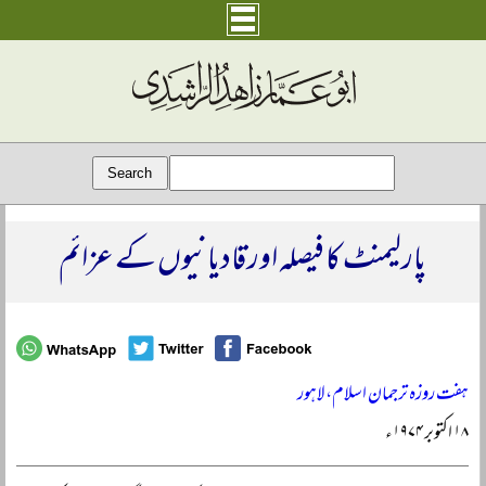
پارلیمنٹ کا فیصلہ اور قادیانیوں کے عزائم
ہفت روزہ ترجمان اسلام، لاہور
۱۸ اکتوبر ۱۹۷۴ء