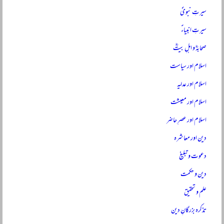
سیرتِ نبویؐ
سیرتِ انبیاءؑ
صحابہؓ و اہلِ بیتؓ
اسلام اور سیاست
اسلام اور عدلیہ
اسلام اور معیشت
اسلام اور عصرِ حاضر
دین اور معاشرہ
دعوت و تبلیغ
دین و حکمت
علم و تحقیق
تذکرہ بزرگانِ دین