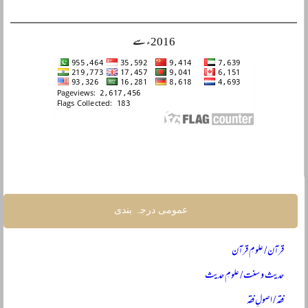
2016ء سے
عمومی درجہ بندی
قرآن / علومِ قرآن
حدیث و سنت / علومِ حدیث
فقہ / اصولِ فقہ