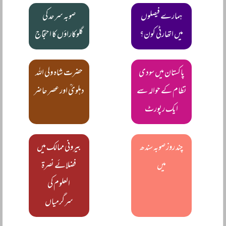
ہمارے فیصلوں
صوبہ سرحد کی
میں اتھارٹی کون؟
گلوکاراؤں کا احتجاج
پاکستان میں سودی
حضرت شاہ ولی اللہ
نظام کے حوالہ سے
دہلویؒ اور عصر حاضر
ایک رپورٹ
چند روز صوبہ سندھ
بیرونی ممالک میں
میں
فضلائے نصرۃ
العلوم کی
سرگرمیاں