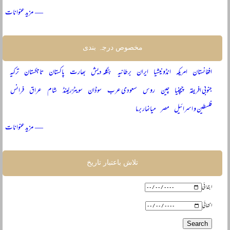
— مزید عنوانات
مخصوص درجہ بندی
افغانستان
امریکہ
انڈونیشیا
ایران
برطانیہ
بنگلہ دیش
بھارت
پاکستان
تاجکستان
ترکیہ
جنوبی افریقہ
چیچنیا
چین
روس
سعودی عرب
سوڈان
سویٹزرلینڈ
شام
عراق
فرانس
فلسطین و اسرائیل
مصر
میانمار برما
— مزید عنوانات
تلاش باعتبار تاریخ
ابتدائی
انتہائی