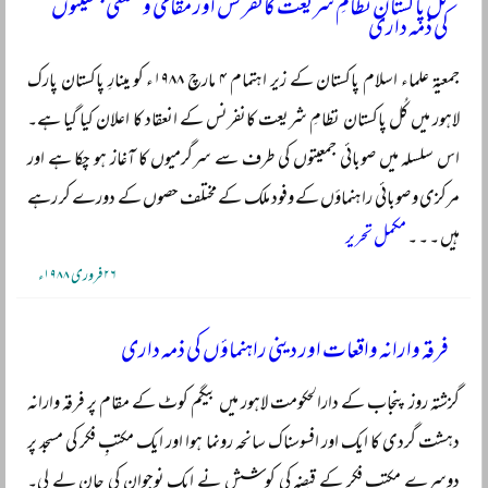
کُل پاکستان نظامِ شریعت کانفرنس اور مقامی و ضلعی جمعیتوں
کی ذمہ داری
جمعیۃ علماء اسلام پاکستان کے زیر اہتمام ۴ مارچ ۱۹۸۸ء کو مینارِ پاکستان پارک
لاہور میں کُل پاکستان نظامِ شریعت کانفرنس کے انعقاد کا اعلان کیا گیا ہے۔
اس سلسلہ میں صوبائی جمعیتوں کی طرف سے سرگرمیوں کا آغاز ہو چکا ہے اور
مرکزی و صوبائی راہنماؤں کے وفود ملک کے مختلف حصوں کے دورے کر رہے
ہیں ۔ ۔ ۔
مکمل تحریر
۲۶ فروری ۱۹۸۸ء
فرقہ وارانہ واقعات اور دینی راہنماؤں کی ذمہ داری
گزشتہ روز پنجاب کے دارالحکومت لاہور میں بیگم کوٹ کے مقام پر فرقہ وارانہ
دہشت گردی کا ایک اور افسوسناک سانحہ رونما ہوا اور ایک مکتبِ فکر کی مسجد پر
دوسرے مکتبِ فکر کے قبضہ کی کوشش نے ایک نوجوان کی جان لے لی۔