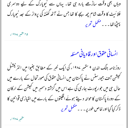
وہاں بھی وقت ساڑھے بارہ ہی تھا۔ یہاں سے نیویارک کے لیے دوسری
فلائیٹ کا وقت شام چھ بجے کا تھا جس نے آٹھ گھنٹہ کی پرواز کے بعد نیویارک
پہنچنا تھا ۔ ۔ ۔
مکمل تحریر
۲۵ ستمبر ۱۹۸۷ء
انسانی حقوق اور قادیانی مسئلہ
روزنامہ جنگ لندن ۹ ستمبر ۱۹۸۷ء کی ایک خبر کے مطابق جنیوا میں انٹرنیشنل
کمیشن آف جیورسٹس نے پاکستان میں انسانی حقوق کی صورتحال کے بارے میں
حال ہی میں جو رپورٹ جاری کی ہے اس میں گزشتہ دسمبر میں کمیشن کے ارکان
کے دورۂ پاکستان کا حوالہ دیتے ہوئے اقلیتوں کے بارے میں امتیازی قوانین کا
ذکر کیا گیا اور خاص طور پر ۔ ۔ ۔
مکمل تحریر
ستمبر ۱۹۸۷ء