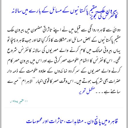
بیرون ملک مقیم پاکستانیوں کے مسائل کے بارے میں سالانہ
کانفرنس کی تجویز
دوبئی سے قاہرہ روانگی سے قبل میں نے اپنے تاثراتی مضمون میں بیرونِ ملک
مقیم پاکستانیوں کے بعض مسائل اور مشکلات کا ذکر کیا تھا اور جب قاہرہ پہنچا تو
یہاں بیرونی ممالک میں کام کرنے والے مصریوں کی سالانہ کانفرنس شروع
تھی۔ اس کانفرنس کا اہتمام حکومتِ مصر کرتی ہے اور اس میں بیرونِ مصر کام
کرنے والے مصریوں کے سرکردہ نمائندوں کے علاوہ حکومت کے ذمہ دار
حضرات بھی شریک ہوتے ہیں۔ اس وقت مصر کا قومی اخبار ’’الاہرام‘‘ میرے
سامنے ہے ۔ ۔ ۔
مکمل تحریر
۱۱ ستمبر ۱۹۸۷ء
قاہرہ میں پانچ دن ۔ مشاہدات، تاثرات اور محسوسات