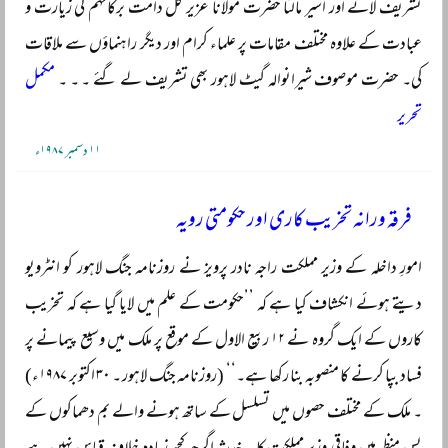
تشریف لائے اور اسیر مالٹا حضرت مولانا عزیر گل دامت برکاتہم کی زیارت و
عبادت کے علاوہ مختلف مقامات پر علماء کرام اور دیگر راہنماؤں سے ملاقات
کی۔ حضرت موصوف شیرانوالہ گیٹ لاہور بھی تشریف لے گئے ۔ ۔ ۔
مکمل
تحریر
۱۱ دسمبر ۱۹۸۷ء
فرقہ ورانہ تخریب کاری اور حکومتی رویہ
امورِ داخلہ کے وزیر مملکت راجہ نادر پرویز نے روزنامہ جنگ لاہور کو انٹرویو
دیتے ہوئے انکشاف کیا ہے کہ ’’حکومت کے علم میں لایا گیا ہے کہ تخریب
کاروں کے ایک گروہ نے ۱۲ ربیع الاول کے موقع پر ملک میں وسیع پیمانے پر
فساد بپا کرنے کا منصوبہ بنا رکھا ہے۔‘‘ (روزنامہ جنگ لاہور ۔ ۳۰ اکتوبر ۱۹۸۷ء)
۔ ملک کے مختلف حصوں میں تسلسل کے ساتھ ہونے والے بم دھماکوں کے