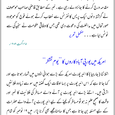
مقدمہ درج کرنے کا جائزہ لے رہی ہے۔ خبر کے مطابق قاضی صاحب موصوف
نے گزشتہ دنوں ایک پریس کانفرنس سے خطاب کرتے ہوئے فوج کو موجودہ
صورتحال میں مداخلت کی دعوت دی تھی جس کا وفاقی حکومت نے سنجیدگی سے
نوٹس لیا ہے ۔ ۔ ۔
مکمل تحریر
۲۵ اگست ۱۹۸۹ء
امریکہ میں یورپی آبادکاروں کا’’یوم تشکر‘‘
اٹلانٹا (جارجیا) کا ائیرپورٹ امریکہ کے بڑے ہوائی اڈوں میں شمار ہوتا ہے اور
کہا جاتا ہے کہ اس ائیرپورٹ پر بسا اوقات ایک گھنٹہ میں سو سے زیادہ فلائٹیں
اترتی ہیں۔ اتنے بڑے ائیر پورٹ پر آنے والے مسافر کی فلائیٹ کا نمبر اور
وقت کا صحیح علم نہ ہو تو مسافر کو لینے کے لیے ائیر پورٹ پر آنے والے حضرات
کے لیے مسئلہ بن جاتا ہے جس کا سامنا مجھے بھی کرنا پڑا۔ میں ۱۹ نومبر کو شام