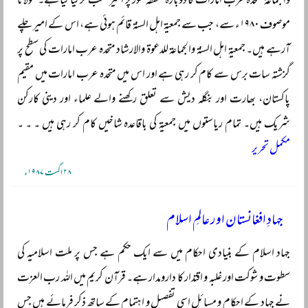
والجماعۃ متحدہ عرب امارات کا دوبارہ متفقہ طور پر امیر منتخب کر لیا گیا ہے۔ مولانا
موصوف ۱۹۸۰ء سے، جب سے جمعیۃ اہل السنۃ قائم ہوئی ہے، اس کے امیر چلے
آرہے ہیں۔ جمعیۃ اہل السنۃ والجماعۃ للدعوۃ والارشاد متحدہ عرب امارات کی سطح پر
گزشتہ سات برس سے کام کر رہی ہے اور اس میں متحدہ عرب امارات میں مقیم
پاکستان، بھارت اور بنگلہ دیش سے تعلق رکھنے والے علماء اور دینی کارکن
شریک ہیں۔ تمام ریاستوں میں جمعیۃ کی باقاعدہ شاخیں کام کر رہی ہیں ۔ ۔ ۔
مکمل تحریر
۲۸ اگست ۱۹۸۷ء
جہادِ افغانستان اور عالمِ اسلام
جہاد اسلام کے بنیادی احکام میں سے ایک حکم ہے جس پر ملت اسلامیہ کی
سطوت و شوکت اور غلبہ و اقتدار کا دارومدار ہے۔ قرآن کریم میں اللہ رب العزت
نے جہاد کے احکام و مسائل اسی تفصیل و اہتمام کے ساتھ ذکر فرمائے ہیں جس