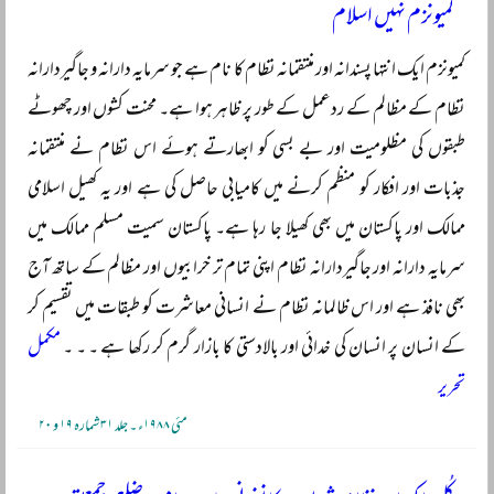
کمیونزم نہیں اسلام
کمیونزم ایک انتہا پسندانہ اور منتقمانہ نظام کا نام ہے جو سرمایہ دارانہ و جاگیردارانہ
نظام کے مظالم کے ردعمل کے طور پر ظاہر ہوا ہے۔ محنت کشوں اور چھوٹے
طبقوں کی مظلومیت اور بے بسی کو ابھارتے ہوئے اس نظام نے منتقمانہ
جذبات اور افکار کو منظم کرنے میں کامیابی حاصل کی ہے اور یہ کھیل اسلامی
ممالک اور پاکستان میں بھی کھیلا جا رہا ہے۔ پاکستان سمیت مسلم ممالک میں
سرمایہ دارانہ اور جاگیردارانہ نظام اپنی تمام تر خرابیوں اور مظالم کے ساتھ آج
بھی نافذ ہے اور اس ظالمانہ نظام نے انسانی معاشرت کو طبقات میں تقسیم کر
کے انسان پر انسان کی خدائی اور بالادستی کا بازار گرم کر رکھا ہے ۔ ۔ ۔
مکمل
تحریر
مئی ۱۹۸۸ء ۔ جلد ۳۱ شمارہ ۱۹ و ۲۰