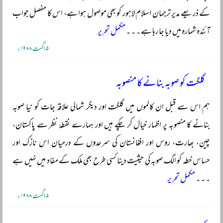
کے ذریعے مدیر ترجمان اسلام لاہور کو بھی موصول ہوا ہے، اس کا مفصل جواب
آئندہ شمارہ میں دیا جا رہا ہے ۔ ۔ ۔
مکمل تحریر
۵ اگست ۱۹۸۸ء
گلگت کو صوبہ بنانے کا منصوبہ
ہم اس سے قبل ان کالموں میں گلگت اور دیگر شمالی علاقہ جات کو نیا صوبہ
بنانے کا منصوبہ پر اظہار خیال کر چکے ہیں اور ہمارے نقطۂ نظر سے پاکستان،
چین، بھارت، روس اور افغانستان کی سرحدوں کے درمیان اس نازک اور
حساس خطہ کو الگ صوبہ کی حیثیت دینا کسی طرح بھی ملک کے مفاد میں نہیں ہے
۔ ۔ ۔
مکمل تحریر
۵ اگست ۱۹۸۸ء