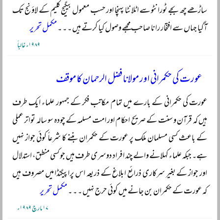
ساڑھے چھ بجے ٹورانٹو سے اٹلانٹا پہنچا اور حسب معمول بیگیج کلیم کے لاؤنج تک
آگیا جہاں سے افتخار رانا صاحب مجھے وصول کیا کرتے ہیں ۔ ۔ ۔
مکمل تحریر
۱۹۸۹ء غالباً
عورت کی حکمرانی اور مولانا فضل الرحمان کا موقف
عورت کی حکمرانی کے بارے میں تمام مکاتب فکر کے جمہور علماء ایک طرف
ہیں کہ قرآن و سنت کے صریح احکام اور امت مسلمہ کے چودہ سو سالہ تواتر عملی
کے باعث کسی مسلمان ملک پر عورت کے حکمران بننے کا شرعاً کوئی جواز نہیں
ہے۔ جبکہ علماء کہلانے والے چند افراد دوسری طرف ہیں جو کسی منطق، استدلال
اور جواز کے بغیر سرکاری ذرائع ابلاغ کے ذریعہ اس پراپیگنڈا میں مصروف ہیں
کہ عورت کے حکمران بن جانے میں کوئی حرج نہیں ۔ ۔ ۔
مکمل تحریر
۱۷ مارچ ۱۹۸۹ء