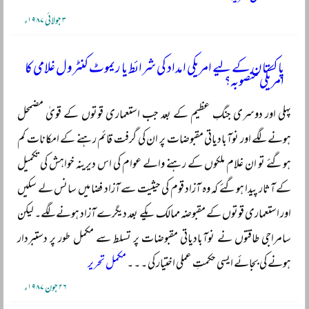
۳ جولائی ۱۹۸۷ء
پاکستان کے لیے امریکی امداد کی شرائط یا ریموٹ کنٹرول غلامی کا
امریکی منصوبہ؟
پہلی اور دوسری جنگِ عظیم کے بعد جب استعماری قوتوں کے قویٰ مضمحل
ہونے لگے اور نوآبادیاتی مقبوضات پر ان کی گرفت قائم رہنے کے امکانات کم
ہوگئے تو ان غلام ملکوں کے رہنے والے عوام کی اس دیرینہ خواہش کی تکمیل
کے آثار پیدا ہوگئے کہ وہ آزاد قوم کی حیثیت سے آزاد فضا میں سانس لے سکیں
اور استعماری قوتوں کے مقبوضہ ممالک یکے بعد دیگرے آزاد ہونے لگے۔ لیکن
سامراجی طاقتوں نے نوآبادیاتی مقبوضات پر تسلط سے مکمل طور پر دستبردار
ہونے کی بجائے ایسی حکمتِ عملی اختیار کی ۔ ۔ ۔
مکمل تحریر
۲۶ جون ۱۹۸۷ء