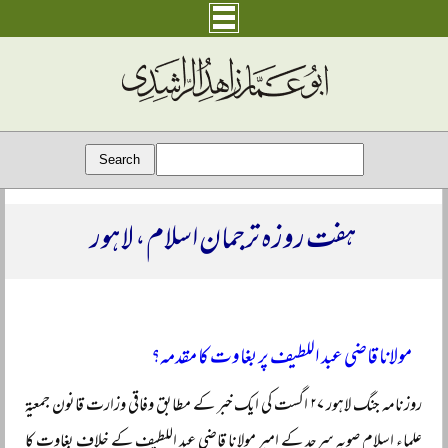
ہفت روزہ ترجمان اسلام، لاہور
مولانا قاضی عبد اللطیف پر بغاوت کا مقدمہ؟
روزنامہ جنگ لاہور ۲۷ اگست کی ایک خبر کے مطابق وفاقی وزارت قانون جمعیۃ
علماء اسلام صوبہ سرحد کے امیر مولانا قاضی عبد اللطیف کے خلاف بغاوت کا