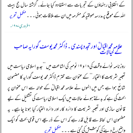
کے انقلابی رہنماؤں کے تجربات سے استفادہ کیا جائے۔ گزشتہ سال حج بیت
اللہ کے موقع پر مدرسہ صولتیہ مکہ مکرمہ میں ان سے ملاقات ہوئی ۔ ۔ ۔
مکمل تحریر
۶ فروری ۱۹۸۷ء
علامہ محمد اقبالؒ اور تجدد پسندی ۔ ڈاکٹر محمد یوسف گورایہ صاحب
کے خیالات
روزنامہ نوائے وقت کی ۱۸ و ۱۹ نومبر کی اشاعت میں ’’جدید اسلامی ریاست میں
تعبیرِ شریعت کا اختیار‘‘ کے عنوان سے محترم ڈاکٹر محمد یوسف گورایہ کا مضمون
شائع ہوا ہے جس میں انہوں نے علامہ محمد اقبالؒ کے حوالہ سے اس عنوان پر
بحث کی ہے کہ بدلتے ہوئے حالات میں ایک اسلامی ریاست کی تشکیل کے لیے
قانون سازی اور تعبیر شریعت کا دائرہ کار اور دائرہ اختیار کیا ہونا چاہیے۔ یہ
مضمون اس لحاظ سے قابلِ قدر ہے کہ اس کے ذریعے اس قومی بحث کو ایک
واضح رخ دینے کی کوشش کی گئی ہے ۔ ۔ ۔
مکمل تحریر