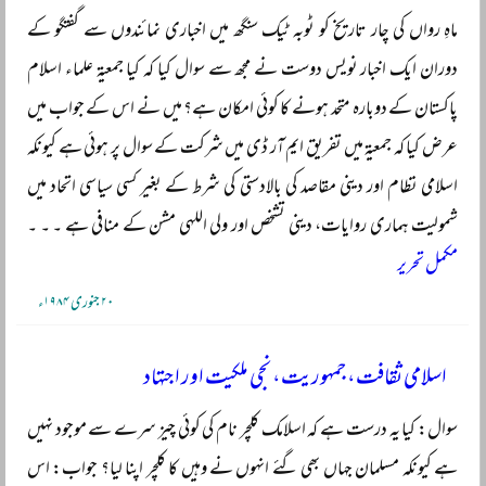
ماہِ رواں کی چار تاریخ کو ٹوبہ ٹیک سنگھ میں اخباری نمائندوں سے گفتگو کے
دوران ایک اخبار نویس دوست نے مجھ سے سوال کیا کہ کیا جمعیۃ علماء اسلام
پاکستان کے دوبارہ متحد ہونے کا کوئی امکان ہے؟ میں نے اس کے جواب میں
عرض کیا کہ جمعیۃ میں تفریق ایم آر ڈی میں شرکت کے سوال پر ہوئی ہے کیونکہ
اسلامی نظام اور دینی مقاصد کی بالادستی کی شرط کے بغیر کسی سیاسی اتحاد میں
شمولیت ہماری روایات، دینی تشخص اور ولی اللہی مشن کے منافی ہے ۔ ۔ ۔
مکمل تحریر
۲۰ جنوری ۱۹۸۴ء
اسلامی ثقافت، جمہوریت، نجی ملکیت اور اجتہاد
سوال: کیا یہ درست ہے کہ اسلامک کلچر نام کی کوئی چیز سرے سے موجود نہیں
ہے کیونکہ مسلمان جہاں بھی گئے انہوں نے وہیں کا کلچر اپنا لیا؟ جواب: اس