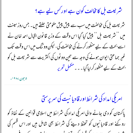
شریعت بل کا مخالف کون ہے اور کس لیے ہے؟
شریعت بل کی مخالفت میں سب سے پیش پیش حکومتی حلقے ہیں۔ جس روز سینٹ
میں ’’شریعت بل‘‘ پیش کیا گیا اس وقت کے وزیر قانون اقبال احمد خان نے
اسے بحث کے لیے منظور کرنے کی مخالفت کی، لیکن ووٹنگ میں اس وقت تک
غیر جماعتی ایوان ہونے کی وجہ سے تین ووٹوں کی اکثریت سے شریعت بل کو
بحث کے لیے منظور کر لیا گیا ۔ ۔ ۔
مکمل تحریر
۵ جون ۱۹۸۷ء
امریکی امداد کی شرائط اور قادیانیت کی سرپرستی
پاکستان کو دی جانے والی امریکی امداد کی شرائط میں اسلامی قوانین کے نفاذ کو
روکنے اور قادیانیوں کو تحفظ دینے کی شرائط بھی شامل ہیں اور اس قسم کی