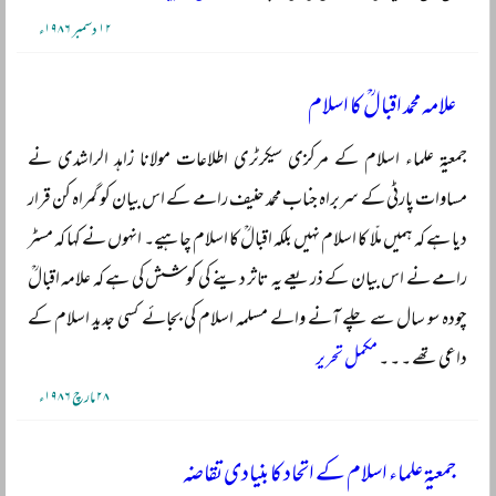
۱۲ دسمبر ۱۹۸۶ء
علامہ محمد اقبالؒ کا اسلام
جمعیۃ علماء اسلام کے مرکزی سیکرٹری اطلاعات مولانا زاہد الراشدی نے
مساوات پارٹی کے سربراہ جناب محمد حنیف رامے کے اس بیان کو گمراہ کن قرار
دیا ہے کہ ہمیں ملّا کا اسلام نہیں بلکہ اقبالؒ کا اسلام چاہیے۔ انہوں نے کہا کہ مسٹر
رامے نے اس بیان کے ذریعے یہ تاثر دینے کی کوشش کی ہے کہ علامہ اقبالؒ
چودہ سو سال سے چلے آنے والے مسلمہ اسلام کی بجائے کسی جدید اسلام کے
داعی تھے ۔ ۔ ۔
مکمل تحریر
۲۸ مارچ ۱۹۸۶ء
جمعیۃ علماء اسلام کے اتحاد کا بنیادی تقاضہ