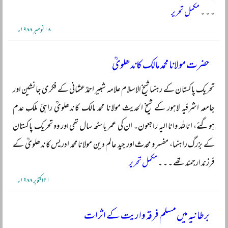
۔ ۔ ۔
مکمل تحریر
۱۸ نومبر ۱۹۸۸ء
حضرت مولانا محمد مالک کاندھلویؒ
تحریک پاکستان کے رہنما شیخ الاسلام علامہ شبیر احمدؒ عثمانی کے فکری جانشین اور
جامعہ اشرفیہ لاہور کے شیخ الحدیث مولانا محمد مالک کاندھلویؒ راہیٔ ملکِ عدم
ہوگئے، انا للہ وانا الیہ راجعون۔ ان کی عمر باسٹھ سال تھی اور وہ تحریک پاکستان
کے بزرگ راہنما، مفسر و محدث اور جید عالم دین مولانا محمد ادریس کاندھلویؒ کے
فرزند ارجمند تھے ۔ ۔ ۔
مکمل تحریر
۲۱ اکتوبر ۱۹۸۸ء
برطانیہ میں مسلم فرقہ واریت کے اثرات