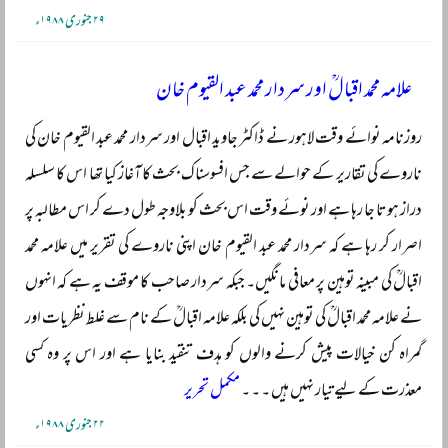
۲۹ جنوری ۱۹۸۸ء
علامہ محمد اقبالؒ اور سردار محمد عبد القیوم خان
روزنامہ نوائے وقت لاہور نے ڈاکٹر جاوید اقبال اور سردار محمد عبد القیوم خان کی
ناروے کی تقاریر کے حوالے سے جس افسوسناک بحث کا آغاز کیا تھا اس کا سلسلہ
دراز ہوتا جا رہا ہے اور نوئے وقت اس بحث کو بلاوجہ طول دے کر اس مطالبہ پر
اصرار کر رہا ہے کہ سردار محمد عبد القیوم خان اپنی ناروے کی تقریر میں علامہ محمد
اقبالؒ کی مبینہ توہین پر معافی مانگیں۔ جبکہ سردار صاحب کا موقف یہ ہے کہ انہوں
نے علامہ محمد اقبالؒ کی توہین نہیں کی بلکہ علامہ اقبالؒ کے نام سے غلط نظریات اور
گمراہ کن خیالات پیش کرنے والوں کو ہدف تنقید بنایا ہے اور اس پر وہ کسی
معذرت کے لیے تیار نہیں ہیں ۔ ۔ ۔
مکمل تحریر
۲۲ جنوری ۱۹۸۸ء