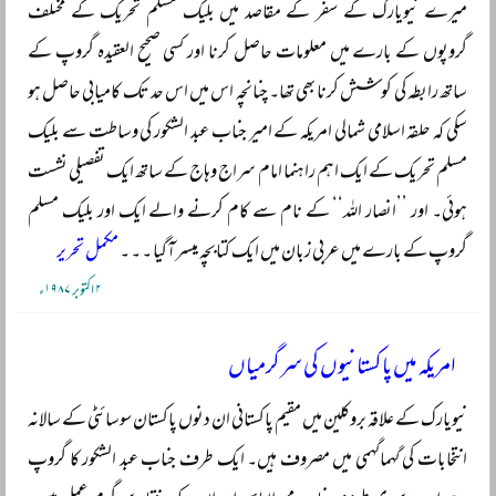
میرے نیویارک کے سفر کے مقاصد میں بلیک مسلم تحریک کے مختلف
گروپوں کے بارے میں معلومات حاصل کرنا اور کسی صحیح العقیدہ گروپ کے
ساتھ رابطہ کی کوشش کرنا بھی تھا۔ چنانچہ اس میں اس حد تک کامیابی حاصل ہو
سکی کہ حلقہ اسلامی شمالی امریکہ کے امیر جناب عبد الشکور کی وساطت سے بلیک
مسلم تحریک کے ایک اہم راہنما امام سراج وہاج کے ساتھ ایک تفصیلی نشست
ہوئی۔ اور ’’انصار اللہ‘‘ کے نام سے کام کرنے والے ایک اور بلیک مسلم
گروپ کے بارے میں عربی زبان میں ایک کتابچہ میسر آگیا ۔ ۔ ۔
مکمل تحریر
۲ اکتوبر ۱۹۸۷ء
امریکہ میں پاکستانیوں کی سرگرمیاں
نیویارک کے علاقہ بروکلین میں مقیم پاکستانی ان دنوں پاکستان سوسائٹی کے سالانہ
انتخابات کی گہماگہمی میں مصروف ہیں۔ ایک طرف جناب عبد الشکور کا گروپ