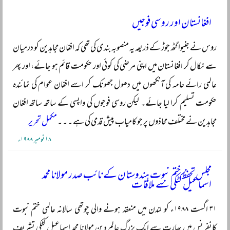
افغانستان اور روسی فوجیں
روس نے جنیوا گٹھ جوڑ کے ذریعہ یہ منصوبہ بندی کی تھی کہ افغان مجاہدین کو درمیان
سے نکال کر افغانستان میں اپنی مرضی کی کوئی اور حکومت قائم ہو جائے، اور پھر
عالمی رائے عامہ کی آنکھوں میں دھول جھونک کر اسے افغان عوام کی نمائندہ
حکومت تسلیم کرا لیا جائے۔ لیکن روسی فوجوں کی واپسی کے ساتھ ساتھ افغان
مجاہدین نے مختلف محاذوں پر جو کامیاب پیش قدمی کی ہے ۔ ۔ ۔
مکمل تحریر
۱۸ نومبر ۱۹۸۸ء
مجلس تحفظ ختم نبوت ہندوستان کے نائب صدر مولانا محمد
اسماعیل کٹکی سے ملاقات
۳۱ اگست ۱۹۸۸ء کو لندن میں منعقد ہونے والی چوتھی سالانہ عالمی ختم نبوت
کانفرنس میں بھارت سے ایک بزرگ عالم دین مولانا محمد اسماعیل کٹکی تشریف