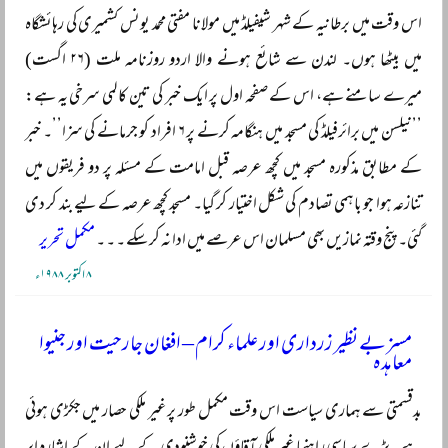
اس وقت میں برطانیہ کے شہر شیفیلڈ میں مولانا مفتی محمد یونس کشمیری کی رہائشگاہ
میں بیٹھا ہوں۔ لندن سے شائع ہونے والا اردو روزنامہ ملت (۲۶ اگست)
میرے سامنے ہے، اس کے صفحہ اول پر ایک خبر کی تین کالمی سرخی یہ ہے:
’’نیلسن میں برائرفیلڈ کی مسجد میں ہنگامہ کرنے پر ۶ افراد کو جرمانے کی سزا’’۔ خبر
کے مطابق مذکورہ مسجد میں کچھ عرصہ قبل امامت کے مسئلہ پر دو فریقوں میں
تنازعہ ہوا جو باہمی تصادم کی شکل اختیار کر گیا۔ مسجد کچھ عرصہ کے لیے بند کر دی
گئی۔ پنج وقتہ نمازیں بھی مسلمان اس عرصے میں ادا نہ کر سکے ۔ ۔ ۔
مکمل تحریر
۸ اکتوبر ۱۹۸۸ء
مسز بے نظیر زرداری اور علماء کرام ‒ افغان جارحیت اور جنیوا
معاہدہ
بدقسمتی سے ہماری سیاست اس وقت مکمل طور پر غیر ملکی حصار میں جکڑی ہوئی