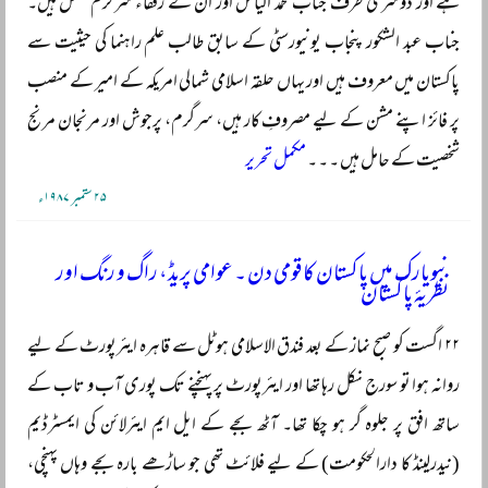
ہے اور دوسری طرف جناب محمد الیاس اور ان کے رفقاء سرگرم عمل ہیں۔
جناب عبد الشکور پنجاب یونیورسٹی کے سابق طالب علم راہنما کی حیثیت سے
پاکستان میں معروف ہیں اور یہاں حلقہ اسلامی شمالی امریکہ کے امیر کے منصب
پر فائز اپنے مشن کے لیے مصروفِ کار ہیں، سرگرم، پرجوش اور مرنجان مرنج
شخصیت کے حامل ہیں ۔ ۔ ۔
مکمل تحریر
۲۵ ستمبر ۱۹۸۷ء
نیویارک میں پاکستان کا قومی دن ۔ عوامی پریڈ، راگ و رنگ اور
نظریۂ پاکستان
۲۲ اگست کو صبح نماز کے بعد فندق الاسلامی ہوٹل سے قاہرہ ایئرپورٹ کے لیے
روانہ ہوا تو سورج نکل رہا تھا اور ایئرپورٹ پر پہنچنے تک پوری آب و تاب کے
ساتھ افق پر جلوہ گر ہو چکا تھا۔ آٹھ بجے کے ایل ایم ایئرلائن کی ایمسٹرڈیم
(نیدرلینڈ کا دارالحکومت) کے لیے فلائٹ تھی جو ساڑھے بارہ بجے وہاں پہنچی،