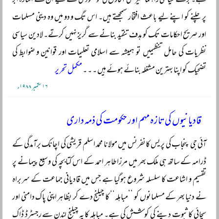
ہے۔ بڑے سیاسی راہنما غیر ملکی آقاؤں کی خوشنودی کے لیے ان کے اشارہ ابر
پر چلنے کو اپنے لیے باعث افتخار سمجھتے ہیں۔ اس تگ و دو میں وہ دینی مسلمات
اور صریح احکامات تک کو ہدف تنقید بنانے سے گریز نہیں کرتے۔ لادین سیاسی
نظریات کی حامل تنظیمیں تو ہمیشہ سے اسلامی تعلیمات اور قوانین و ضوابط کی
تضحیک کو اپنا بہترین مشغلہ بنائے ہوئے ہیں ۔ ۔ ۔
مکمل تحریر
۱۶ ستمبر ۱۹۸۸ء
قادیانیوں کی تازہ مہم اور حکومت کی ذمہ داری
آئی جی پنجاب کی پریس کانفرنس میں مولانا محمد اسلم قریشی کی اچانک برآمدگی کے
ڈرامہ کے ساتھ ہی ملک بھر میں مرزا طاہر احمد کے اس کتابچہ کی وسیع پیمانے پر
تقسیم و اشاعت کا سلسلہ شروع ہوگیا ہے جس میں قادیانی جماعت کے سربراہ
نے دنیا بھر کے مسلمانوں کو ’’مباہلہ‘‘ کا چیلنج دے کر بظاہر اپنی پاک دامنی اور
سچائی کا ثبوت دینے کی کوشش کی ہے۔ مباہلہ کا یہ چیلنج لندن سے رجسٹرڈ ڈاک