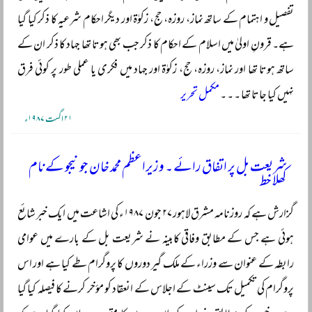
تفصیل و اہتمام کے ساتھ نماز، روزہ، حج، زکوٰۃ اور دیگر احکام شرعیہ کا ذکر کیا گیا
ہے۔ قرونِ اولیٰ میں اسلام کے احکام کا ذکر جب بھی ہوتا تھا جہاد کا ذکر ان کے
ساتھ ہوتا تھا اور نماز، روزہ، حج، زکوٰۃ اور جہاد میں فکری یا عملی طور پر کوئی فرق
نہیں کیا جاتا تھا ۔ ۔ ۔
مکمل تحریر
۲۱ اگست ۱۹۸۷ء
شریعت بل پر اتفاق رائے ۔ وزیراعظم محمد خان جونیجو کے نام
کھلا خط
گزارش ہے کہ روزنامہ مشرق لاہور ۲۷ جون ۱۹۸۷ء کی اشاعت میں ایک خبر شائع
ہوئی ہے جس کے مطابق وفاقی کابینہ نے شریعت بل کے بارے میں عوامی
رابطہ کے عنوان سے وزراء کے ملک گیر دوروں کا پروگرام طے کیا ہے اور اس
پروگرام کی تکمیل تک سینٹ کے اجلاس کے انعقاد کو مؤخر کرنے کا فیصلہ کیا گیا