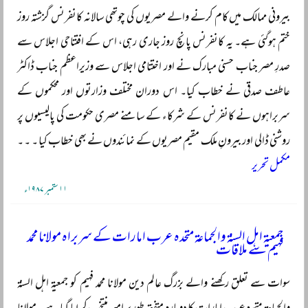
بیرونی ممالک میں کام کرنے والے مصریوں کی چوتھی سالانہ کانفرنس گزشتہ روز
ختم ہوگئی ہے۔ یہ کانفرنس پانچ روز جاری رہی، اس کے افتتاحی اجلاس سے
صدرِ مصر جناب حسنی مبارک نے اور اختتامی اجلاس سے وزیراعظم جناب ڈاکٹر
عاطف صدقی نے خطاب کیا۔ اس دوران مختلف وزارتوں اور محکموں کے
سربراہوں نے کانفرنس کے شرکاء کے سامنے مصری حکومت کی پالیسیوں پر
روشنی ڈالی اور بیرونِ ملک مقیم مصریوں کے نمائندوں نے بھی خطاب کیا ۔ ۔ ۔
مکمل تحریر
۱۱ ستمبر ۱۹۸۷ء
جمعیۃ اہل السنۃ والجماعۃ متحدہ عرب امارات کے سربراہ مولانا محمد
فہیم سے ملاقات
سوات سے تعلق رکھنے والے بزرگ عالم دین مولانا محمد فہیم کو جمعیۃ اہل السنۃ