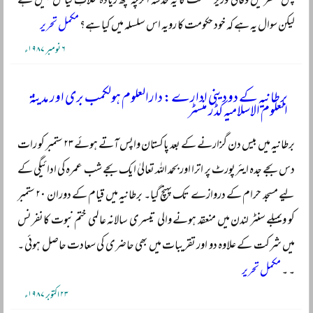
پس منظر میں وفاقی وزیر مملکت کا یہ خدشہ اگرچہ کچھ زیادہ خلافِ قیاس نہیں ہے
لیکن سوال یہ ہے کہ خود حکومت کا رویہ اس سلسلہ میں کیا ہے؟
مکمل تحریر
۶ نومبر ۱۹۸۷ء
برطانیہ کے دو دینی ادارے: دارالعلوم ہولکمب بری اور مدینۃ
العلوم الاسلامیہ کڈر منسٹر
برطانیہ میں بیس دن گزارنے کے بعد پاکستان واپس آتے ہوئے ۲۳ ستمبر کو رات
دس بجے جدہ ایئرپورٹ پر اترا اور بحمد اللہ تعالیٰ ایک بجے شب عمرہ کی ادائیگی کے
لیے مسجد حرام کے دروازے تک پہنچ گیا۔ برطانیہ میں قیام کے دوران ۲۰ ستمبر
کو ویمبلے سنٹر لندن میں منعقد ہونے والی تیسری سالانہ عالمی ختم نبوت کانفرنس
میں شرکت کے علاوہ دو اور تقریبات میں بھی حاضری کی سعادت حاصل ہوئی ۔
۔ ۔
مکمل تحریر
۲۳ اکتوبر ۱۹۸۷ء