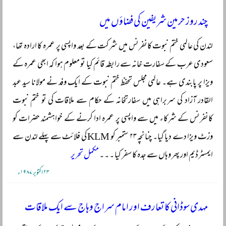
چند روز حرمین شریفین کی فضاؤں میں
لندن کی عالمی ختم نبوت کانفرنس میں شرکت کے بعد واپسی پر عمرہ کا ارادہ تھا،
سعودی عرب کے سفارت خانہ سے رابطہ قائم کیا تو معلوم ہوا کہ ابھی عمرہ کے
ویزا پر پابندی ہے۔ عالمی مجلس تحفظ ختم نبوت کے ایک وفد نے مولانا سید عبد
القادر آزاد کی سربراہی میں سفارتخانہ کے حکام سے ملاقات کی تو ختم نبوت
کانفرنس کے شرکاء میں سے واپسی پر عمرہ ادا کرنے کے خواہشمند حضرات کو
وزٹ ویزا دے دیا گیا۔ چنانچہ ۲۳ ستمبر کو KLM کی فلائٹ سے پہلے لندن سے
ایمسٹرڈیم اور پھر وہاں سے جدہ کا سفر کیا ۔ ۔ ۔
مکمل تحریر
۲۳ اکتوبر ۱۹۸۷ء
مہدی سوڈانی کا تعارف اور امام سراج وہاج سے ایک ملاقات