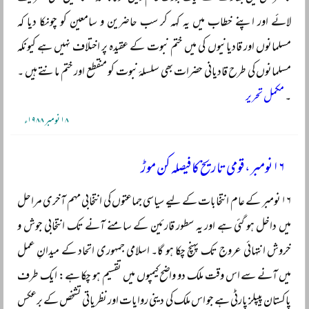
لائے اور اپنے خطاب میں یہ کہہ کر سب حاضرین و سامعین کو چونکا دیا کہ
مسلمانوں اور قادیانیوں کی میں ختم نبوت کے عقیدہ پر اختلاف نہیں ہے کیونکہ
مسلمانوں کی طرح قادیانی حضرات بھی سلسلۂ نبوت کو منقطع اور ختم مانتے ہیں ۔
۔
مکمل تحریر
۱۸ نومبر ۱۹۸۸ء
۱۶ نومبر، قومی تاریخ کا فیصلہ کن موڑ
۱۶ نومبر کے عام انتخابات کے لیے سیاسی جماعتوں کی انتخابی مہم آخری مراحل
میں داخل ہو گئی ہے اور یہ سطور قارئین کے سامنے آنے تک انتخابی جوش و
خروش انتہائی عروج تک پہنچ چکا ہو گا۔ اسلامی جمہوری اتحاد کے میدانِ عمل
میں آنے سے اس وقت ملک دو واضح کیمپوں میں تقسیم ہو چکا ہے: ایک طرف
پاکستان پیپلز پارٹی ہے جو اس ملک کی دینی روایات اور نظریاتی تشخص کے برعکس