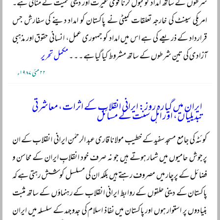
شرطوں کے ساتھ امداد کو قبول کرنا قومی غیرت اور دینی حمیت کے منافی ہے۔
امریکی سینٹ کی خارجہ تعلقات کمیٹی نے پاکستان کو امداد دینے کی سفارش جس
قرارداد کے ذریعے کی ہے اس میں امداد کو جمہوری عمل، انسانی حقوق اور مذہبی
آزادی کی تین شرطوں کے ساتھ مشروط کیا گیا ہے ۔ ۔ ۔
مکمل تحریر
۲۲ مئی ۱۹۸۷ء
ایران میں گیارہ روز: ایرانی انقلاب کے اثرات، معاشرتی
تبدیلیاں، اور اہل سنت کے مسائل
کوئٹہ کی جامع مسجد سفید کے خطیب مولانا قاری عبد الرحمٰن ایرانی انقلاب کے ان
پرجوش حامیوں میں شمار ہوتے ہیں جو نہ صرف خود انقلابِ ایران کے محاسن و
فضائل کے پرچار میں مصروف رہتے ہیں بلکہ ان کی مسلسل کوشش رہتی ہے کہ
پاکستان کے دینی حلقوں کے روابط ایرانی انقلاب کے رہنماؤں کے ساتھ مثبت
بنیادوں پر استوار ہوں اور پاکستان میں نفاذ اسلام کی جدوجہد کے سلسلہ میں ایران