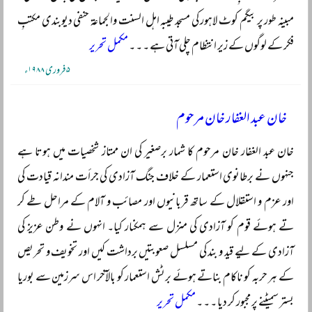
مبینہ طور پر بیگم کوٹ لاہور کی مسجد طیبہ اہل السنت والجماعۃ حنفی دیوبندی مکتبِ
فکر کے لوگوں کے زیر انتظام چلی آتی ہے ۔ ۔ ۔
مکمل تحریر
۵ فروری ۱۹۸۸ء
خان عبد الغفار خان مرحوم
خان عبد الغفار خان مرحوم کا شمار برصغیر کی ان ممتاز شخصیات میں ہوتا ہے
جنہوں نے برطانوی استعمار کے خلاف جنگ آزادی کی جرأت مندانہ قیادت کی
اور عزم و استقلال کے ساتھ قربانیوں اور مصائب و آلام کے مراحل طے کر
تے ہوئے قوم کو آزادی کی منزل سے ہمکنار کیا۔ انہوں نے وطن عزیز کی
آزادی کے لیے قید و بند کی مسلسل صعوبتیں برداشت کیں اور تخویف و تحریص
کے ہر حربہ کو ناکام بناتے ہوئے برٹش استعمار کو بالآخر اس سرزمین سے بوریا
بستر سمیٹنے پر مجبور کر دیا ۔ ۔ ۔
مکمل تحریر