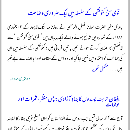
قومی سنی کنونشن کے سلسلہ میں ایک ضروری وضاحت
یادش بخیر حضرت مولانا فضل الرحمٰن نے روزنامہ جنگ لاہور کے ۱۳ جنوری
۱۹۸۸ء کے شمارہ میں شائع ہونے والے ایک بیان میں ’’قومی سنی کنونشن‘‘ سے
لاتعلقی کا اعلان کرتے ہوئے تین باتیں فرمائی ہیں: کنونشن کے سلسلہ میں ان
کی جماعت کو اعتماد میں نہیں لیا گیا اور وہ اس کے مقاصد اور اہداف سے بے خبر
ہیں ۔ ۔ ۔
مکمل تحریر
۲۲ جنوری ۱۹۸۸ء
افغان حریت پسندوں کا جہادِ آزادی: پس منظر، ثمرات اور
توقعات
آج سے آٹھ سال قبل جب روس نے افغانستان کو اپنی مسلح فوجی یلغار کا نشانہ
بنایا تو روس کی عظیم فوجی قوت، افغانستان میں کمیونسٹ لابی کے مؤثر اور