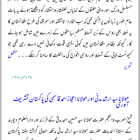
مسلسل ورک، اور دینی حلقوں کے نمایاں خلفشار و انتشار کو دیکھتے ہوئے یہ بات
عام طور پر زبانوں پر آگئی تھی کہ اب بخارا، تاشقند اور سمرقند کی طرح افغانستان کا
یہ خطہ بھی روس کے زیر تسلط مسلم ریاستوں کے زمرے میں شامل ہو جائے
گا۔ کیونکہ بظاہر افغانستان میں کوئی ایسی قوت دکھائی نہیں دے رہی تھی جو
کمیونسٹ لابی کے تسلط اور روسی افواج کی مداخلت کا سامنا کر سکے ۔ ۔ ۔
مکمل
تحریر
۲۵ دسمبر ۱۹۸۷ء
مولانا سید ارشد مدنی اور مولانا اعجاز احمد قاسمی کی پاکستان تشریف
آوری
شیخ العرب والعجم حضرت مولانا سید حسین احمد مدنیؒ کے فرزند اور دارالعلوم دیوبند
کے استاذ الحدیث حضرت مولانا سید ارشد مدنی مدظلہ العالی گزشتہ ہفتہ پاکستان