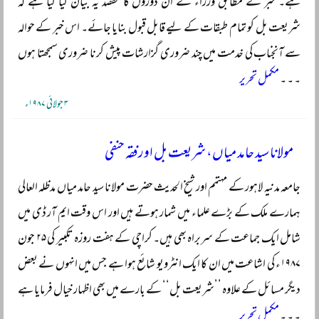
ہے۔ خبر کے مطابق وزراء کے ان دوروں کا مقصد یہ بیان کیا گیا ہے کہ
شریعت بل کو تمام طبقات کے لیے قابل قبول بنایا جائے۔ اس خبر کے حوالہ
سے آنجناب کی خدمت میں چند ضروری گزارشات پیش کرنا ضروری سمجھتا ہوں
۔ ۔ ۔
مکمل تحریر
۳ جولائی ۱۹۸۷ء
مولانا سید حامد میاں، شریعت بل اور فقہ حنفی
جامعہ مدنیہ لاہور کے مہتمم اور شیخ الحدیث حضرت مولانا سید حامد میاں مدظلہ العالی
ہمارے ملک کے بڑے علماء میں شمار ہوتے ہیں اور اس وقت ایم آر ڈی میں
شامل ایک جماعت کے سربراہ بھی ہیں۔ کراچی کے ہفت روزہ تکبیر کی ۲۵ جون
۱۹۸۷ء کی اشاعت میں ان کا ایک انٹرویو شائع ہوا ہے جس میں انہوں نے بعض
دیگر مسائل کے علاوہ ’’شریعت بل‘‘ کے بارے میں بھی اظہار خیال فرمایا ہے
۔ ۔ ۔
مکمل تحریر