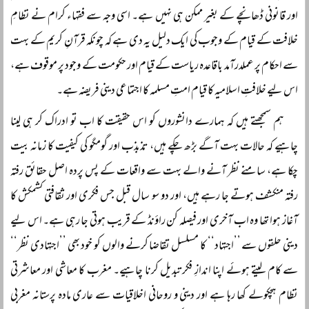
اور قانونی ڈھانچے کے بغیر ممکن ہی نہیں ہے۔ اسی وجہ سے فقہاء کرام نے نظامِ
خلافت کے قیام کے وجوب کی ایک دلیل یہ دی ہے کہ چونکہ قرآنِ کریم کے بہت
سے احکام پر عملدرآمد باقاعدہ ریاست کے قیام اور حکومت کے وجود پر موقوف ہے،
اس لیے خلافتِ اسلامیہ کا قیام امتِ مسلمہ کا اجتماعی دینی فریضہ ہے۔
ہم سمجھتے ہیں کہ ہمارے دانشوروں کو اس حقیقت کا اب تو ادراک کر ہی لینا
چاہیے کہ حالات بہت آگے بڑھ چکے ہیں، تذبذب اور گومگو کی کیفیت کا زمانہ بیت
چکا ہے، سامنے نظر آنے والے بہت سے واقعات کے پس پردہ اصل حقائق رفتہ
رفتہ منکشف ہوتے جا رہے ہیں، اور دو سو سال قبل جس فکری اور ثقافتی کشمکش کا
آغاز ہوا تھا وہ اب آخری اور فیصلہ کن راؤنڈ کے قریب ہوتی جا رہی ہے۔ اس لیے
دینی حلقوں سے ’’اجتہاد‘‘ کا مسلسل تقاضا کرنے والوں کو خود بھی ’’اجتہادی نظر‘‘
سے کام لیتے ہوئے اپنا اندازِ فکر تبدیل کرنا چاہیے۔ مغرب کا معاشی اور معاشرتی
نظام ہچکولے کھا رہا ہے اور دینی و روحانی اخلاقیات سے عاری مادہ پرستانہ مغربی