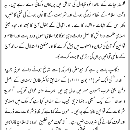
فلسفہ حیات کے ناخدا خود متبادل کی تلاش میں پریشان دکھائی دے رہے ہیں۔ یہ
وقت اسلام کے نظامِ زندگی ہونے اور شریعت کے قانون ہونے کی نفی کا نہیں،
بلکہ اس کے اثبات و اظہار کا ہے۔ اور اقبالؒ کے بقول آج کا مجتہد اور مجدد یعنی
اسلامی حکمت و دانش کا اصل وارث وہی ہوگا جو اسلامی اصول و روایات اور احکام و
قوانین کو آج کی زبان و اسلوب میں پیش کرے گا اور منطق و استدلال کے ساتھ آج
کے عالمی قوانین پر ان کی برتری ثابت کرے گا۔
دلچسپ بات یہ ہے کہ ہیوسٹن (امریکہ) سے شائع ہونے والے عربی جریدہ
’’المدار‘‘ کی ایک خبر (۲۹ جون ۲۰۱۱ء) کے مطابق ڈاکٹر طارق رمضان کے اصل
وطن یعنی عرب جمہوریہ مصر میں حال ہی میں ابھرنے والی عوامی تحریک ’’الحریۃ
والعدالۃ‘‘ کے ایک مسیحی راہنما ناجی نجیب نے مطالبہ کیا ہے کہ ملک میں اسلامی
شریعت کے قوانین نافذ کیے جائیں۔ انہوں نے کہا ہے کہ نفاذِ شریعت سے ڈرنے
اور خوف کھانے کی ضرورت نہیں ہے۔ ’’لا خوف من تطبیق الحدود الاسلامیۃ فاذا کان