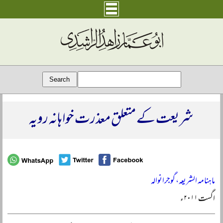
شریعت کے متعلق معذرت خواہانہ رویہ
ماہنامہ الشریعہ، گوجرانوالہ
اگست ۲۰۱۱ء