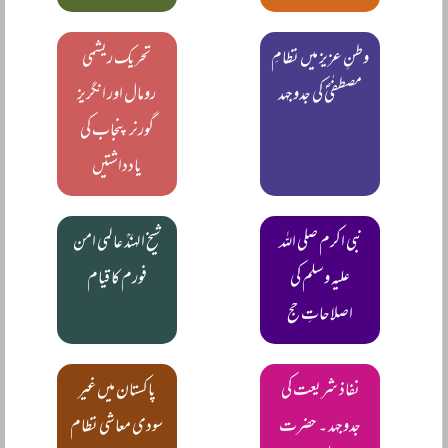
وطنِ عزیز میں نظامِ
تحریک ریشمی
مصطفٰیؐ کی جدوجہد
رومال اور انگریز
گورنر پنجاب کی
یادداشتیں
نبی اکرم صلی اللہ
شیخ الہندؒ عالمی امن
علیہ وسلم کی
فورم کا قیام
اصلاحاتِ حج
نفاذ شریعت کی
پاکستان میں غیر
جدوجہد ۔ حضرت
سودی معاشی نظام