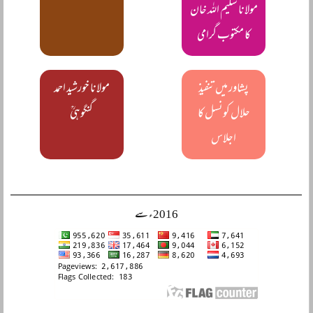
مولانا سلیم اللہ خان
کا مکتوب گرامی
پشاور میں تنفیذِ
مولانا خورشید احمد
حلال کونسل کا
گنگوہیؒ
اجلاس
2016ء سے