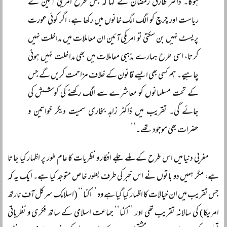
ہوگا۔ ڈاکٹر طارق رمضان نے کہا کہ جس طرح امریکی آئین نے
ریاست اور چرچ کو الگ الگ خانوں میں رکھا ہے، اگر کوئی عورت
پریسٹ نہیں بن سکتی تو امریکی آئین ان معاملات میں مداخلت نہیں
کرتا، اسی طرح ہمارے مذہبی معاملات میں بھی مداخلت نہیں ہونی
چاہیے۔ ہم کسی بھی ایسے قانون کے خلاف مزاحمت کریں گے جس
کے تحت مسلمانوں کو معاشرے سے الگ رکھنے کی کوشش کی
جائے گی۔ تقریب میں ڈاکٹر زاہد بخاری سمیت دیگر خواتین و
حضرات بھی موجود تھے۔‘‘
مغربی دنیا میں اس طرح کے ملے جلے افکار و نظریات کا عام طور پر اظہار کیا جاتا
ہے، مگر ہمیں دو باتوں نے اس خبر کی طرف بطور خاص متوجہ کیا ہے۔ ایک یہ کہ
جس تقریب میں ان خیالات کا اظہار کیا گیا ہے وہ ’’اکنا‘‘ (اسلامک سرکل آف نارتھ
امریکا) کی سالانہ تقریب تھی اور ’’اکنا‘‘ جماعت اسلامی کے ساتھ فکری و نظریاتی