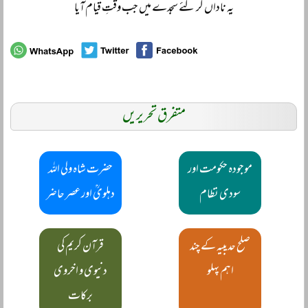
یہ ناداں گر گئے سجدے میں جب وقتِ قیام آیا
متفرق تحریریں
موجودہ حکومت اور
حضرت شاہ ولی اللہ
سودی نظام
دہلویؒ اور عصر حاضر
صلح حدیبیہ کے چند
قرآن کریم کی
اہم پہلو
دنیوی و اخروی
برکات