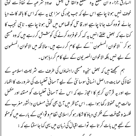
السارق جزاء ہ ان تقطع یدہ فلتقطع والقاتل یقتل‘‘ حدودِ شرعیہ کے نفاذ سے کوئی
خوف نہیں ہونا چاہیے اس لیے کہ جب چور کی سزا ہی یہ ہے کہ اس کا ہاتھ کاٹ دیا
جائے تو وہ کٹ جانا چاہیے اور قاتل کو قصاص میں قتل ہونا چاہیے۔ ناجی نجیب کا
کہنا ہے کہ بعض حلقے انہیں یہ کہہ کر خوفزدہ کرنے کی کوشش کر رہے ہیں کہ وہ مسیحی
ہو کر ’’الاخوان المسلمون‘‘ کے لیے کام کر رہے ہیں، حالانکہ میں الاخوان المسلمون
کے لیے نہیں بلکہ الاخوان المصریون کے لیے کام کر رہا ہوں۔
ہم سمجھتے ہیں کہ بعض سنجیدہ مسیحی راہنماؤں کی طرف سے شریعتِ اسلامیہ کے
نفاذ کی حمایت دراصل انسانی سوسائٹی کے لیے آسمانی تعلیمات کی ضرورت کا اظہار
ہے اور یہ قرآنِ کریم کا اعجاز ہے کہ اس نے آسمانی تعلیمات کو مستند اور مکمل
حالت میں محفوظ رکھا ہوا ہے۔ اس تناظر میں آج بھی کوئی مسلمان دانشور مغرب کے
فلسفہ و ثقافت کے فکری دباؤ کا شکار ہو کر اسلامی نظام و قوانین کے بارے میں گومگو
کے لہجے میں بات کرتا ہے تو اسے اقبالؒ کی زبان میں یہی کہا جا سکتا ہے کہ: