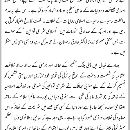
ہے کہ اس ’’مذہبی آزادی‘‘ اور ’’ریاست کی عدمِ مداخلت‘‘ کے پیچھے اصل مقصد
اسلامی ثقافت و روایات کے عالمی سطح پر دوبارہ اظہار کو روکنا ہے۔ اس لیے یہ عدمِ
مداخلت دھیرے دھیرے اسلامی روایات کے خلاف مداخلت کا رخ اختیار کرتی جا
رہی ہے اور امریکہ کے صدارتی انتخابات میں ’’اسلامی شرعی قوانین‘‘ کے حوالے
سے جس منفی مہم کا خدشہ ڈاکٹر طارق رمضان نے ظاہر کیا ہے وہ بھی اسی پس منظر
میں ہے۔
ہمارے خیال میں پہلی جنگ عظیم کے خاتمہ اور جرمنی کے ساتھ ساتھ خلافت
عثمانیہ کی شکست و ریخت کے موقع پر ترکی کی قومی خود مختاری اور ریاستی تشخص کو
تسلیم کرنے کے لیے مغربی ممالک نے شرعی قوانین کی منسوخی اور خلافتِ اسلامیہ
کے خاتمہ کی جو شرط عائد کی تھی، اسے مغربی دنیا میں پورے عالمِ اسلام کے ساتھ
اجتماعی معاہدہ سمجھا جا رہا ہے اور دنیا کے کسی بھی حصے میں شریعت کے نفاذ کو اس
معاہدہ کی خلاف ورزی تصور کیا جا رہا ہے۔ یہی وجہ ہے کہ سابق برطانوی وزیر اعظم
مسٹر ٹونی بلیئر نے اپنے دورِ اقتدار میں پورے اہتمام کے ساتھ اس امر کا اعلان کیا