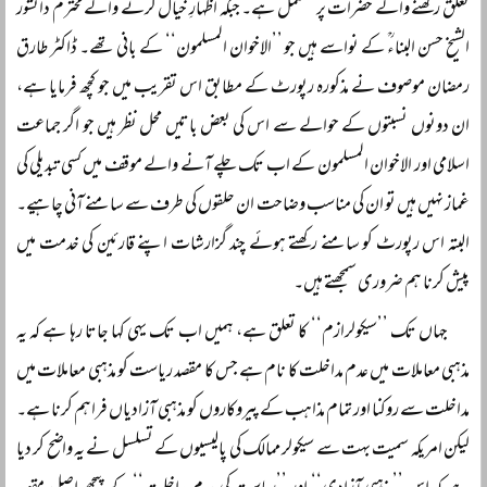
تعلق رکھنے والے حضرات پر مشتمل ہے۔ جبکہ اظہارِ خیال کرنے والے محترم دانشور
الشیخ حسن البناءؒ کے نواسے ہیں جو ’’الاخوان المسلمون‘‘ کے بانی تھے۔ ڈاکٹر طارق
رمضان موصوف نے مذکورہ رپورٹ کے مطابق اس تقریب میں جو کچھ فرمایا ہے،
ان دونوں نسبتوں کے حوالے سے اس کی بعض باتیں محل نظر ہیں جو اگر جماعت
اسلامی اور الاخوان المسلمون کے اب تک چلے آنے والے موقف میں کسی تبدیلی کی
غماز نہیں ہیں تو ان کی مناسب وضاحت ان حلقوں کی طرف سے سامنے آنی چاہیے۔
البتہ اس رپورٹ کو سامنے رکھتے ہوئے چند گزارشات اپنے قارئین کی خدمت میں
پیش کرنا ہم ضروری سمجھتے ہیں۔
جہاں تک ’’سیکولرازم‘‘ کا تعلق ہے، ہمیں اب تک یہی کہا جاتا رہا ہے کہ یہ
مذہبی معاملات میں عدم مداخلت کا نام ہے جس کا مقصد ریاست کو مذہبی معاملات میں
مداخلت سے روکنا اور تمام مذاہب کے پیروکاروں کو مذہبی آزادیاں فراہم کرنا ہے۔
لیکن امریکہ سمیت بہت سے سیکولر ممالک کی پالیسیوں کے تسلسل نے یہ واضح کر دیا