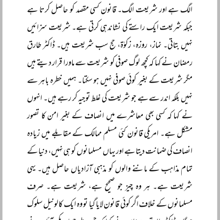
الگ ہے اور شریعت الگ۔ قانون کسی مقصد کو حاصل کرتا ہے
جبکہ شریعت ایک راستے کی نشاندہی کرتی ہے۔ شریعت سزائیں
نہیں بتاتی۔ نماز، روزہ، زکوٰۃ، حج سب شریعت ہیں۔ ڈاکٹر طارق
رمضان نے کہا کہ کچھ لوگ صوفی کو شریعت سے ماورا قرار دیتے ہیں
مگر شریعت کے بغیر کوئی صوفی نہیں ہو سکتا۔ ہمیں خطرہ باہر سے
نہیں بلکہ اندر سے ہے جو شریعت کی غلط توجیہ کر رہے ہیں۔ انہوں
نے کہا کہ کسی بھی معاشرے میں انصاف کے بغیر امن کا تصور
مشکل ہے۔ امریکی قانون کئی مسلم ممالک کے مقابلے میں زیادہ
انصاف کی ضمانت دیتا ہے اور یہاں مسلمانوں کو ہی نہیں، دنیا کے
تمام مذاہب کے ماننے والوں کو مذہبی آزادیاں حاصل ہیں۔ یہی
شریعت ہے۔ ہر وہ چیز جو صحیح ہے، شریعت ہے۔ صرف
مسلمانوں کے خلاف اگر کوئی قانون لایا گیا تو وہ ایک کالونیل سلوک