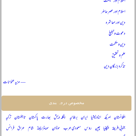
اسلام اور معیشت
اسلام اور عصرِ حاضر
دین اور معاشرہ
دعوت و تبلیغ
دین و حکمت
علم و تحقیق
تذکرہ بزرگانِ دین
— مزید عنوانات
مخصوص درجہ بندی
افغانستان
امریکہ
انڈونیشیا
ایران
برطانیہ
بنگلہ دیش
بھارت
پاکستان
تاجکستان
ترکیہ
جنوبی افریقہ
چیچنیا
چین
روس
سعودی عرب
سوڈان
سویٹزرلینڈ
شام
عراق
فرانس