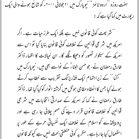
ہفت روزہ ’’اردو ٹائمز‘‘ نیویارک میں ۲۱ جولائی ۲۰۱۱ء کو شائع ہونے والی ایک
رپورٹ میں کہا گیا ہے کہ:
’’شریعت کوئی قانون نہیں ہے بلکہ ایک طرز حیات ہے۔ اگر
امریکہ میں شرعی قوانین کے خلاف کوئی قانون بنایا گیا تو اس سے
امریکہ کے سیکولر تصور کو دھچکا لگے گا۔ ان خیالات کا اظہار ڈاکٹر
طارق رمضان نے، جو حسن البناءؒ کے نواسے بھی ہیں، نیویارک میں
’’اکنا‘‘ کے زیراہتمام ایک فنڈریزنگ تقریب سے خطاب کرتے
ہوئے کیا جس کا انعقاد مقامی ہوٹل میں گزشتہ اتوار کو کیا گیا تھا۔ ڈاکٹر
طارق رمضان نے کہا کہ امریکہ کے صدارتی انتخابات میں شرعی
قوانین کو خلاف قانون قرار دینے کی مہم چلائی جا رہی ہے اور
پروپیگنڈے کو اسلام کے خلاف ایک نفسیاتی حربے کے طور پر
استعمال کیا جا رہا ہے۔ مگر یہ کوئی منطقی بحث نہیں ہے کیونکہ قانون