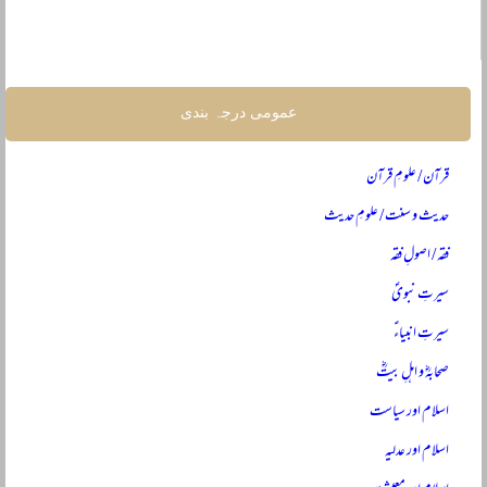
عمومی درجہ بندی
قرآن / علومِ قرآن
حدیث و سنت / علومِ حدیث
فقہ / اصولِ فقہ
سیرتِ نبویؐ
سیرتِ انبیاءؑ
صحابہؓ و اہلِ بیتؓ
اسلام اور سیاست
اسلام اور عدلیہ