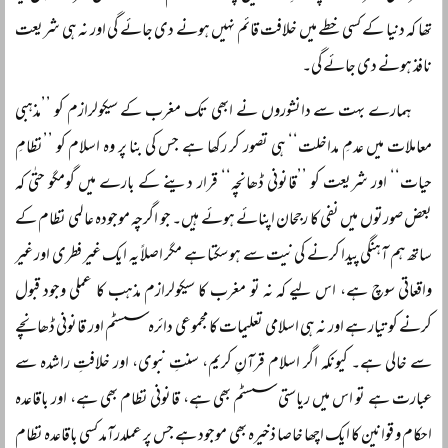
تھا کہ دنیا کے کسی خطے میں خلافت قائم نہیں ہونے دی جائے گی اور نہ ہی شریعت
نافذ ہونے دی جائے گی۔
ہمارے بہت سے دانشوروں نے ابھی تک مغرب کے سیکولرازم کو ’’مذہبی
معاملات میں عدمِ مداخلت‘‘ ہی تصور کر رکھا ہے جس کی بنا پر وہ اسلام کو ’’نظامِ
حیات‘‘ اور شریعت کو ’’قانونی ڈھانچہ‘‘ قرار دینے کے بارے میں گومگو حتٰی کہ
بعض صورتوں میں نفی کا رجحان اپنائے ہوئے ہیں۔ جو اگرچہ موجودہ عالمی نظام کے
ساتھ ہم آہنگی پیدا کرنے کی نیت سے ہو سکتا ہے مگر اصلاً یہ ایک غیر فطری اور غیر
واقعاتی سوچ ہے، اس لیے کہ نہ تو مغرب کا سیکولرازم مذہب کا عملی وجود قبول
کرنے کو تیار ہے اور نہ ہی اسلامی تعلیمات کا مجموعی دائرہ سسٹم اور قانونی ڈھانچے
سے خالی ہے۔ کیونکہ اگر اسلام قرآنِ کریم، سنتِ نبوی، اور خلافتِ راشدہ سے
عبارت ہے تو اس میں ریاستی سسٹم بھی ہے، قانونی نظام بھی ہے، اور باقاعدہ
احکام و قوانین کا ایک اچھا خاصا ذخیرہ بھی موجود ہے جس پر عملدرآمد کسی باقاعدہ نظام