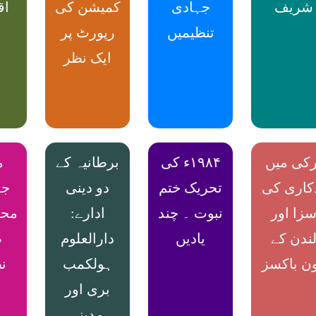
شریف
جہادی
کمیشن کی
اق
تنظیمیں
رپورٹ پر
ایک نظر
رکی میں
۱۹۸۴ء کی
برطانیہ کے
م
کاری کی
تحریک ختم
دو دینی
جم
زا اور
نبوت ۔ چند
ادارے:
محا
ندن کے
یادیں
دارالعلوم
ط
ن باکسز
ہولکمب
ن
بری اور
مدینۃ