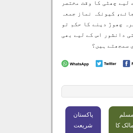
 لیے چھٹی کا وقت مختصر
جائے، کیونکہ نماز جمعہ
رہ چھوڑ دینے کا حکم تو
ی دانشور اس کے لیے بھی
ی سمجھتے ہیں؟
سلم
پاکستان
الک کا
شریعت