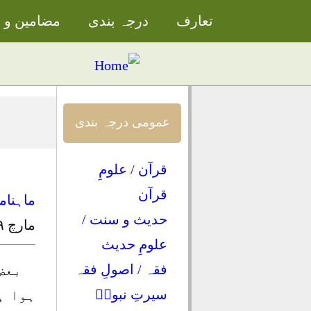
تعارف
درجہ بندی
مضامین و م
عمومی درجہ بندی
قرآن / علومِ
قرآن
ماہنام
حدیث و سنت /
مارچ ۲۰۱۹ء
علومِ حدیث
فقہ / اصولِ فقہ
بعض
سیرتِ نبویؐ
ہوا ہ