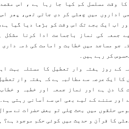
کا وقت مسلسل کم کیا جا رہا ہے ، اس مقصد
ی اداروں میں چھٹی کر دی جاتی تھی، پھر اس 
ور اب ایک بجے تک اس وقت کو بڑھا دیا گیا ہے،
ے جمعہ کی نماز باجماعت ادا کرنا مشکل ہ
ہ جو مساجد میں خطابت و امامت کی ذمہ داری 
حسوس کر رہے ہیں۔
ہ کے روز ہفتہ وار تعطیل کا مسئلہ بہت اہ
 کا ایک عرصہ سے مطالبہ ہے کہ ہفتہ وار تعطیل
 کا دن ہے اور نماز جمعہ اور خطبہ و خطاب
 اور سننے کے لیے بھی اس سے آسانی رہتی ہے۔
ومی حلقوں میں بحث چلی تو بعض حضرات نے سوال
ھٹی کا قرآن و حدیث میں کوئی حکم موجود ہے؟ ہ