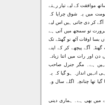
تھ موافقت کے لیے تیار رہتے
ومت میں یہ شوق چرایا کہ
آگے کر دی جاتی ہیں اس لیے
ضرورت تو سمجھ میں آتی ہے
بسا اوقات آٹھ نو گھنٹے تک
گھنٹہ آگے پیچھے کر کے اپنے
دن اور رات میں اتنا زیادہ
نہیں ہے۔ مگر جنرل صاحب
 انہیں اندازہ ہو گیا کہ یہ
ا تھا چنانچہ اگلے سال وہ
 میں بھی ہے۔ ہماری دینی