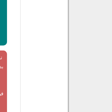
ت
بد
س
ل
فو