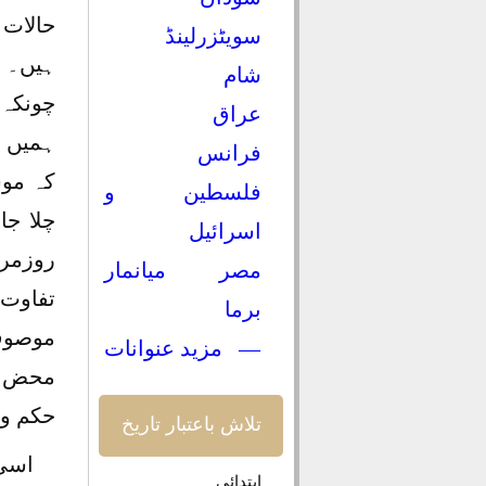
حالات 
سویٹزرلینڈ
ہیں۔ 
شام
چونکہ 
عراق
ہمیں ب
فرانس
کہ موس
فلسطین و
چلا جا
اسرائیل
روزمرہ
مصر
میانمار
تفاوت
برما
موصوف 
— مزید عنوانات
محض تک
حکم وا
تلاش باعتبار تاریخ
اسی 
ابتدائی