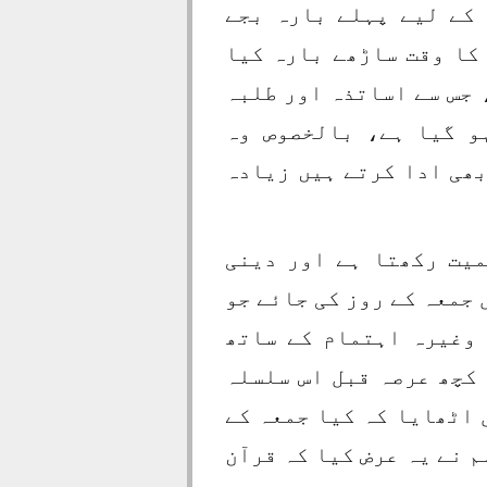
 کے لیے پہلے بارہ بجے
کا وقت ساڑھے بارہ کیا
 جس سے اساتذہ اور طلبہ
و گیا ہے، بالخصوص وہ
بھی ادا کرتے ہیں زیادہ
میت رکھتا ہے اور دینی
 جمعہ کے روز کی جائے جو
 وغیرہ اہتمام کے ساتھ
 کچھ عرصہ قبل اس سلسلہ
 اٹھایا کہ کیا جمعہ کے
م نے یہ عرض کیا کہ قرآن