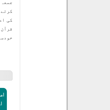
جمعہ 
کرتے 
کی اد
قرآن 
خودسا
ام
ا