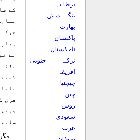
برطانیہ
کے سا
بنگلہ دیش
ہمارے
بھارت
جبکہ 
پاکستان
ہماری
تاجکستان
ہے تو
ترکیہ
جنوبی
ہفتہ 
افریقہ
گھنٹے
چیچنیا
جاتا 
چین
فرق ک
روس
دیکھا
سعودی
ساتھ 
عرب
مگر 
سوڈان