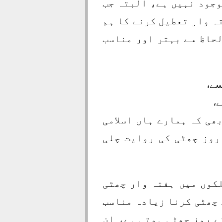
وجود نہیں ہے، البتہ جب
تہ وار تعطیل کرنے کا ہم
لحاظ سے بہتر اور مناسب
سے،
ے،
ھی کہ ہمارے ہاں اسلامی
روز چھٹی کی روایت چلی
لکوں میں ہفتہ وار چھٹی
 چھٹی کرنا زیادہ مناسب
کے روز چھٹی ہوتی ہے، ان