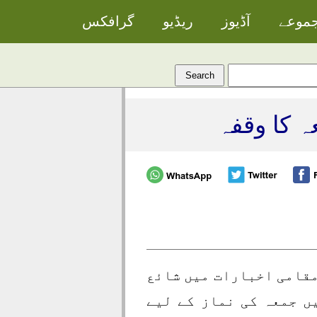
جموعے
آڈیوز
ریڈیو
گرافکس
ہ کا وقفہ
مقامی اخبارات میں شائع
ں جمعہ کی نماز کے لیے