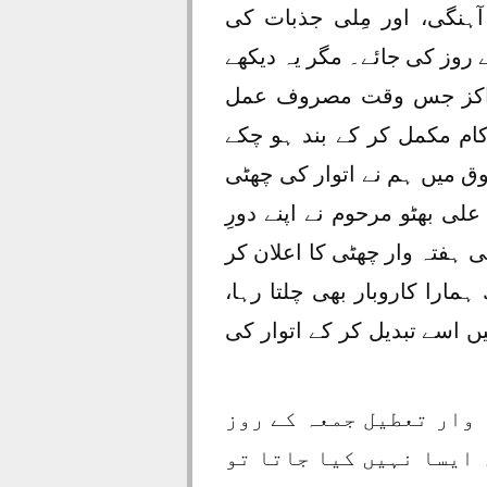
ہنگی، اور مِلی جذبات کی
 روز کی جائے۔ مگر یہ دیکھے
 مراکز جس وقت مصروف عمل
کام مکمل کر کے بند ہو چکے
ق میں ہم نے اتوار کی چھٹی
علی بھٹو مرحوم نے اپنے دورِ
ہفتہ وار چھٹی کا اعلان کر
ارا کاروبار بھی چلتا رہا،
ں اسے تبدیل کر کے اتوار کی
 وار تعطیل جمعہ کے روز
 ایسا نہیں کیا جاتا تو