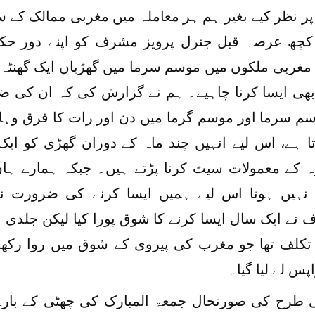
پر نظر کیے بغیر ہم ہر معاملہ میں مغربی ممالک کے سا
کچھ عرصہ قبل جنرل پرویز مشرف کو اپنے دور حک
مغربی ملکوں میں موسم سرما میں گھڑیاں ایک گھنٹہ 
ھی ایسا کرنا چاہیے۔ ہم نے گزارش کی کہ ان کی 
م سرما اور موسم گرما میں دن اور رات کا فرق وہاں 
تا ہے، اس لیے انہیں چند ماہ کے دوران گھڑی کو ایک 
 کے معمولات سیٹ کرنا پڑتے ہیں۔ جبکہ ہمارے ہاں 
 نہیں ہوتا اس لیے ہمیں ایسا کرنے کی ضرورت 
نے ایک سال ایسا کرنے کا شوق پورا کیا لیکن جلدی ہی
لف تھا جو مغرب کی پیروی کے شوق میں روا رکھا گی
پس لے لیا گیا۔
طرح کی صورتحال جمعۃ المبارک کی چھٹی کے بارے