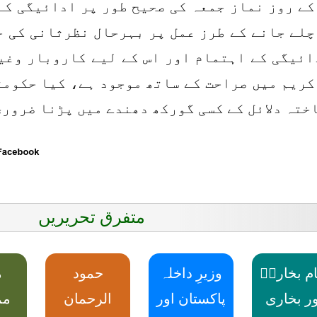
کے روز نماز جمعہ کی صحیح طور پر ادائیگی کے
چلے جانے کے طرز عمل پر بہرحال نظرثانی کی 
ائیگی کے اہتمام اور اس کے لیے کاروبار وغی
کریم میں صراحت کے ساتھ موجود ہے، کیا حکومت
ختہ دلائل کے کسی گورکھ دھندے میں پڑنا ضرور
متفرق تحریریں
ام بخاریؒ
وزیرِ داخلہ
حمود
م
ور بخاری
پاکستان اور
الرحمان
مم