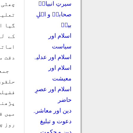
سیرتِ انبیاءؑ
چھٹی 
صحابہؓ و اہلِ
تعلیم
بیتؓ
گیا ا
اسلام اور
کے لی
سیاست
اساتذ
اسلام اور عدلیہ
دقت م
اسلام اور
جمع
معیشت
حلقوں
اسلام اور عصرِ
فضیلت
حاضر
پڑھنے
دین اور معاشرہ
میں ق
دعوت و تبلیغ
روز چ
دین و حکمت