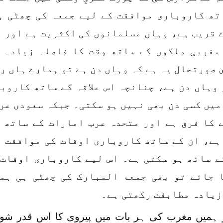
تھ کاروباری موافقت کے لیے جمعہ کی چھٹی ہی
 قریب ہے، وہاں مسلمانوں کی اکثریت ہے اور و
مغربی ملکوں کے ساتھ وقت کا فاصلہ زیادہ ہے
 صورتحال یہ ہے کہ وہاں دن ہے تو ہمارے ہاں ر
 وہاں دن ہے، چنانچہ اس علاقہ کے ساتھ کاروب
میں کسی دن بھی نہیں ہو سکتی۔ جبکہ سعودی عرب
 کا فرق ہے اور متحدہ عرب امارات کے ساتھ ی
ہے، ان کے ساتھ کاروباری اوقات کی موافقت ر
ے ساتھ ہو سکتی ہے۔ اس لیے کاروباری اوقات 
 جائے تو بھی جمعۃ المبارک کی چھٹی ہی ہما
زیادہ مطابقت رکھتی ہے۔
ہمیں مغرب کی ہر بات میں پیروی کا اس قدر شوق