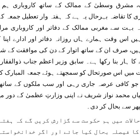
ت، مشرق وسطیٰ کے ممالک کے ساتھ کاروباری ہم آ
ی کا تقاضہ بہرحال یہ ہے کہ ہفتہ وار تعطیل جمعہ کے
کہ بہت سے مغربی ممالک کے دفاتر اور کاروباری
یں اس وقت ہمارے ہاں روزانہ دفاتر اور ادارے اپنا 
یں، صرف ان کے ساتھ اتوار کے دن کی موافقت کے شو
 کا ہار بنا رکھا ہے۔ سابق وزیر اعظم جناب ذوالفقار 
میں اس صورتحال کو سمجھتے ہوئے جمعۃ المبارک کی 
ا جو کافی عرصہ جاری رہی اور سب ملکوں کے ساتھ ہم
اں محمد نواز شریف نے اپنی وزارتِ عظمیٰ کے دور می
ھر سے بحال کر دی۔
حالات میں ہم حکومت سے گزارش کریں گے کہ ہفتہ
کا فیصلہ بحال کیا جائے اور اگر خدانخواستہ