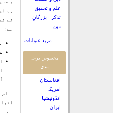
و حدی
علم و تحقیق
ہم اپ
تذکرہ بزرگانِ
نے فی
دین
ہے:
— مزید عنوانات
ہف
نم
مخصوص درجہ
او
بندی
ا
آ
افغانستان
امریکہ
اس 
انڈونیشیا
اتوار
ایران
ہے۔ ہ