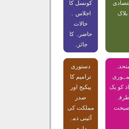
تصادی
کونسل کا
بلاک
اجلاس ۔
حالات
حاضرہ کا
جائزہ
تحدہ
دستوری
ہوری
ترامیم کا
ذ کو یک
پیکیج اور
رفہ
صدر
صیحت
مملکت کی
آئینی ذمہ
داری