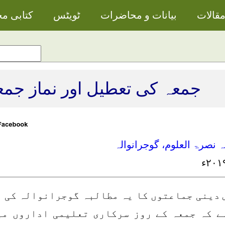
قالات
بیانات و محاضرات
ٹویٹس
کتابی م
جمعہ کی تعطیل اور نماز جمع
ہ نصرۃ العلوم، گوجرانوالہ
 دینی جماعتوں کا یہ مطالبہ گوجرانوالہ کی 
ے کہ جمعہ کے روز سرکاری تعلیمی اداروں می