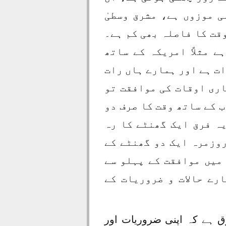
 موزوں ہے، مشرق وسطیٰ
قت کا فاصلہ بھی کم ہے۔
 مثلاً امریکہ کے ساتھ
ات ہے اور ہمارے ہاں رات
اری اوقات کی موافقت تو
 کے ساتھ وقت کا صرف دو
ہ فرق ایک گھنٹے کا رہ
وزمرہ ایک دو گھنٹے کے
میں موافقت کے پہلو سے
رے حالات و ضروریات کے
 ہے کہ اپنی ضروریات اور