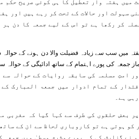
ث میں ہفتہ وار تعطیل کا ہی کوئی صریح حکم م
نی سہولت اور حالات کے تحت کر رہے ہیں اور ہف
صلہ کر رکھا ہے تو اس کے لیے جمعہ کا دن ہر 
تہ میں سب سے زیادہ فضیلت والا دن ہونے کے حوالہ 
از جمعہ کی پورے اہتمام کے ساتھ ادائیگی کے حوالہ س
ر امتِ مسلمہ کی سابقہ روایات کے حوالہ سے ب
قتدار کے تمام ادوار میں جمعۃ المبارک کے 
رہی ہے۔
پر بعض حلقوں کی طرف سے کہا گیا کہ مغربی م
 کو ہوتی ہے تو کاروباری لحاظ سے ان کے ساتھ
م نے گزارش کی کہ پورے مشرقِ وسطیٰ میں جمعہ 