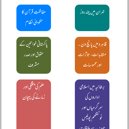
تہران میں چند روز
حفاظتِ قرآن کا
تکوینی نظام
قاہرہ میں پانچ دن ۔
پاکستانی خواتین کے
مشاہدات، تاثرات
حقوق اور صدر
اور محسوسات
مشرف
برطانیہ میں اسلامی
علم کی پختگی اور
اداروں کی
زمانے کی پہچان
سرگرمیاں اور
نوٹنگھم پولیس