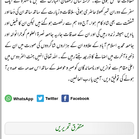
سعادت حاصل ہوئی ہے۔ گزشتہ سال رمضان المبارک سے قبل مانسہرہ کے ایک
سفر کے دوران تمبرکھولا حاضری ہوئی، ملاقات و زیارت کے ساتھ ساتھ ان کی دُعا اور
شفقت سے بھی شاد کام ہوا۔ آج وہ ہم سے رخصت ہوگئے ہیں لیکن ان کا فیض اور
یادیں ہمیشہ زندہ رہیں گی اور ان کے صدقات جاریہ جامعہ نصرۃ العلوم گوجرانوالہ اور
جامعہ محمدیہ اسلام آباد کے علاوہ ان کے ہزاروں شاگردوں کی صورت میں ان کے
ذخیرۂ آخرت میں اضافے کا ذریعہ بنتے رہیں گے۔ اللہ تعالیٰ انہیں جنت الفردوس میں
اعلیٰ مقام سے نوازیں اور پسماندگان کو صبر و حوصلہ کے ساتھ اس صدمہ سے عہدہ برآ
ہونے کی توفیق دیں، آمین یا رب العالمین۔
متفرق تحریریں