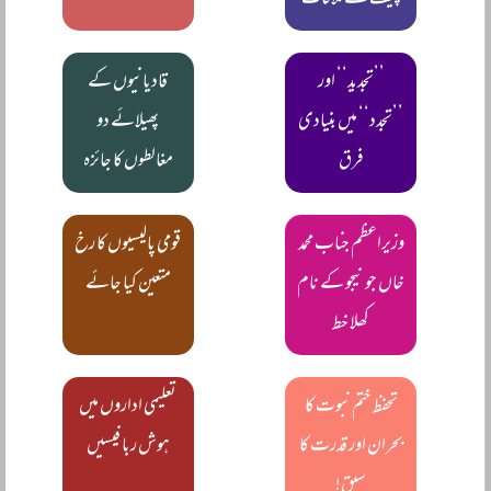
چیف سے ملاقات
’’تجدید‘‘ اور
قادیانیوں کے
’’تجدد‘‘ میں بنیادی
پھیلائے دو
فرق
مغالطوں کا جائزہ
وزیراعظم جناب محمد
قومی پالیسیوں کا رخ
خاں جونیجو کے نام
متعین کیا جائے
کھلا خط
تحفظ ختم نبوت کا
تعلیمی اداروں میں
بحران اور قدرت کا
ہوش ربا فیسیں
سبق!