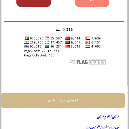
2016ء سے
عمومی درجہ بندی
قرآن / علومِ قرآن
حدیث و سنت / علومِ حدیث