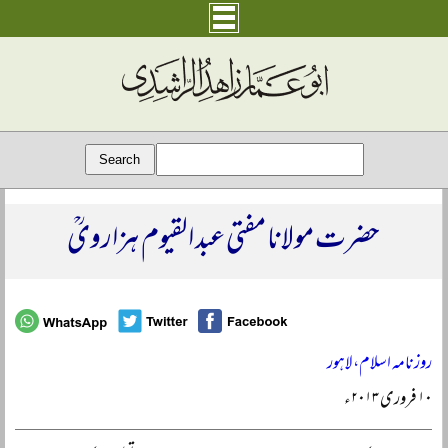
حضرت مولانا مفتی عبد القیوم ہزارویؒ
روزنامہ اسلام، لاہور
۱۰ فروری ۲۰۱۳ء