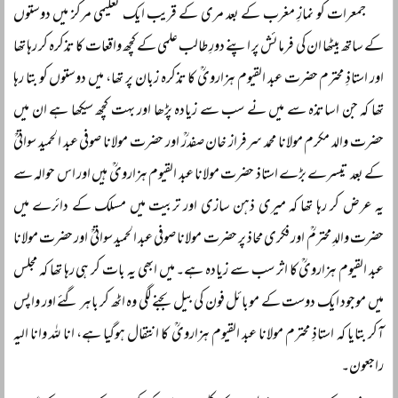
جمعرات کو نمازِ مغرب کے بعد مری کے قریب ایک تعلیمی مرکز میں دوستوں
کے ساتھ بیٹھا ان کی فرمائش پر اپنے دورِ طالب علمی کے کچھ واقعات کا تذکرہ کر رہا تھا
اور استاذِ محترم حضرت عبد القیوم ہزارویؒ کا تذکرہ زبان پر تھا، میں دوستوں کو بتا رہا
تھا کہ جن اساتذہ سے میں نے سب سے زیادہ پڑھا اور بہت کچھ سیکھا ہے ان میں
حضرت والد مکرم مولانا محمد سرفراز خان صفدرؒ اور حضرت مولانا صوفی عبد الحمید سواتیؒ
کے بعد تیسرے بڑے استاذ حضرت مولانا عبد القیوم ہزارویؒ ہیں اور اس حوالہ سے
یہ عرض کر رہا تھا کہ میری ذہن سازی اور تربیت میں مسلک کے دائرے میں
حضرت والدِ محترمؒ اور فکری محاذ پر حضرت مولانا صوفی عبد الحمید سواتیؒ اور حضرت مولانا
عبد القیوم ہزارویؒ کا اثر سب سے زیادہ ہے۔ میں ابھی یہ بات کر ہی رہا تھا کہ مجلس
میں موجود ایک دوست کے موبائل فون کی بیل بجنے لگی وہ اٹھ کر باہر گئے اور واپس
آکر بتایا کہ استاذِ محترم مولانا عبد القیوم ہزارویؒ کا انتقال ہوگیا ہے، انا للہ وانا الیہ
راجعون۔