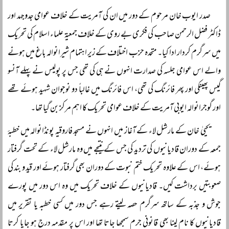
صدر ایوب خان مرحوم کے دور میں ان کی آمریت کے خلاف عوامی جدوجہد اور
ڈاکٹر فضل الرحمن صاحب کی فکری بے روی کے خلاف جمعیۃ علماء اسلام کی تحریک
میں سرگرم کردار ادا کیا۔ متحدہ حزب اختلاف کے زیر اہتمام شیرانوالہ باغ میں ہونے
والے اس عوامی جلسہ کی صدارت انہوں نے ہی کی تھی جس پر پولیس نے پہلے آنسو
گیس پھینکی اور پھر فائرنگ کی تھی، اس فائرنگ میں غالباً دو نوجوان شہید ہوئے تھے
اور گوجرانوالہ ایوبی آمریت کے خلاف عوامی تحریک کا اہم مرکز بن گیا تھا۔
یحییٰ خان کے مارشل لاء کے آغاز میں انہوں نے مسجد فاروقیہ پونڈانوالہ میں خطبۂ
جمعہ کے دوران قادیانیوں کی تردید کی جس کے نتیجے میں وہ مارشل لاء کے تحت گرفتار
ہوئے، اس کے علاوہ تحریک ختم نبوت کے دوران بھی گرفتار ہوئے اور قید و بند کی
صعوبتیں برداشت کیں۔ قادیانیوں کے خلاف تحریک میں وہ اس دور میں پورے
جوش و جذبہ کے ساتھ سرگرم حصہ لیتے رہے جس دور میں کسی خطبہ یا تقریر میں
قادیانیوں کا نام لینا بھی قانونی جرم سمجھا جاتا تھا اور اس پر مقدمہ درج ہو جایا کرتا