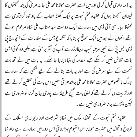
یہ ذمہ داری قبول کر لی اور میں اسے حضرت مولانا محمد علی جالندھریؒ کی چند صحبتوں کا
فیضان سمجھتا ہوں کہ عقیدۂ ختم نبوت پر ایک گھنٹہ خطاب کے باوجود گرفتاری سے
محفوظ رہا۔ سی آئی ڈی میں ہمارے ایک دوست سید مہتاب علی شاہ مرحوم ہوتے
تھے انہوں نے بعد میں ایک موقع پر بتایا کہ محکمہ پولیس کے مقدمات کے انچارج پی
ڈی ایس پی نے تین مرتبہ ٹیپ ریکارڈر سے آپ کی تقریر سنی ہے لیکن وہ کوئی ایسی
بات تلاش نہیں کر سکے جسے مقدمہ کی بنیاد بنایا جا سکے۔ یہ بات میں نے تحدیث
نعمت کے لیے عرض کی ہے اور یہ بات بتانے کے لیے لکھی ہے کہ ہمارے
بزرگ بالخصوص حضرت مولانا محمد علی جالندھریؒ ہمیں اس بات کی تلقین کرتے تھے
اور تربیت دیا کرتے تھے کہ اپنی بات صحیح طریقہ سے پوری بیان کرنا تو ضروری ہے
لیکن پکڑے جانا ضروری نہیں ہے۔
عقیدۂ ختم نبوت کے تحفظ، ملک میں نفاذِ شریعت اور دیوبندی مسلک کے
فروغ و تحفظ میں حضرت مولانا عبد القیوم ہزارویؒ اس دور میں ہمارے لیے راہ نما