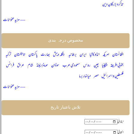
تذکرہ بزرگانِ دین
— مزید عنوانات
مخصوص درجہ بندی
افغانستان
امریکہ
انڈونیشیا
ایران
برطانیہ
بنگلہ دیش
بھارت
پاکستان
تاجکستان
ترکیہ
جنوبی افریقہ
چیچنیا
چین
روس
سعودی عرب
سوڈان
سویٹزرلینڈ
شام
عراق
فرانس
فلسطین و اسرائیل
مصر
میانمار برما
— مزید عنوانات
تلاش باعتبار تاریخ
ابتدائی
انتہائی