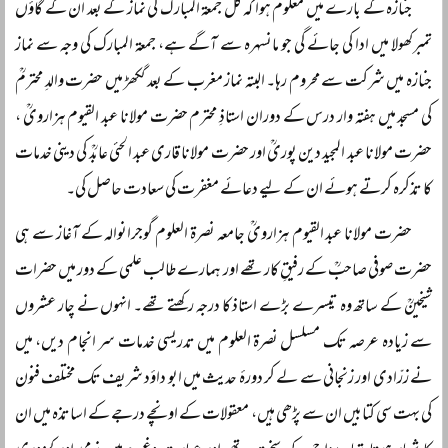
جنازہ کے بارے میں معلوم ہوا کہ کل جمعۃ المبارک کی نماز کے بعد ان کے گاؤں
تمبرکھولا میں ادا کی جائے گی جو مانسہرہ سے آگے ہے، جمعۃ المبارک کی وجہ سے نماز
جنازہ میں شرکت سے محروم رہا۔ البتہ نماز مغرب کے بعد گکھڑ میں حضرت والدِ محترمؒ
کی مسجد میں ہفتہ وار درس کے دوران استاذِ محترم حضرت مولانا عبد القیوم ہزارویؒ ،
حضرت مولانا عبد المجید دین پوریؒ اور حضرت مولانا قاری عبد الحئی عابدؒ کی دینی خدمات
کا تذکرہ کرتے ہوئے ان کے لیے دعائے مغفرت کی سعادت حاصل کی۔
حضرت مولانا عبد القیوم ہزارویؒ جامعہ نصرۃ العلوم گوجرانوالہ کے آغاز سے ہی
حضرت صوفی صاحبؒ کے رفیقِ کار تھے اور ہمارے طالب علمی کے دور میں حضرات
شیخینؒ کے ساتھ وہ تیسرے بڑے استاذ کا درجہ رکھتے تھے۔ انہوں نے چار عشروں
سے زیادہ عرصہ تک مسلسل نصرۃ العلوم میں تدریسی خدمات سر انجام دیں، میں
نے زرّادی اور زنجانی سے لے کر دورۂ حدیث میں ابو داؤد شریف تک مختلف فنون
کی بہت سی کتابیں ان سے پڑھی ہیں، معقولات کے اونچے درجے کے اساتذہ میں ان