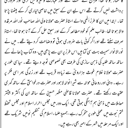
کا شمار ہوتا تھا، مزاج کے سخت تھے اور عبارت وغیرہ میں نرمی اور کمزوری
برداشت نہیں کرتے تھے اس لیے ان کے سبق میں خاصی تیاری کر کے بیٹھنا پڑتا
تھا۔ ابتدا میں ان کا طرز اَنّھی والے استاذ حضرت مولانا ولی اللہ صاحب نور اللہ مرقدہ
والا ہوتا تھا، طالب علم کو خود مطالعہ کر کے اور سبق حل کر کے آنا ہوتا تھا، استاذ
صرف سنتے تھے اور اگر کوئی بات ضروری ہوتی تو وضاحت کر دیتے تھے۔ میں نے
نور الانوار سمیت بہت سی کتابیں اس طرز پر ان سے پڑھی ہیں، وہ کتاب پڑھانے کے
ساتھ ساتھ طلبہ کی ذہن سازی کی طرف بھی خصوصی توجہ دیتے تھے۔ سیاسی طور پر
حضرت مولانا غلام غوث ہزارویؒ سے زیادہ قریب تھے اور زندگی بھر اسی فکر پر
رہے۔ دینی اور روحانی حوالہ سے شیرانوالہ لاہور اور حضرت درخواستیؒ کے ساتھ گہری
عقیدت رکھتے تھے۔ حضرت مولانا قاضی مظہر حسینؒ کے ساتھ ان کی اکثر و بیشتر
معاملات میں ذہنی ہم آہنگی ہوتی تھی، ایک دور میں مجلس احرار اسلام اور مجلس تحفظ
ختم نبوت میں عملی طور پر متحرک رہے، جمعیۃ علماء اسلام کی تنظیم نو میں شریک تھے
اور ایک مرحلہ میں شہر کے امیر بھی رہے ہیں۔