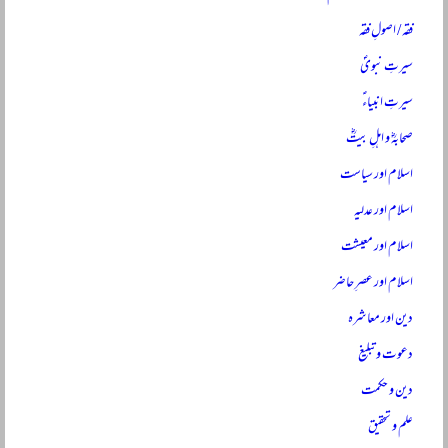
فقہ / اصولِ فقہ
سیرتِ نبویؐ
سیرتِ انبیاءؑ
صحابہؓ و اہلِ بیتؓ
اسلام اور سیاست
اسلام اور عدلیہ
اسلام اور معیشت
اسلام اور عصرِ حاضر
دین اور معاشرہ
دعوت و تبلیغ
دین و حکمت
علم و تحقیق