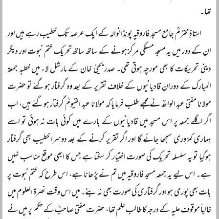
تھا۔
استاذِ محترمؒ جامع مسجد فاروقیہ پونڈانوالہ کے ایک عرصہ تک خطیب رہے ہیں اور
ان کے دور میں یہ مسجد مسلکی مرکز ہونے کے ساتھ ساتھ تحریک ختم نبوت اور دیگر
دینی تحریکات کا بھی مورچہ ہوتی تھی۔ صدر یحییٰ خان کے مارشل لاء میں خطبہ جمعۃ
المبارک کے دوران قادیانیوں کے خلاف تقریر کے بعد وہ گرفتار ہوگئے تو حضرت
مولانا مفتی عبد الواحدؒ نے مجھے طلب فرمایا کہ مولانا عبد القیومؒ گرفتار ہوگئے ہیں، اب
اگر اگلے جمعہ پر اس مسجد میں قادیانیوں کے بارے میں کوئی بات نہ ہوئی تو اسے
ہماری کمزوری سمجھا جائے گا اور اگر تقریر کرنے کے بعد دوسرا خطیب بھی گرفتار
ہوگیا تو یہ سلسلہ تحریک کی صورت اختیار کر سکتا ہے جس کا ابھی موقع مناسب نہیں
ہے۔ اس لیے یہ جمعہ مسجد فاروقیہ میں تم نے پڑھانا ہے، اس طرح کہ ختم نبوت پر
بات بھی پوری ہو اور گرفتاری کی صورت بھی نہ بنے۔ میں اس وقت نصرۃ العلوم میں
غالباً موقوف علیہ کے درجہ کا طالب علم تھا، حضرت مفتی صاحبؒ کے حکم پر میں نے