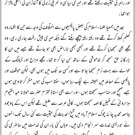
اور رہبر کی حیثیت رکھتے تھے اور میری سیاسی و تحریکی زندگی کا آغاز ان کی انگلی پکڑ کر
ہوا تھا۔
بعد میں جمعیۃ علماء اسلام کی بعض پالیسیوں سے اختلاف کی وجہ سے جن کا اظہار وہ
کھلم کھلا کرتے تھے وہ رفتہ رفتہ پیچھے ہٹتے گئے جبکہ میری پیش رفت جاری رہی، وہ
مجھے بھی سمجھایا کرتے تھے اور کبھی کبھی ناراض بھی ہو جاتے تھے جسے میں ان کا
بزرگانہ حق سمجھ کر خاموشی کے ساتھ سن لیا کرتا تھا۔ مجھے مزاج اور ڈیلنگ کے
حوالے سے بہت نرم سمجھا جاتا ہے اور کسی حد تک میں ہوں بھی، لیکن موقف اور
پالیسی کے معاملہ میں ہمیشہ بے لچک رہا ہوں، سنتا سب کی ہوں مگر کرتا وہی ہوں
جسے صحیح اور مناسب سمجھتا ہوں، اور اسے بھی استاذِ محترم حضرت مولانا عبد القیوم
ہزارویؒ کے فیض کا حصہ سمجھتا ہوں۔ کافی عرصہ سے علیل تھے لیکن اس کے باوجود
جامعہ محمدیہ چائنہ چوک اسلام آباد میں شیخ الحدیث کی حیثیت سے کئی سال تک انہوں
نے تدریسی خدمات سر انجام دی ہیں۔ وہاں کئی بار ان کی خدمت میں حاضری کی