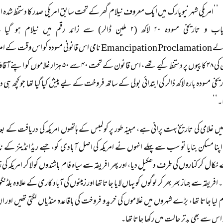
’’امریکی شہر نیویارک میں ایک معروف نیلام گھر کے تحت سابق امریکی صدر کا دستخط شدہ ا
والے Emancipation Proclamation نامی اس قانونی مسودہ کو 
ان کی ۴۸ کاپیوں پر دستخط کیے تھے، اس قانون کے 
۔‘‘
 میں غلامی کی تاریخ بہت پرانی ہے، مبینہ طور پر کولمبس کے ہاتھوں امریکہ کی دریافت ک
ا مسکن بنایا تو سب سے پہلے انہوں نے امریکہ کی اصل آبادی کو، جسے ریڈ انڈینز کے نا
نکال کر کناروں کی طرف دھکیل دیا، اور پھر افریقہ سے سیاہ فام باشندوں کو لا کر امریکہ ک
ا۔افریقہ سے جہاز بھر بھر کر لوگوں کو یہاں لایا جاتا تھا اور زمینوں کی آباد کاری کے علاوہ
 لیا جاتا تھا، بڑے شہروں میں غلاموں کی خرید و فروخت کی باقاعدہ منڈیاں لگتی تھیں اور 
اس سے بھی بدتر حالت میں رکھا جاتا تھا۔