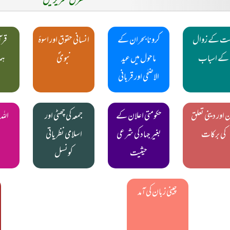
متفرق تحریریں
ت کے زوال
کرونا بحران کے
انسانی حقوق اور اسوۂ
قرآ
کے اسباب
ماحول میں عید
نبویؐ
ہم
الاضحٰی اور قربانی
 اور دینی تعلق
حکومتی اعلان کے
جمعہ کی چھٹی اور
اللہ
کی برکات
بغیر جہاد کی شرعی
اسلامی نظریاتی
حیثیت
کونسل
چینی زبان کی آمد