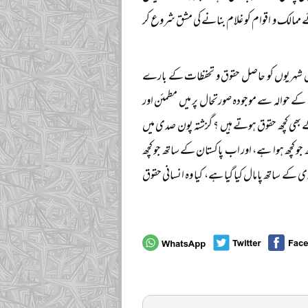
ے ممالک و اقوام کو غلام بنانے کی مشق شروع کر
 میں شہریوں کو حاصل حقوق و تحفظات کے بارے
کے حوالہ سے موجودہ صورتحال پر میں مطمئن اور
 بھی کچھ حقوق ہوتے ہیں ؟ گزشتہ پون صدی میں
ھ جو کچھ ہوا ہے، اور اب پاکستان کے ساتھ جو کچھ
کے ساتھ پامال کیا گیا ہے، کیا وہ انسانی حقوق