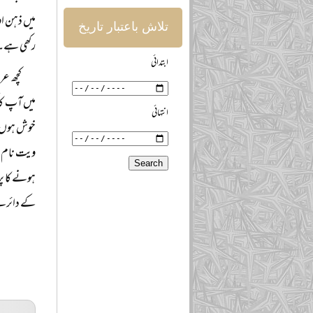
میں ذہن او
تلاش باعتبار تاریخ
رکھی ہے۔
ابتدائی
کچھ عر
میں آپ کا 
انتہائی
خوش ہوں ل
ویت نام، ک
ہونے کا پر
کے دائرے م