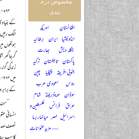
مخصوص درجہ
۴
بندی
کے بنیادی 
افغانستان
امریکہ
الگ رہیں،
انڈونیشیا
ایران
برطانیہ
ہوٹلوں میں
بنگلہ دیش
بھارت
گرجاگھر ب
پاکستان
تاجکستان
ترکیہ
زندگی گزرن
جنوبی افریقہ
چیچنیا
چین
م
روس
سعودی عرب
کے برابر د
سوڈان
سویٹزرلینڈ
شام
’’سمندر
عراق
فرانس
فلسطین و
انسانی حق
اسرائیل
مصر
میانمار برما
نصف صدی ق
— مزید عنوانات
کا سب سے ب