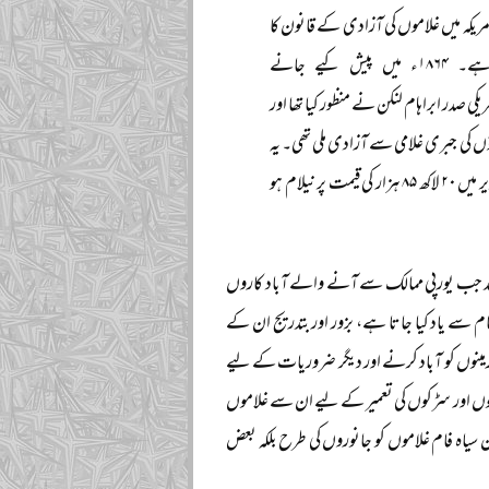
مریکہ میں غلاموں کی آزادی کے قانون کا
نایاب و تاریخی مسودہ ۲۰ لاکھ (۲ ملین ڈالر) سے زائد رقم میں نیلام ہو گیا ہے۔ ۱۸۶۴ء میں پیش کیے جانے
اس وقت کے امریکی صدر ابراہام لنکن نے منظور کیا تھا اور
تحت ۴۰ سے ۵۰ ہزار غلاموں کو اپنے آقاؤں کی جبری غلامی سے آزادی ملی تھی۔ یہ
تاریخی مسودہ بارہ لاکھ ڈالر کی ابتدائی بولی کے ساتھ فروخت کے لیے پیش کیا گیا تھا جو کچھ ہی دیر میں ۲۰ لاکھ ۸۵ ہزار کی قیمت پر نیلام ہو
ے بعد جب یورپی ممالک سے آنے والے آباد کاروں
م سے یاد کیا جاتا ہے، بزور اور بتدریج ان کے
ی زمینوں کو آباد کرنے اور دیگر ضروریات کے لیے
 بلڈنگوں اور سڑکوں کی تعمیر کے لیے ان سے غلاموں
ان سیاہ فام غلاموں کو جانوروں کی طرح بلکہ بعض