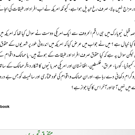
ر مزاج نہیں بدلا، صرف رخ تبدیل ہوا ہے، کیونکہ امریکہ نے اب افراد اور طبقات کی بجائ
صہ قبل نیویارک میں ہی راقم الحروف سے ایک امریکی دوست نے سوال کیا تھا کہ امریکہ
کیا خیال ہے ؟ میں نے جواب میں عرض کیا کہ امریکہ میں اندرونی طور پر شہریوں کے حقوق 
یکن سوال یہ ہے کہ کیا حقوق صرف افراد اور طبقات کے ہوتے ہیں، یا ممالک و اقوام کے
مبوڈیا، کوریا، عراق، فلسطین، افغانستان اور امریکی مہر بانیوں کا شکار دیگر ممالک کے سات
وگرام دکھائی دے رہا ہے، اور ان ممالک و اقوام کی خود مختاری اور سالمیت کو جس بے دردی 
یں نہیں آتا اور آخر اس کا کیا جواز ہے؟