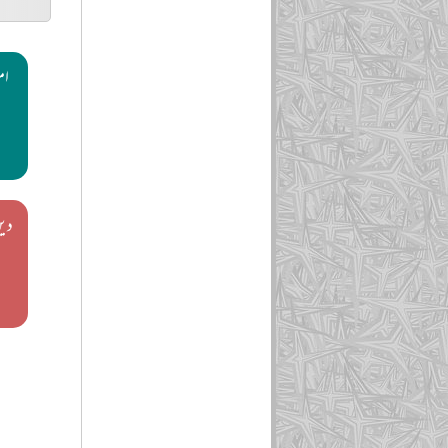
ام
دین