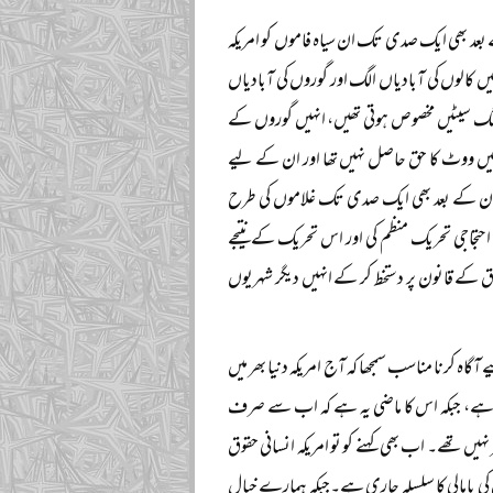
کے بعد بھی ایک صدی تک ان سیاہ فاموں کو امریکہ
 کالوں کی آبادیاں الگ اور گوروں کی آبادیاں
 الگ سیٹیں مخصوص ہوتی تھیں، انہیں گوروں کے
 انہیں ووٹ کا حق حاصل نہیں تھا اور ان کے لیے
علان کے بعد بھی ایک صدی تک غلاموں کی طرح
حتجاجی تحریک منظم کی اور اس تحریک کے نتیجے
 کے قانون پر دستخط کر کے انہیں دیگر شہریوں
آگاہ کرنا مناسب سمجھا کہ آج امریکہ دنیا بھر میں
رتا ہے، جبکہ اس کا ماضی یہ ہے کہ اب سے صرف
 تھے۔ اب بھی کہنے کو تو امریکہ انسانی حقوق
 کی پامالی کا سلسلہ جاری ہے۔جبکہ ہمارے خیال