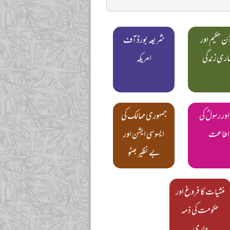
ن حکیم اور
شریعہ بورڈ آف
اری زندگی
امریکہ
 اور رسولؐ کی
جمہوری ممالک کی
اطاعت
ایسوسی ایشن اور
بے نظیر بھٹو
منشیات کا فروغ اور
حکومت کی ذمہ