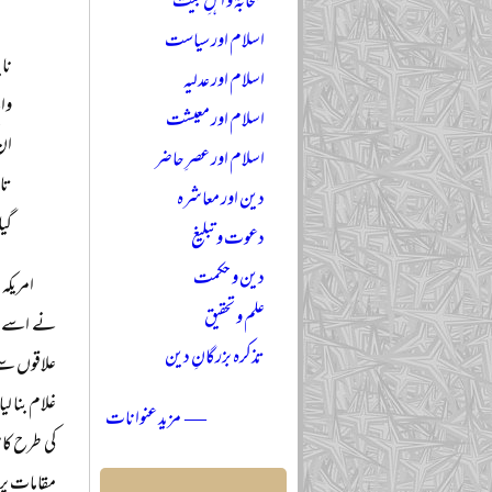
صحابہؓ و اہلِ بیتؓ
اسلام اور سیاست
اسلام اور عدلیہ
اسلام اور معیشت
اسلام اور عصرِ حاضر
دین اور معاشرہ
گیا
دعوت و تبلیغ
دین و حکمت
امریکہ
علم و تحقیق
نے اسے اپن
تذکرہ بزرگانِ دین
علاقوں سے 
غلام بنا لی
— مزید عنوانات
کی طرح کام
مقامات پر 