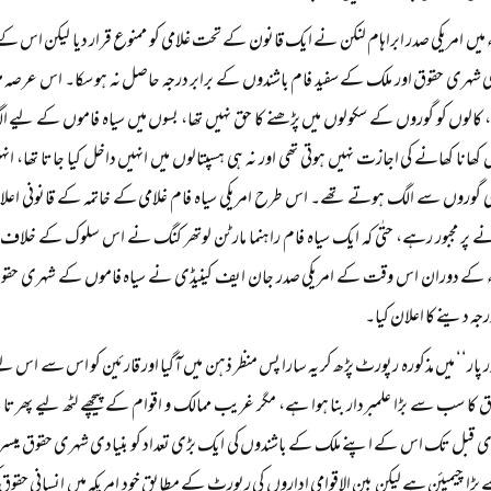
۱۸۶ء میں امریکی صدر ابراہام لنکن نے ایک قانون کے تحت غلامی کو ممنوع قرار دیا لیکن اس 
شہری حقوق اور ملک کے سفید فام باشندوں کے برابر درجہ حاصل نہ ہو سکا۔ اس عرصہ میں
 کالوں کو گوروں کے سکولوں میں پڑھنے کا حق نہیں تھا، بسوں میں سیاہ فاموں کے لیے
 کھانا کھانے کی اجازت نہیں ہوتی تھی اور نہ ہی ہسپتالوں میں انہیں داخل کیا جاتا تھا،
ھی گوروں سے الگ ہوتے تھے۔ اس طرح امریکی سیاہ فام غلامی کے خاتمہ کے قانونی ا
ے پر مجبور رہے، حتٰی کہ ایک سیاہ فام راہنما مارٹن لوتھر کنگ نے اس سلوک کے خلاف ا
یں ۱۹۶۴ء کے دوران اس وقت کے امریکی صدر جان ایف کینیڈی نے سیاہ فاموں کے شہری حقوق
رجہ دینے کا اعلان کیا۔
 پار‘‘ میں مذکورہ رپورٹ پڑھ کر یہ سارا پس منظر ذہن میں آگیا اور قارئین کو اس سے اس لیے 
وق کا سب سے بڑا علمبردار بنا ہوا ہے، مگر غریب ممالک و اقوام کے پیچھے لٹھ لیے پھ
بل تک اس کے اپنے ملک کے باشندوں کی ایک بڑی تعداد کو بنیادی شہری حقوق میسر نہیں
ڑا چیمپئن ہے لیکن بین الاقوامی اداروں کی رپورٹ کے مطابق خود امریکہ میں انسانی حقوق