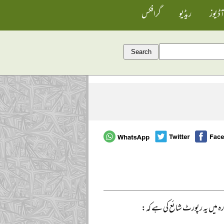
آڈیوز
ریڈیو
گرافکس