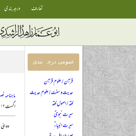
تعارف
درجہ بندی
عمومی درجہ بندی
قرآن / علومِ قرآن
حدیث و سنت / علومِ حدیث
ماہنامہ نصر
فقہ / اصولِ فقہ
اگست ۲۰۱۲ء
سیرتِ نبویؐ
سیرتِ انبیاءؑ
دوبئی سے شا