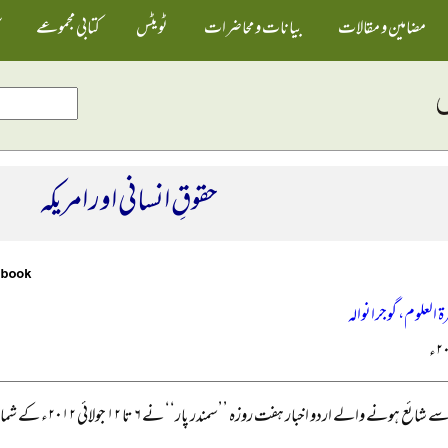
مضامین و مقالات
بیانات و محاضرات
ٹویٹس
کتابی مجموعے
حقوقِ انسانی اور امریکہ
ۃ العلوم، گوجرانوالہ
ئع ہونے والے اردو اخبار ہفت روزہ ’’سمندر پار‘‘ نے ۶ تا ۱۲ جولائی ۲۰۱۲ء کے شمارہ میں یہ رپورٹ شائع کی ہے کہ: