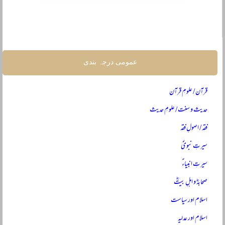
عمومی درجہ بندی
قرآن / علومِ قرآن
حدیث و سنت / علومِ حدیث
فقہ / اصولِ فقہ
سیرتِ نبویؐ
سیرتِ انبیاءؑ
صحابہؓ و اہلِ بیتؓ
اسلام اور سیاست
اسلام اور عدلیہ