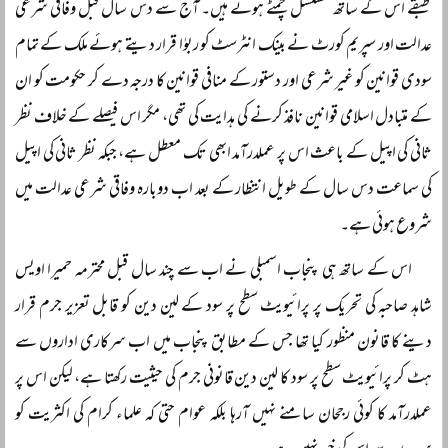
طبقے اس کے ساتھ مسلسل چمٹے ہوئے ہیں۔ آج سے دس سال قبل وفاقی شرعی
عدالت اور سپریم کورٹ نے بینک انٹرسٹ کو ربوٰا قرار دیتے ہوئے ملک کے تمام
سودی قوانین کو غیر شرعی اور دستور کے منافی قوانین کا درجہ دے کر حکومت کو ان
کے متبادل اسلامی قوانین نافذ کرنے کی ہدایت کی تھی، مگر اس فیصلے کے خلاف نظر
ثانی کی اپیل کے باعث اس پر عملدرآمد ابھی تک معطل ہے، جبکہ نظر ثانی کی اپیل
کی سماعت دس سال کے طویل انتظار کے بعد اب دوبارہ وفاقی شرعی عدالت میں
شروع ہوئی ہے۔
اس کے ساتھ ہی پنجاب اسمبلی نے اب سے چند سال قبل محترمہ حمیرا اویس
شاہد صاحبہ کی تحریک پر پرائیویٹ سطح پر سود کے لین دین کو قابل تعزیر جرم قرار
دینے کا قانون منظور کیا تھا جس کے مطابق پنجاب میں اب سرکاری اداروں سے
ہٹ کر پرائیویٹ سطح پر سود کا لین دین قانونی جرم کی حیثیت رکھتا ہے، لیکن اس پر
عملدرآمد کا کوئی رجحان سامنے نہیں آرہا بلکہ عوام حتی کہ علماء کرام کی اکثریت کو