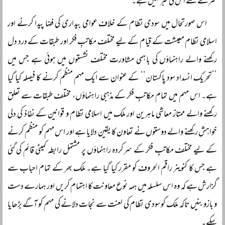
سرے سے اس کی خبر نہیں ہے۔
اس صورتحال میں سودی نظام کے خلاف عوامی بیداری کی فضا پیدا کرنے اور
اسلامی نظام معیشت کے قیام کے لیے مختلف مکاتبِ فکر اور طبقات کے درد دل
رکھنے والے راہنماؤں کی باہمی مشاورت مختلف نشستوں میں ہوئی ہے جس میں
’’تحریک انسداد سود پاکستان‘‘ کے عنوان سے ایک مہم منظم کرنے کا فیصلہ کیا گیا
ہے۔ اس مہم میں تمام مکاتبِ فکر کے مذہبی راہنماؤں، مختلف طبقات سے تعلق
رکھنے والے ممتاز معاشی ماہرین اور ملک میں اسلامی نظام و قوانین کے نفاذ کی دلی
خواہش رکھنے والے دوستوں نے تعاون کا یقین دلایا ہے اور اس مہم کو منظم کرنے
کے لیے مختلف مکاتبِ فکر کے سرکردہ راہنماؤں پر مشتمل رابطہ کمیٹی قائم کی گئی
ہے جس کا کنوینر راقم الحروف کو مقرر کیا گیا ہے۔ ملک بھر کے تمام احباب سے
گزارش ہے کہ وہ اس سلسلہ میں ہمہ نوع معاونت کا اہتمام کریں اور ہمارے دست
و بازو بنیں تاکہ ملک کو سودی نظام کی لعنت سے نجات دلانے کی مہم کو آگے بڑھایا
سکے۔