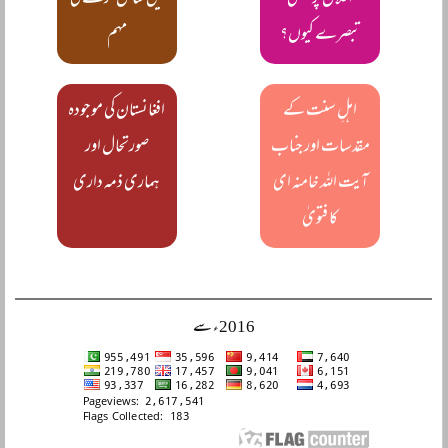
اعلان پر منفی
میں شامل کرنے کی
تبصرے کیوں؟
مہم
اہلِ سنت کے
افغانستان کی موجودہ
مقدسات اور جناب
صورتحال اور
آیت اللہ خامنہ ای
ہماری ذمہ داری
کا فتویٰ
2016ء سے