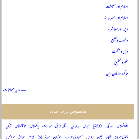
اسلام اور معیشت
اسلام اور عصرِ حاضر
دین اور معاشرہ
دعوت و تبلیغ
دین و حکمت
علم و تحقیق
تذکرہ بزرگانِ دین
— مزید عنوانات
مخصوص درجہ بندی
افغانستان
امریکہ
انڈونیشیا
ایران
برطانیہ
بنگلہ دیش
بھارت
پاکستان
تاجکستان
ترکیہ
جنوبی افریقہ
چیچنیا
چین
روس
سعودی عرب
سوڈان
سویٹزرلینڈ
شام
عراق
فرانس