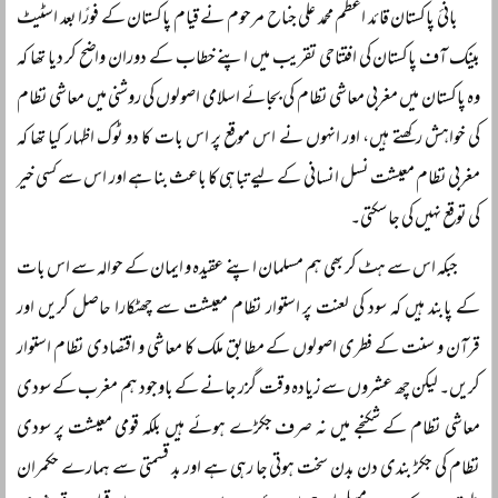
بانیٔ پاکستان قائد اعظم محمد علی جناح مرحوم نے قیام پاکستان کے فورًا بعد اسٹیٹ
بینک آف پاکستان کی افتتاحی تقریب میں اپنے خطاب کے دوران واضح کر دیا تھا کہ
وہ پاکستان میں مغربی معاشی نظام کی بجائے اسلامی اصولوں کی روشنی میں معاشی نظام
کی خواہش رکھتے ہیں، اور انہوں نے اس موقع پر اس بات کا دو ٹوک اظہار کیا تھا کہ
مغربی نظام معیشت نسل انسانی کے لیے تباہی کا باعث بنا ہے اور اس سے کسی خیر
کی توقع نہیں کی جا سکتی۔
جبکہ اس سے ہٹ کر بھی ہم مسلمان اپنے عقیدہ و ایمان کے حوالہ سے اس بات
کے پابند ہیں کہ سود کی لعنت پر استوار نظام معیشت سے چھٹکارا حاصل کریں اور
قرآن و سنت کے فطری اصولوں کے مطابق ملک کا معاشی و اقتصادی نظام استوار
کریں۔ لیکن چھ عشروں سے زیادہ وقت گزر جانے کے باوجود ہم مغرب کے سودی
معاشی نظام کے شکنجے میں نہ صرف جکڑے ہوئے ہیں بلکہ قومی معیشت پر سودی
نظام کی جکڑ بندی دن بدن سخت ہوتی جا رہی ہے اور بد قسمتی سے ہمارے حکمران