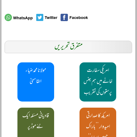
متفرق تحریریں
امریکی سفارت
مولانا محمد ضیاء
خانے میں ہم جنس
القاسمیؒ
پرستوں کی تقریب
امریکہ کا صدارتی
قادیانی مسئلہ ایک
امیدوار ’’باراک
نئے موڑ پر