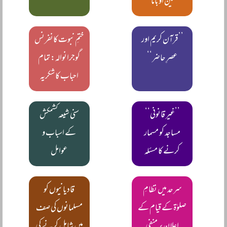
حسین اوباما‘‘
’’قرآن کریم اور
ختمِ نبوت کانفرنس
عصرِ حاضر‘‘
گوجرانوالہ: تمام
احباب کا شکریہ
’’غیر قانونی‘‘
سنی شیعہ کشمکش
مساجد کو مسمار
کے اسباب و
کرنے کا مسئلہ
عوامل
سرحد میں نظامِ
قادیانیوں کو
صلوٰۃ کے قیام کے
مسلمانوں کی صف