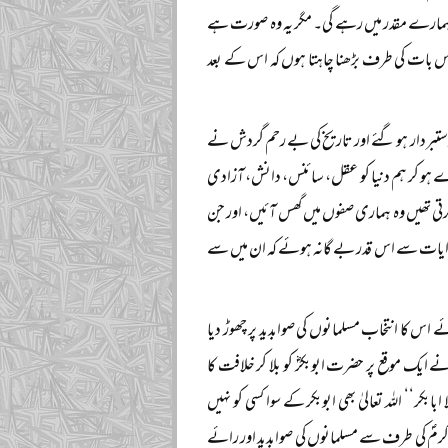
ہمارے مقدر میں رہے گی۔ مگر یہ وہ صورت ہے
اس بات کی طرف بڑھنا چاہتا ہوں کہ اس کے بعد
دستبردار ہو گئے اور تاریخ کی بے رحم گردش نے
ھڑے ہو کر ہم دنیا کو عقل، سائنس، دانش، آزادی
کرتی تھیں وہ ہماری صفوں میں گھس آئیں، اور جن
و روایات سے اس قدر بے گانہ ہوئے کہ ان میں سے
ے اس کا انتخاب مسلمانوں کی صوابدید پر چھوڑ دیا
ایک موقع پر حضرت ابوبکرؓ کو بلا کر خلافت کا
 ابابکر‘‘ اللہ تعالیٰ بھی ابوبکر کے سوا کسی کو نہیں
 اکرمؐ کی طرف سے مسلمانوں کی صوابدید اور رائے