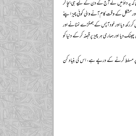
ی کہ یہ داؤ میں نے آج کے دن کے لیے ہی بچا کر
لیتے اور مشکل کے وقت کام آنے والی کوئی چیز اپنے
ر رکھ دیا اور خود آپس کے جھگڑے نمٹانے اور
نک دیا اور ہماری ہر چیز پر قبضہ کر کے دنیا کو
ر پر مسلط کرنے کے درپے ہے، اس کی بنیاد کن