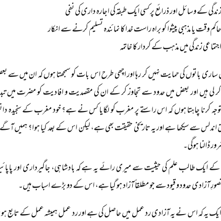
ندگی کے وسائل اور ذرائع پر کسی ایک طبقہ کی اجارہ داری کی نفی
اکم وقت یا مذہبی پیشوا کو براہ راست خدا کا نمائندہ تسلیم کرنے سے انکار
جتماعی زندگی میں مذہب کے کردار کا خاتمہ
 ساری باتوں کی حمایت نہیں کر رہا اور اچھی طرح اس بات کو سمجھتا ہوں کہ ان میں سے 
ر لی ہیں اور بعض میں حدود سے تجاوز کر کے ان کی مقصدیت و افادیت کو مضرت میں تبدی
وجہ کرنا چاہتا ہوں کہ اس راستے پر مغرب کو لگایا کس نے ہے؟ خود مغرب کے سنجیدہ دا
 اندلس سے سیکھا ہے اور یہ تاریخی حقیقت بھی ہے، لیکن اس کے بعد کیا ہوا؟ ہمیں آگے
ور ڈالنا ہوگی۔
 کے ایک طالب علم کی حیثیت سے میری رائے یہ ہے کہ بادشاہی، جاگیرداری اور پا
ورِ آزادی حدود و قیود سے جو مطلقاً آزاد ہو گیا ہے، اس کے دو بڑے اسباب ہیں۔
یک یہ کہ اس نے یہ آزادی رد عمل میں حاصل کی ہے اور رد عمل ہمیشہ عمل کے تابع ہوت