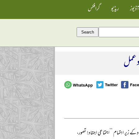
آڈیوز
ریڈیو
گرافکس
د عمل
لام آباد کے زیر اہتمام ’’اجتماعی اجتہاد! تصور،