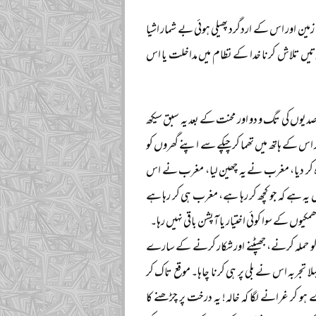
مین اور اس کے اردگرد پھیلی ہوئی بے شمار اشیا
ورتیں تلاش کرنا خدا کے نظام میں مداخلت یا اس
وں کی تگ و دو اور محنت کے بعد یہ سبق سیکھ
 اس کے ہاتھ میں تھما کر چپکے سے اپنے گھروں کو
 کر دیا، مغرب نے یہ چھین لیا، مغرب نے اس
یہ ہے کہ جو کچھ کر رہا ہے، مغرب ہی کر رہا ہے
وں کے سوا کوئی اختیار یا آپشن باقی نہیں رہا۔
شیر کو حملہ کرنے، جھپٹنے اور شکار کرنے کے سارے
تجربہ اس نے بلی پر ہی کرنا چاہا۔ موقع تاک کر
و کر غرانے لگا کہ خالہ! یہ درخت پر چڑھنے کا