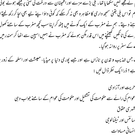
م نے مجھے نہیں سکھایا تھا۔ بلی بڑے مزے اور اطمینان سے درخت کی ٹہنی پر بیٹھے ہوئے بول
ہم تو اس بلی جتنی سمجھ داری کا مظاہرہ بھی نہ کر سکے کہ کوئی داؤ اپنے لیے بھی بچا کر رکھ 
رہنے دیتے۔ ہم نے مغرب کے ایک کونے میں بیٹھ کر اپنا سب کچھ مغرب کے سامنے کھول ک
کی ٹانگیں کھینچنے میں اس قدر مگن ہوئے کہ مغرب نے ہمیں اسپین سے اٹھا کر سمندر میں پھی
کے سفر پر روانہ ہوگیا۔
س تہذیب و تمدن پر نازاں ہے اور جسے پوری دنیا پر میڈیا، معیشت اور اسلحہ کے زو
ہے؟ ذرا ایک نظر ڈال لیں:
ریت اور آزادی
وام کی رائے سے حکومت کی تشکیل اور حکومت کی عوام کے سامنے جواب دہی
ہری حقوق
ائنس اور ٹیکنالوجی
نسانی مساوات