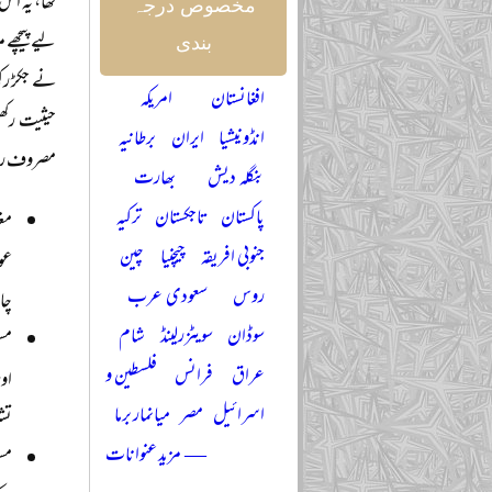
تھا، یہ اس
مخصوص درجہ
لیے پیچھے 
بندی
نے جکڑ رکھ
افغانستان
امریکہ
حیثیت رکھ
انڈونیشیا
ایران
برطانیہ
مصروف رہنا
بنگلہ دیش
بھارت
پاکستان
تاجکستان
ترکیہ
مغ
جنوبی افریقہ
چیچنیا
چین
عوا
روس
سعودی عرب
چا
سوڈان
سویٹزرلینڈ
شام
مسل
عراق
فرانس
فلسطین و
اور
اسرائیل
مصر
میانمار برما
تش
— مزید عنوانات
مس