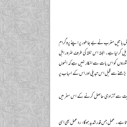
بعض باتیں مغرب نے بے جا طور پر اپنے پروگرام
ل کر لیا ہے۔ البتہ اس نکتہ کی طرف ضرور اہل
نشوروں کو اس بات سے انکار نہیں ہے کہ انہوں
 بڑھنے سے قبل اس تبدیلی اور اس کے اسباب پر
پائیت سے آزادی حاصل کرنے کے اس سفر میں
ا ہے۔ عمل جس قدر شدید ہوگا، رد عمل بھی اسی