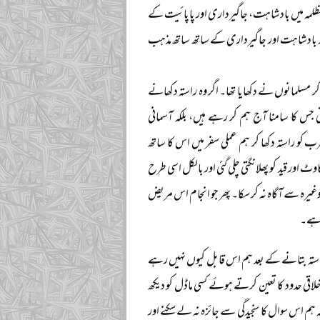
مہ میں بادشاہت، جاگیرداری اور پاپائیت کے
دی اور بادشاہت اور جاگیرداری کے ساتھ ساتھ مذہب
ر مسلمانوں نے دکھایا تھا۔ اگر وہ راستہ دکھانے
 جس کا سامنا آج ہم کر رہے ہیں، بلکہ آسمانی
 کو راستہ دکھا کر ہم عملی سفر میں اس کا ساتھ
ور قید کو پھلانگتی چلی گئی اور بالکل اسی طرح
وغیرہ سے آگاہ نہ کر سکا۔ پھر جو انجام اس مریض
 ہے۔
استہ بتانے کے بعد ہم اس قابل کیوں نہیں رہے
لاقی حدود کا تعین کرتے ہوئے کسی ماڈل کو دیکھ
ہم اس سوال کا سنجیدگی سے جائزہ نہ لے سکنے اور