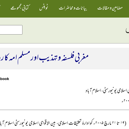
مضامین و مقالات
بیانات و محاضرات
ٹویٹس
کتابی مجموعے
مغربی فلسفہ و تہذیب اور مسلم امہ کا ر
ی اسلامی یونیورسٹی، اسلام آباد
(۱۹ تا ۲۱ مارچ ۲۰۰۵ء کو ادارۂ تحقیقات اسلامی، بین الاقوامی اسلامی یونیورسٹی اس