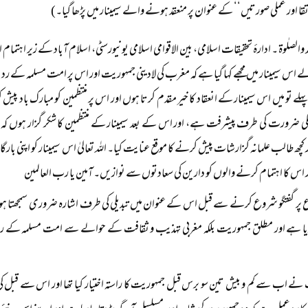
قا اور عملی صورتیں‘‘ کے عنوان پر منعقد ہونے والے سیمینار میں پڑھا گیا۔)
مد والصلٰوۃ ۔ ادارۂ تحقیقات اسلامی، بین الاقوامی اسلامی یونیورسٹی، اسلام آباد کے زیر اہ
 اس سیمینار میں مجھے کہا گیا ہے کہ مغرب کی لادینی جمہوریت اور اس پر امت مسلمہ ک
 تو میں اس سیمینار کے انعقاد کا خیر مقدم کرتا ہوں اور اس پر منتظمین کو مبارک باد پ
ر ملی ضرورت کی طرف پیشرفت ہے، اور اس کے بعد سیمینار کے منتظمین کا شکر گزار ہوں
ر کچھ طالب علمانہ گزارشات پیش کرنے کا موقع عنایت کیا۔ اللہ تعالیٰ اس سیمینار کو اپنی بار
ر اس کا اہتمام کرنے والوں کو دارین کی سعادتوں سے نوازیں۔ آمین یا رب العالمین
پر گفتگو شروع کرنے سے قبل اس کے عنوان میں تبدیلی کی طرف اشارہ ضروری سمجھتا ہوں
ا ہے اور مطلق جمہوریت بلکہ مغربی تہذیب و ثقافت کے حوالے سے امت مسلمہ کے رد عمل
ے اب سے کم و بیش تین سو برس قبل جمہوریت کا راستہ اختیار کیا تھا اور اس سے قبل کی