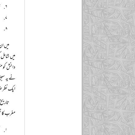
ز
ح
ا
میں ان
میں شامل ک
دانش کو مت
نے یہ سبق
ایک نظر ضر
تاریخ
مغرب کا تص
ا