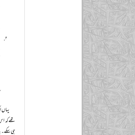
ک
م
ک
د
ک
ت
د
ہ
ک
یہاں ا
تھے کہ اس 
ہی سکے۔ یہ