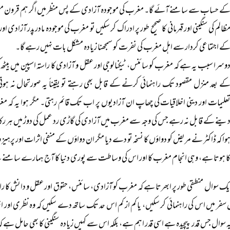
ے حساب سے سامنے آئے گا۔ مغرب کی موجودہ آزادی کے پس منظر میں اگر ہم قرون مظل
ظالم کی سنگینی اور قہرمانی کا صحیح طور پر ادراک کر سکیں تو مغرب کی موجودہ مادرپدر آزا
ے اجتماعی کردار سے اہل مغرب کی نفرت کو سمجھنا زیادہ مشکل بات نہیں رہے گا۔
وسرا سبب یہ ہے کہ مغرب کو سائنس، ٹیکنالوجی اور عقل و آزادی کا راستہ اسپین میں بیٹھ ک
ے بعد منزل مقصود تک راہنمائی کرنے کے قابل بھی رہتے تو یقیناً یہ صورتحال نہ ہوتی
علیمات اور دینی اخلاقیات کی چھاپ ان آزادیوں پر اب تک قائم رہتی۔ مگر ہوا یہ کہ مغرب
ینے کے قابل نہ رہے جس کی وجہ سے مغرب میں آزادی کی گاڑی رد عمل کی دوڑ میں ہر رکاوٹ ا
وا کہ ڈاکٹر نے مریض کو دواؤں کا نسخہ تو دے دیا مگر ان دواؤں کے منفی اثرات اور پرہیز 
ا ہوتا ہے، وہی انجام مغرب کا اور اس کی وساطت سے پوری دنیا کا آج ہمارے سامنے
یک سوال منطقی طور پر ابھرتا ہے کہ مغرب کو آزادی، سائنس، حقوق اور عقل و دانش کا ر
سفر میں اس کی راہنمائی کر سکیں، یا کم از کم اس حد تک ساتھ دے سکیں کہ وہ نظری اور اخ
 سوال جس قدر پیچیدہ ہے اسی قدر اہم ہے، بلکہ اس سے کہیں زیادہ سنگینی کا بھی حامل ہے کہ 