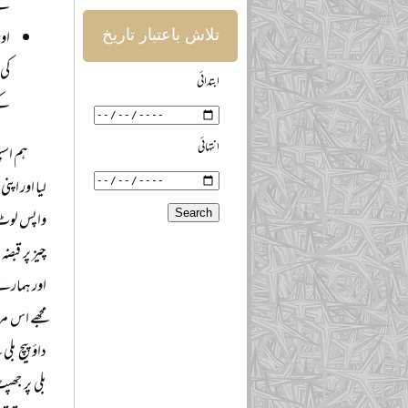
کے 
اور
تلاش باعتبار تاریخ
کی 
ابتدائی
کے 
انتہائی
ہم اسپ
لیا اور اپ
واپس لوٹ 
چیز پر قبض
اور ہمارے 
مجھے اس مر
داؤ پیچ بل
بلی پر جھپ