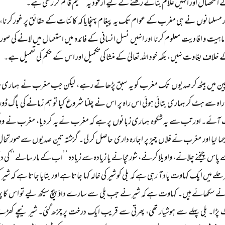
استحصال اور انہیں غلام بنائے رکھنے کے لیے ازخود یہ تقسیم قائم کر رکھی ہے۔
 مسلمانوں نے ہی مغرب کے عوام تک یہ پیغام پہنچایا کہ کائنات کے حقائق پر غور کرنا، ز
ماہیت و افادیت معلوم کرنا اور انہیں نسل انسانی کے فائدہ میں استعمال میں لانے کی ص
خلاف بغاوت نہیں، بلکہ خود اللہ تعالیٰ کے منشا کی تکمیل اور اس کے حکم کی تعمیل ہے۔
ین میں بیٹھ کر صدیوں تک مغرب کو یہ سبق پڑھاتے رہے، لیکن جب مغرب نے ہماری صدی
نی راہ سے ہٹ کر ہماری بتائی ہوئی اس راہ پر اس نے چلنا شروع کیا تو ہم زمانے کی باگ ڈور
آئے۔ اور تب سے یہ شکوہ ہماری زبانوں پر ہے کہ مغرب نے یہ کر دیا، مغرب نے وہ
ہ جما لیا اور مغرب نے فلاں چیز پر اجارہ داری حاصل کر لی۔ گزشتہ تین صدیوں سے صورتحال 
پاس چیخنے چلانے، واویلا کرنے، شور مچانے یا زیادہ سے زیادہ ’’اب کے مار سالے‘‘ کی دھمکی
حلے میں ایک کہاوت یاد آ رہی ہے کہ بلی کو شیر کی خالہ کہا جاتا ہے اور بتایا جاتا ہے کہ 
ی نے سکھائے ہیں۔ کہاوت ہے کہ شیر نے جب بلی سے سارے داؤ پیچ سیکھ لیے تو اس کا پہلا 
ٹ پڑا۔ بلی پہلے سے ہوشیار تھی، پھرتی سے قریب ایک درخت پر چڑھ گئی۔ شیر نیچے کھڑے ہ