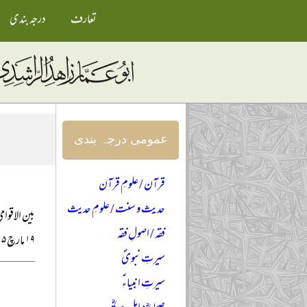
تعارف
درجہ بندی
عمومی درجہ بندی
قرآن / علومِ قرآن
حدیث و سنت / علومِ حدیث
بین الاقوام
فقہ / اصولِ فقہ
۱۹ مارچ ۲۰۰۵ء
سیرتِ نبویؐ
سیرتِ انبیاءؑ