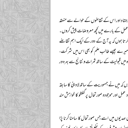
تمام اجتہاد اور اس کے تقاضوں کے حوالے سے منعقد
ے رد عمل کے بارے میں کچھ معروضات پیش کروں۔
یش کرتا ہوں کہ یہ آج کے دور کے ایک اہم تقاضے
 کہ میرے جیسے طالب علم کو بھی اس میں شرکت،
گاہ میں قبولیت کے ساتھ ثمرات و نتائج سے بہرہ ور
 کہ میں نے جمہوریت کے ساتھ لادینی کا سابقہ
 اور موجودہ صورتحال پر گفتگو کا خواہش مند
 صدیوں میں اسے جس صورتحال کا سامنا کرنا پڑا