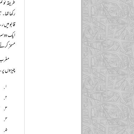
طریقہ تو ت
رکھا تھا۔ 
قابو میں 
ایک دوسرے 
مسخر کرنے 
مغرب ج
چیزوں پر 
ح
ع
ش
س
ا