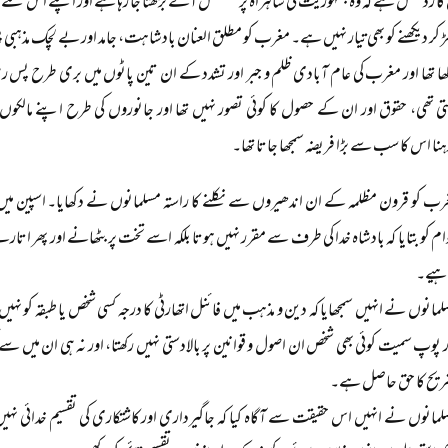
 کا رد عمل ہے کہ وہ جمہوریت کی شاہراہ پر مسلسل آگے بڑھتا جا رہا ہے اور اپنے اس نئے 
مڑ کر دیکھنے کو بھی تیار نہیں ہے۔ مغرب کو مطلق العنان بادشاہت، جامد اور بے لچک مذہبی 
ا تھا اور مغرب کی عام آبادی ظلم و جبر اور تشدد کے ان تین پاٹوں میں بری طرح پس رہ
تی تھی، حقوق اور ان کے حصول کا کوئی تصور نہیں تھا اور جانوروں کی طرح اپنے مالکو
 اس کا سب سے بڑا فریضہ سمجھا جاتا تھا۔
رب کو قرون مظلمہ کے ان اندھیروں سے نکلنے کا راستہ مسلمانوں نے دکھایا۔ اسپین میں 
م کو بتایا کہ بادشاہ خدا کی طرف سے مقرر نہیں ہوتا بلکہ اسے تخت پر بٹھانے اور پھر اتار
ہیے۔
مانوں نے انہیں سمجھایا کہ دین و مذہب میں فائنل اتھارٹی کا درجہ کسی شخص یا طبقہ کو نہی
 پوپ سمیت کوئی بھی شخص ان اصول و قوانین پر بالادستی نہیں رکھتا، اور نہ ہی ان میں سے کس
ریح کا حق حاصل ہے۔
لمانوں نے انہیں اس حقیقت سے آگاہ کیا کہ جاگیرداری اور کاشتکاری کی تقسیم خدائی 