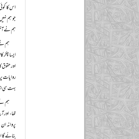
اس کا کوئ
جو ہم نہی
ہم نے آخر 
ہم نے 
ایسا چکر ک
اور حقوق ک
روایات پر 
بہت سی اقد
ہم نے 
تھا، اور آ
پروانہ ان ک
بنائے گا ا