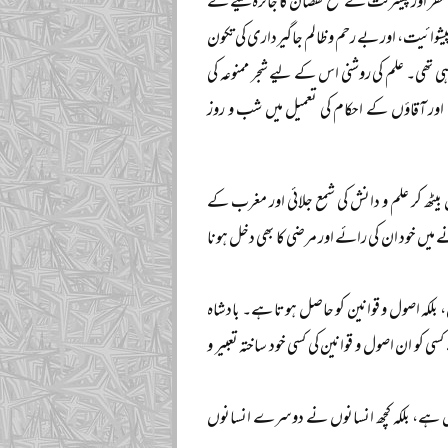
سفر اور پیشرفت کے نفع نقصان کا جائزہ لینے کے
پیشوائیت، اور بے رحم و ظالم جاگیرداری کی تکون
ی تھی۔ علم کی روشنی اس کے لیے شجر ممنوعہ کی
ں اور آقاؤں کے احکام کی تعمیل میں شب و روز
بیٹھ کر علم و دانش کی شمع جلائی اور مغرب کے
نے میں خود ان کی رائے اور مرضی کا بھی دخل ہونا
ں، بلکہ اصول و قوانین کو حاصل ہوتا ہے۔ بادشاہ
ی کو ان اصول و قوانین کی کسی خود ساختہ تعبیر و
نہیں ہے، بلکہ کچھ انسانوں نے دوسرے انسانوں