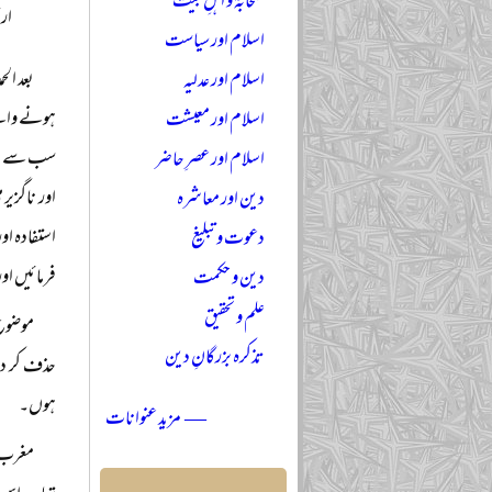
صحابہؓ و اہلِ بیتؓ
ارت
اسلام اور سیاست
بعد الح
اسلام اور عدلیہ
ہونے والے
اسلام اور معیشت
سب سے پہلے
اسلام اور عصرِ حاضر
اور ناگزی
دین اور معاشرہ
استفادہ او
دعوت و تبلیغ
فرمائیں او
دین و حکمت
علم و تحقیق
موضوع 
تذکرہ بزرگانِ دین
حذف کر دی
ہوں۔
— مزید عنوانات
مغرب ن