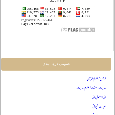
2016ء سے
عمومی درجہ بندی
قرآن / علومِ قرآن
حدیث و سنت / علومِ حدیث
فقہ / اصولِ فقہ
سیرتِ نبویؐ