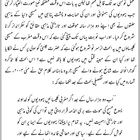
عمل تو کسی حد تک قابل فہم تھا لیکن یہ بات اس وقت مضحکہ خیز صورت اختیار کر گئی
جب یہودیوں کی ہمنوائی اور ان کی حمایت و پشت پناہی میں مسیحی دنیا کے مذہبی
حلقوں نے بھی اپنے دو ہزار سالہ موقف اور تاریخی مذہبی حقائق کو نظرانداز کرنا
شروع کر دیا۔ اور اب نوبت یہاں تک پہنچ گئی ہے کہ اس وقت مغرب کے مسیحی
کلیساؤں میں یہ بحث ازسرنو شروع ہوگئی ہے کہ حضرت عیسٰیؑ کو سولی پر کس نے لٹکایا
تھا اور کیا ان کے مبینہ قتل میں یہودیوں کا ہاتھ نہیں ہے؟ اس بحث کا تذکرہ
گوجرانوالہ سے شائع ہونے والے مسیحی جریدہ ماہنامہ کلام حق نے مئی ۲۰۰۴ء کے
شمارہ میں کیا ہے اور تفصیلی بحث کے بعد لکھا ہے کہ:
’’اب دو ہزار سال کے بعد اگر مغربی کلیسائیں یہودیوں کو خداوند
یسوع مسیح کی موت سے بری الذمہ قرار دیتی ہیں تو اس کی کوئی مذہبی
اور تاریخی اہمیت نہیں۔ یہ تمام پراپیگنڈا یہودیوں کے ایما پر ان کو
خوش کرنے کے لیے، سیاسی اور معاشی فائدہ اٹھانے کے لیے اور