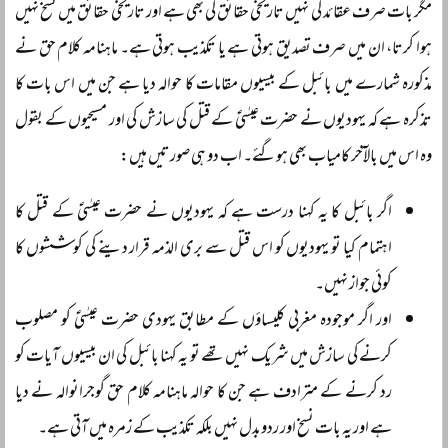
مگر بات صرف عقائد کی نہیں تاریخی حقائق کی بھی ہے اور تاریخی حقائق میں نسخ نہیں
ہوا کرتا، ان میں صرف تصدیق ہوتی ہے یا تکذیب ہوتی ہے۔ ماہنامہ کلام حق نے
مذکورہ شمارے میں بائبل کے بیسیوں مقامات کا حوالہ دیا ہے جن میں اس بات کا
تذکرہ ہے کہ یہودیوں نے حضرت عیسٰیؑ کے قتل کی سازش کی اور مسیحیوں کے بقول
وہ اس میں بالآخر کامیاب بھی ہوگئے۔ اب دو ہی صورتیں ہیں:
اگر بائبل کا یہ کہنا درست ہے کہ یہودیوں نے حضرت عیسٰیؑ کے قتل کا
اہتمام کیا تو یہودیوں کو اس قتل سے بری الذمہ قرار دینے کی کوششوں کا
کوئی جواز نہیں۔
اور اگر موجودہ مغربی کلیساؤں کے مطابق یہودی حضرت عیسٰیؑ کو مصلوب
کرنے کی سازش میں شریک نہیں تھے تو یہ کہنا بائبل کی ان بیسیوں آیات کو
رد کرنے کے مترادف ہے جن کا حوالہ ماہنامہ کلام حق گوجرانوالہ نے دیا
ہے اور یہ بات نسخ اور ردوبدل نہیں بلکہ تکذیب کے زمرہ میں آتی ہے۔