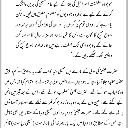
موجودہ سلطنت اسرائیل کی بقا کے لیے عام مسیحی کی برین واشنگ
کرنے کے لیے ہے تاکہ وہ یہودیوں کو معصوم مطلق مان لیں۔ لیکن
یاد رہے کہ یہودی قوم کی گردن پر اور ان کی اولاد کی گردن پر خداوند
یسوع مسیح کا خون ہے جس کا خمیازہ وہ دو ہزار سال کا عرصہ گزر
جانے کے باوجود ابھی تک بھگت رہے ہیں اور خداوند یسوع مسیح کی
واپسی تک بھگتتے رہیں گے۔‘‘
حضرت عیسٰیؑ کی سولی کے بارے میں مسیحی دنیا کا اب تک یہ روایتی اور کم و بیش
متفقہ عقیدہ چلا آرہا ہے کہ یہودیوں نے انہیں سولی پر لٹکانے کا اہتمام کیا تھا جس میں
وہ کامیاب ہوگئے تھے، حضرت عیسٰیؑ مصلوب ہوئے تھے، اس کے بعد قبر میں دفن
کیے گئے تھے، تین دن کے بعد دوبارہ زندہ ہو کر قبر سے نکلے تھے اور پھر آسمانوں
پر اٹھا لیے گئے تھے۔ حضرت عیسٰیؑ کا دوبارہ نزول مسیحی دنیا کے عقائد میں بھی شامل
ہے جس کے مطابق وہ دنیا میں ایک بار پھر خدا کی بادشاہت (مسیحی ریاست) قائم