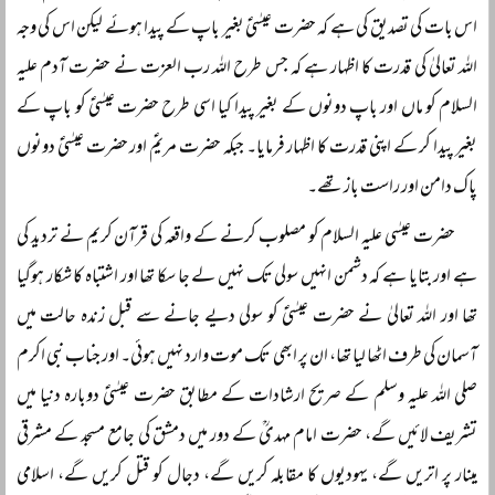
اس بات کی تصدیق کی ہے کہ حضرت عیسٰیؑ بغیر باپ کے پیدا ہوئے لیکن اس کی وجہ
اللہ تعالیٰ کی قدرت کا اظہار ہے کہ جس طرح اللہ رب العزت نے حضرت آدم علیہ
السلام کو ماں اور باپ دونوں کے بغیر پیدا کیا اسی طرح حضرت عیسٰیؑ کو باپ کے
بغیر پیدا کر کے اپنی قدرت کا اظہار فرمایا۔ جبکہ حضرت مریمؑ اور حضرت عیسٰیؑ دونوں
پاک دامن اور راست باز تھے۔
حضرت عیسٰی علیہ السلام کو مصلوب کرنے کے واقعہ کی قرآن کریم نے تردید کی
ہے اور بتایا ہے کہ دشمن انہیں سولی تک نہیں لے جا سکا تھا اور اشتباہ کا شکار ہوگیا
تھا اور اللہ تعالیٰ نے حضرت عیسٰیؑ کو سولی دیے جانے سے قبل زندہ حالت میں
آسمان کی طرف اٹھا لیا تھا، ان پر ابھی تک موت وارد نہیں ہوئی۔ اور جناب نبی اکرم
صلی اللہ علیہ وسلم کے صریح ارشادات کے مطابق حضرت عیسٰیؑ دوبارہ دنیا میں
تشریف لائیں گے، حضرت امام مہدیؒ کے دور میں دمشق کی جامع مسجد کے مشرقی
مینار پر اتریں گے، یہودیوں کا مقابلہ کریں گے، دجال کو قتل کریں گے، اسلامی