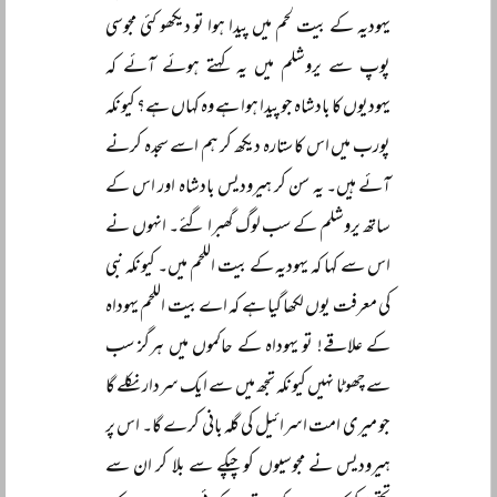
یہودیہ کے بیت لحم میں پیدا ہوا تو دیکھو کئی مجوسی
پوپ سے یروشلم میں یہ کہتے ہوئے آئے کہ
یہودیوں کا بادشاہ جو پیدا ہوا ہے وہ کہاں ہے؟ کیونکہ
پورب میں اس کا ستارہ دیکھ کر ہم اسے سجدہ کرنے
آئے ہیں۔ یہ سن کر ہیرودیس بادشاہ اور اس کے
ساتھ یروشلم کے سب لوگ گھبرا گئے۔ انہوں نے
اس سے کہا کہ یہودیہ کے بیت اللحم میں۔ کیونکہ نبی
کی معرفت یوں لکھا گیا ہے کہ اے بیت اللحم یہوداہ
کے علاقے! تو یہوداہ کے حاکموں میں ہرگز سب
سے چھوٹا نہیں کیونکہ تجھ میں سے ایک سردار نکلے گا
جو میری امت اسرائیل کی گلہ بانی کرے گا۔ اس پر
ہیرودیس نے مجوسیوں کو چپکے سے بلا کر ان سے