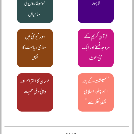
لاہور
موسیقاروں کی
اسامیاں
قرآنِ کریم کے
دور نبویؐ میں
مروجہ نسخے اور ایک
اسلامی ریاست کا
نئی بحث
نقشہ
’’معیشت کے چند
مہمان کا احترام اور
اہم پہلو، اسلامی
دینی و ملی حمیت
نقطۂ نظر سے‘‘