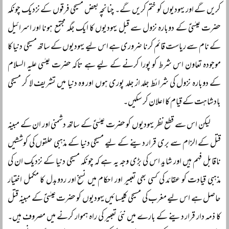
کریں گے اور یہودیوں کو ختم کریں گے۔ چنانچہ بعض مسیحی فرقوں کے نزدیک چونکہ
حضرت عیسٰیؑ کے دوبارہ نزول سے قبل یہودیوں کا ایک جگہ مجتمع ہونا اور اسرائیل
کے نام سے ریاست قائم کرنا ضروری ہے اس لیے یہودیوں کے ساتھ مسیحی دنیا کا
موجودہ تعاون اس شرط کو پورا کرنے کے لیے ہے تاکہ حضرت عیسٰی علیہ السلام
کے دوبارہ نزول کی شرائط جلد از جلد پوری ہوں اور وہ دنیا میں تشریف لا کر مسیحی
بادشاہت کے قیام کا اعلان کر سکیں۔
لیکن اس سے قطع نظر یہودیوں کو حضرت عیسٰیؑ کے ساتھ دشمنی اور ان کے مبینہ
قتل کے الزام سے بری قرار دینے کے لیے مسیحی دنیا کے مذہبی حلقوں کی کوششیں
ناقابل فہم ہیں اور شاید اس کی بڑی وجہ یہ ہے کہ چونکہ مسیحی دنیا کے نزدیک ان کی
مذہبی قیادت کو عقائد کی کسی بھی تعبیر اور احکام میں نسخ اور ردوبدل کا مکمل اختیار
حاصل ہے اس لیے مغرب کی مسیحی کلیسائیں یہودیوں کو حضرت عیسٰیؑ کے مبینہ قتل
کا ذمہ دار قرار دینے کے بارے میں نئی تعبیر کی راہ ہموار کرنے میں مصروف ہیں۔