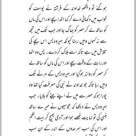
ہوگئے تو دیکھو خداوند کے فرشتہ نے یوسف کو
خواب میں دکھائی دے کر کہا اٹھ! بچے اور اس کی ماں
کو ساتھ لے کر مصر کو بھاگ جا اور جب تک میں تجھ
سے نہ کہوں وہیں رہنا کیونکہ ہیرودیس اس بچے کی
تلاش میں ہے تاکہ اسے ہلاک کر دے۔ پس وہ اٹھا
اور رات کے وقت بچے اور اس کی ماں کو ساتھ لے
کر مصر کو روانہ ہوگیا اور ہیرودیس کے مرنے تک
وہیں رہا تاکہ جو خداوند نے نبی کی معرفت کیا تھا وہ
پورا ہو کہ مصر سے میں نے اپنے بیٹے کو بلایا۔ جب
ہیرودیس نے دیکھا کہ مجوسیوں نے میرے ساتھ
ہنسی کی تو نہایت غصے ہوا اور آدمی بھیج کر بیت اللحم
اور اس کی سب سرحدوں کے اندر کے ان سب