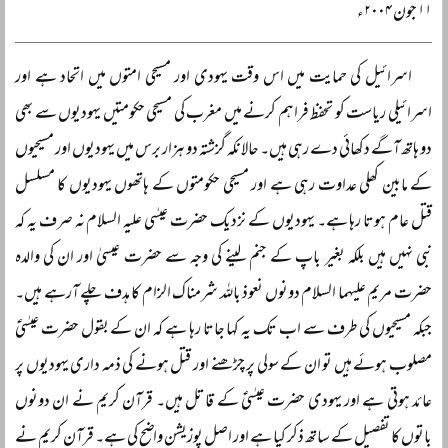
۱۱ جون ۲۰۰۴ء
اسرائیل کی حمایت میں اس وقت یہودی اور مسیحی امتوں میں اتحاد ہے اور
اسرائیلی ریاست کو تحفظ فراہم کرنے میں مغرب کی مسیحی حکومتیں یہودیوں سے بھی
دو ہاتھ آگے دکھائی دے رہی ہیں۔ حالانکہ گزشتہ دو ہزار برس میں یہودیوں اور مسیحیوں
کے مابین کھلی عداوت رہی ہے اور مسیحی حکومتوں کے ہاتھوں یہودیوں کا مسلسل
قتل عام ہوتا رہا ہے۔ یہودیوں کے نزدیک حضرت عیسٰی علیہ السلام نہ صرف یہ کہ
نبی نہیں ہیں بلکہ بغیر باپ کے جنم لینے کی وجہ سے حضرت عیسیٰ اور ان کی والدہ
حضرت مریم علیہما السلام دونوں نعوذ باللہ شرمناک الزام کا ہدف چلے آرہے ہیں۔
جبکہ مسیحیوں کی طرف سے اب تک یہ کہا جاتا رہا ہے کہ ان کے بقول حضرت عیسٰیؑ
مصلوب ہوئے ہیں تو ان کے سولی پر چڑھنے اور قتل ہونے کی ذمہ داری یہودیوں پر
عائد ہوتی ہے اور یہودی حضرت عیسٰیؑ کے قاتل ہیں۔ قرآن کریم نے ان دونوں
باتوں کا تفصیل کے ساتھ ذکر کیا ہے اور اصل پوزیشن واضح کی ہے۔ قرآن کریم نے