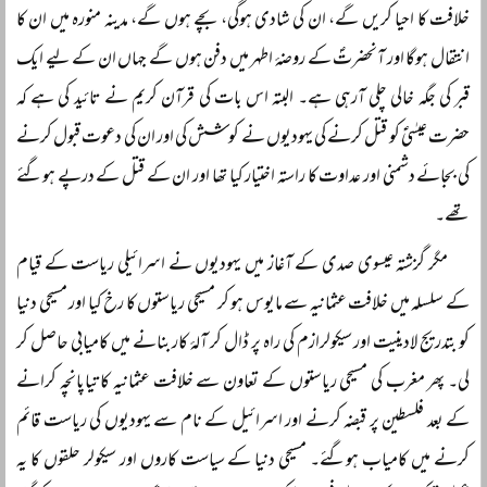
خلافت کا احیا کریں گے، ان کی شادی ہوگی، بچے ہوں گے، مدینہ منورہ میں ان کا
انتقال ہوگا اور آنحضرتؐ کے روضۂ اطہر میں دفن ہوں گے جہاں ان کے لیے ایک
قبر کی جگہ خالی چلی آرہی ہے۔ البتہ اس بات کی قرآن کریم نے تائید کی ہے کہ
حضرت عیسٰیؑ کو قتل کرنے کی یہودیوں نے کوشش کی اور ان کی دعوت قبول کرنے
کی بجائے دشمنی اور عداوت کا راستہ اختیار کیا تھا اور ان کے قتل کے درپے ہوگئے
تھے۔
مگر گزشتہ عیسوی صدی کے آغاز میں یہودیوں نے اسرائیلی ریاست کے قیام
کے سلسلہ میں خلافت عثمانیہ سے مایوس ہو کر مسیحی ریاستوں کا رخ کیا اور مسیحی دنیا
کو بتدریج لادینیت اور سیکولرازم کی راہ پر ڈال کر آلۂ کار بنانے میں کامیابی حاصل کر
لی۔ پھر مغرب کی مسیحی ریاستوں کے تعاون سے خلافت عثمانیہ کا تیاپانچہ کرانے
کے بعد فلسطین پر قبضہ کرنے اور اسرائیل کے نام سے یہودیوں کی ریاست قائم
کرنے میں کامیاب ہوگئے۔ مسیحی دنیا کے سیاست کاروں اور سیکولر حلقوں کا یہ