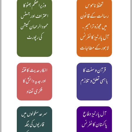
تحفظ ناموس
وزیراعظم بھٹو کا
رسالت کے قانون
اعتراف اور جسٹس
میں مجوزہ ترامیم ۔
حمود الرحمان کمیشن
آل پارٹیز کانفرنس
کی رپورٹ
لاہور کے مطالبات
قرآن و سنت کا
انکارِ حدیث کا فتنہ
باہمی تعلق و تلازم
اور جدید دانش کا
فکری تضاد
آل پارٹیز دفاعِ
سرحد سکولوں میں
پاکستان کانفرنس
قاریوں کی جگہ