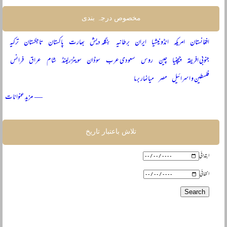
مخصوص درجہ بندی
افغانستان
امریکہ
انڈونیشیا
ایران
برطانیہ
بنگلہ دیش
بھارت
پاکستان
تاجکستان
ترکیہ
جنوبی افریقہ
چیچنیا
چین
روس
سعودی عرب
سوڈان
سویٹزرلینڈ
شام
عراق
فرانس
فلسطین و اسرائیل
مصر
میانمار برما
— مزید عنوانات
تلاش باعتبار تاریخ
ابتدائی
انتہائی