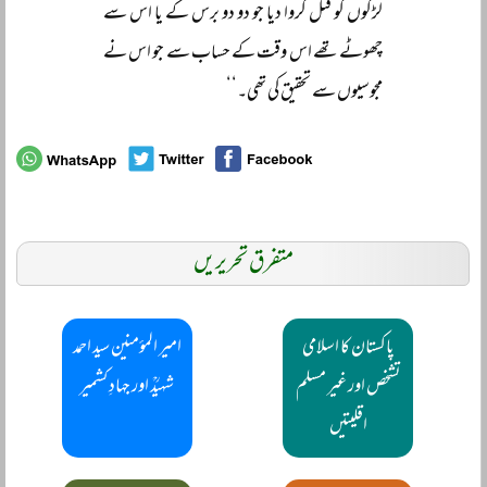
لڑکوں کو قتل کروا دیا جو دو دو برس کے یا اس سے
چھوٹے تھے اس وقت کے حساب سے جو اس نے
مجوسیوں سے تحقیق کی تھی۔‘‘
متفرق تحریریں
پاکستان کا اسلامی
امیر المؤمنین سید احمد
تشخص اور غیر مسلم
شہیدؒ اور جہادِ کشمیر
اقلیتیں