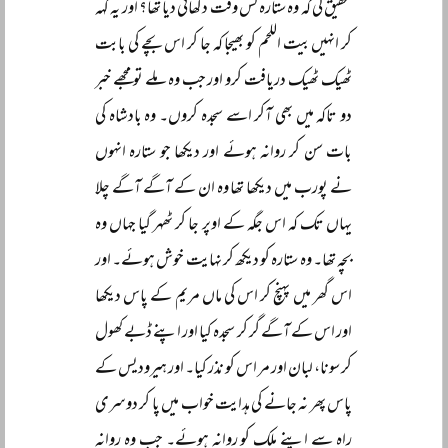
تحقیق کی کہ وہ ستارہ کس وقت دکھائی دیا تھا؟ اور یہ کہہ
کر انہیں بیت اللحم کو بھیجا کہ جا کر اس بچے کی بابت
ٹھیک ٹھیک دریافت کرو اور جب وہ ملے تو مجھے خبر
دو تاکہ میں بھی آکر اسے سجدہ کروں۔ وہ بادشاہ کی
بات سن کر روانہ ہوئے اور دیکھا جو ستارہ انہوں
نے پورب میں دیکھا تھا وہ ان کے آگے آگے چلا
یہاں تک کہ اس جگہ کے اوپر جا کر ٹھہر گیا جہاں وہ
بچہ تھا۔ وہ ستارہ کو دیکھ کر نہایت خوش ہوئے۔ اور
اس گھر میں پہنچ کر اس کی ماں مریم کے پاس دیکھا
اور اس کے آگے گر کر سجدہ کیا اور اپنے ڈبے کھول
کر سونا، لبان اور مر اس کو نذر کیا۔ اور ہیرودیس کے
پاس پھر نہ جانے کی ہدایت خواب میں پا کر دوسری
راہ سے اپنے ملک کو روانہ ہوئے۔ جب وہ روانہ