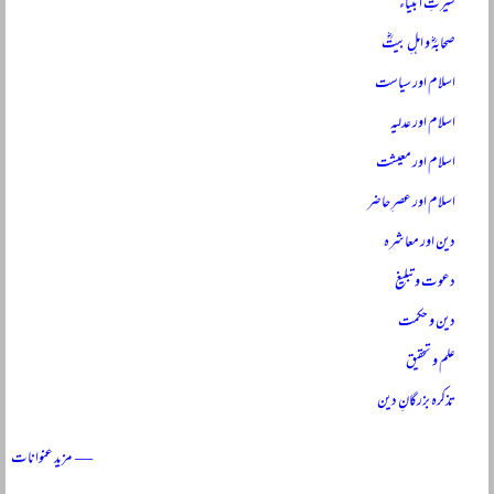
سیرتِ انبیاءؑ
صحابہؓ و اہلِ بیتؓ
اسلام اور سیاست
اسلام اور عدلیہ
اسلام اور معیشت
اسلام اور عصرِ حاضر
دین اور معاشرہ
دعوت و تبلیغ
دین و حکمت
علم و تحقیق
تذکرہ بزرگانِ دین
— مزید عنوانات