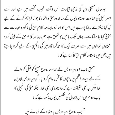
بہرحال مسیحی دنیا کی مذہبی قیادت اس وقت عجیب مخمصے میں ہے اور اسے
اسرائیل کی حمایت اور یہودیوں کے ساتھ دوستی و اتحاد کا جواز فراہم کرنے کے لیے
کیا کیا پینترے بدلنا پڑ رہے ہیں اس کا اندازہ ماہنامہ کلام حق کی مذکورہ عبارت سے
بخوبی کیا جا سکتا ہے۔ جہاں تک بائبل کا تعلق ہے ہم ماہنامہ کلام حق کے پیش کردہ
بیسیوں حوالوں میں سے صرف ایک کا تذکرہ قارئین کی دلچسپی کے لیے کرنا چاہتے
ہیں جس میں ماہنامہ کلام حق کا کہنا ہے کہ:
’’متی باب ۲: ہیرودیس نے خداوند یسوع مسیح کو قتل کروانے
کے لیے بیت اللحم میں بچوں کا قتل عام کروایا۔ گو ہیرودیس لادین
تھا لیکن یہ بھی حقیقت ہے کہ وہ یہودی بھی تھا۔ جبکہ متی کی انجیل کا
باب دوم میں اس اجمال کی تفصیل یوں مذکور ہے کہ:
’’جب یسوع ہیرودیس بادشاہ کے زمانے میں