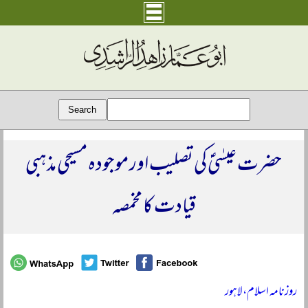
حضرت عیسٰیؑ کی تصلیب اور موجودہ مسیحی مذہبی
قیادت کا مخمصہ
روزنامہ اسلام، لاہور