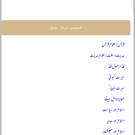
عمومی درجہ بندی
قرآن / علومِ قرآن
حدیث و سنت / علومِ حدیث
فقہ / اصولِ فقہ
سیرتِ نبویؐ
سیرتِ انبیاءؑ
صحابہؓ و اہلِ بیتؓ
اسلام اور سیاست
اسلام اور عدلیہ
اسلام اور معیشت