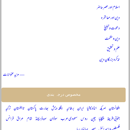
اسلام اور عصرِ حاضر
دین اور معاشرہ
دعوت و تبلیغ
دین و حکمت
علم و تحقیق
تذکرہ بزرگانِ دین
— مزید عنوانات
مخصوص درجہ بندی
افغانستان
امریکہ
انڈونیشیا
ایران
برطانیہ
بنگلہ دیش
بھارت
پاکستان
تاجکستان
ترکیہ
جنوبی افریقہ
چیچنیا
چین
روس
سعودی عرب
سوڈان
سویٹزرلینڈ
شام
عراق
فرانس
فلسطین و اسرائیل
مصر
میانمار برما