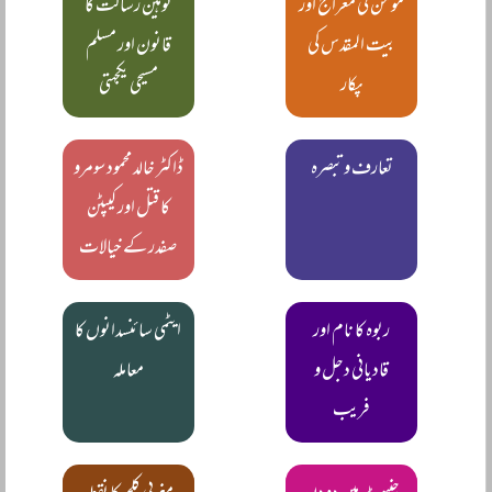
مومن کی معراج اور
توہین رسالت کا
بیت المقدس کی
قانون اور مسلم
پکار
مسیحی یکجہتی
تعارف و تبصرہ
ڈاکٹر خالد محمود سومرو
کا قتل اور کیپٹن
صفدر کے خیالات
ربوہ کا نام اور
ایٹمی سائنسدانوں کا
قادیانی دجل و
معاملہ
فریب