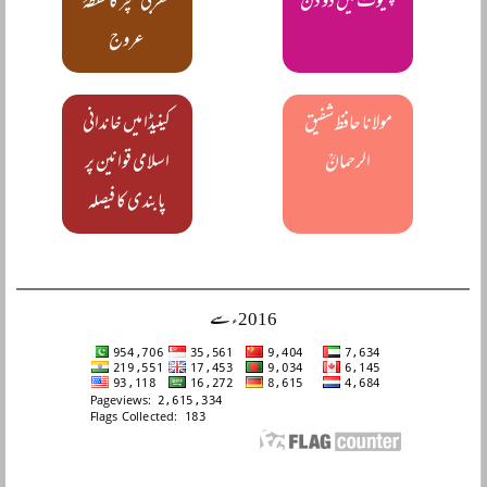
چنیوٹ میں دو دن
مغربی کلچر کا نقطۂ
عروج
مولانا حافظ شفیق
کینیڈا میں خاندانی
الرحمانؒ
اسلامی قوانین پر
پابندی کا فیصلہ
2016ء سے