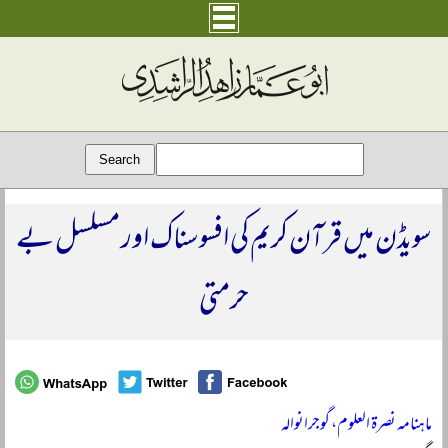
سویڈن میں قرآن کریم کی افسوسناک اور مسلسل بے
حرمتی
ماہنامہ نصرۃ العلوم، گوجرانوالہ