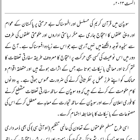
اگست ۲۰۲۳ء
سویڈن میں قرآن کریم کی مسلسل اور افسوسناک بے حرمتی پر پاکستان کے عوام
اور دینی حلقوں کا احتجاج جاری ہے مگر ریاستی اداروں اور حکومتی حلقوں کی طرف
سے سنجیدہ توجہ دیکھنے میں نہیں آرہی ہے جو اس سے زیادہ افسوسناک ہے۔ آج کے
دور میں اس نوعیت کی کسی بھی حرکت پر احتجاج کا معروف طریقہ سفارتی تعلقات کا
ختم کرنا اور معاشی بائیکاٹ ہوتا ہے جس کے اثرات ہوتے ہیں اور متعلقہ اقوام و
ممالک کو اپنے طرزِ عمل پر نظرثانی کرنے کی ضرورت محسوس ہوتی ہے۔ یہ دونوں
کام حکومت کے کرنے کے ہیں کہ وہ سویڈن کے ساتھ سفارتی تعلقات منقطع کرنے
کا فوری اعلان کرے اور سویڈن کے ساتھ تجارت کے معاہدے معطل کر کے اس کی
مصنوعات کے بائیکاٹ کا باضابطہ اہتمام کرے۔
اسی طرح مسلم حکومتوں کے تعاون کی عالمی تنظیم (او آئی سی) کی بھی ذمہ داری