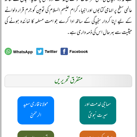
ہے کہ وہ سویڈن کی اس شرمناک حرکت کی مذمت اور اس پر شدید احتجاج کے ساتھ
عالمی سطح پر الہامی کتابوں اور انبیاء کرام علیہم السلام کی توہین کو جرم قرار دلوانے
کے لیے اپنا کردار سنجیدگی کے ساتھ ادا کرے جو امت مسلمہ کا نمائندہ ہونے کی
حیثیت سے بہرحال اس کی ذمہ داری ہے۔
متفرق تحریریں
سماجی خدمت اور
مولانا قاری سعید
سیرت نبویؐ
الرحمٰنؒ