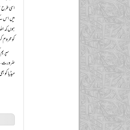
اسی طرح س
میں اس کے
ہوں کہ الل
کو محروم 
سپریم 
ضرورت ہے ک
میڈیا کو ب