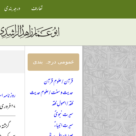
تعارف
درجہ بندی
عمومی درجہ بندی
قرآن / علومِ قرآن
حدیث و سنت / علومِ حدیث
روزنامہ اس
فقہ / اصولِ فقہ
۲۷ فروری ۲۰۱۵ء
سیرتِ نبویؐ
سیرتِ انبیاءؑ
گزشتہ 