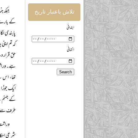
جبکہ ج
تلاش باعتبار تاریخ
کے بارے می
ابتدائی
پابندی لگا
کہ تم اپنی
انتہائی
حق قرار د
ہے۔ وراثت 
تھا، اس لی
ایک جوڑا ی
کے جہنم کے
طرف سے ح
وراثت 
شرعی احکام