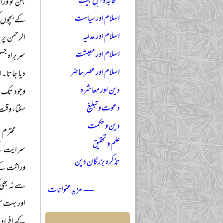
صحابہؓ و اہلِ بیتؓ
اسلام اور سیاست
کے بچوں ک
اسلام اور عدلیہ
الرحمن پر
اسلام اور معیشت
سربراہ جسٹ
اسلام اور عصرِ حاضر
دیا جاتا۔ 
دین اور معاشرہ
وجود تک سے
دعوت و تبلیغ
سکتا، وقت 
دین و حکمت
محترم 
علم و تحقیق
سرایت کیے 
تذکرہ بزرگانِ دین
وراثت کے 
سے نہ بھی 
— مزید عنوانات
اور بہت س
کے افراد ا