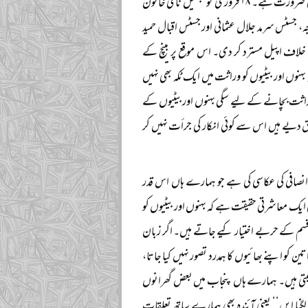
بہن کو وراثت میں حصہ نہ دینے کا رجحان عام ہے جو شریعت کے منافی ہے اور اس کی حوصلہ شکنی کی ضرورت ہے۔ ۱۸ فروری کو سبھیل نامی خاتون
سٹس سرمد جلال عثمانی اور جسٹس اقبال حمید
 خلاف اپیل مسترد کر دی۔ اس موقع پر بینچ کے
وں اور بیٹیوں کو وراثت میں ایک ٹکہ بھی نہیں
ی وراثت بچانے کے لیے سگی بہنوں اور بیٹیوں کے
ق دیے ہیں اس سے کوئی انکار کی جرأت نہیں کر
انصافی کی عکاسی کی ہے جو ہمارے ہاں اس قدر
ایک معاشرتی حقیقت ہے کہ بہنوں اور بیٹیوں کو
م کے حربے اختیار کیے جاتے ہیں۔ اگر زبان
 کو اپنے بھائیوں کا ہمدرد تصور نہیں کیا جاتا،
لیتی ہیں۔ ہمارے ہاں پنجاب میں بعض گھرانوں
 لگنا ایں‘‘ یعنی آئندہ بھی ہمارے ساتھ تعلقات