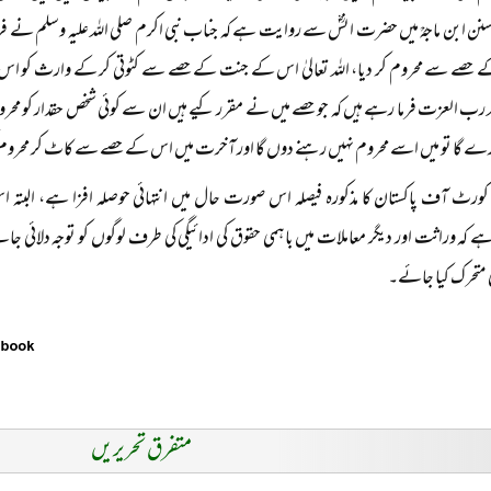
نن ابن ماجہؒ میں حضرت انسؓ سے روایت ہے کہ جناب نبی اکرم صلی اللہ علیہ وسلم نے 
 حصے سے محروم کر دیا، اللہ تعالیٰ اس کے جنت کے حصے سے کٹوتی کر کے وارث کو اس کا
ہ رب العزت فرما رہے ہیں کہ جو حصے میں نے مقرر کیے ہیں ان سے کوئی شخص حقدار کو محروم 
کرے گا تو میں اسے محروم نہیں رہنے دوں گا اور آخرت میں اس کے حصے سے کاٹ کر محرو
کورٹ آف پاکستان کا مذکورہ فیصلہ اس صورت حال میں انتہائی حوصلہ افزا ہے، الب
ہ وراثت اور دیگر معاملات میں باہمی حقوق کی ادائیگی کی طرف لوگوں کو توجہ دلائی جا
ھی متحرک کیا جائے۔
متفرق تحریریں