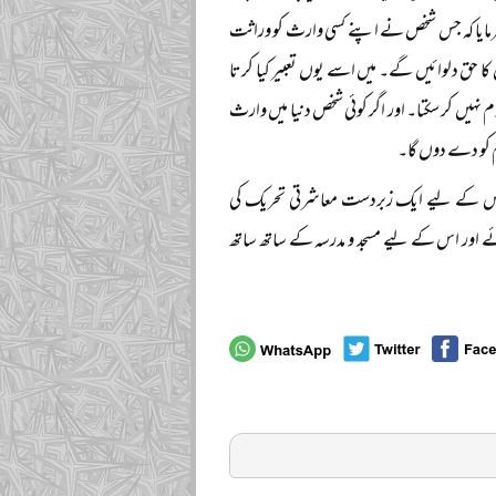
فرمایا کہ جس شخص نے اپنے کسی وارث کو وراثت
 حق دلوائیں گے۔ میں اسے یوں تعبیر کیا کرتا
نہیں کر سکتا۔ اور اگر کوئی شخص دنیا میں وارث
م کو دے دوں گا۔
تہ اس کے لیے ایک زبردست معاشرتی تحریک کی
ئے اور اس کے لیے مسجد و مدرسہ کے ساتھ ساتھ