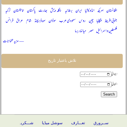
افغانستان
امریکہ
انڈونیشیا
ایران
برطانیہ
بنگلہ دیش
بھارت
پاکستان
تاجکستان
ترکیہ
جنوبی افریقہ
چیچنیا
چین
روس
سعودی عرب
سوڈان
سویٹزرلینڈ
شام
عراق
فرانس
فلسطین و اسرائیل
مصر
میانمار برما
— مزید عنوانات
تلاش باعتبار تاریخ
ابتدائی
انتہائی
ســرورق
تعـــارف
سوشل میڈیا
شـــکریہ