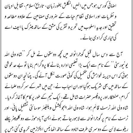
اضافی کورس ہو جس میں انہیں انگلش بطور زبان، تاریخِ اسلام، تقابلِ ادیان
و نظریات اور اسلامی نظامِ حیات کے ضروری مضامین کے علاوہ مطالعہ و
تحقیق اور جدید اسلوب میں تحریر و تقریر کی مشق کے ساتھ میٹرک یا ایف اے
کی تیاری کرا دی جائے۔
آج سے دس سال قبل گوجرانوالہ میں کچھ دوستوں نے مل کر ’’شاہ ولی اللہ
یونیورسٹی‘‘ کے نام سے ایک بڑا تعلیمی ادارہ بنانے کا پروگرام بنایا تو بے حد خوشی
ہوئی کہ اس دیرینہ خواہش کی تکمیل کی کوئی صورت نکل آئے گی۔ چنانچہ ان دوستوں
کے ساتھ میں بھی شریک ہوگیا اور ان احباب نے، جن میں شہر کے سرکردہ علمائے
کرام، صنعتکار اور پروفیسر حضرات شامل تھے، ایک ٹیم کے طور پر کام کا آغاز کر دیا۔
شاہ ولی اللہ ٹرسٹ قائم ہوا، شاہ ولی اللہ ایجوکیشنل ویلفیئر سوسائٹی تشکیل پائی، اور
ٹرسٹ کے نام پر گوجرانوالہ سے لاہور جاتے ہوئے ایمن آباد موڑ سے دو کلومیٹر پہلے
ریلوے لائن کے دوسری طرف اٹاوہ کے ساتھ اٹھائیس ایکڑ زمین خریدی گئی جس پر