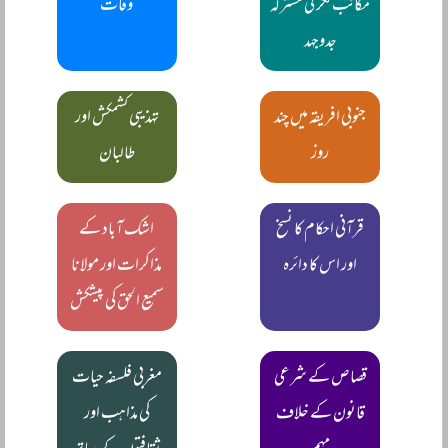
مکاتب فکر کی مشترکہ
وفات
جدوجہد
جنوبی افریقہ میں چند
تہذیبی کشمکش اور
روز
طالبان
قرآنی احکام کا نسخ
اشک آباد کے
اور اس کا دائرہ
مذاکرات اور مولانا
سمیع الحق کی پیشکش
قصاص کے شرعی
مغربی فلسفہ حیات
قانون کے خلاف
کی مذاہب اور