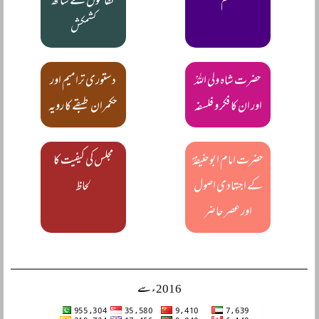
مہم
ثقافتوں کے ساتھ
کشمکش
حضرت شاہ ولی اللہؒ
دستوری ترامیم اور
اور ان کا فکر و فلسفہ
حکمران طبقے کا رویہ
حضرت امام ابوحنیفہؒ
مجلس کی کیفیت کا
کے اجتہادی اصول
لحاظ
اور عصر حاضر
2016ء سے