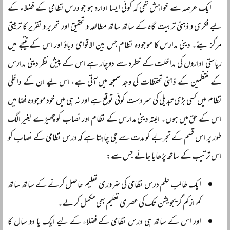
ایک عرصہ سے خواہش تھی کہ کوئی ایسا ادارہ ہو جو درس نظامی کے فضلاء کے
لیے فکری و ذہنی تربیت گاہ کے ساتھ ساتھ مطالعہ و تحقیق اور تحریر و تقریر کا تربیتی
مرکز بنے۔ دینی مدارس کا موجودہ نظام جس بین الاقوامی دباؤ اور اس کے نتیجے میں
ریاستی اداروں کی مداخلت کے خطرہ سے دوچار ہے اس کے پیش نظر دینی مدارس
کے منتظمین کے ذہنی تحفظات کی وجہ سمجھ میں آتی ہے، اس لیے ان کے داخلی
نظام میں کسی بڑی تبدیلی کی سردست کوئی توقع ہے اور نہ ہی میں خود موجودہ فضا میں
اس کے حق میں ہوں۔ البتہ دینی مدارس کے نظام اور نصاب کو چھیڑے بغیر الگ
طور پر اس قسم کے تجربے کو مدت سے جی چاہتا ہے کہ درس نظامی کے نصاب کو
اس ترتیب کے ساتھ پڑھایا جائے جس سے:
ایک طالب علم درس نظامی کی ضروری تعلیم حاصل کرنے کے ساتھ ساتھ
کم از کم گریجویشن تک کی عصری تعلیم بھی مکمل کر لے۔
اور اس کے ساتھ ہی درس نظامی کے فضلاء کے لیے ایک یا دو سال کا