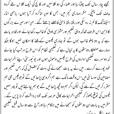
تیسے چار سال تک چلتا رہا اور علماء کی دو کلاسیں اور کالج کی ایک کلاس طے کردہ
ہدف تک پہنچی۔ مگر ہماری ٹیم میں، جس کا اوپر تذکرہ کر آیا ہوں، باہمی انڈر
اسٹینڈنگ قائم نہ رہ سکی اور رفتہ رفتہ ذہنی فاصلے بڑھتے گئے۔ میرا اور میرے بزرگوں
کا ذہن اس طرف تھا کہ دینی تعلیم اور مشنری ذوق کو غالب رکھا جائے اور ظاہر بات
ہے کہ یہ دو پہلو غالب ہوں گے تو بھاری فیسوں کے ملنے کا امکان نہیں ہوگا جبکہ
ہمارے صنعتکار دوستوں کا یہ خیال ہے کہ تعلیمی نظام کو اس طرح مرتب کیا جائے
کہ دوسرے تعلیمی اداروں کی طرح فیسیں وصول ہوں اور یونیورسٹی اپنے اخراجات
خود پورے کرے۔ میں نے یہ بات سمجھانے کی بہت کوشش کی کہ جس تعلیم اور
مضامین کی سوسائٹی میں اس وقت مانگ ہے ہم اگر وہی پڑھائیں گے تو جو فیس بھی ہم
مقرر کر لیں گے ملے گی، لیکن اگر ہم وہ کچھ پڑھائیں گے جو ہم چاہتے ہیں تو پھر ہمیں
فیسوں کی توقع چھوڑ کر تعلیمی اخراجات کافی عرصہ تک خود برداشت کرنا پڑیں گے۔
مگر میں یہ بات ان دوستوں کو سمجھانے میں ناکام رہا اور آج سے دو سال قبل تعلیمی