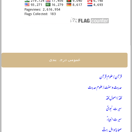
عمومی درجہ بندی
قرآن / علومِ قرآن
حدیث و سنت / علومِ حدیث
فقہ / اصولِ فقہ
سیرتِ نبویؐ
سیرتِ انبیاءؑ
صحابہؓ و اہلِ بیتؓ