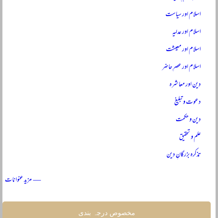
اسلام اور سیاست
اسلام اور عدلیہ
اسلام اور معیشت
اسلام اور عصرِ حاضر
دین اور معاشرہ
دعوت و تبلیغ
دین و حکمت
علم و تحقیق
تذکرہ بزرگانِ دین
— مزید عنوانات
مخصوص درجہ بندی