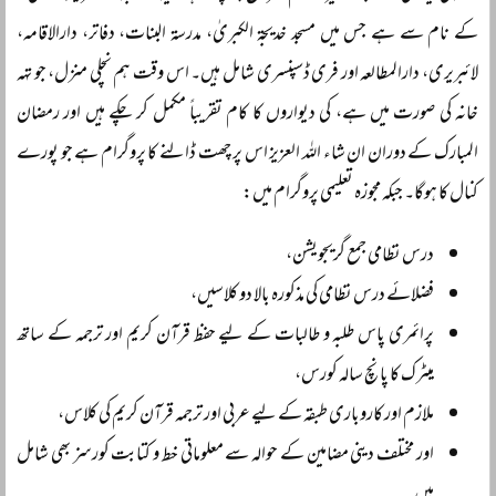
کے نام سے ہے جس میں مسجد خدیجۃ الکبریٰ، مدرسۃ البنات، دفاتر، دارالاقامہ،
لائبریری، دارالمطالعہ اور فری ڈسپنسری شامل ہیں۔ اس وقت ہم نچلی منزل، جو تہہ
خانہ کی صورت میں ہے، کی دیواروں کا کام تقریباً مکمل کر چکے ہیں اور رمضان
المبارک کے دوران ان شاء اللہ العزیز اس پر چھت ڈالنے کا پروگرام ہے جو پورے
کنال کا ہوگا۔ جبکہ مجوزہ تعلیمی پروگرام میں:
درس نظامی جمع گریجویشن،
فضلائے درس نظامی کی مذکورہ بالا دو کلاسیں،
پرائمری پاس طلبہ و طالبات کے لیے حفظ قرآن کریم اور ترجمہ کے ساتھ
میٹرک کا پانچ سالہ کورس،
ملازم اور کاروباری طبقہ کے لیے عربی اور ترجمہ قرآن کریم کی کلاس،
اور مختلف دینی مضامین کے حوالہ سے معلوماتی خط و کتابت کورسز بھی شامل