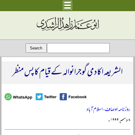
الشریعہ اکادمی گوجرانوالہ کے قیام کا پس منظر
روزنامہ اوصاف، اسلام آباد
۸ دسمبر ۱۹۹۹ء