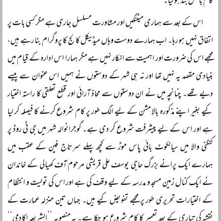
کام بالکل بند ہوگیا۔
اس کے بعد سے ہماری میٹنگیں اور مشاورت مسلسل جاری ہے مگر کسی بات پر
اتفاق نہیں ہو رہا۔ اب ہمارے دوست وہاں میڈیکل کالج کا پروگرام بنا رہے ہیں،
مجھے اس کی ضرورت اور اہمیت سے انکار نہیں ہے مگر ہمارا اس ادارہ کے قیام میں
بنیادی مقصد یہ نہیں تھا اور نہ ہی شہر کے دوستوں نے ہمیں اس عنوان سے پیسے
دیے تھے۔ چنانچہ میں نے ان دوستوں سے محاذ آرائی اور قطع تعلقی کا راستہ اختیار
کیے بغیر اپنے مذکورہ بالا مشن کے لیے الگ طور پر کام شروع کرنے کا فیصلہ کر لیا
ہے اور اس کے لیے پیشرفت شروع کر دی ہے۔ گوجرانوالہ شہر میں جی ٹی روڈ پر
کنگنی والا میں سیالکوٹ بائی پاس موڑ سے کچھ پہلے سرتاج فین کے عقب میں
ہمارے ایک پرانے بزرگ حاجی یوسف علی قریشی مرحوم آف کھیالی کے خاندان
نے ایک کنال زمین مسجد و مدرسہ کے لیے وقف کی ہے اور اس کی تولیت و انتظام
کے اختیارات تحریری طور پر مجھے تفویض کیے ہیں۔ جہاں تین منزلہ عمارت کے
نقشہ کی تیاری کے بعد تعمیر کا کام شروع ہو چکا ہے۔ یہ منصوبہ ’’الشریعہ اکادمی‘‘