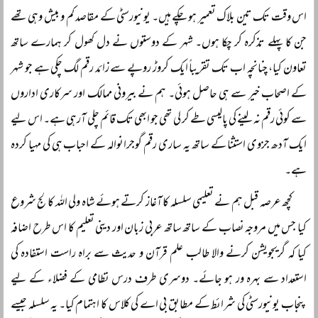
اس وقت تک تین بلاک تعمیر ہو چکے ہیں۔ یونیورسٹی کے مقاصد کم و بیش وہی تھے
جن کا پہلے تذکرہ کر چکا ہوں۔ شہر کے دوستوں نے دل کھول کر ہمارے ساتھ
تعاون کیا، چنانچہ اب تک تقریباً ایک کروڑ روپے سے زائد رقم لگ چکی ہے جو شہر
کے اصحاب خیر سے ہی حاصل ہوئی۔ ہم نے بیرونی ممالک اور سرکاری اداروں
سے کوئی رقم نہ لینے کی پالیسی طے کر لی تھی جو ابھی تک قائم چلی آرہی ہے۔ اس لیے
ایک آدھ جزوی استثنا کے ساتھ یہ ساری رقم گوجرانوالہ کے احباب ہی کی مہیا کردہ
ہے۔
کچھ عرصہ قبل ہم نے تعلیمی سلسلہ کا آغاز کرتے ہوئے شاہ ولی اللہ کالج شروع
کیا جس میں مروجہ نصاب کے ساتھ ساتھ عربی زبان اور دینی تعلیم کا اس طرح اضافہ
کیا کہ گریجویشن کرنے والا طالب علم قرآن و حدیث سے براہ راست استفادہ کی
استعداد سے بہرہ ور ہو جائے۔ دوسری طرف درس نظامی کے فضلاء کے لیے
پنجاب یونیورسٹی کی شرائط کے مطابق بی اے کی کلاس کا اہتمام کیا۔ یہ سلسلہ جیسے