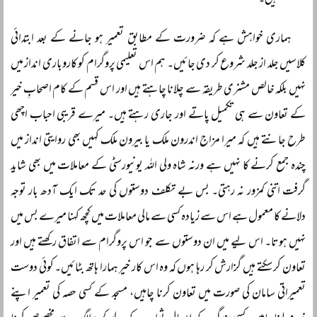
ہیں۔
ہماری خواہش ہے کہ ضرورت کے مطابق تعمیر ہو جانے کے بعد ابتدائی
کلاسیں جلد از جلد شروع کر دی جائیں۔ ہم اس تعلیمی پروگرام کو کاروباری انداز میں
نہیں بلکہ خالص مشنری طریقہ سے چلانا چاہتے ہیں اور اس قسم کے کام اصحابِ خیر
کے تعاون سے ہی تکمیل پاتے اور جاری رہتے ہیں۔ میرے قریبی احباب اچھی
طرح جانتے ہیں کہ میرا مزاج اندرون ملک یا بیرون ملک کہیں بھی روایتی انداز میں
چندہ جمع کرنے کا نہیں ہے ورنہ شاہ ولی اللہ یونیورسٹی کے معاملات میں بھی شاید
گرفت اتنی کمزور نہ رہتی۔ بس بے تکلف دوستوں کی حد تک ایک آدھ بار توجہ
دلانے کا معمول ہے اس سے زیادہ کسی سے مالی معاملات میں کچھ کہنا میرے بس میں
نہیں ہوتا۔ اس لیے میں ان دوستوں سے جو اس پروگرام سے اتفاق رکھتے ہیں اور
تعاون کر سکتے ہیں گزارش کر رہا ہوں کہ وہ اس کار خیر ہمارا ہاتھ بٹائیں۔ کوئی دوست
تعمیراتی سامان کی صورت میں تعاون کرنا چاہیں، مسجد کے کسی حصہ کی تعمیر اپنے