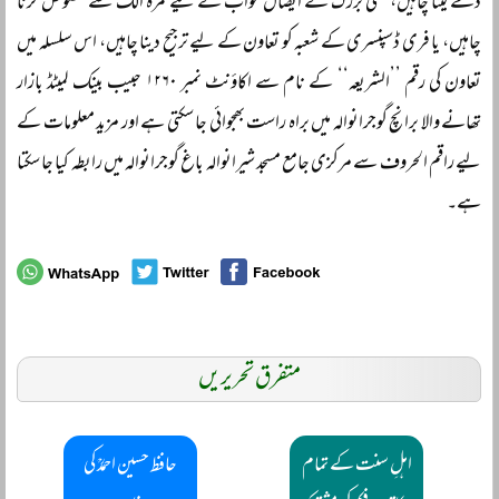
ذمے لینا چاہیں، کسی بزرگ کے ایصال ثواب کے لیے کمرہ الگ سے مخصوص کرنا
چاہیں، یا فری ڈسپنسری کے شعبہ کو تعاون کے لیے ترجیح دینا چاہیں، اس سلسلہ میں
تعاون کی رقم ’’الشریعہ‘‘ کے نام سے اکاؤنٹ نمبر ۱۲۶۰ حبیب بینک لمیٹڈ بازار
تھانے والا برانچ گوجرانوالہ میں براہ راست بھجوائی جا سکتی ہے اور مزید معلومات کے
لیے راقم الحروف سے مرکزی جامع مسجد شیرانوالہ باغ گوجرانوالہ میں رابطہ کیا جا سکتا
ہے۔
متفرق تحریریں
اہلِ سنت کے تمام
حافظ حسین احمدؒ کی