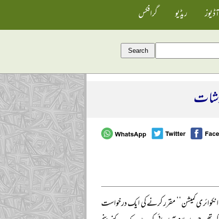
آڈیوز
ریڈیو
گرافکس
ارشات
’انکوائری کمیشن‘‘ مقرر کرنے کی ایک درخواست