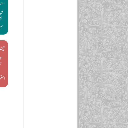
حسن
شیخ
سید
بین 
او
ت
است