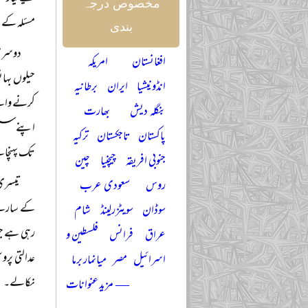
مخصوص درجہ
مسئلہ کے ح
بندی
دوسری 
افغانستان
امریکہ
حیلوں بہان
انڈونیشیا
ایران
برطانیہ
کرنے والے
بنگلہ دیش
بھارت
اپنے سسٹم 
پاکستان
تاجکستان
ترکیہ
تک پہنچان
جنوبی افریقہ
چیچنیا
چین
تیسری 
روس
سعودی عرب
کے سارے صح
سوڈان
سویٹزرلینڈ
شام
رہی ہے جو
عراق
فرانس
فلسطین و
عدالتی پر
اسرائیل
مصر
میانمار برما
نکالے۔
— مزید عنوانات