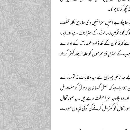
چھ کرنا ہو گا۔
جا چکا ہے انہیں سزا نہیں دی جا رہی بلکہ مختلف
و کہ خود توہین رسالتؐ کے مترادف ہے اور ایسا
ہے کہ قانون کے نفاذ اور عملدرآمد کے ادارے
ے سزایافتہ مجرموں کو جلد از جلد کیفر کردار
 حد تاخیر ہو رہی ہے، یہ مقدمات نہ تو سارے
ہو رہا ہے کہ اصل گستاخانِ رسولؐ کو مہلت مل
ور وہ بلاوجہ سزا بھگت رہے ہیں۔ یہ صورتحال
صورتحال کو کنٹرول کرنے کی کوئی متبادل صورت