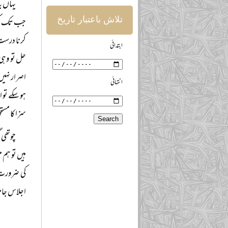
یہاں ی
تلاش باعتبار تاریخ
جب تک کوئی
کرنا درست 
ابتدائی
حل تو وہی 
اصرار نہیں
انتہائی
ہو سکے تو 
سزا کا مست
چوتھی 
ہیں تو ہم 
اجلاس جامع