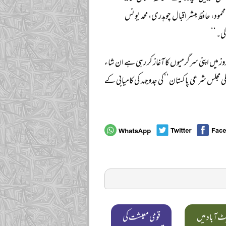
مود، حافظ مبشر اقبال چوہدری، محمد یونس
کی۔‘‘
روز میں اپنی سرگرمیوں کا آغاز کر رہی ہے ان شاء
 مجلس شرعی پاکستان‘‘ کی جدوجہد کی کامیابی کے
ٹ آباد میں
قومی معیشت کی