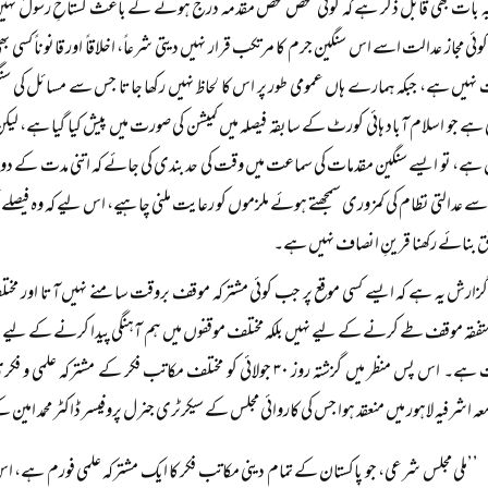
ہ بات بھی قابل ذکر ہے کہ کوئی شخص محض مقدمہ درج ہونے کے باعث گستاخِ رسولؐ نہیں ق
 مجاز عدالت اسے اس سنگین جرم کا مرتکب قرار نہیں دیتی شرعاً‌، اخلاقاً‌ اور قانوناً‌ ک
نہیں ہے، جبکہ ہمارے ہاں عمومی طور پر اس کا لحاظ نہیں رکھا جاتا جس سے مسائل کی سنگی
ہے جو اسلام آباد ہائی کورٹ کے سابقہ فیصلہ میں کمیشن کی صورت میں پیش کیا گیا ہے، لیکن
 ہے، تو ایسے سنگین مقدمات کی سماعت میں وقت کی حد بندی کی جائے کہ اتنی مدت کے دوران
اسے عدالتی نظام کی کمزوری سمجھتے ہوئے ملزموں کو رعایت ملنی چاہیے، اس لیے کہ وہ فیص
حق بنائے رکھنا قرینِ انصاف نہیں ہے۔
گزارش یہ ہے کہ ایسے کسی موقع پر جب کوئی مشترکہ موقف بروقت سامنے نہیں آتا اور مختل
متفقہ موقف طے کرنے کے لیے نہیں بلکہ مختلف موقفوں میں ہم آہنگی پیدا کرنے کے لیے م
کی ضرورت ہے۔ اس پس منظر میں گزشتہ روز ۳۰ جولائی کو مختلف مکاتب فکر 
ہ اشرفیہ لاہور میں منعقد ہوا جس کی کاروائی مجلس کے سیکرٹری جنرل پروفیسر ڈاکٹر محمد امی
’’ملی مجلس شرعی، جو پاکستان کے تمام دینی مکاتب فکر کا ایک مشترکہ علمی فورم ہے، اس