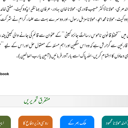
ندھری، مولانا ڈاکٹر حسیب قادری، مولانا خان بہادر، عرفان جہانگیر ایڈووکیٹ، مفتی خالد مح
ڈووکیٹ، مولانا محمد امجد، مولانا مزمل رسول، اور دوسرے بہت سے علماء کرام نے شرکت 
میں ’’تحفظِ قانونِ ناموسِ رسالتؐ جائزہ کمیٹی‘‘ کے عنوان سے قائم کی جانے والی کمیٹی چند 
ٰ۔ قارئین سے گزارش ہے کہ وہ اس سنگین اور اہم مسئلہ کے معقول حل اور اس کے لیے ’’ملی
دعاؤں کا اہتمام کریں،اللہ پاک اسے بار آور فرمائیں (آمین یا رب العالمین)۔
متفرق تحریریں
الہند مولانا محمود
ملک بھر کے
روسی وزیر دفاع کا
ایب