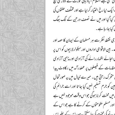
تھی جسے اسلام آباد ہائی کورٹ کے دو رکنی بنچ
نیا رخ اختیار کر لیا ہے اور مختلف حلقوں کی
ل کیا گیا اور میں نے نصف درجن کے لگ بھگ
کیا جا رہا ہے۔
امی نقطۂ نظر سے ہر مسلمان کے ایمان کا حصہ اور
ن الاقوامی اداروں اور سیکولر لابیوں کو اس پر
 بجائے اظہار رائے کی آزادی اور مذہبی آزادی
قدمات کے فیصلوں پر عملدرآمد میں رکاوٹ پیدا
 متحرک رہتی ہیں۔ میرے خیال میں یہ صورتحال
و جرم تسلیم نہیں کیا جاتا اور اسے جرائم کی
میں محنت کرنا ہو گی جو اس وقت موجود نہیں ہے
ی اور مسلم حکومتوں کے کرنے کا ہے جو اس کے
ر کرنے کی محنت کی جا سکتی ہے، اس کے بغیر اس