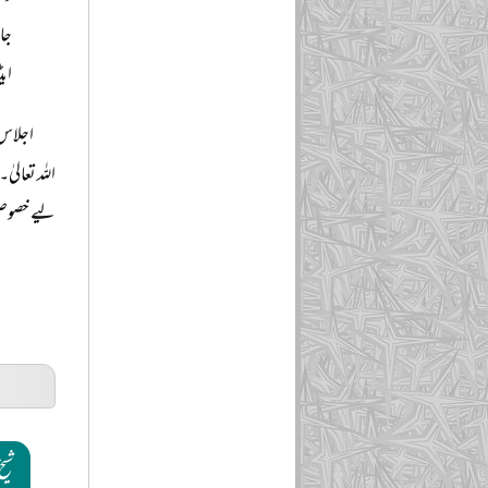
جال
ای
اجلاس 
اللہ تعالی
لیے خصوصی 
شیخ 