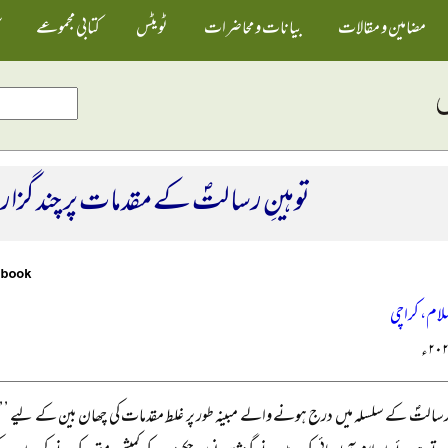
مضامین و مقالات
بیانات و محاضرات
ٹویٹس
کتابی مجموعے
توہینِ رسالتؐ کے مقدمات پر چند گز
لام، کراچی
 رسالتؐ کے سلسلہ میں درج ہونے والے مبینہ طور پر غلط مقدمات کی چھان بین کے لیے ’