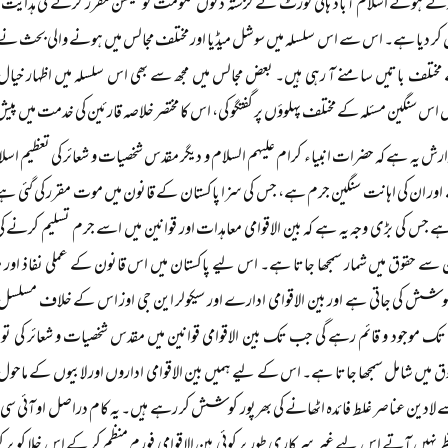
رتے ہوئے اسلام آباد ہائی کورٹ نے گزشتہ دنوں حکومت کو کمیشن مقرر کرنے کی ہدایت کی 
 دیا ہے۔ اس سے اس سلسلہ میں سوشل میڈیا اور مختلف مجالس میں ہونے والی بحث نے ایک 
تلف باتیں سامنے آ رہی ہیں۔ بعض مجالس میں مجھ سے بھی اس سلسلہ میں اظہار خیا
 اس سنگین مسئلہ کے مختلف پہلوؤں پر گفتگو کی، اس کا مختصر خلاصہ قارئین کی خدمت میں پیش 
زارش یہ ہے کہ حضرات انبیاء کرام علیہم السلام و دیگر مقدس شخصیات و شعائر کی تعظیم اسل
ور ان کی اہانت سنگین جرم ہے، جس کی سزا پاکستان کے قانون میں موت مقرر کی گئی ہے۔ بی
جس کی بڑی وجہ یہ ہے کہ بین الاقوامی معاہدات اور قوانین میں اسے جرم تسلیم کرنے کی
سے حقوق میں شمار سمجھا جاتا ہے۔ اس لیے پاکستان میں اس قانون کے عملی نفاذ اور م
وشش کی جاتی ہے اور بین الاقوامی ادارے اور سیکولر این جی اوز اس کے خلاف مسلسل
موجود و قائم رہے گی جب تک بین الاقوامی قوانین میں مقدس شخصیات و شعائر کی توہین ک
 میں شامل سمجھا جاتا ہے۔ اس کے لیے ہمیں بین الاقوامی اداروں اور لابیوں کے ماحول 
 لادین عناصر غلط فائدہ اٹھانے کی بھرپور کوشش کر رہے ہیں۔ یہ کام دراصل او آئی س
ظر نہیں آتے اس لیے غیر سرکاری طور پر کوئی بین الاقوامی فورم منظم کر کے اس خلا کو پ