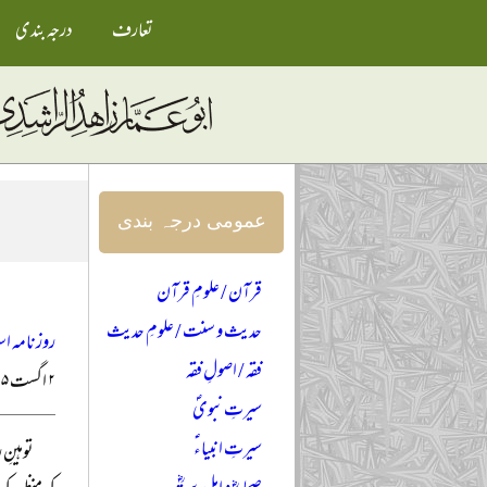
تعارف
درجہ بندی
عمومی درجہ بندی
قرآن / علومِ قرآن
حدیث و سنت / علومِ حدیث
روزنامہ اس
فقہ / اصولِ فقہ
۲ اگست ۲۰۲۵ء
سیرتِ نبویؐ
سیرتِ انبیاءؑ
توہینِ