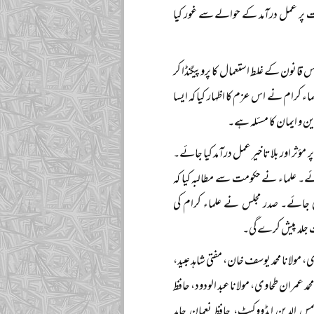
لت پر عمل درآمد کے حوالے سے غور کیا
ز اس قانون کے غلط استعمال کا پروپیگنڈا کر
ماء کرام نے اس عزم کا اظہار کیا کہ ایسا
 و ایمان کا مسئلہ ہے۔
 مؤثر اور بلاتاخیر عمل درآمد کیا جائے۔
ا جائے۔ علماء نے حکومت سے مطالبہ کیا کہ
کی جائے۔ صدر مجلس نے علماء کرام کی
ت جلد پیش کرے گی۔
مولانا محمد یوسف خان، مفتی شاہد عبید،
ظ محمد عمران طحاوی، مولانا عبد الودود، حافظ
شمس الدین ایڈووکیٹ، حافظ نعمان حامد