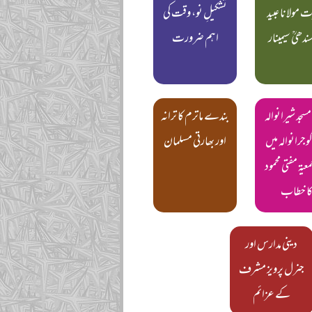
 مولانا عبید
تشکیلِ نو، وقت کی
سندھیؒ سیمینار
اہم ضرورت
سجد شیرانوالہ
بندے ماترم کا ترانہ
وجرانوالہ میں
اور بھارتی مسلمان
معیۃ مفتی محمود
ا خطاب
دینی مدارس اور
جنرل پرویز مشرف
کے عزائم