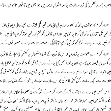
حب (صدرِ مجلس) کی زیر صدارت جامعہ اشرفیہ لاہور میں ہوا جس میں قانون ناموسِ رسا
ا۔
علماء کرام کا موقف یہ تھا کہ سیکولر اور لبرل لابی اور غیر ملکی فنڈز سے چلنے والی این جی او
غیر ملکی آقاؤں کو خوش کرنا چاہتی ہیں اور اس قانون کو ختم اور غیر مؤثر کرنا چاہتی ہیں۔ عل
گز نہیں ہونے دیا جائے گا کیونکہ نبی کریم ﷺ کی حرمت و عزت سارے مسلمانوں کے دین
علماء کرام نے حکومت پر زور دیا کہ اس قانون کے غلط استعمال پر کمیشن کی بجائے قانون پر
کیسوں پر فیصلہ ہو چکا ہے ان پر فوراً‌ عمل کیا جائے اور زیر ٹرائل کیسز کو بلاتاخیر نمٹای
ہین انبیاء کو قابلِ سزا جرم بنانے کے لیے عالمی سطح پر قوانین بنوانے کی کوشش 
اورت سے ایک سات رکنی کمیٹی قائم کی جو اس سارے معاملے پر غور کر کے اپنی سفارشا
اس مجلس میں سارے مکاتب فکر کے علماء کرام نے شرکت کی خصوصاً‌ مولانا زاہد الراشدی، 
فیسر ڈاکٹر محمد امین، مولانا ڈاکٹر محمد کریم خان، ڈاکٹر فرید احمد پراچہ، حافظ ڈاکٹر حسن مدنی، حاف
کٹر شفیق الرحمٰن، مولانا مجیب الرحمٰن انقلابی، چوہدری غلام مصطفیٰ ایڈووکیٹ، مفتی 