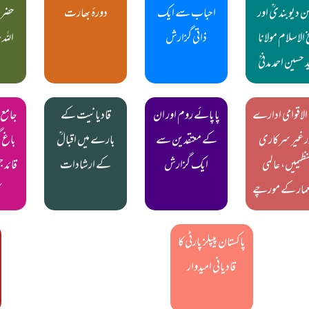
 دیوبندیؒ اور
احباب سے ایک
دورۂ بھارت
حضرت
 الاسلام مولانا
ذاتی گزارش
اللہ 
 حسین احمد مدنیؒ
الاقوامی ادارے
پاپائے روم اور ان
قادیانیت کے
جامع م
ر غیر سرکاری
کے معتقدین سے
بارے میں اقبالؒ
باغ گ
نظیمیں، عالمی
ایک گزارش
کے ارشادات
قائد ج
عمار کے مورچے
ک
پاکستان پیپلز پارٹی کا
قادیانی امیدوار