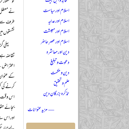
صحابہؓ و اہلِ بیتؓ
کو منظور ک
اسلام اور سیاست
نے معطل کر
اسلام اور عدلیہ
طرف سے مخ
اسلام اور معیشت
نشستوں میں
اسلام اور عصرِ حاضر
پہلی گ
دین اور معاشرہ
تقاضہ ہے ا
دعوت و تبلیغ
اعتراض ہے 
دین و حکمت
کے عنوان 
علم و تحقیق
کرنے کی ک
تذکرہ بزرگانِ دین
اس وقت تک 
بجائے حقوق
— مزید عنوانات
اور اس سے
لیے تیار ن