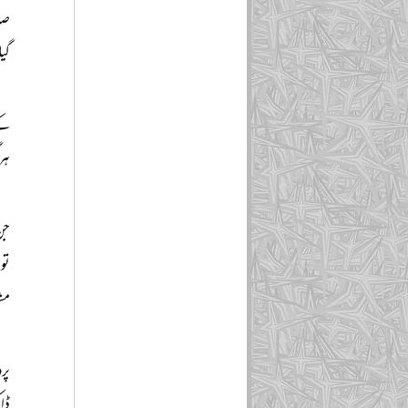
صا
گی
کے 
ہر
جن 
تو
مش
پرو
ڈا