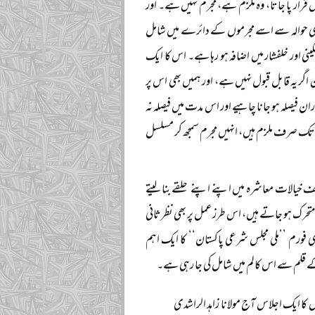
رار پا جاتا، وہ ملزم ہے، مجرم نہیں ہے۔ اور
سی بھی حوالہ سے اسے مجرموں کے دائرے میں شامل
نی اور خلفشار میں اضافہ ہو رہا ہے۔ اس کا ایک
 اگر یہ قابل قبول نہیں ہے، اور ہمیں بھی اس پر
 فیصلہ ہو جانا چاہیے اور اس مدت میں فیصلہ نہ
لے تک صرف ملزم ہیں، انہیں مجرم سمجھ کر مسلسل
ف خیالات معاشرہ میں اپنے اپنے حلقے بنا لیتے
تحرک ہو جاتے ہیں، اس طرزعمل پر بھی نظرثانی
کے مشترکہ علمی و فکری فورم ’’ملی مجلس شرعی پاکستان‘‘ کا ایک اہم
ن کے قلم سے اس کالم میں شامل کی جا رہی ہے۔
 کا ایک اجلاس آج مولانا زاہد الراشدی