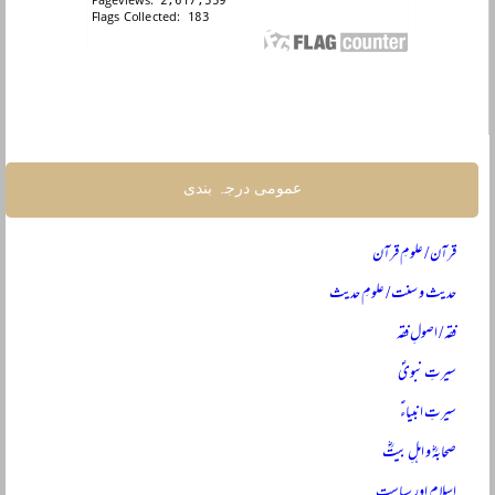
عمومی درجہ بندی
قرآن / علومِ قرآن
حدیث و سنت / علومِ حدیث
فقہ / اصولِ فقہ
سیرتِ نبویؐ
سیرتِ انبیاءؑ
صحابہؓ و اہلِ بیتؓ
اسلام اور سیاست