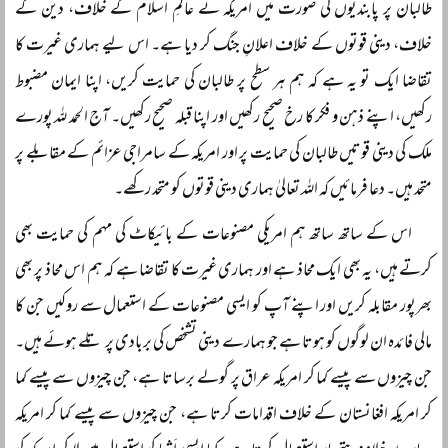
طالبان پر پابندیوں کی صورت میں امریکہ نے عالمِ اسلام کے خلاف، دین کے
خلاف، دینی قوتوں کے خلاف اعلانِ جنگ کر دیا ہے۔ اس لیے ہماری غیرت کا
تقاضا ایک تو یہ ہے کہ ہم ہر سطح پر طالبان کی حمایت کریں، اپنا ایمان مضبوط
رکھیں، اپنے ذہن و فکر کا رخ صحیح رکھیں اور اپنا قبلہ صحیح رکھیں۔ آج الحمد للہ پورے
ملک کی دینی قوتیں طالبان کی حمایت پر اور امریکہ کے سامراجی عزائم کے مقابلے پر
متحد ہیں۔ دعا فرمائیں کہ اللہ تعالیٰ ہماری دینی قوتوں کو متحد رکھے۔
اس کے ساتھ ساتھ ہم امریکی مصنوعات کے بائیکاٹ کی مہم کی حمایت بھی
کرتے ہیں، یہ بھی ایک محاذ ہے اور ہماری غیرت کا تقاضا ہے کہ ہم اس محاذ پر بھی
بھرپور مقابلہ کریں اور اپنے آپ کو ایسی مصنوعات کے استعمال سے روکیں جن کا
مالی فائدہ ان لوگوں کو ہوتا ہے جو ہمارے دینی تشخص کی بربادی پر تلے ہوئے ہیں۔
جن چیزوں سے پیسے کما کر امریکہ عراق پر گولے برساتا ہے، جن چیزوں سے پیسے کما
کر امریکہ افغانستان کے خلاف اقدامات کرتا ہے، جن چیزوں سے پیسے کما کر امریکہ