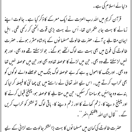
دنیائے اسلام کی ہے۔
قرآن کریم میں اللہ رب العزت نے ایک معرکے کا ذکر کیا ہے۔ جالوت اپنے
زمانے کا بہت جابر حکمران تھا، اُس نے بہت بڑی قوت اکٹھی کر رکھی تھی۔ اہلِ
ایمان مقابلے پر آئے، حضرت طالوتؑ مسلمانوں کے بادشاہ مقرر ہوئے۔ حضرت
طالوتؑ کی فوج میں بھی بہت سے لوگ اکٹھے ہوگئے۔ جو لڑ سکتے تھے وہ بھی، اور جو
نہیں لڑ سکتے تھے وہ بھی۔ جن میں لڑنے کا حوصلہ تھا وہ بھی اور جن میں حوصلہ نہیں تھا
وہ بھی۔ اور جنگ کا اصول یہ ہے کہ بے حوصلہ لوگ جنگ میں حوصلے والے لوگوں کو
بھی خراب کرتے ہیں۔ اس لیے اللہ تعالیٰ نے راستے میں ہی چھانٹی کا فیصلہ کر لیا کہ
بندے وہ چاہئیں جو سامنا کر سکیں، جن میں مقابلے کا حوصلہ ہو، چیلنج قبول کرنے کا
اور چیلنج دینے کا، زخم کھانے کا اور زخم دینے کا، باقی لوگ تو لشکر کو خراب کریں
گے۔ ’’قال ان اللہ مبتلیکم بنھر‘‘۔
حضرت طالوتؑ کی کمان میں مسلمانوں کا بہت بڑا لشکر جالوت سے لڑائی کے لیے