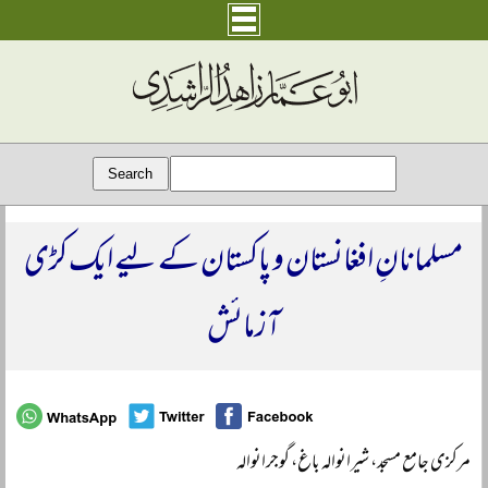
مسلمانانِ افغانستان و پاکستان کے لیے ایک کڑی
آزمائش
مرکزی جامع مسجد، شیرانوالہ باغ، گوجرانوالہ