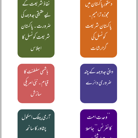
دستورِ پاکستان میں
نفاذ شریعت کے
مجوزہ ترامیم ۔
لیے حقیقی جدوجہد کی
پاکستان شریعت
ضرورت ۔ پاکستان
کونسل کی
شریعت کونسل کا
گزارشات
اجلاس
دینی جدوجہد کے چند
ہاشمی سلطنت کا
ضروری دائرے
قیام ۔ نئی امریکی
سازش
’’وحدتِ امت
آرمی پبلک اسکول
کانفرنس‘‘ جامعۃ
پشاور کا سانحہ