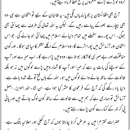
گروہ کو بڑے بڑے لشکروں پر فتح عطا فرما دیتے ہیں۔
آج بھی افغانستان پر جو پابندیاں لگی ہیں، یہ طالبان کے لیے تو امتحان ہے ہی، وہ
بھی بیچارے بھوکے پیاسے رہیں گے، لیکن یہ اللہ تعالیٰ کی طرف سے چھانٹی بھی
ہوگی۔ اس پورے سلسلے میں تمام دنیائے اسلام میں چھانٹی ہو جائے گی، جو اس
امتحان اور آزمائش میں پورا اترے گا، وہ اسلام کے اگلے لشکر کا سپاہی ہوگا۔ اور کون
منافقت اور بے صبری کا شکار ہوتا ہے، وہ وہیں پڑا رہے گا۔ اب میرے اور آپ
کے سوچنے کی بات یہ ہے کہ میرا اور آپ کا شمار وہیں پڑے لوگوں میں نہ ہو بلکہ
طالوت کے ساتھ جانے والے لوگوں میں ہو۔ اللہ کے ہاں فتح تو طے شدہ بات ہے،
دنیا یاد رکھے گی کہ آج کے فرعون کا حشر کیا ہوا ہے، ان شاء اللہ العزیز۔ اصل
آزمائش تو ہماری ہے کہ ہم میں سے طالوت کے ساتھ کون لوگ جاتے ہیں اور پانی
پی کر نہر کے کنارے کون پڑے رہتے ہیں۔
حضرات محترم! میں یہ عرض کرنا چاہتا ہوں کہ آج کھلی اور اعلانیہ جنگ ہے،