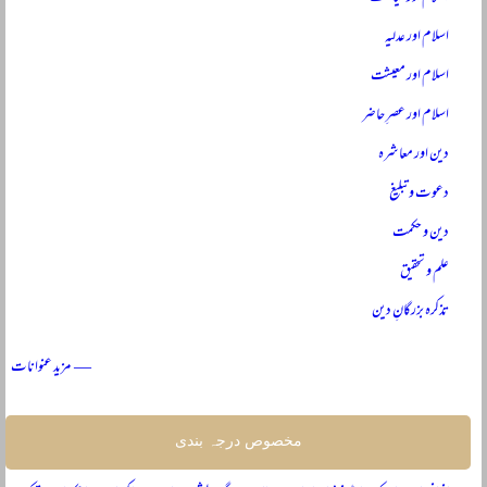
اسلام اور عدلیہ
اسلام اور معیشت
اسلام اور عصرِ حاضر
دین اور معاشرہ
دعوت و تبلیغ
دین و حکمت
علم و تحقیق
تذکرہ بزرگانِ دین
— مزید عنوانات
مخصوص درجہ بندی