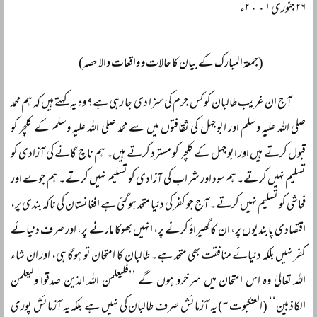
۲۶ جنوری ۲٠٠۱ء
(جمعۃ المبارک کے بیان کا حالات و واقعات والا حصہ)
آج ان غریب طالبان کو کس جرم کی سزا دی جا رہی ہے؟ وہ یہ کہتے ہیں کہ ہم محمد
صلی اللہ علیہ وسلم اور ابوجہل کی ثقافتوں میں سے محمد صلی اللہ علیہ وسلم کے کلچر کو
قبول کرتے ہیں اور ابوجہل کے کلچر کو مسترد کرتے ہیں۔ ہم ناچ گانے کی آزادی کو
تسلیم نہیں کرتے۔ ہم سود اور شراب کی آزادی کو تسلیم نہیں کرتے۔ ہم جوے اور
فحاشی کو تسلیم نہیں کرتے۔ آج جو کفر کی دنیا متحد ہو گئی ہے افغانستان کی ناکہ بندی پر،
اقتصادی پابندیوں پر، ان کا گھیراؤ کرنے پر، انہیں بھوکا مارنے پر، اور صرف دنیائے
کفر نہیں بلکہ دنیائے منافقت بھی متحد ہے۔ طالبان کا امتحان تو ہوگا ہی، اور ان شاء
اللہ تعالیٰ وہ اس امتحان میں سرخرو ہوں گے ’’فلیعلمن اللہ الذین صدقوا ولیعلمن
الکاذبین‘‘ (العنکبوت ۳) یہ آزمائش صرف طالبان کی نہیں ہے بلکہ یہ آزمائش پوری