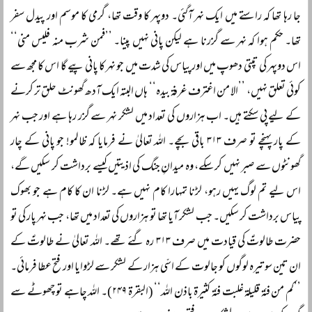
جا رہا تھا کہ راستے میں ایک نہر آگئی۔ دوپہر کا وقت تھا، گرمی کا موسم اور پیدل سفر
تھا۔ حکم ہوا کہ نہر سے گزرنا ہے لیکن پانی نہیں پینا۔ ’’فمن شرب منہ فلیس منی‘‘
اس دوپہر کی تپتی دھوپ میں اور پیاس کی شدت میں جو نہر کا پانی پیے گا اس کا مجھ سے
کوئی تعلق نہیں، ’’الا من اغترف غرفۃ بیدہ‘‘ ہاں البتہ ایک آدھ گھونٹ حلق تر کرنے
کے لیے پی سکتے ہیں۔ اب ہزاروں کی تعداد میں لشکر نہر سے گزر رہا ہے اور جب نہر
کے پار پہنچے تو صرف ۳۱۳ باقی بچے۔ اللہ تعالیٰ نے فرمایا کہ ظالمو! جو پانی کے چار
گھونٹوں سے صبر نہیں کر سکے، وہ میدانِ جنگ کی اذیتیں کیسے برداشت کر سکیں گے،
اس لیے تم لوگ یہیں رہو، لڑنا تمہارا کام نہیں ہے۔ لڑنا ان کا کام ہے جو بھوک
پیاس برداشت کر سکیں۔ جب لشکر آیا تھا تو ہزاروں کی تعداد میں تھا، جب نہر پار کی تو
حضرت طالوتؑ کی قیادت میں صرف ۳۱۳ رہ گئے تھے۔ اللہ تعالیٰ نے طالوتؑ کے
ان تین سو تیرہ لوگوں کو جالوت کے اسّی ہزار کے لشکر سے لڑوایا اور فتح عطا فرمائی۔
’’کم من فئۃ قلیلۃ غلبت فئۃ کثیرۃ باذن اللہ‘‘ (البقرۃ ۲۴۹)۔ اللہ چاہے تو چھوٹے سے