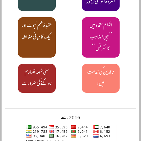
العروۃ الوثقٰی لاہور
اقوام متحدہ میں
عقیدۂ ختم نبوت اور
’’بین المذاہب
ایک قادیانی مغالطہ
کانفرنس ‘‘
ناقدین کی خدمت
سنی شیعہ تصادم
میں!
روکنے کی ضرورت
2016ء سے