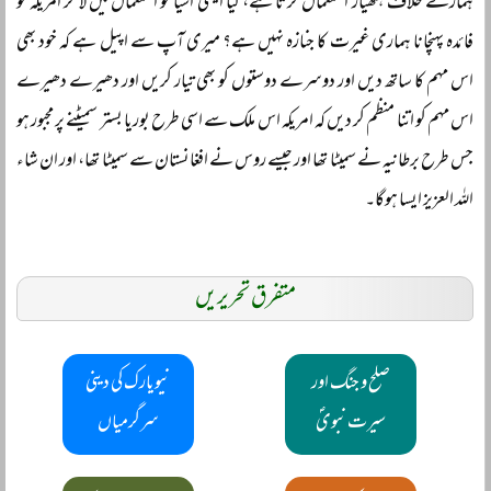
ہمارے خلاف ہتھیار استعمال کرتا ہے، کیا ایسی اَشیا کو استعمال میں لا کر امریکہ کو
فائدہ پہنچانا ہماری غیرت کا جنازہ نہیں ہے؟ میری آپ سے اپیل ہے کہ خود بھی
اس مہم کا ساتھ دیں اور دوسرے دوستوں کو بھی تیار کریں اور دھیرے دھیرے
اس مہم کو اتنا منظم کر دیں کہ امریکہ اس ملک سے اسی طرح بوریا بستر سمیٹنے پر مجبور ہو
جس طرح برطانیہ نے سمیٹا تھا اور جیسے روس نے افغانستان سے سمیٹا تھا، اور ان شاء
اللہ العزیز ایسا ہوگا۔
متفرق تحریریں
صلح و جنگ اور
نیویارک کی دینی
سیرت نبویؐ
سرگرمیاں