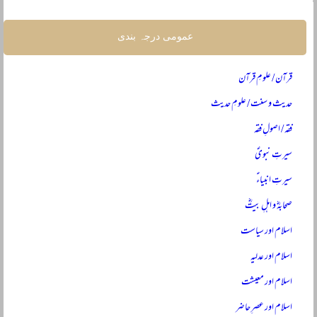
عمومی درجہ بندی
قرآن / علومِ قرآن
حدیث و سنت / علومِ حدیث
فقہ / اصولِ فقہ
سیرتِ نبویؐ
سیرتِ انبیاءؑ
صحابہؓ و اہلِ بیتؓ
اسلام اور سیاست
اسلام اور عدلیہ
اسلام اور معیشت
اسلام اور عصرِ حاضر