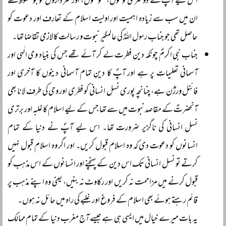
اس لیے آپؐ نے دوسری قوموں، حکومتوں، اور سرداروں کو جو خطوط لکھے
ان میں سب سے زیادہ اہمیت اور اولیت اسلام کے تعارف اور دعوت کو
حاصل تھی جو جناب رسول اللہؐ کی عالمگیر نبوت و رسالت کا لازمی تقاضا تھا۔
جناب نبی اکرمؐ چونکہ دین فطرت لے کر آئے تھے جس کی بنیاد وحی الٰہی اور
آسمانی تعلیمات پر ہے اور آپؐ کا دین تمام آسمانی دینوں کا آخری اور
فائنل ورژن ہے، چنانچہ پوری نسل انسانی کو فطری اور وحی کی طرف لانا بھی
آنحضرتؐ کے مقاصد نبوت میں سے تھا جس کے لیے اسلام کا غلبہ اور برتری
نسل انسانی کی ناگزیر ضرورت تھا۔ اس لیے آپؐ نے دنیا کے تمام
انسانوں کو دعوت دی کہ وہ اسلام قبول کریں۔ اور اگر وہ اسلام قبول نہیں
کرتے تو نسل انسانی تک اس دین کے پہنچنے اور انسانوں کے اس مذہب کو
قبول کرنے میں مزاحمت نہ کریں اور رکاوٹ نہ بنیں، یعنی وہ اپنے مذہب پر
قائم رہتے ہوئے بھی اسلام کے فروغ اور غلبے کی راہ میں حائل نہ ہوں۔
یہ بات میرے خیال میں ایسی ہی ہے جیسے آج مغرب دنیا کے تمام ممالک