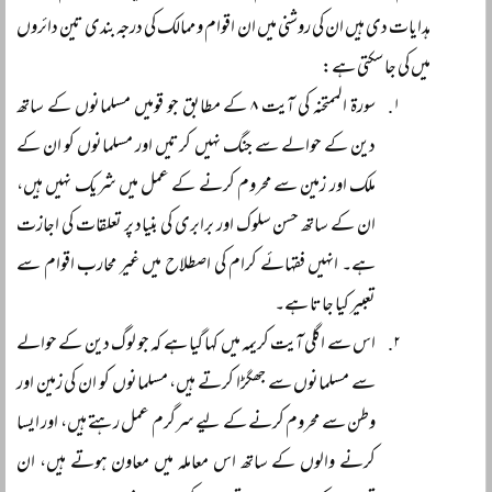
ہدایات دی ہیں ان کی روشنی میں ان اقوام و ممالک کی درجہ بندی تین دائروں
میں کی جا سکتی ہے:
سورۃ الممتحنہ کی آیت ۸ کے مطابق جو قومیں مسلمانوں کے ساتھ
دین کے حوالے سے جنگ نہیں کرتیں اور مسلمانوں کو ان کے
ملک اور زمین سے محروم کرنے کے عمل میں شریک نہیں ہیں،
ان کے ساتھ حسن سلوک اور برابری کی بنیاد پر تعلقات کی اجازت
ہے۔ انہیں فقہائے کرام کی اصطلاح میں غیر محارب اقوام سے
تعبیر کیا جاتا ہے۔
اس سے اگلی آیت کریمہ میں کہا گیا ہے کہ جو لوگ دین کے حوالے
سے مسلمانوں سے جھگڑا کرتے ہیں، مسلمانوں کو ان کی زمین اور
وطن سے محروم کرنے کے لیے سرگرم عمل رہتے ہیں، اور ایسا
کرنے والوں کے ساتھ اس معاملہ میں معاون ہوتے ہیں، ان