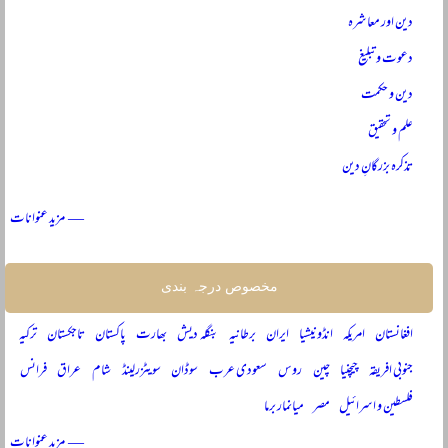
دین اور معاشرہ
دعوت و تبلیغ
دین و حکمت
علم و تحقیق
تذکرہ بزرگانِ دین
— مزید عنوانات
مخصوص درجہ بندی
افغانستان
امریکہ
انڈونیشیا
ایران
برطانیہ
بنگلہ دیش
بھارت
پاکستان
تاجکستان
ترکیہ
جنوبی افریقہ
چیچنیا
چین
روس
سعودی عرب
سوڈان
سویٹزرلینڈ
شام
عراق
فرانس
فلسطین و اسرائیل
مصر
میانمار برما
— مزید عنوانات