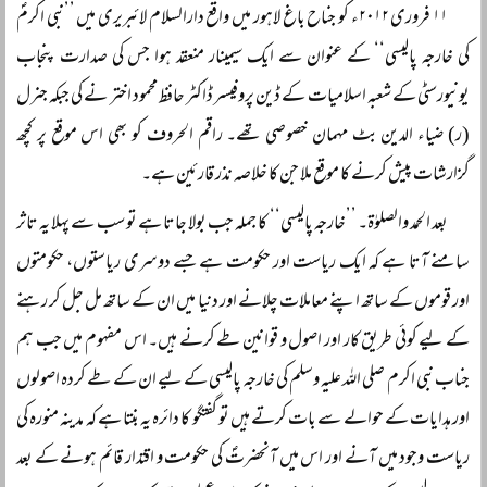
۱۱ فروری ۲۰۱۲ء کو جناح باغ لاہور میں واقع دارالسلام لائبریری میں ’’نبی اکرمؐ
کی خارجہ پالیسی‘‘ کے عنوان سے ایک سیمینار منعقد ہوا جس کی صدارت پنجاب
یونیورسٹی کے شعبہ اسلامیات کے ڈین پروفیسر ڈاکٹر حافظ محمود اختر نے کی جبکہ جنرل
(ر) ضیاء الدین بٹ مہمان خصوصی تھے۔ راقم الحروف کو بھی اس موقع پر کچھ
گزارشات پیش کرنے کا موقع ملا جن کا خلاصہ نذر قارئین ہے۔
بعد الحمد والصلوٰۃ۔ ’’خارجہ پالیسی‘‘ کا جملہ جب بولا جاتا ہے تو سب سے پہلا یہ تاثر
سامنے آتا ہے کہ ایک ریاست اور حکومت ہے جسے دوسری ریاستوں، حکومتوں
اور قوموں کے ساتھ اپنے معاملات چلانے اور دنیا میں ان کے ساتھ مل جل کر رہنے
کے لیے کوئی طریق کار اور اصول و قوانین طے کرنے ہیں۔ اس مفہوم میں جب ہم
جناب نبی اکرم صلی اللہ علیہ وسلم کی خارجہ پالیسی کے لیے ان کے طے کردہ اصولوں
اور ہدایات کے حوالے سے بات کرتے ہیں تو گفتگو کا دائرہ یہ بنتا ہے کہ مدینہ منورہ کی
ریاست وجود میں آنے اور اس میں آنحضرتؐ کی حکومت و اقتدار قائم ہونے کے بعد