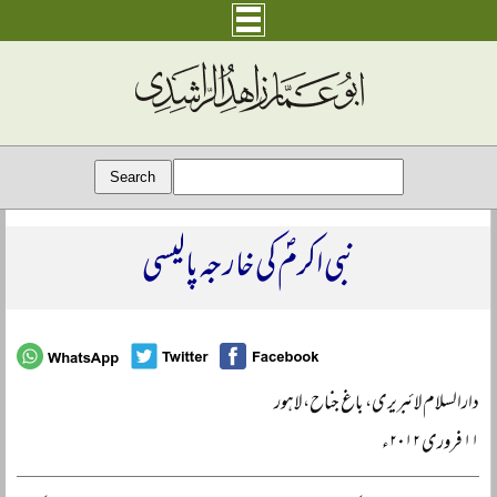
نبی اکرمؐ کی خارجہ پالیسی
دارالسلام لائبریری، باغ جناح، لاہور
۱۱ فروری ۲۰۱۲ء