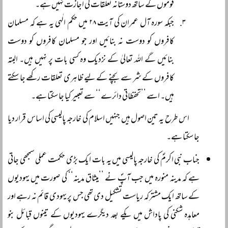
قوموں کے ساتھ دوستانہ تعلقات کی اجازت نہیں ہے۔
جبکہ سورہ آل عمران کی آیت ۲۸ میں حکم الٰہی یہ ہے کہ مسلمان
کافروں کو دوست نہ بنائیں اور جو مسلمان کافروں کو دوست
بنائیں گے اللہ تعالیٰ کے نزدیک وہ کسی بات پر نہیں ہیں۔ البتہ
کافروں کے شر سے بچنے کے لیے ظاہری تعلقات رکھے جا سکتے
ہیں۔ اسے ’’تحفظاتی دائرے‘‘ سے تعبیر کیا جا سکتا ہے۔
اس طرح یہ تین اصول ہیں جنہیں اسلام کی خارجہ پالیسی کی اساس قرار دیا
جا سکتا ہے۔
جناب نبی اکرمؐ کی خارجہ پالیسی میں یہ بات ایک بڑی حکمت عملی سمجھی جاتی
ہے کہ مدینہ منورہ میں جب آپؐ نے ’’میثاق مدینہ‘‘ کی صورت میں یہودیوں
کے ساتھ ایک مشترکہ ریاست تشکیل دی تھی جس پر یہودی قائم نہ رہے اور
معاہدہ شکنی کی پاداش میں یکے بعد دیگرے یہودیوں کے تینوں قبائل بنو