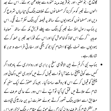
قینقاع، بنو نضیر، اور بنو قریضہ مدینہ منورہ سے جلاوطن ہوگئے۔ اس کے بعد
انہوں نے خیبر کو مرکز بنا کر مسلمانوں کے خلاف جنگ کی تیاریاں شروع کر
دیں اور مسلمانوں کو یہودیوں کے ساتھ یہ فیصلہ کن جنگ نظر آنے لگی۔ اس
پر جناب رسول اللہؐ نے خیبر کی جنگ سے پہلے قریش مکہ کے ساتھ ’’معاہدۂ
حدیبیہ‘‘ کر کے اس محاذ کو خاموش کیا اور اس کے فورًا بعد خیبر پر حملہ کر کے
یہودیوں سے نمٹ لینے کا اہتمام کیا جو کہ جنگی اور سفارتی فراست و تدبر کا
شاہکار ہے۔
جناب نبی اکرمؐ نے بین الاقوامی سطح پر برابری اور رواداری کے باوجود اگر
کہیں سے کوئی چیلنج سامنے آیا تو اسے قبول کرنے میں کمزوری نہیں دکھائی اور
چیلنج کو قبول کر کے اس کا بروقت سامنا کیا۔ جیسا کہ حضورؐ کے ایک سفیر کو
شام کے علاقے میں قتل کیا گیا تو آپؐ نے اس دور کے عالمی عرف کے
مطابق اسے اعلان جنگ تصور کرتے ہوئے حضرت زید بن حارثہؓ کی قیادت
میں لشکر شام کی طرف روانہ کیا جس نے موتہ کے مقام پر جنگ لڑی اور اس