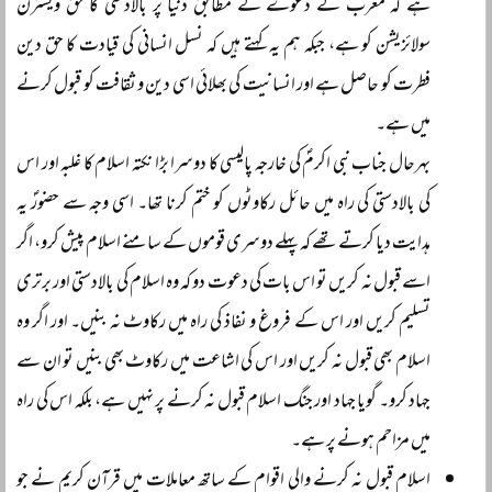
ہے کہ مغرب کے دعوے کے مطابق دنیا پر بالادستی کا حق ویسٹرن
سولائزیشن کو ہے، جبکہ ہم یہ کہتے ہیں کہ نسل انسانی کی قیادت کا حق دین
فطرت کو حاصل ہے اور انسانیت کی بھلائی اسی دین و ثقافت کو قبول کرنے
میں ہے۔
بہرحال جناب نبی اکرمؐ کی خارجہ پالیسی کا دوسرا بڑا نکتہ اسلام کا غلبہ اور اس
کی بالادستی کی راہ میں حائل رکاوٹوں کو ختم کرنا تھا۔ اسی وجہ سے حضورؐ یہ
ہدایت دیا کرتے تھے کہ پہلے دوسری قوموں کے سامنے اسلام پیش کرو، اگر
اسے قبول نہ کریں تو اس بات کی دعوت دو کہ وہ اسلام کی بالادستی اور برتری
تسلیم کریں اور اس کے فروغ و نفاذ کی راہ میں رکاوٹ نہ بنیں۔ اور اگر وہ
اسلام بھی قبول نہ کریں اور اس کی اشاعت میں رکاوٹ بھی بنیں تو ان سے
جہاد کرو۔ گویا جہاد اور جنگ اسلام قبول نہ کرنے پر نہیں ہے، بلکہ اس کی راہ
میں مزاحم ہونے پر ہے۔
اسلام قبول نہ کرنے والی اقوام کے ساتھ معاملات میں قرآن کریم نے جو