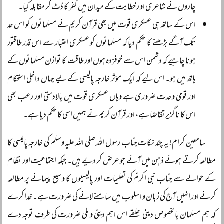
چاروں نے شاعری او رخطابت کے میدان میں کفر کا ڈٹ کر مقابلہ کیا۔
اس کے ساتھ ہی عسکری قوت میں بھی قرآن کریم نے مسلمانوں کو اس حد
تک آگے بڑھنے کا حکم دیا کہ مسلمانوں کو عسکری اعتبار سے اس قدر طاقتور
ہونا چاہیے کہ دشمن اس سے خوفزدہ ہوں اور طاقت کا توازن مسلمانوں کے
ہاتھ میں ہو۔ اس لیے کہ ایک مؤثر خارجہ پالیسی کے لیے جہاں داخلی استحکام
اور قومی وحدت ضروری ہے وہاں عسکری قوت میں بالادستی اور رعب بھی
اس کا ناگزیر تقاضا ہے، اور قرآن کریم نے ہمیں اسی کا حکم دیا ہے۔
سامعین کرام! یہ چند نکات جناب رسول اللہ صلی اللہ علیہ وسلم کی خارجہ پالیسی کا
مطالعہ کرتے ہوئے ذہن میں آئے جو عرض کر دیے ہیں۔ جبکہ اجتماعیت اور نظام
کے حوالے سے جناب نبی اکرمؐ کی تعلیمات اور پالیسیوں کا وسیع پیمانے پر مطالعہ
کرنے اور انہیں آج کی زبان و اسلوب میں سامنے لانے کی ضرورت ہے۔ خدا کرے
کہ ہم مسلمان بالخصوص دینی حلقے اس اہم دینی و ملی ضرورت کی طرف توجہ دے