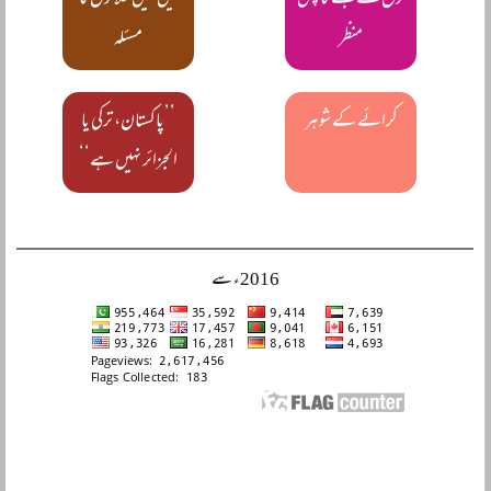
فوج کے قبضے کا پس
میں تین طلاقوں کا
منظر
مسئلہ
کرائے کے شوہر
’’پاکستان، ترکی یا
الجزائر نہیں ہے‘‘
2016ء سے