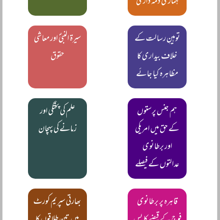
ہماری ذمہ داری
توہینِ رسالت کے
سیرۃ النبیؐ اور معاشی
خلاف بیداری کا
حقوق
مظاہرہ کیا جائے
ہم جنس پرستوں
علم کی پختگی اور
کے حق میں امریکی
زمانے کی پہچان
اور برطانوی
عدالتوں کے فیصلے
قاہرہ پر برطانوی
بھارتی سپریم کورٹ