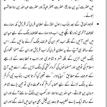
میں حضرت زید بن حارثہؓ، حضرت جعفر طیارؓ اور حضرت عبد اللہ بن رواحہؓ شہید
ہوئے۔
غزوہ خندق کے بعد جناب رسول اللہؐ نے اعلان فرمایا کہ قریش مکہ ہمارے
خلاف آخری زور لگا چکے ہیں، اب وہ ہمارے خلاف جنگ کے لیے میدان
میں نہیں آئیں گے بلکہ اب ہم ان کی طرف جنگ کرنے جائیں گے۔ اس
کے ساتھ ہی آپؐ نے یہ اعلان فرمایا کہ اب قریش اور ان کے ہمنوا تلوار کی
جنگ نہیں لڑیں گے بلکہ شعر و شاعری اور ادب و خطابت کے ذریعے
اسلام کی توہین اور مسلمانوں کی کردارکشی کی جنگ لڑیں گے۔ اسے میں آج
کے عرف کے مطابق ’’میڈیا وار‘‘ سے تعبیر کیا کرتا ہوں۔ جناب نبی اکرمؐ
نے یہ جنگ لڑنے کے لیے صحابہ کرامؓ کو دعوت دی تو تین بڑے شاعر
حسان بن ثابتؓ، عبد اللہ بن رواحہؓ، اور کعب بن مالکؓ سامنے آئے اور ان
کے ساتھ ایک بڑے خطیب ثابت بن قیسؓ بھی میدان میں ڈٹ گئے اور ان