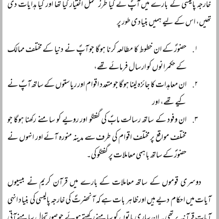
خارجہ پالیسی کے بارے میں آپؐ نے کیا طرز عمل اختیار کیا تھا اور کیا ہدایات دی
تھیں، اس کے لیے ہمیں بنیادی طور پر
حضورؐ کے ان خطوط کا مطالعہ کرنا ہوگا جو آپؐ نے دنیا کے مختلف ممالک
کے حکمرانوں کو ارسال فرمائے تھے،
ان معاہدات کا جائزہ لینا ہوگا جو متعدد اقوام اور ریاستوں کے ساتھ آپؐ نے
کیے تھے، اور
ان وفود کے ساتھ رسالت مابؐ کی گفتگو اور رویے کو سامنے رکھنا ہوگا جو
مختلف مواقع پر مختلف اقوام کی طرف سے مدینہ منورہ آئے اور انہوں نے
حضورؐ کے ساتھ باہمی معاملات پر گفتگو کی۔
دوسری قوموں کے ساتھ معاملات کے بارے میں قرآن کریم نے بیسیوں
آیات میں احکام دیے ہیں اور ظاہر بات ہے کہ آنحضرتؐ کی خارجہ پالیسی کی بنیاد انہی
آیات قرآنیہ پر تھی۔ ان ساری باتوں کو سامنے رکھتے ہوئے جو صورتحال سامنے آتی