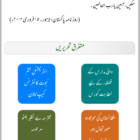
سکیں، آمین یا رب العالمین۔
(روزنامہ پاکستان، لاہور ۔ ۱۵ فروری ۲۰۱۲ء)
متفرق تحریریں
دینی مدارس کے
انٹرنیشنل ختم
فضلاء کے لیے
نبوت کانفرنس
خطابت کورس
کیپ ٹاؤن
افغانستان کی موجودہ
محترمہ بے نظیر بھٹو
صورتحال اور
مرحومہ