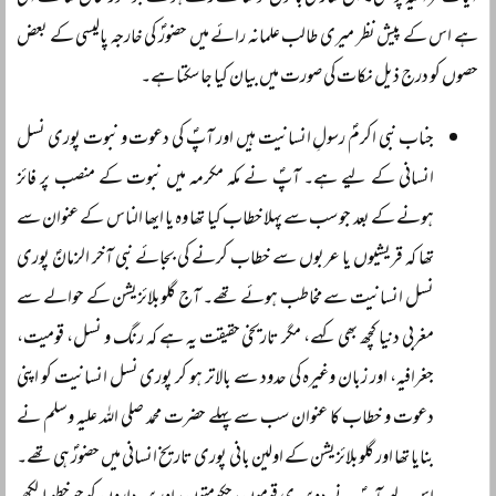
ہے اس کے پیش نظر میری طالب علمانہ رائے میں حضورؐ کی خارجہ پالیسی کے بعض
حصوں کو درج ذیل نکات کی صورت میں بیان کیا جا سکتا ہے۔
جناب نبی اکرمؐ رسولِ انسانیت ہیں اور آپؐ کی دعوت و نبوت پوری نسل
انسانی کے لیے ہے۔ آپؐ نے مکہ مکرمہ میں نبوت کے منصب پر فائز
ہونے کے بعد جو سب سے پہلا خطاب کیا تھا وہ
یا ایھا الناس
کے عنوان سے
تھا کہ قریشیوں یا عربوں سے خطاب کرنے کی بجائے نبی آخر الزمانؐ پوری
نسل انسانیت سے مخاطب ہوئے تھے۔ آج گلوبلائزیشن کے حوالے سے
مغربی دنیا کچھ بھی کہے، مگر تاریخی حقیقت یہ ہے کہ رنگ و نسل، قومیت،
جغرافیہ، اور زبان وغیرہ کی حدود سے بالاتر ہو کر پوری نسل انسانیت کو اپنی
دعوت و خطاب کا عنوان سب سے پہلے حضرت محمد صلی اللہ علیہ وسلم نے
بنایا تھا اور گلوبلائزیشن کے اولین بانی پوری تاریخ انسانی میں حضورؐ ہی تھے۔