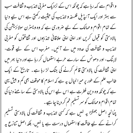
و اقوام سے کہہ رہا ہے کہ چونکہ اس کے نزدیک مغربی تہذیب و ثقافت سب
سے بہتر اور ایک آئیڈیل فلسفہ و تہذیب کی حیثیت رکھتی ہے اس لیے دنیا
کے تمام اقوام و ممالک کے لیے ضروری ہے کہ وہ ویسٹرن سولائزیشن کی
بالادستی کو قبول کریں اور اپنی اپنی علاقائی تہذیبوں اور ثقافتوں کو مغربی
تہذیب و ثقافت کی حدود میں لے آئیں۔ مغرب اس کے لیے قوت،
لابنگ، اور دھونس کے سارے حربے استعمال کر رہا ہےاور دنیا بھر میں
اپنی ثقافت کی بالادستی قائم کرنے کی جنگ لڑ رہا ہے۔ تاریخ کے ایک
طالب علم کے طور پر میرا خیال یہ ہے کہ اسلام کا موقف بھی کم و بیش یہی
ہے کہ چونکہ وہ دین فطرت ہے اس لیے اس کی بالادستی کے سامنے دنیا کی
تمام اقوام و ممالک کو سرتسلیم خم کر دینا چاہیے۔
چنانچہ اصل جھگڑا یہ نہیں ہے کہ کسی تہذیب و ثقافت کی بالادستی تسلیم
کرانے کے لیے طاقت کا استعمال درست ہے یا نہیں، بلکہ اصل تنازع یہ