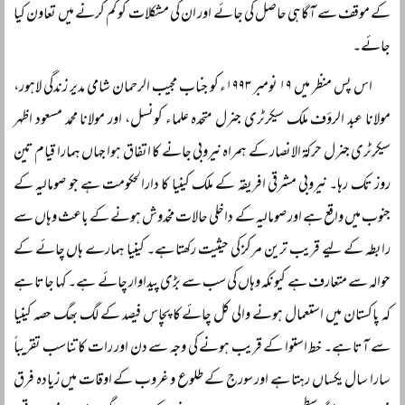
کے موقف سے آگاہی حاصل کی جائے اور ان کی مشکلات کو کم کرنے میں تعاون کیا
جائے۔
اس پس منظر میں ۱۹ نومبر ۱۹۹۳ء کو جناب مجیب الرحمان شامی مدیر زندگی لاہور،
مولانا عبد الرؤف ملک سیکرٹری جنرل متحدہ علماء کونسل، اور مولانا محمد مسعود اظہر
سیکرٹری جنرل حرکۃ الانصار کے ہمراہ نیروبی جانے کا اتفاق ہوا جہاں ہمارا قیام تین
روز تک رہا۔ نیروبی مشرقی افریقہ کے ملک کینیا کا دارالحکومت ہے جو صومالیہ کے
جنوب میں واقع ہے اور صومالیہ کے داخلی حالات مخدوش ہونے کے باعث وہاں سے
رابطہ کے لیے قریب ترین مرکز کی حیثیت رکھتا ہے۔ کینیا ہمارے ہاں چائے کے
حوالہ سے متعارف ہے کیونکہ وہاں کی سب سے بڑی پیداوار چائے ہے۔ کہا جاتا ہے
کہ پاکستان میں استعمال ہونے والی کل چائے کا پچاس فیصد کے لگ بھگ حصہ کینیا
سے آتا ہے۔ خط استوا کے قریب ہونے کی وجہ سے دن اور رات کا تناسب تقریباً
سارا سال یکساں رہتا ہے اور سورج کے طلوع و غروب کے اوقات میں زیادہ فرق