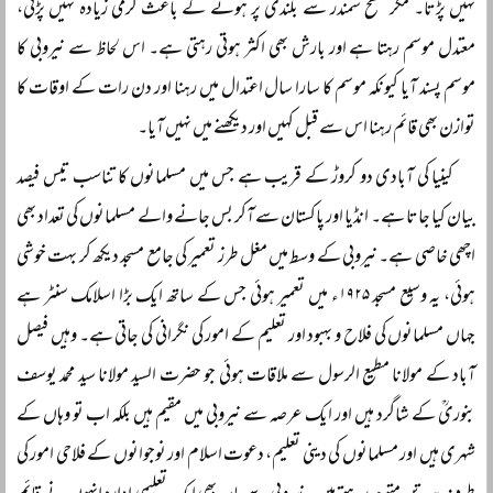
نہیں پڑتا۔ مگر سطح سمندر سے بلندی پر ہونے کے باعث گرمی زیادہ نہیں پڑتی،
معتدل موسم رہتا ہے اور بارش بھی اکثر ہوتی رہتی ہے۔ اس لحاظ سے نیروبی کا
موسم پسند آیا کیونکہ موسم کا سارا سال اعتدال میں رہنا اور دن رات کے اوقات کا
توازن بھی قائم رہنا اس سے قبل کہیں اور دیکھنے میں نہیں آیا۔
کینیا کی آبادی دو کروڑ کے قریب ہے جس میں مسلمانوں کا تناسب تیس فیصد
بیان کیا جاتا ہے۔ انڈیا اور پاکستان سے آکر بس جانے والے مسلمانوں کی تعداد بھی
اچھی خاصی ہے۔ نیروبی کے وسط میں مغل طرز تعمیر کی جامع مسجد دیکھ کر بہت خوشی
ہوئی، یہ وسیع مسجد ۱۹۲۵ء میں تعمیر ہوئی جس کے ساتھ ایک بڑا اسلامک سنٹر ہے
جہاں مسلمانوں کی فلاح و بہبود اور تعلیم کے امور کی نگرانی کی جاتی ہے۔ وہیں فیصل
آباد کے مولانا مطیع الرسول سے ملاقات ہوئی جو حضرت السید مولانا سید محمد یوسف
بنوریؒ کے شاگرد ہیں اور ایک عرصہ سے نیروبی میں مقیم ہیں بلکہ اب تو وہاں کے
شہری ہیں اور مسلمانوں کی دینی تعلیم، دعوت اسلام اور نوجوانوں کے فلاحی امور کی