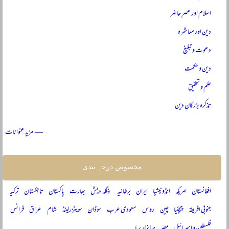
اسلام اور عصرِ حاضر
دین اور معاشرہ
دعوت و تبلیغ
دین و حکمت
علم و تحقیق
تذکرہ بزرگانِ دین
— مزید عنوانات
مخصوص درجہ بندی
افغانستان
امریکہ
انڈونیشیا
ایران
برطانیہ
بنگلہ دیش
بھارت
پاکستان
تاجکستان
ترکیہ
جنوبی افریقہ
چیچنیا
چین
روس
سعودی عرب
سوڈان
سویٹزرلینڈ
شام
عراق
فرانس
فلسطین و اسرائیل
مصر
میانمار برما