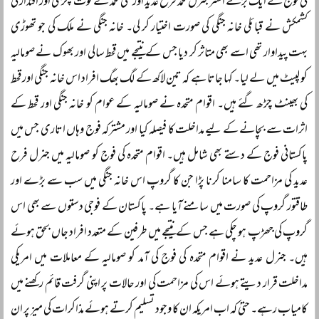
کی فوج کے ایک بڑے افسر جنرل محمد فرح عدید اور علی محمد نے قوت پکڑی اور اقتدار کی
کشمکش نے قبائلی خانہ جنگی کی صورت اختیار کر لی۔ خانہ جنگی نے ملک کی جو تھوڑی
بہت پیداوار تھی اسے بھی متاثر کر دیا جس کے نتیجے میں قحط سالی اور بھوک نے صومالیہ
کو لپیٹ میں لے لیا۔ کہا جاتا ہے کہ تین لاکھ کے لگ بھگ افراد اس خانہ جنگی اور قحط
کی بھینٹ چڑھ گئے ہیں۔ اقوام متحدہ نے صومالیہ کے عوام کو خانہ جنگی اور قحط کے
اثرات سے بچانے کے لیے مداخلت کا فیصلہ کیا اور مشترکہ فوج وہاں اتاری جس میں
پاکستانی فوج کے دستے بھی شامل ہیں۔ اقوام متحدہ کی فوج کو صومالیہ میں جنرل فرح
عدید کی مزاحمت کا سامنا کرنا پڑا جن کا گروپ اس خانہ جنگی میں سب سے بڑے اور
طاقتور گروپ کی صورت میں سامنے آیا ہے۔ پاکستان کے فوجی دستوں سے بھی اس
گروپ کی جھڑپ ہو چکی ہے جس کے نتیجے میں طرفین کے متعدد افراد جاں بحق ہوئے
ہیں۔ جنرل عدید نے اقوام متحدہ کی فوج کی آمد کو صومالیہ کے معاملات میں امریکی
مداخلت قرار دیتے ہوئے اس کی مزاحمت کی اور حالات پر اپنی گرفت قائم رکھنے میں
کامیاب رہے۔ حتیٰ کہ اب امریکہ ان کا وجود تسلیم کرتے ہوئے مذاکرات کی میز پر ان