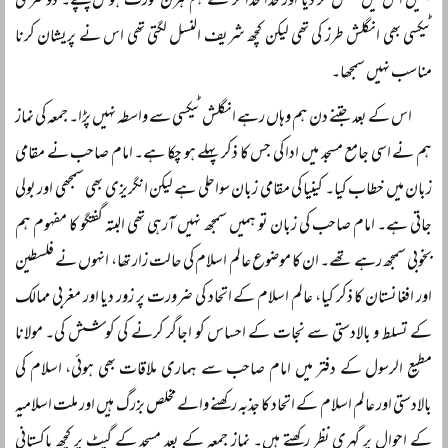
ہمیں اس میں منتقل کر دیا اور خدا خدا کر کے ہم ہرن کورٹ ہوٹل پہنچے۔ دوسری
ٹیکسی بھی انگلش طرز کی تھی لیکن کچھ شریف النسل لگتی تھی اس نے پریشان کرنا
مناسب نہیں سمجھا۔
اس کے بعد جتنے دن ہم وہاں رہے انگلش ٹیکسی سے واسطہ نہیں پڑا۔ جمعہ کی نماز
ہم نے اسی جامع مسجد میں ادا کی جس کا ذکر پہلے ہو چکا ہے۔ امام صاحب نے مقامی
زبان میں خطاب کیا۔ کینیا کی مقامی زبان سواحلی ہے لیکن انگریزی بھی سمجھی اور بولی
جاتی ہے۔ امام صاحب کی زبان تو ہمیں سمجھ نہیں آرہی تھی البتہ گفتگو کا مفہوم ہم
بخوبی سمجھ رہے تھے۔ ان کا موضوع عالم اسلام کی حالت زار تھا، انہوں نے فلسطین
اور افغانستان کا ذکر کیا، عالم اسلام کے اتحاد کی ضرورت پر زور دیا اور مغربی ممالک
کے تسلط و بالادستی سے نجات کے احساس کو اجاگر کرنے کی کوشش کی۔ مولانا
مطیع الرسول کے دفتر میں امام صاحب سے ہماری ملاقات بھی ہوئی، اسلام کی
بالادستی اور عالم اسلام کے اتحاد کا جذبہ رکھنے والے مخلص بزرگ ہیں اور ملت اسلامیہ
کے احوال پر گہری نظر رکھتے ہیں۔ نماز جمعہ کے بعد مسجد کے گیٹ پر کچھ پاکستانی