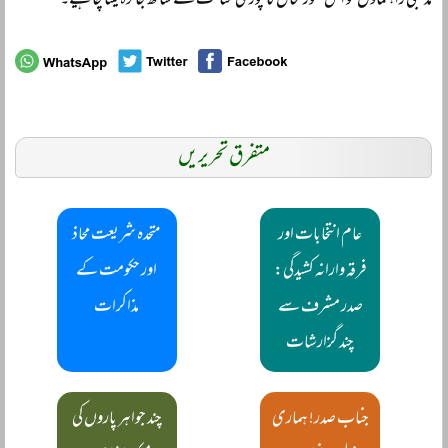
مذہبی راہنماؤں کو اس صورتحال کا پوری متانت کے ساتھ جائزہ لینا چاہیے۔
متفرق تحریریں
عام انتخابات اور
متحدہ شریعت محاذ
فرقہ وارانہ کشیدگی:
اور حکومت کے
صدر مشرف سے
مذاکرات
چند گزارشات
جناب صدر! ہماری
چند جواہر پاروں کی