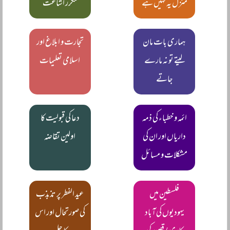
منزل یہ نہیں ہے
مکرر اشاعت
ہماری بات مان
تجارت و ابلاغ اور
لیتے تو نہ مارے
اسلامی تعلیمات
جاتے
ائمہ و خطباء کی ذمہ
دعا کی قبولیت کا
داریاں اور ان کی
اولین تقاضہ
مشکلات و مسائل
فلسطین میں
عید الفطر پر تذبذب
یہودیوں کی آباد
کی صورتحال اور اس