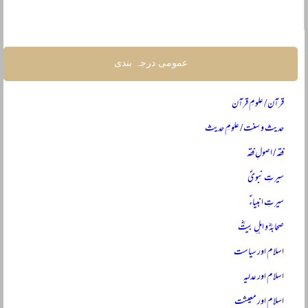
عمومی درجہ بندی
قرآن / علومِ قرآن
حدیث و سنت / علومِ حدیث
فقہ / اصولِ فقہ
سیرتِ نبویؐ
سیرتِ انبیاءؑ
صحابہؓ و اہلِ بیتؓ
اسلام اور سیاست
اسلام اور عدلیہ
اسلام اور معیشت