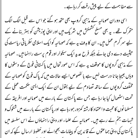
سے مفاہمت کے لیے پیش رفت کر رہا ہے۔
اسی دوران صومالیہ کے مذہبی گروپ بھی متحد ہوگئے جو اس سے قبل الگ الگ
متحرک تھے۔ یہ بھی مسلح کشمکش میں شریک ہیں اور اپنی پوزیشن کو بہتر بنانے کے
لیے سرگرم عمل ہیں۔ ان کا ہدف یہ ہے کہ صومالیہ کو ایک اسلامی نظریاتی ریاست کی
حیثیت دے دی جائے جبکہ فرح عدید ایک سیکولر اور قوم پرست راہنما ہیں۔ صومالیہ
کے مذہبی گروپوں کا موقف یہ ہے کہ اس صورتحال میں پاکستانی فوج کے دستوں کا
وہاں بھیجا جانا درست نہیں ہے بالخصوص ایسے حالات میں کہ پاک فوج کو صومالیہ کے
مختلف گروپوں کے ساتھ تصادم کے لیے بقول ان کے ایک ایسی حکمت عملی کے
تحت استعمال کیا جا رہا ہے جس سے پاکستان کے بارے میں صومالیہ اور افریقہ کے
مسلمانوں کا محبت و اعتماد کا رشتہ کمزور ہو رہا ہے اور پاکستان کے بارے میں شکوک و
شبہات جنم لے رہے ہیں۔ صومالیہ کے علماء اور دینی راہنماؤں نے اس سلسلہ میں
پاکستان کی دینی جماعتوں کے قائدین کو پیغامات بھجوائے اور خطوط ارسال کیے کہ ان