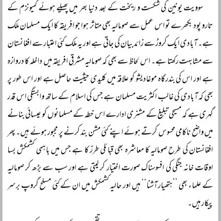
سوویت یونین کی شکست و ریخت کے بعد دنیا بھر میں پھیلے ہوئے کمیونزم کے
تارو پود بکھرے تو اس عمل سے صومالیہ بھی متاثر ہوا جو افریقہ کا ایک مسلمان ملک
ہے۔ آبادی ایک کروڑ سے زائد بیان کی جاتی ہے اور یہ ملک کئی اعتبار سے افغانستان
سے مشابہت رکھتا ہے۔ اس لحاظ سے بھی کہ صومالیہ مشرقی افریقہ میں داخلہ کا دروازہ
ہے اور اس کی بندرگاہ موغادیشو کو علاقہ میں کلیدی حیثیت حاصل ہے اور اس طور پر
بھی کہ آبادی کی غالب اکثریت مسلمان ہے جس کی اسلام کے ساتھ وابستگی اس قدر
گہری ہے کہ مسیحی تبلیغ کے مشنری ادارے اس خطہ کے مسلمانوں کو عیسائی بنانے
میں واضح ناکامی محسوس کرتے ہوئے اپنے کئی مشن بند کرنے پر مجبور ہوئے ہیں۔ پھر
افغانستان کی طرح صومالیہ کا معاشرہ بھی قبائلی طرز کا ہے جس میں باہمی کشمکش بسا
اوقات خانہ جنگی کی افسوسناک صورت اختیار کر لیتی ہے اور سب سے بڑھ کر صومالیہ
کے علماء بھی ’’ہتھیار آشنا‘‘ ہیں اور حالیہ کشمکش میں ان کے کئی مسلح گروپ برسر
پیکار ہیں۔