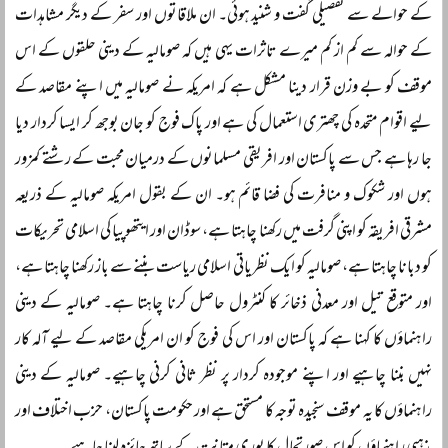
کے حوالے سے تفصیلی گفت و شنید ہوئی۔ ان ملاقاتوں اور سفر کے دیگر مشاہدات
کے حوالہ سے کم از کم میرے تاثرات یہی ہیں کہ صومالیہ کے دینی حلقوں کے اس
موقف کو بے وزن قرار دینا مشکل ہے کہ امریکہ نے صومالیہ میں اپنے مقاصد کے
لیے اقوام متحدہ کی چھتری استعمال کی ہے اور پاک فوج کو جان بوجھ کر ایسا کردار دیا
جا رہا ہے جس سے پاکستان اور افریقی مسلمانوں کے درمیان محبت کے رشتے کمزور
ہوں اور شکوک و منافرت کی فضا قائم ہو۔ ان کے بقول امریکہ صومالیہ کے ذریعہ
مشرقی افریقہ کو اپنی گرفت میں رکھنا چاہتا ہے، سوڈان اور ایتھوپیا کی اسلامی تحریکات
کو دبانا چاہتا ہے، صومالیہ کو ایک نظریاتی اسلامی ریاست بننے سے باز رکھنا چاہتا ہے،
اور متوقع تیل اور معدنی ذخائر کا کنٹرول حاصل کرنا چاہتا ہے۔ صومالیہ کے دینی
راہنماؤں کا کہنا ہے کہ پاکستان اور اس کی فوج کو ان امریکی مقاصد کے لیے آلہ کار
نہیں بننا چاہیے اور اپنے موجودہ کردار پر نظر ثانی کرنی چاہیے۔ صومالیہ کے دینی
راہنماؤں کا یہ موقف سنجیدہ توجہ کا مستحق ہے اور حکومت پاکستان، حزب اختلاف اور