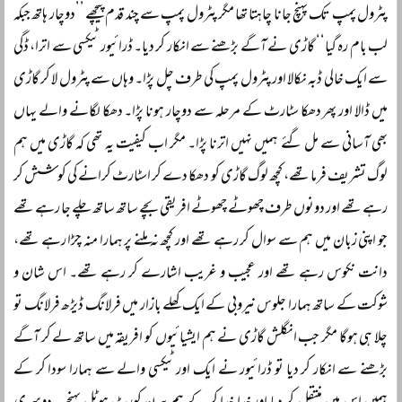
پٹرول پمپ تک پہنچ جانا چاہتا تھا مگر پٹرول پمپ سے چند قدم پیچھے ’’دوچار ہاتھ جبکہ
لب بام رہ گیا‘‘ گاڑی نے آگے بڑھنے سے انکار کر دیا۔ ڈرائیور ٹیکسی سے اترا، ڈگی
سے ایک خالی ڈبہ نکالا اور پٹرول پمپ کی طرف چل پڑا۔ وہاں سے پٹرول لا کر گاڑی
میں ڈالا اور پھر دھکا سٹارٹ کے مرحلہ سے دوچار ہونا پڑا۔ دھکا لگانے والے یہاں
بھی آسانی سے مل گئے ہمیں نہیں اترنا پڑا۔ مگر اب کیفیت یہ تھی کہ گاڑی میں ہم
لوگ تشریف فرما تھے، کچھ لوگ گاڑی کو دھکا دے کر اسٹارٹ کرانے کی کوشش کر
رہے تھے اور دونوں طرف چھوٹے چھوٹے افریقی بچے ساتھ ساتھ چلے جا رہے تھے
جو اپنی زبان میں ہم سے سوال کر رہے تھے اور کچھ نہ ملنے پر ہمارا منہ چڑا رہے تھے،
دانت نکوس رہے تھے اور عجیب و غریب اشارے کر رہے تھے۔ اس شان و
شوکت کے ساتھ ہمارا جلوس نیروبی کے ایک کھلے بازار میں فرلانگ ڈیڑھ فرلانگ تو
چلا ہی ہوگا مگر جب انگلش گاڑی نے ہم ایشیائیوں کو افریقہ میں ساتھ لے کر آگے
بڑھنے سے انکار کر دیا تو ڈرائیور نے ایک اور ٹیکسی والے سے ہمارا سودا کر کے