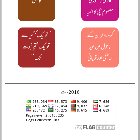
کاری / قصور کی
کا حل
معصوم بچی کا المیہ
کرونا بحران کے
’’تحریکِ کشمیر سے
ماحول میں عید
تحریکِ ختمِ نبوت
الاضحٰی اور قربانی
تک‘‘
2016ء سے