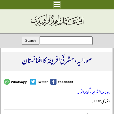
صومالیہ، مشرقی افریقہ کا افغانستان
ماہنامہ الشریعہ، گوجرانوالہ
جنوری ۱۹۹۴ء