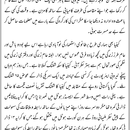
طرف ہمہ تن متوجہ رہتے ہیں۔ نیروبی سے باہر بھی ایک تعلیمی ادارہ انہوں نے قائم
کر رکھا ہے جو اپنے مقاصد کی طرف کامیابی کے ساتھ گامزن ہے۔ وقت کی کمی کے
باعث وہ ادارہ نہ دیکھا جا سکا مگر اس کی کارکردگی کے بارے میں معلومات حاصل کر
کے بے حد مسرت ہوئی۔
کینیا بھی ہماری طرح برطانوی استعمار کی نوآبادی رہا ہے اس لیے بود و باش اور
عام طرز زندگی میں کچھ زیادہ فرق محسوس نہیں ہوا۔ البتہ عام زندگی اور دفتری زندگی میں
نظم کی صورتحال ہم سے بہتر نظر آئی۔ کینیا کا سکہ شلنگ کہلاتا ہے۔ جس روز ہم وہاں
پہنچے نیروبی ایئرپورٹ پر کرنسی کے تبادلہ میں ایک امریکی ڈالر کے عوض ۶۵ شلنگ
ملے۔ گویا پاکستانی روپے کے مقابلہ میں کینیا کا شلنگ تقریباً نصف قیمت کا حامل
ہے۔ پہلی رات ہمیں وسط شہر کے ایمبسڈر ہوٹل میں ٹھہرنا پڑا جس کا کرایہ پینتالیس
ڈالر فی کمرہ تھا مگر دوسرے روز اپنے میزبانوں کے ساتھ رابطہ و ملاقات کی سہولت
کے پیش نظر ملیمانی روڈ کے ہرن کورٹ ہوٹل میں منتقل ہوگئے جس کا کرایہ ۱۳ ڈالر
فی کمرہ تھا۔ ہوٹل کچھ زیادہ معیاری نہ تھا مگر میزبانوں کے ساتھ رابطہ کی سہولت کے