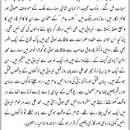
احباب مل گئے۔ جناب مجیب الرحمان شامی ہمارے ملک کے معروف صحافی اور
کالم نگار ہیں، روزنامہ جنگ میں ’’جلسہ عام‘‘ کے عنوان سے ان کا کالم قارئین کا
وسیع حلقہ رکھتا ہے، نیروبی میں بھی انہیں دیکھ کر پہچاننے والوں کی کمی نہیں تھی۔
چنانچہ اس حوالہ سے متعدد حضرات سے ملاقات ہوئی جن میں پاک فوج کے ایک افسر
بھی تھے۔ وہیں ڈاکٹر فاروق صاحب سے ملاقات ہوئی جو گوجرانوالہ میں ہمارے محلہ
ایمن آبادی گیٹ کے رہنے والے ہیں اور ایک عرصہ سے نیروبی میں مقیم ہیں۔ ان
کے ایک عزیز ریٹائرڈ میجر محمد علی بٹ چند روز قبل نیروبی میں ڈاکوؤں کے ہاتھوں قتل
ہوگئے ہیں۔ یہاں قتل اور ڈاکہ زنی کی وارداتیں عام ہیں، راہ چلتے لوگوں سے سامان
اور رقم چھین لینا عام معمول ہے۔ پولیس کے سپاہی بڑے بڑے ڈنڈے اٹھائے ہر
وقت گھومتے رہتے ہیں مگر وارداتیں بھی ہوتی رہتی ہیں۔ محمد علی بٹ مرحوم نیروبی
میں ایک ہوٹل چلا رہے تھے، شام کے وقت ہوٹل سے باہر نکلے تو ڈاکوؤں نے
انہیں گولی مار دی اور گاڑی چھین کر فرار ہوگئے، انا للہ وانا الیہ راجعون۔