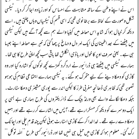
اس نے اپنے وطن کے ساتھ مشابہت کے احساس کو اور زیادہ اجاگر کر دیا۔ ٹیکسی
شکل و صورت کے لحاظ سے برطانوی تھی کہ اسی قسم کی ٹیکسیاں وہاں چلتی ہیں۔ اسے
دیکھ کر خیال ہوا کہ شاید اس معاملہ میں کینیا والے ہم سے کچھ آگے ہیں لیکن ٹیکسی
میں بیٹھنے کے بعد اطمینان کی ایک لہر دل و دماغ پر چھا گئی کہ خیر ہے معاملہ اپنے جیسا
ہی ہے۔ یعنی صرف اوپر کا خول اور باڈی انگلش تھا باقی سب کچھ اپنی طرح کا ہی تھا۔
ہمارے ٹیکسی میں بیٹھتے ہی ڈرائیور نے اردگرد کھڑے کچھ لوگوں کو اشارہ کیا اور وہ
گاڑی کو دھکا دینے کے لیے متحرک ہوگئے۔ یہ ٹیکسی ہمارے اجتماعی نظام کی ہوبہو
تصویر تھی کہ ظاہری ڈھانچہ مغربی طرز کا لیکن اندر سے پوری مشینری دھکا سٹارٹ۔
جبکہ دھکا لگانے والے بھی ورلڈ بینک کے ڈائریکٹروں کی طرح ہماری بے بسی پر
ایک دوسرے کو دیکھ کر مسکرا رہے تھے، آپس میں اشارے کر رہے تھے اور ہمیں
دھکا دے رہے تھے۔ خدا خدا کر کے گاڑی اسٹارٹ ہوئی لیکن چند قدم چلی اور اچانک
رک گئی۔ معلوم ہوا کہ گاڑی میں تیل ہی نہیں تھا اور ڈرائیور کسی طرح ’’اللہ توکل‘‘