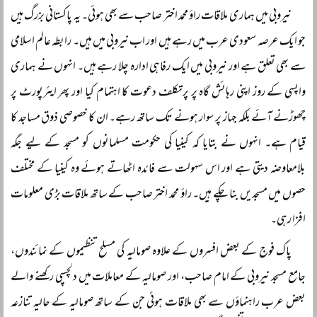
نیروبی میں ہماری ملاقات راؤ محمد اختر صاحب سے بھی ہوئی۔ یہ پاکستانی بزرگ ہیں
جو ایک عرصہ سعودی عرب میں رہے ہیں اور اب نیروبی میں ہیں۔ رابطہ عالم اسلامی
سے بھی تعلق ہے اور نیروبی میں ایک رفاہی ادارہ چلا رہے ہیں۔ انہوں نے ہماری
واپسی کے روز اپنی رہائش گاہ پر پرتکلف دعوت کا اہتمام کیا اور پھر ایئرپورٹ پر
چھوڑنے آئے بلکہ جہاز پر سوار ہونے تک ساتھ رہے۔ ان کا خصوصی ذوق مساجد کا
قیام ہے۔ انہوں نے بتایا کہ کینیا کی حکومت مسلمانوں کو مسجد کے لیے جگہ
بلامعاوضہ دیتی ہے اور اس سہولت سے فائدہ اٹھاتے ہوئے وہ کینیا کے مختلف
حصوں میں مسجدیں بنا چکے ہیں۔ راؤ محمد اختر صاحب کے ساتھ ملاقات بڑی معلومات
افزا رہی۔
پاک فوج کے بعض افسروں کے علاوہ صومالیہ کی مسلح تنظیموں کے نمائندوں،
جامع مسجد نیروبی کے امام صاحب، اور صومالیہ کے معاملات میں دلچسپی رکھنے والے
بعض عرب راہنماؤں سے بھی ملاقات ہوئی جن کے ساتھ صومالیہ کے حالیہ تنازعہ