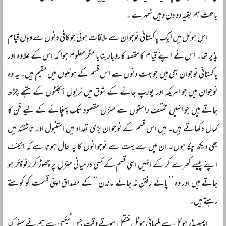
باعث ہم بقیہ دو دن وہیں ٹھہرے ۔
اس ہوٹل میں ایک پاکستانی نوجوان سے ملاقات ہوئی جو کافی دنوں سے وہاں قیام
پذیر تھا۔ اس نے اپنے قیام کا مقصد کاروبار بتایا مگر معلوم ہوا کہ اس کے علاوہ اور
پاکستانی نوجوان بھی ہیں جو بہت دنوں سے اس قسم کے ہوٹلوں میں مقیم ہیں۔ یہ وہ
نوجوان ہیں جو امریکہ اور یورپ جانے کے شوق میں ٹریول ایجنٹوں کے ہتھے چڑھ
جاتے ہیں جو انہیں مختلف راستوں سے منزل مقصود تک پہنچانے کے لیے فن کا
کمال دکھاتے ہیں۔ میں اس قسم کے نوجوان بڑی تعداد میں استنبول اور تاشقند میں
بھی دیکھ چکا ہوں۔ ان میں سے بہت سے نوجوانوں کا یہ حال ہوتا ہے کہ ایجنٹ
اپنے پیسے کھرے کر کے انہیں اسی قسم کے کسی درمیانی منزل پر چھوڑ کر رفوچکر ہو
جاتے ہیں اور وہ ’’پائے رفتن نہ جائے ماندن‘‘ کے مصداق اپنی قسمت کو کوستے
رہتے ہیں۔
ایمبیسڈر ہوٹل سے ملیمانی ہوٹل منتقل ہوتے وقت جس ٹیکسی سے ہم نے سفر کیا