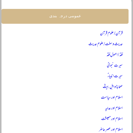
عمومی درجہ بندی
قرآن / علومِ قرآن
حدیث و سنت / علومِ حدیث
فقہ / اصولِ فقہ
سیرتِ نبویؐ
سیرتِ انبیاءؑ
صحابہؓ و اہلِ بیتؓ
اسلام اور سیاست
اسلام اور عدلیہ
اسلام اور معیشت
اسلام اور عصرِ حاضر