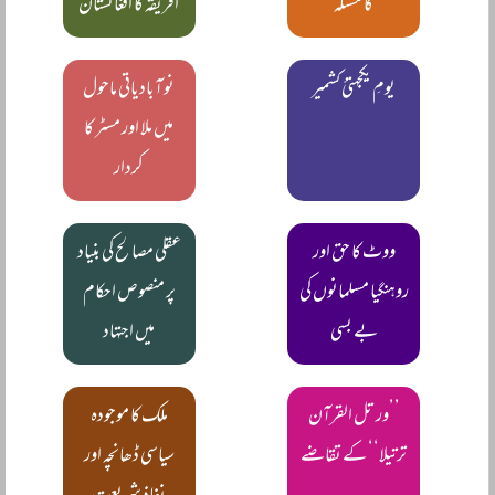
کا مسئلہ
افریقہ کا افغانستان
یومِ یکجہتیٔ کشمیر
نو آبادیاتی ماحول
میں ملا اور مسٹر کا
کردار
ووٹ کا حق اور
عقلی مصالح کی بنیاد
روہنگیا مسلمانوں کی
پر منصوص احکام
بے بسی
میں اجتہاد
’’ورتل القرآن
ملک کا موجودہ
ترتیلا‘‘ کے تقاضے
سیاسی ڈھانچہ اور