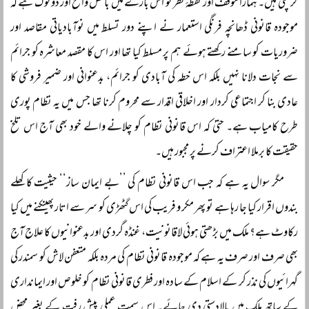
کر چکی ہیں۔ ہمارا موقف اور نقطۂ نظر تو اس بارے میں بالکل واضح اور دوٹوک ہے کہ
موجودہ قانونی ڈھانچہ فرنگی استعمار نے اپنے دور تسلط میں نوآبادیاتی مقاصد اور
ضروریات کو سامنے رکھتے ہوئے ہم پر مسلط کیا تھا اور اس کا مقصد معاشرہ کو جرائم
سے نجات دلانا نہیں بلکہ اس خطہ کی آبادی کو جرائم، بدعنوانی اور ضمیر فروشی کا
عادی بنا کر اجتماعی کردار اور اخلاقی اقدار سے محروم کرنا تھا جس میں یہ نظام پوری
طرح کامیاب ہے۔ حتیٰ کہ اس قانونی نظام کو چلانے والے خود بھی آج اس تلخ
حقیقت کا برملا اعتراف کرنے پر مجبور ہیں۔
مگر سوال یہ ہے کہ جب اس قانونی نظام کی ’’بے ایمان ساز‘‘ حیثیت کا کھلے
بندوں اقرار کیا جا رہا ہے تو پھر مکر و فریب کی اس گٹھڑی کو سر سے اتار پھینکنے میں کیا
رکاوٹ ہے؟ ملک میں بڑھتی ہوئی لاقانونیت، غنڈہ گردی اور بدعنوانیوں کا علاج آج
بھی صرف اور صرف یہ ہے کہ موجودہ قانونی نظام کی مردہ بلکہ متعفن لاش کو سمندر کی
گہرائیوں کی نذر کر کے اسلام کے سادہ اور فطری قانونی نظام کو خلوص اور ایمانداری
کے ساتھ ملک میں بالادستی دی جائے۔ اس سمت عملی پیش رفت کے بغیر محض