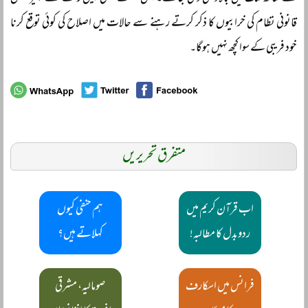
قانونی نظام کی خرابیوں کا ذکر کرتے رہنے سے حالات میں اصلاح کی کوئی توقع کرنا
خود فریبی کے سوا کچھ نہیں ہوگا۔
متفرق تحریریں
اب قرآن کریم میں
ہم حنفی کیوں
ردوبدل کا مطالبہ!
کہلاتے ہیں؟
فرانس میں اسکارف
صومالیہ، مشرقی