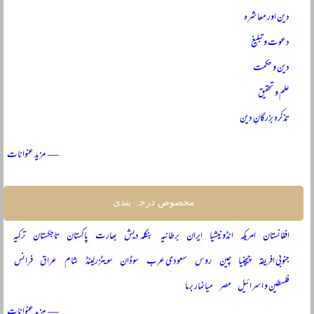
دین اور معاشرہ
دعوت و تبلیغ
دین و حکمت
علم و تحقیق
تذکرہ بزرگانِ دین
— مزید عنوانات
مخصوص درجہ بندی
افغانستان
امریکہ
انڈونیشیا
ایران
برطانیہ
بنگلہ دیش
بھارت
پاکستان
تاجکستان
ترکیہ
جنوبی افریقہ
چیچنیا
چین
روس
سعودی عرب
سوڈان
سویٹزرلینڈ
شام
عراق
فرانس
فلسطین و اسرائیل
مصر
میانمار برما
— مزید عنوانات