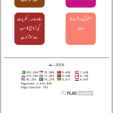
نفاذِ شریعت
حضورؐ کی وراثت کا
رفاہ عامہ۔ نظریات
معاملہ
کی ترویج کا سب
سے مؤثر ذریعہ
2016ء سے