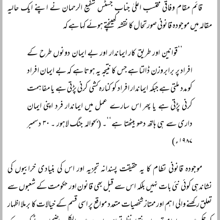
قائم مقام وفاقی محتسب اعلیٰ جناب جسٹس شفیع الرحمان نے اپنے ایک حالیہ
مقالہ میں موجودہ قانونی صورتحال کا نقشہ کھینچتے ہوئے کہا ہے کہ
’’قوانین اور طریق کار ایماندار اور بے ایمان دونوں طرح کے
افراد پر برابر وزن ڈالتا ہے جس کا نتیجہ یہ ہوتا ہے کہ بے ایمان افراد
کو مدد ملتی ہے جبکہ ایماندار افراد کو کنارہ کشی کرنی پڑتی ہے یا مفاہمت
کرنی پڑتی ہے یا پھر اس سارے عمل میں ایماندار فرد اپنی ایمان
داری سے ہی ہاتھ دھو بیٹھتا ہے‘‘۔ (بحوالہ جنگ لاہور ۔ ۳۰ دسمبر
۱۹۸۷ء)
موجودہ قانونی نظام کا یہ حقیقت پسندانہ تجزیہ اور اس کی بنیادی خرابیوں کی
نشاندہی کوئی نئی بات نہیں بلکہ اس سے قبل بھی قانون اور حکومت کے شعبوں سے
تعلق رکھنے والی اہم اور ممتاز شخصیات متعدد مواقع پر اسی قسم کے خیالات کا برملا اظہار