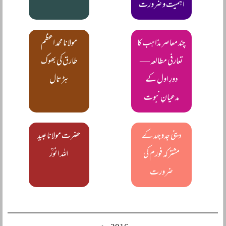
اہمیت و ضرورت
چند معاصر مذاہب کا
مولانا محمد اعظم
تعارفی مطالعہ ―
طارق کی بھوک
دورِ اول کے
ہڑتال
مدعیانِ نبوت
دینی جدوجہد کے
حضرت مولانا عبید
مشترکہ فورم کی
اللہ انورؒ
ضرورت