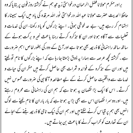
برادر مکرم مولانا فضل الرحمان درخواستی زید مجدہم نے گزشتہ روز فون پر بتایا کہ وہ
حافظ الحدیث حضرت مولانا عبد اللہ درخواستی نور اللہ مرقدہ کی یاد میں ایک سیمینار کا
اہتمام کر رہے ہیں، بے حد خوشی ہوئی۔ اپنے بزرگوں کو یاد رکھنا، ان کی خدمات و
تعلیمات سے آگاہ ہونا اور ان کا تذکرہ کرتے رہنا باعث خیر و برکت ہونے کے
ساتھ ساتھ راہنمائی کا ذریعہ بھی ہوتا ہے اور آج کے دور کی بطور خاص اہم ضرورت
ہے۔ گزشتہ کچھ عرصہ سے ہمارا یہ ذوق بڑھتا جا رہا ہے کہ اپنے بزرگوں کا نام تو لیتے
ہیں اور ان کے تذکرہ کے فوائد و ثمرات بھی حاصل کرتے ہیں مگر ان کی حیات و
خدمات سے واقفیت حاصل کرنے کے لیے مطالعہ و آگاہی کی ضرورت محسوس نہیں
کرتے۔ اس کا ایک بڑا نقصان یہ ہوتا ہے کہ ہم ان کی راہنمائی سے محروم رہتے
ہیں، اور دوسرا نقصان اس سے بھی بڑا یہ ہوتا ہے کہ بار بار ان کا نام لینے سے لوگ
انہیں بھی ہم پر قیاس کرنے لگتے ہیں اور ہم ان کی نیک نامی کا ذریعہ بننے کے بجائے
ان کے تعارف کو خراب کرنے کا باعث بن جاتے ہیں۔