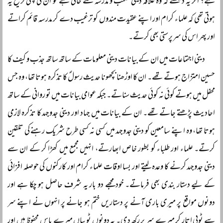
ہے؟ اگر یہ دیکھتے کہ وہ علاقہ دینی مکتب و مدرسہ سے خالی ہے تو ان کی پہلی ترجیح یہ
ہوتی تھی کہ علماء کرام اور اپنے عقیدت مندوں کو ترغیب دے کر مدرسہ قائم کراتے
اور پھر اس کی سرپرستی بھی کرتے۔
دینی اجتماعات میں ان کے بیانات دینی معلومات کے ساتھ ساتھ جذب و کیف کا
حسین امتزاج ہوتے تھے۔ ان کا اوڑھنا بچھونا حدیث رسولؐ کا تذکرہ ہوتا تھا، وہ جس
محفل میں ہوتے کوئی نہ کوئی حدیث سناتے۔ جبکہ عوامی بیانات میں تو روانی کے ساتھ
احادیث پڑھتے جاتے تھے۔ ان کے بیانات میں جہاد اور دینی جدوجہد کا تذکرہ لازمی
ہوتا تھا، وہ اپنے سامعین کو دینی جدوجہد میں کسی نہ کسی طرح شریک رہنے کی تلقین
کرتے۔ علماء اور طلباء کو بطور خاص ابھارتے، انہیں مجمع میں کھڑا کر کے ان سے
دینی جدوجہد کرنے کا وعدہ لیتے اور بسا اوقات علماء کرام اور کارکنوں کی حوصلہ افزائی
کے لیے دستار بندی بھی فرماتے۔ خود مجھے دو بار یہ شرف حاصل ہو چکا ہے اور
دونوں مواقع پر میری باری آنے پر دستاریں ختم ہو جانے پر انہوں نے اپنے سر
سے ٹوپی اتار کر میرے سر پر رکھ دی۔ یہ دونوں ٹوپیاں میرے پاس محفوظ ہیں اور