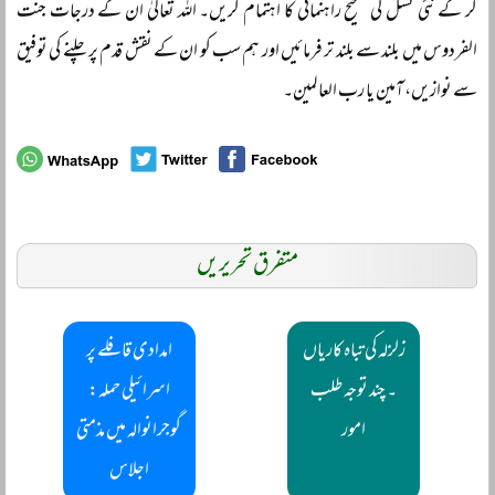
کر کے نئی نسل کی صحیح راہنمائی کا اہتمام کریں۔ اللہ تعالیٰ ان کے درجات جنت
الفردوس میں بلند سے بلند تر فرمائیں اور ہم سب کو ان کے نقش قدم پر چلنے کی توفیق
سے نوازیں، آمین یا رب العالمین۔
متفرق تحریریں
زلزلہ کی تباہ کاریاں
امدادی قافلے پر
۔ چند توجہ طلب
اسرائیلی حملہ:
امور
گوجرانوالہ میں مذمتی
اجلاس