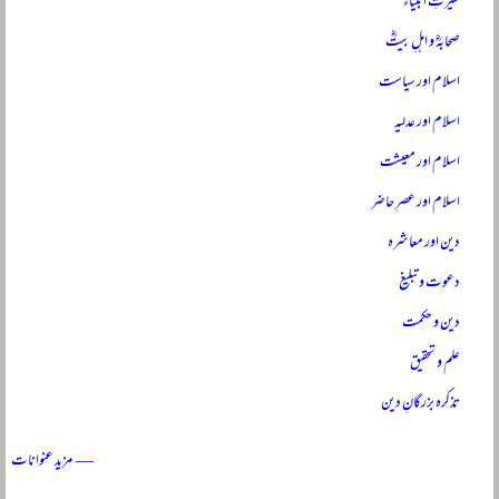
سیرتِ انبیاءؑ
صحابہؓ و اہلِ بیتؓ
اسلام اور سیاست
اسلام اور عدلیہ
اسلام اور معیشت
اسلام اور عصرِ حاضر
دین اور معاشرہ
دعوت و تبلیغ
دین و حکمت
علم و تحقیق
تذکرہ بزرگانِ دین
— مزید عنوانات