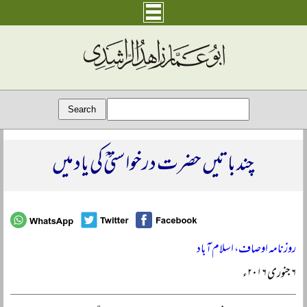
چند باتیں حضرت درخواستیؒ کی یاد میں
روزنامہ اوصاف، اسلام آباد
۶ جنوری ۲۰۱۶ء