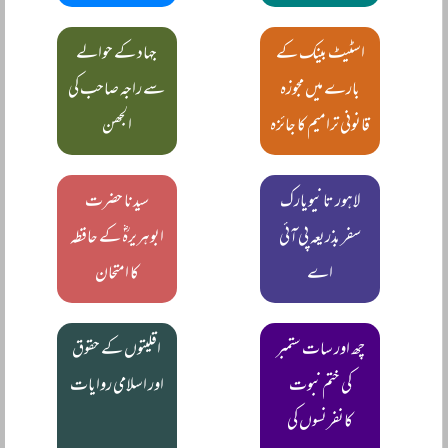
اسٹیٹ بینک کے
جہاد کے حوالے
بارے میں مجوزہ
سے راجہ صاحب کی
قانونی ترامیم کا جائزہ
الجھن
لاہور تا نیویارک
سیدنا حضرت
سفر بذریعہ پی آئی
ابوہریرہؓ کے حافظہ
اے
کا امتحان
چھ اور سات ستمبر
اقلیتوں کے حقوق
کی ختم نبوت
اور اسلامی روایات
کانفرنسوں کی