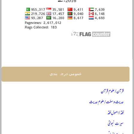
2016ء سے
عمومی درجہ بندی
قرآن / علومِ قرآن
حدیث و سنت / علومِ حدیث
فقہ / اصولِ فقہ
سیرتِ نبویؐ