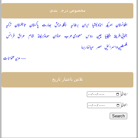
مخصوص درجہ بندی
افغانستان
امریکہ
انڈونیشیا
ایران
برطانیہ
بنگلہ دیش
بھارت
پاکستان
تاجکستان
ترکیہ
جنوبی افریقہ
چیچنیا
چین
روس
سعودی عرب
سوڈان
سویٹزرلینڈ
شام
عراق
فرانس
فلسطین و اسرائیل
مصر
میانمار برما
— مزید عنوانات
تلاش باعتبار تاریخ
ابتدائی
انتہائی