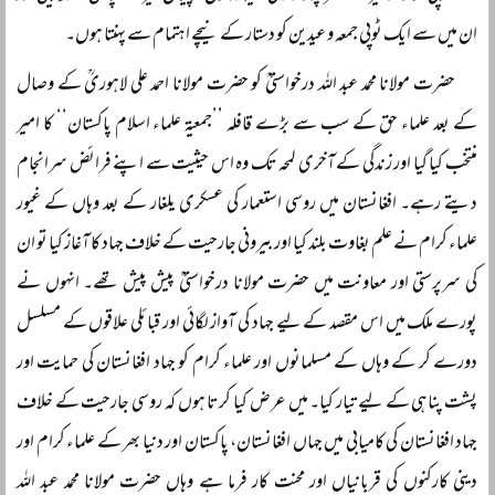
ان میں سے ایک ٹوپی جمعہ و عیدین کو دستار کے نیچے اہتمام سے پہنتا ہوں۔
حضرت مولانا محمد عبد اللہ درخواستیؒ کو حضرت مولانا احمد علی لاہوریؒ کے وصال
کے بعد علماء حق کے سب سے بڑے قافلہ ’’جمعیۃ علماء اسلام پاکستان‘‘ کا امیر
منتخب کیا گیا اور زندگی کے آخری لمحہ تک وہ اس حیثیت سے اپنے فرائض سرانجام
دیتے رہے۔ افغانستان میں روسی استعمار کی عسکری یلغار کے بعد وہاں کے غیور
علماء کرام نے علم بغاوت بلند کیا اور بیرونی جارحیت کے خلاف جہاد کا آغاز کیا تو ان
کی سرپرستی اور معاونت میں حضرت مولانا درخواستیؒ پیش پیش تھے۔ انہوں نے
پورے ملک میں اس مقصد کے لیے جہاد کی آواز لگائی اور قبائلی علاقوں کے مسلسل
دورے کر کے وہاں کے مسلمانوں اور علماء کرام کو جہاد افغانستان کی حمایت اور
پشت پناہی کے لیے تیار کیا۔ میں عرض کیا کرتا ہوں کہ روسی جارحیت کے خلاف
جہاد افغانستان کی کامیابی میں جہاں افغانستان، پاکستان اور دنیا بھر کے علماء کرام اور
دینی کارکنوں کی قربانیاں اور محنت کار فرما ہے وہاں حضرت مولانا محمد عبد اللہ