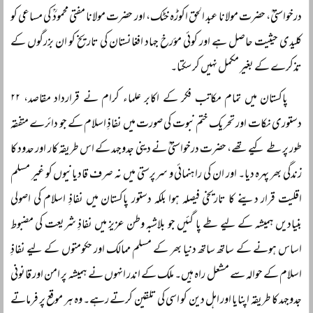
درخواستیؒ، حضرت مولانا عبد الحق اکوڑہ خٹک، اور حضرت مولانا مفتی محمودؒ کی مساعی کو
کلیدی حیثیت حاصل ہے اور کوئی مؤرخ جہاد افغانستان کی تاریخ کو ان بزرگوں کے
تذکرے کے بغیر مکمل نہیں کر سکتا۔
پاکستان میں تمام مکاتب فکر کے اکابر علماء کرام نے قرارداد مقاصد، ۲۲
دستوری نکات اور تحریک ختم نبوت کی صورت میں نفاذِ اسلام کے جو دائرے متفقہ
طور پر طے کیے تھے، حضرت درخواستیؒ نے دینی جدوجہد کے اس طریقہ کار اور حدود کا
زندگی بھر پہرہ دیا۔ اور ان کی راہنمائی و سرپرستی میں نہ صرف قادیانیوں کو غیر مسلم
اقلیت قرار دینے کا تاریخی فیصلہ ہوا بلکہ دستور پاکستان میں نفاذِ اسلام کی اصولی
بنیادیں ہمیشہ کے لیے طے پا گئیں جو بلاشبہ وطن عزیز میں نفاذِ شریعت کی مضبوط
اساس ہونے کے ساتھ ساتھ دنیا بھر کے مسلم ممالک اور حکومتوں کے لیے نفاذِ
اسلام کے حوالہ سے مشعل راہ ہیں۔ ملک کے اندر انہوں نے ہمیشہ پر امن اور قانونی
جدوجہد کا طریقہ اپنایا اور اہل دین کو اسی کی تلقین کرتے رہے۔ وہ ہر موقع پر فرماتے