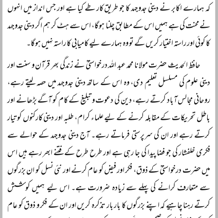
کہ ہمارے اکابر نے دینی جدوجہد کا جو طریق کار طے کیا ہے اور جس انداز میں انہوں
نے محنت کی ہے ہمیں اس کے مطابق چلنا ہوگا، اس سے ہٹ کر ہم اگر دینی جدوجہد
کا کوئی اور راستہ اختیار کریں گے تو وہ ہمارے لیے کامیابی کا راستہ نہیں ہوگا۔
حافظ الحدیث حضرت مولانا محمد عبد اللہ درخواستیؒ نے زندگی بھر قرآن و سنت اور
دینی علوم کی مسلسل تعلیم دی، وہ اس کے ساتھ دینی جدوجہد میں حصہ لیتے رہے،
روحانی مجالس آباد کرتے رہے، دین کی دعوت و تبلیغ کے کام کو آگے بڑھانے اور
باطل تحریکات کے مقابلہ کرنے کے لیے علماء کرام، طلبہ اور دینی کارکنوں کو تیار
کرتے رہے اور ان کی سرپرستی فرماتے رہے۔ آج دینی جدوجہد کے حوالے سے
فکری خلفشار کی جو فضا پیدا کی جا رہی ہے اور طرح طرح کے فتنے ابھر رہے ہیں اس
میں حضرت درخواستیؒ کے ذوق، فکر اور فیض کو عام کرنے اور نئی نسل کو ان بزرگوں
سے متعارف کرانے کی پہلے سے زیادہ ضرورت ہے۔ اس لیے ہمیں کوشش
کرتے رہنا چاہیے کہ اپنے بزرگوں کا بار بار تذکرہ کریں اور ان کے فکر و ذوق کو عام