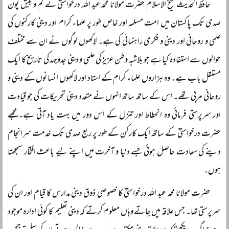
حافظ الحدیث شیخ الاسلام حضرت مولانا محمد عبد اللہ درخواستیؒ نے کم و بیش پون
صدی تک پاکستان میں امت مسلمہ اور خاص طور پر علماء کرام اور دینی کارکنوں کی
علمی و روحانی اور دینی و فکری راہنمائی کی ہے۔ لاکھوں لوگوں نے ان سے مختلف
حوالوں سے استفادہ کیا ہے جو بلاشبہ وطن عزیز کی علمی و دینی جدوجہد کی تاریخ کا ایک
مستقل باب ہے۔ وہ ہزاروں علماء کرام کے استاد اور لاکھوں انسانوں کے دینی و
روحانی مربی تھے۔ اس کے ساتھ ساتھ انہوں نے متعدد دینی تحریکات کی جو قیادت
اور سرپرستی فرمائی وہ انحطاط اور تنزل کے اس دور میں بہت یاد آتی ہے۔ مجھے
حضرت درخواستیؒ کے ساتھ ایک کارکن کے طور پر ربع صدی تک خدمت سرانجام
دینے کی سعادت حاصل ہوئی جسے دنیا و آخرت میں اپنے لیے باعث افتخار سمجھتا
ہوں۔
حضرت مولانا محمد عبد اللہ درخواستیؒ کا خصوصی ذوق دینی مدارس کا قیام اور ان کی
سرپرستی تھا۔ جس علاقہ میں جاتے وہاں معلوم کرتے کہ دینی تعلیم کا کوئی ادارہ موجود