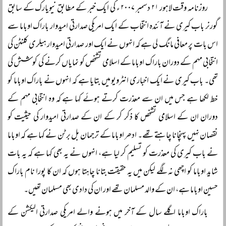
روزنامہ وقت لاہور ۲۱ دسمبر ۲۰۰۷ ء کی ایک خبر کے مطابق نیویارک کے سابق
گورنر باب کیری نے آئندہ انتخاب کے ایک امریکی صدارتی امیدوار باراک اوباما سے
اس بات پر معافی مانگ لی ہے کہ انہوں نے ایک اور صدارتی امیدوار ہیلری کلنٹن کی
انتخابی مہم کے دوران باراک اوباما کے اسلامی تشخص کو نمایاں کرنے کی کوشش کی
تھی۔ باب کیری نے ایک اخباری انٹرویو میں بتایا ہے کہ انہوں نے باراک اوباما کو
خط لکھا ہے جس میں ان سے معذرت کرتے ہوئے کہا ہے کہ وہ انتخابی مہم کے
دوران ان کے اسلامی تشخص کا ذکر کر کے ان کے صدارتی امیدوار کی حیثیت کو
نقصان نہیں پہنچانا چاہتے تھے۔ ادھر اوباما کے ترجمان بل برٹن نے کہا ہے کہ اوباما
نے باب کیری کی معذرت کو تسلیم کر لیا ہے، انہوں نے یہ بھی کہا ہے کہ یہ بات
شاید اوباما کو اچھی نہ لگے لیکن میں یہ حقیقت بتانا چاہتا ہوں کہ ان کا پورا نام باراک
حسین اوباما ہے، ان کے والد مسلمان تھے اور ان کی دادی بھی مسلمان تھیں۔
باراک اوباما اگلے سال کے آخر میں ہونے والے امریکی صدارتی الیکشن کے