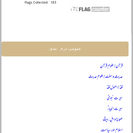
عمومی درجہ بندی
قرآن / علومِ قرآن
حدیث و سنت / علومِ حدیث
فقہ / اصولِ فقہ
سیرتِ نبویؐ
سیرتِ انبیاءؑ
صحابہؓ و اہلِ بیتؓ
اسلام اور سیاست