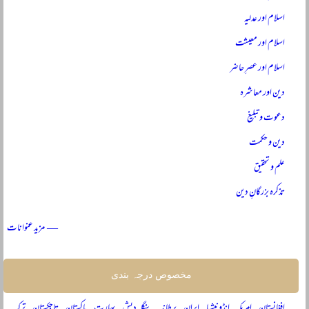
اسلام اور عدلیہ
اسلام اور معیشت
اسلام اور عصرِ حاضر
دین اور معاشرہ
دعوت و تبلیغ
دین و حکمت
علم و تحقیق
تذکرہ بزرگانِ دین
— مزید عنوانات
مخصوص درجہ بندی
افغانستان
امریکہ
انڈونیشیا
ایران
برطانیہ
بنگلہ دیش
بھارت
پاکستان
تاجکستان
ترکیہ