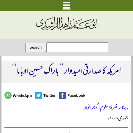
امریکہ کا صدارتی امیدوار ’’باراک حسین اوباما‘‘
ماہنامہ نصرۃ العلوم، گوجرانوالہ
جنوری ۲۰۰۸ء