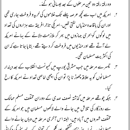
وہ رفتہ رفتہ دو تین مرحلوں کے بعد عیسائی ہو گئے۔
امریکہ میں اب سے کچھ عرصہ پہلے تک غلاموں کی خرید و فروخت جاری تھی
اور ان کی باقاعدہ منڈیاں لگتی تھیں، امریکی تاجر افریقہ سے ہزاروں کی تعداد
میں لوگوں کو بحری جہازوں میں بھر کر ملازمت دلانے کے بہانے امریکہ
لے آتے تھے اور منڈیوں میں فروخت کر دیتے تھے، بتایا جاتا ہے کہ ان
کی اکثریت مسلمان تھی۔
تیسرے مرحلہ میں جب مشرقی یورپ میں کمیونسٹ انقلاب کے بعد دیندار
مسلمانوں کو یہ علاقہ چھوڑ نا پڑا تو ان کی اچھی خاصی تعداد نے امریکہ کا رخ
کیا۔
جبکہ چوتھے مرحلہ میں گذشتہ نصف صدی کے دوران مختلف مسلم ممالک
سے روزگار کی تلاش میں جانے والے لاکھوں مسلمان ہیں جو امریکہ کے
مختلف شہروں میں آباد ہیں، البتہ اس آخری مرحلہ میں وہاں جانے والے