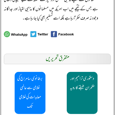
مسلمانوں نے اپنے مذہبی تشخص اور کلچر کے تحفظ کے لیے سنجیدگی دکھائی
ہے جس کے نتیجے میں اب امریکہ میں مسلمانوں کا مذہبی امتیاز اور جداگانہ
وجود نہ صرف نظر آرہا ہے بلکہ اسے تسلیم بھی کیا جا رہا ہے۔
متفرق تحریریں
دستوری ترامیم اور
برطانوی سامراج کی
حکمران طبقے کا رویہ
غلامی سے عالمی
معاہدات کی غلامی
تک