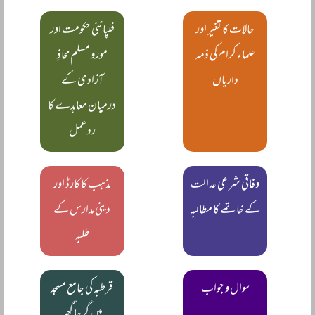
حالات کا تغیر اور
فلپائنی حکومت اور
علماء کرام کی ذمہ
مورو مسلم محاذِ
داریاں
آزادی کے
درمیان معاہدے کا
ردعمل
وفاقی شرعی عدالت
مذہب کا کارڈ اور
کے خاتمے کا مطالبہ
دینی مدارس کے
طلبہ
سوال و جواب
قرطبہ کی جامع مسجد