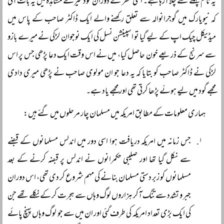
یہ نام پہلے سے چلا آرہا ہے۔ اسی سفر کے دوران خود میرے مشاہدہ میں یہ بات آئی
کہ نیویارک میں گوجرانوالہ سے تعلق رکھنے والے ایک ڈاکٹر صاحب کے پاس میں
میڈیکل چیک اپ کے لیے گیا تو اسپینشن نسل کی ایک نوجوان لڑکی نے میرے بازو
سے سرنج کے ذریعے خون حاصل کیا، میں نے اس وقت ایک دعا پڑھی جس پر اس
لڑکی نے ڈاکٹر صاحب کو بتایا کہ یہ دعا جو ان مولوی صاحب نے پڑھی میری دادی
مجھے گود میں لیے ہوئے پڑھا کرتی تھی اور مجھے یاد ہے۔
ہماری معلومات کے مطابق امریکہ میں مسلمان چار مرحلوں میں گئے ہیں:
جس زمانہ میں امریکہ دریافت ہوا اسی دور میں اندلس مسلمانوں کے قبضے
سے نکل گیا تھا اور صلیبی حکمرانوں نے اندلس پر قبضہ کرنے کے بعد
مسلمانوں کو زبر دستی مسلمان بنانے کی مہم شروع کر دی تھی، اس دوران
جبر و تشدد سے تنگ آکر ہزاروں لوگ وہاں سے ہجرت کر کے نکلے تھے جن
کی ایک بڑی تعداد امریکہ کی طرف گئی اور ان میں سے جو لوگ وہاں پہنچ پائے