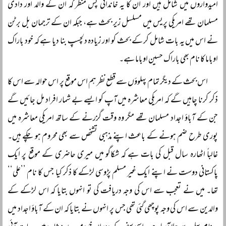
امیدواروں میں شامل ہیں اور ان کا یہ خاندانی پس منظر کہ ان کے والد اور دادی
مسلمان تھے امریکی پریس میں مسلسل زیر بحث ہے، جبکہ ان کے ترجمان بل برٹن
نے اس میں یہ بات شامل کر کے بحث کو اور زیادہ دلچسپ بنا دیا ہے کہ خود باراک
اوباما کا نام بھی باراک حسین اوباما ہے۔
اس بحث کے دیگر تمام پہلوؤں سے قطع نظر ہم اس موقع پر اس حوالہ سے اس کا
ذکر کرنا چاہیں گے کہ امریکی معاشرہ میں آپ کو ایسے بے شمار افراد مل جائیں گے
جن کے آباؤ اجداد مسلمان تھے مگر وہ وقت گزرنے کے ساتھ امریکی معاشرہ میں
پوری طرح ضم ہونے کے باعث اپنے مذہبی تشخص سے بھی محروم ہو چکے ہیں۔
غالباً اٹھارہ سال قبل کی بات ہے کہ شکاگو میں میری حاضری کے موقع پر ایک
پاکستانی دوست نے اپنے ایک غیر مسلم پڑوسی لڑکے کا ذکر کیا جس کا نام ’’علی‘‘
تھا۔ میں نے تعجب سے اس کی وجہ دریافت کی تو انہوں بتایا کہ اس لڑکے کے
والدین سے اس کی وجہ پوچھی گئی تھی جس پر انہوں نے بتایا کہ ان کے آباؤ اجداد میں