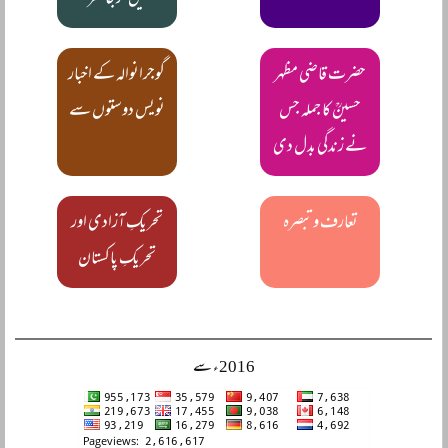
میں گرجا گھر
حضرت قاضی مظہر
گوجرانوالہ کے اخبار
حسینؒ کا جملہ جس
نویس دوستوں سے
نے زندگی بدل دی
تعارف و تبصرہ
تحریکِ آزادی اور
تحریکِ پاکستان
2016ء سے