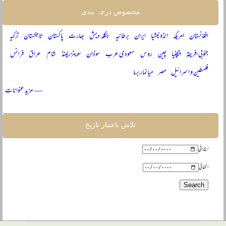
مخصوص درجہ بندی
افغانستان
امریکہ
انڈونیشیا
ایران
برطانیہ
بنگلہ دیش
بھارت
پاکستان
تاجکستان
ترکیہ
جنوبی افریقہ
چیچنیا
چین
روس
سعودی عرب
سوڈان
سویٹزرلینڈ
شام
عراق
فرانس
فلسطین و اسرائیل
مصر
میانمار برما
— مزید عنوانات
تلاش باعتبار تاریخ
ابتدائی
انتہائی