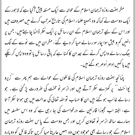
مگر ہفت روزہ ترجمان اسلام کے حوالہ سے ایک مسئلہ پیش آگیا ہے کہ لاہور کے
ایک دوست نے کہا کہ وہ جمعیۃ علماء اسلام کی تاریخ مرتب کرنے میں مصروف ہیں
اور اس کے لیے ترجمان اسلام کے ان رسائل پر ایک نظر ڈالنا چاہتے ہیں، جس پر
انہیں کم و بیش سوا چار سو رسالے مہیا کر دیے گئے، مگر ان میں سے نوے کے لگ
بھگ رسالے واپس کرنے کے بعد ان کا کہنا ہے کہ باقی رسائل یا تو وہ واپس کر چکے
ہیں یا کہیں اِدھر اُدھر ہوگئے ہیں۔
چنانچہ ہفت روزہ ترجمان اسلام کی فائلوں کے حوالے سے ہم پھر سے ’’زیرو
پوائنٹ‘‘ پر کھڑے نظر آتے ہیں اور ازسرِنو محنت کی ضرورت پڑ گئی ہے۔ جو
رسالے غائب ہوگئے ہیں ان کا حساب تو اللہ تعالیٰ کی عدالت میں ہی ہوتا نظر آتا
ہے، البتہ اب مجبورًا قارئین سے درخواست کی جا رہی ہے کہ وہ اس سلسلہ میں
ہمارے ساتھ ازسرِنو تعاون کریں اور جس دوست کے پاس ہفت روزہ ترجمان
اسلام کے جو رسالے بھی موجود ہوں وہ ہمیں عاریتاً مہیا کریں تاکہ فائل کو دوبارہ