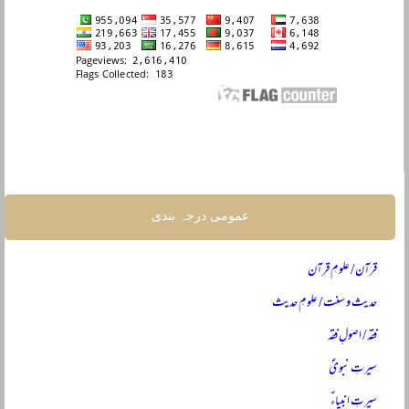
عمومی درجہ بندی
قرآن / علومِ قرآن
حدیث و سنت / علومِ حدیث
فقہ / اصولِ فقہ
سیرتِ نبویؐ
سیرتِ انبیاءؑ