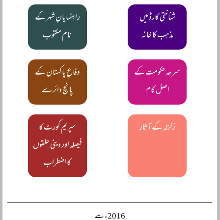
شناختی کارڈ میں
راہنمایانِ شہر کے
مذہب کا خانہ
نام مکتوب
سرحد حکومت کے
دفاعِ پاکستان کے
اصل کام
پانچ دائرے
زلزلہ کے آثار
سپریم کورٹ کا
فیصلہ اور دینی حلقوں
کا اضطراب
2016ء سے