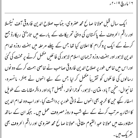
۱۶ مارچ ۲۰۱۹ء
ایک سال قبل مولانا صالح محمد حضروی، جناب صلاح الدین فاروقی آف ٹیکسلا
اور راقم الحروف نے پاکستان کی دینی تحریکات کے بارے میں تاریخی ریکارڈ جمع
کرنے کے ایک پروگرام کا اعلان کیا تھا جس کے پہلے مرحلہ میں ہفت روزہ خدام
الدین لاہور اور ہفت روزہ ترجمان اسلام لاہور کی فائلیں مکمل کرنے پر محنت کی گئی
اور اس میں خاص طور پر صلاح الدین فاروقی صاحب نے خاصی ہمت کر کے دونوں
رسالوں کی فائلوں کو تقریباً مکمل کر لیا جس کے لیے انہوں نے بھکر، مانسہرہ،
خانیوال، منچن آباد، ملتان، لاہور، گوجرانوالہ، فیصل آباد اور دیگر مقامات کے طویل
اسفار کیے جن کا خرچہ بھی انہوں نے ذاتی طور پر برداشت کیا، اور اب وہ خدام الدین
کا اشاریہ مرتب کرنے کے لیے شب و روز مصروف عمل ہیں۔ جبکہ ان کے ساتھ
مشاورت میں مولانا عبد القیوم حقانی، مولانا صالح محمد حضروی اور راقم الحروف بھی
شریک ہیں۔