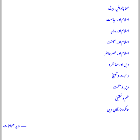
صحابہؓ و اہلِ بیتؓ
اسلام اور سیاست
اسلام اور عدلیہ
اسلام اور معیشت
اسلام اور عصرِ حاضر
دین اور معاشرہ
دعوت و تبلیغ
دین و حکمت
علم و تحقیق
تذکرہ بزرگانِ دین
— مزید عنوانات