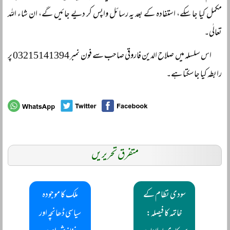
مکمل کیا جا سکے، استفادہ کے بعد یہ رسائل واپس کر دیے جائیں گے، ان شاء اللہ
تعالٰی۔
اس سلسلہ میں صلاح الدین فاروقی صاحب سے فون نمبر 03215141394 پر
رابطہ کیا جا سکتا ہے۔
متفرق تحریریں
سودی نظام کے
ملک کا موجودہ
خاتمہ کا فیصلہ:
سیاسی ڈھانچہ اور