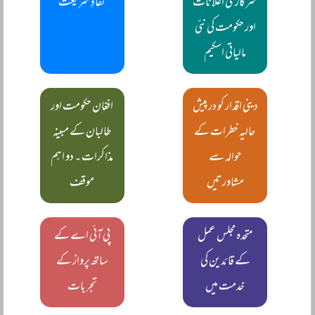
سرکاری اعلانات
نفاذِ شریعت
اور حکومت کی نئی
مالیاتی اسکیم
دینی اقدار کو درپیش
افغان حکومت اور
حالیہ خطرات کے
طالبان کے مبینہ
حوالہ سے
مذاکرات ۔ دو اہم
مشاورتیں
موقف
متحدہ مجلس عمل
پی آئی اے کے
کے قائدین کی
ساتھ پرواز کے
خدمت میں
تجربات