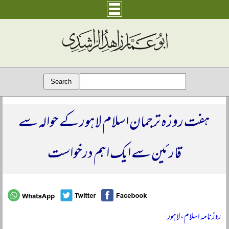
ہفت روزہ ترجمان اسلام لاہور کے حوالہ سے
قارئین سے ایک اہم درخواست
روزنامہ اسلام، لاہور