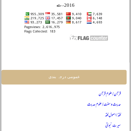
2016ء سے
عمومی درجہ بندی
قرآن / علومِ قرآن
حدیث و سنت / علومِ حدیث
فقہ / اصولِ فقہ
سیرتِ نبویؐ