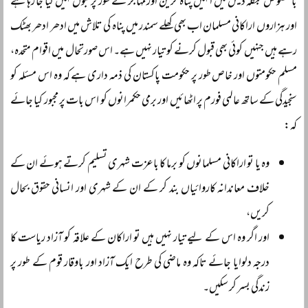
بالخصوص بنگلہ دیش میں انہیں پناہ گزین اور مہاجر کے طور پر قبول نہیں کیا جا رہا ہے
اور ہزاروں اراکانی مسلمان اب بھی کھلے سمندر میں پناہ کی تلاش میں ادھر ادھر بھٹک
رہے ہیں جنہیں کوئی بھی قبول کرنے کو تیار نہیں ہے۔ اس صورتحال میں اقوام متحدہ،
مسلم حکومتوں اور خاص طور پر حکومت پاکستان کی ذمہ داری ہے کہ وہ اس مسئلہ کو
سنجیدگی کے ساتھ عالمی فورم پر اٹھائیں اور برمی حکمرانوں کو اس بات پر مجبور کیا جائے
کہ:
وہ یا تو اراکانی مسلمانوں کو برما کا باعزت شہری تسلیم کرتے ہوئے ان کے
خلاف معاندانہ کاروائیاں بند کر کے ان کے شہری اور انسانی حقوق بحال
کریں،
اور اگر وہ اس کے لیے تیار نہیں ہیں تو اراکان کے علاقہ کو آزاد ریاست کا
درجہ دلوایا جائے تاکہ وہ ماضی کی طرح ایک آزاد اور باوقار قوم کے طور پر
زندگی بسر کر سکیں۔