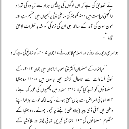
نے تصدیق کی ہے کہ ان لوگوں کی چالیس ہزار سے زیادہ کی تعداد
راکھینی ریاست میں ۵۰۰ کلو میٹر کی ساحلی پٹی پر کیمپوں میں مقیم ہے اور
مون سون کی آمد کے ساتھ ہی ان کی زندگی کو شدید خطرات لاحق
ہیں‘‘۔
دوسری رپورٹ روزنامہ اسلام لاہور نے ۱۷ جون ۲۰۱۵ء کو شائع کی ہے کہ:
’’میانمار کے مسلمان اکثریتی صوبہ اراکان میں جون ۲۰۱۲ء کے
خونی فسادات سے تاحال گزشتہ تین برسوں میں ۱۱۲۰۷ روہنگیا
مسلمانوں کو شہید کیا گیا، ۶۳۱۷ سمندر میں مچھلیوں کی خوراک بنے،
۱۵۱۴ وبائی امراض سے جاں بحق ہوئے، ایک لاکھ نوے ہزار اپنے
وطن میں آئی ڈی پیز (جلاوطن) بننے پر مجبور ہوئے۔روہنگیا کے
مظلوم مسلمانوں کی ۱۹۳ اجتماعی قبریں تھائی لینڈ اور ملائیشیا کے