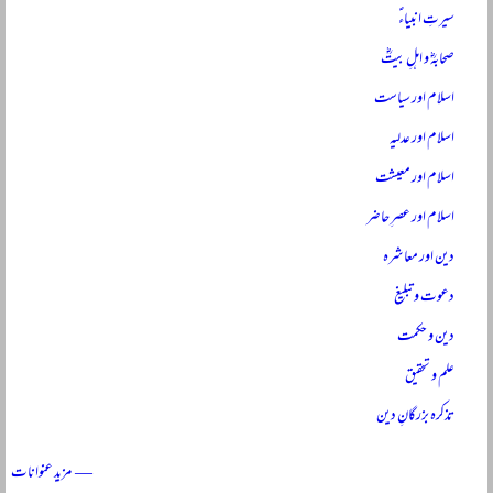
سیرتِ انبیاءؑ
صحابہؓ و اہلِ بیتؓ
اسلام اور سیاست
اسلام اور عدلیہ
اسلام اور معیشت
اسلام اور عصرِ حاضر
دین اور معاشرہ
دعوت و تبلیغ
دین و حکمت
علم و تحقیق
تذکرہ بزرگانِ دین
— مزید عنوانات