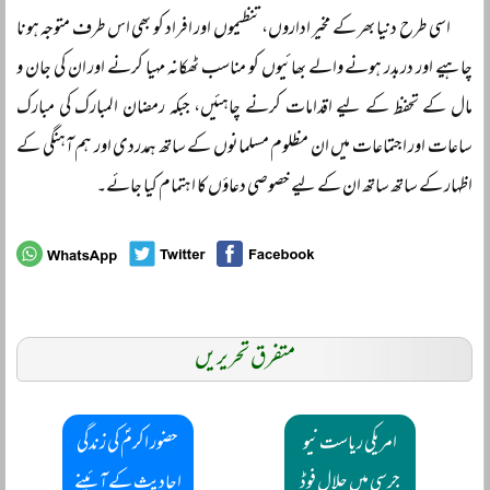
اسی طرح دنیا بھر کے مخیر اداروں، تنظیموں اور افراد کو بھی اس طرف متوجہ ہونا
چاہیے اور دربدر ہونے والے بھائیوں کو مناسب ٹھکانہ مہیا کرنے اور ان کی جان و
مال کے تحفظ کے لیے اقدامات کرنے چاہئیں، جبکہ رمضان المبارک کی مبارک
ساعات اور اجتماعات میں ان مظلوم مسلمانوں کے ساتھ ہمدردی اور ہم آہنگی کے
اظہار کے ساتھ ساتھ ان کے لیے خصوصی دعاؤں کا اہتمام کیا جائے۔
متفرق تحریریں
امریکی ریاست نیو
حضور اکرمؐ کی زندگی
جرسی میں حلال فوڈ
احادیث کے آئینے