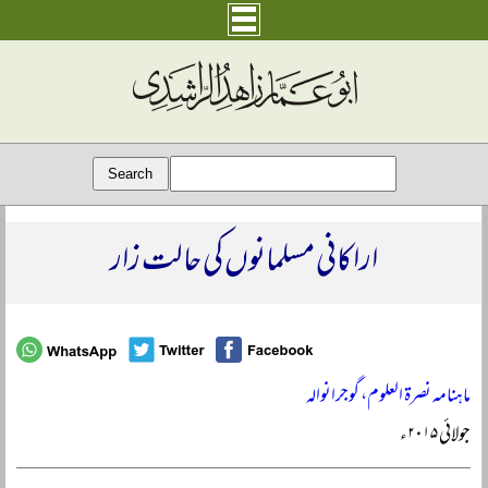
اراکانی مسلمانوں کی حالت زار
ماہنامہ نصرۃ العلوم، گوجرانوالہ
جولائی ۲۰۱۵ء