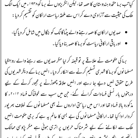
کیا تب برما متحدہ ہندوستان کا حصہ تھا، لیکن انگریزوں نے برما کو ۱۹۳۸ء میں ایک الگ
ملک کی حیثیت سے آزادی دے کر اس سے ملحقہ ریاست اراکان کو تقسیم کر دیا:
صدیوں اراکان کا حصہ رہنے والے چٹاگانگ کو بنگال میں شامل کر دیا گیا،
اور باقی اراکانی ریاست کو برما کا حصہ بنا دیا گیا۔
برما کی حکومت نے علاقے پر تو قبضہ کر لیا مگر صدیوں سے رہنے والے روہنگیا
مسلمانوں کو برما کا شہری تسلیم کرنے سے انکار کر دیا۔ انہیں برما کے دیگر شہریوں کی
طرح حقوق نہیں دیے جا رہے اور انہیں علاقہ چھوڑنے پر مجبور کرنے کے لیے
درجنوں بار نسلی فسادات کرائے گئے، جن میں سب سے خوفناک فساد ۲۰۱۲ء کا
مذکورہ بالا فساد تھا اور اس میں ریاستی اداروں نے بھی مسلمانوں کے خلاف بھرپور
کردار ادا کیا تھا۔اراکانی مسلمانوں کی بے بسی کا عالم یہ ہے کہ برمی حکومت انہیں
ملک سے نکالنے کے لیے شرمناک حربوں پر اتری ہوئی ہے مگر پڑوسی ممالک