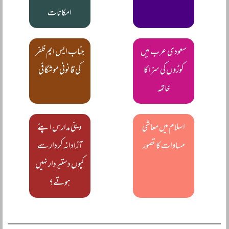
امکانات
سعودی عرب میں
جناب ایس ایم ظفر
کوڑوں کی سزا کا
کی قانونی موشگافی
خاتمہ
اسلام میں معاشی
دینی مدارس اپنے
مساوات کا تصور
آزادانہ کردار سے
کیوں دستبردار نہیں
ہوتے؟