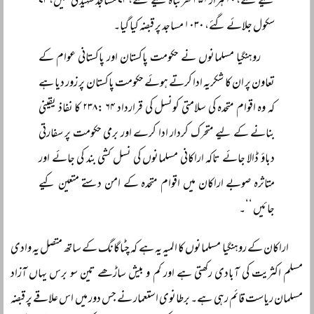
کیے گئے، ۱۰ ہزار ۴۵۱ گھر تباہ کیے گئے، ۷۴ مساجد شہید کی گئیں، ۷۳
سکول جلائے گئے، ۱۰۳۰ مساجد پر قبضہ کیا گیا۔
روہنگیا مسلمانوں نے حکومت پاکستان اور پاکستانی عوام کے
تعاون پر ان کا شکریہ ادا کرتے ہوئے حکومت پاکستان پر زور دیا ہے
کہ وہ اقوام متحدہ کی سلامتی کونسل کی قرارداد ۶۴ :۲۳۸ کا نفاذ یقینی
بنانے کے لیے متحرک کردار ادا کرے اور برمی حکومت پر سفارتی
دباؤ ڈالا جائے تاکہ اراکانی مسلمانوں کی نسل کشی بند کی جائے اور
متاثرہ صوبے اراکان میں اقوام متحدہ کے امن دستے متعین کیے
جائیں ‘‘۔
اراکان کے روہنگیا مسلمانوں کا المیہ یہ ہے کہ چٹاگانگ کے ساتھ متصل یہ وادی
مسلم اکثریت کی آبادی رکھتی ہے اور کم و بیش ساڑھے تین سو برس یہاں آزاد
مسلمان ریاست قائم رہی ہے۔ برطانوی استعمار نے جس دور میں اس علاقے پر قبضہ