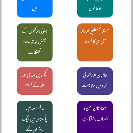
کا قانون
میں
مسئلہ فلسطین اور او
دینی کارکنوں کے
آئی سی کا کردار
بعض خدشات و
تحفظات
طالبان اور شمالی
اکیسویں صدی اور
اتحاد میں مفاہمت
علمائے کرام
بلوچستان امن و
عالم اسلام یا
انصاف مانگتا ہے
پاکستان میں ایک
روز عید کے