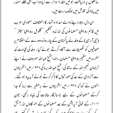
ساحلوں پر دریافت ہوئیں جبکہ ۸ ہزار سے زیادہ اب بھی کھلے سمندر
میں پناہ کی تلاش میں بھٹک رہے ہیں۔
ان دل دہلا دینے والے اعداد و شمار کا انکشاف سعودی عرب
میں قائم روہنگیا مسلمانوں کی نمائندہ تنظیم ’’گلوبل روہنگیا سیکٹر ‘‘
(جی آر سی) کے وفد نے پاکستان کے چار روزہ دورے کے اختتام پر
صحافیوں کو تفصیلات سے آگاہ کرتے ہوئے کیا۔ وفد کی قیادت مکہ
مکرمہ میں مقیم روہنگیا مسلمان رہنما الشیخ عبداللہ معروف نے اپنے
ترجمان نعیم اللہ کے ساتھ کی، شیخ عبداللہ برما کی ۱۹۳۸ء میں انگریزوں
سے آزادی کے بعد کی صورتحال کا ذکر کرتے ہوئے آبدیدہ ہوگئے۔
انہوں نے کہا کہ ۱۹۳۸ء میں انگریزوں نے برصغیر سے برما کو جدا
کرکے مسلمانوں کے لیے ناسازگار حالات کی بنیاد رکھی، جون
۲۰۱۲ء کے خونی آپریشن کے بعد مسلمانوں کے ۷۳ گاؤں نذر آتش