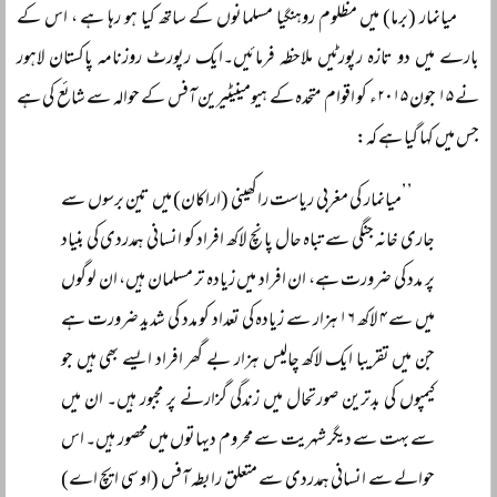
میانمار (برما) میں مظلوم روہنگیا مسلمانوں کے ساتھ کیا ہو رہا ہے ، اس کے
بارے میں دو تازہ رپورٹیں ملاحظہ فرمائیں۔ایک رپورٹ روزنامہ پاکستان لاہور
نے ۱۵ جون ۲۰۱۵ء کو اقوام متحدہ کے ہیومینیٹیرین آفس کے حوالہ سے شائع کی ہے
جس میں کہا گیا ہے کہ:
’’میانمار کی مغربی ریاست راکھینی (اراکان) میں تین برسوں سے
جاری خانہ جنگی سے تباہ حال پانچ لاکھ افراد کو انسانی ہمدردی کی بنیاد
پر مدد کی ضرورت ہے، ان افراد میں زیادہ تر مسلمان ہیں، ان لوگوں
میں سے ۴ لاکھ ۱۶ ہزار سے زیادہ کی تعداد کو مدد کی شدید ضرورت ہے
جن میں تقریبا ایک لاکھ چالیس ہزار بے گھر افراد ایسے بھی ہیں جو
کیمپوں کی بدترین صورتحال میں زندگی گزارنے پر مجبور ہیں۔ ان میں
سے بہت سے دیگر شہریت سے محروم دیہاتوں میں محصور ہیں۔ اس
حوالے سے انسانی ہمدردی سے متعلق رابطہ آفس (او سی ایچ اے)