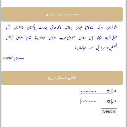
مخصوص درجہ بندی
افغانستان
امریکہ
انڈونیشیا
ایران
برطانیہ
بنگلہ دیش
بھارت
پاکستان
تاجکستان
ترکیہ
جنوبی افریقہ
چیچنیا
چین
روس
سعودی عرب
سوڈان
سویٹزرلینڈ
شام
عراق
فرانس
فلسطین و اسرائیل
مصر
میانمار برما
— مزید عنوانات
تلاش باعتبار تاریخ
ابتدائی
انتہائی