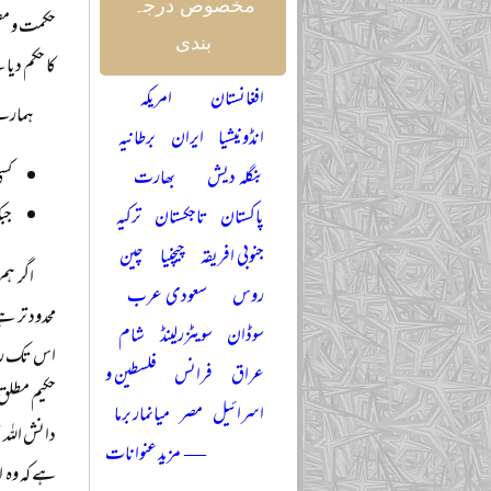
مخصوص درجہ
حکمت و مصل
بندی
کا حکم دیا
افغانستان
امریکہ
ہمارے 
انڈونیشیا
ایران
برطانیہ
کس
بنگلہ دیش
بھارت
جبک
پاکستان
تاجکستان
ترکیہ
جنوبی افریقہ
چیچنیا
چین
اگر ہم
روس
سعودی عرب
محدود تر ہ
سوڈان
سویٹزرلینڈ
شام
اس تک رسائ
عراق
فرانس
فلسطین و
حکیم مطلق 
اسرائیل
مصر
میانمار برما
دانش اللہ 
— مزید عنوانات
ہے کہ وہ ا