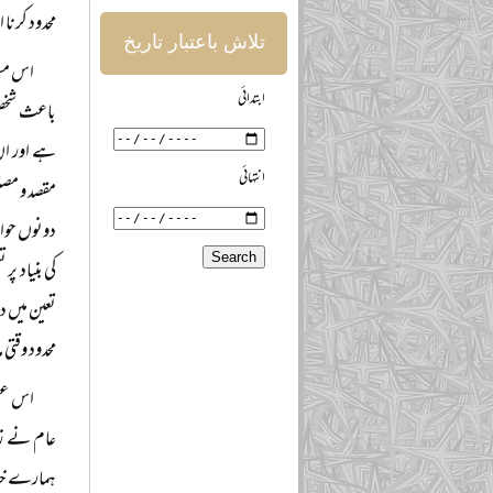
محدود کرنا 
تلاش باعتبار تاریخ
اس مسئ
ابتدائی
باعث شخصی 
انتہائی
مقصد و مصل
دونوں حوا
کی بنیاد پ
تعین میں د
محدود وقت
اس عقل
عام نے زنا
ہمارے خیا