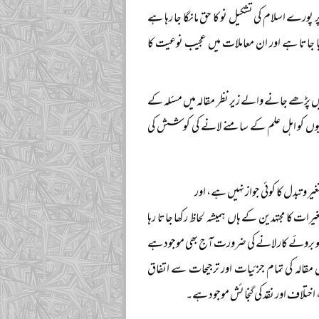
 پر پورے اسلام کی تشکیل نو کا حق مانگا جا رہا ہے
یا جاتا ہے اور ان معاملات میں عجیب نوعیت کا
میں پڑھے جانے والے زیر نظر مقالہ میں مسئلہ کے
اویوں کو اہل علم کے سامنے لانے کی کوشش کی
و تبدل کا کوئی جواز نہیں ہے، اور
ات کا مجتہدین کے ہاں ہمیشہ لحاظ رکھا جاتا رہا
 کو بروئے کار لانے کی ضرورت آج بھی موجود ہے
قالہ کی تمام جزئیات اور ترجیحات سے اتفاق
اختلاف اور نقد کی گنجائش موجود ہے۔