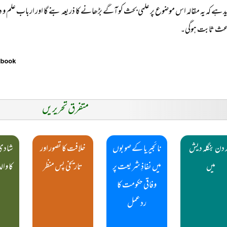
ید ہے کہ یہ مقالہ اس موضوع پر علمی بحث کو آگے بڑھانے کا ذریعہ بنے گا اور ارباب علم و دا
 باعث ثابت ہوگی۔
متفرق تحریریں
 دن بنگلہ دیش
نائجیریا کے صوبوں
خلافت کا تصور اور
شادی 
میں
میں نفاذِ شریعت پر
تاریخی پس منظر
کا وا
وفاقی حکومت کا
ردعمل