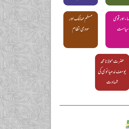
اء اور قومی
مسلم ممالک اور
سیاست
سودی نظام
حضرت مولانا محمد
یوسف لدھیانوی کی
شہادت