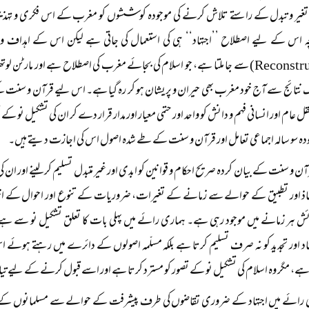
 تغیر و تبدل کے راستے تلاش کرنے کی موجودہ کوششوں کو مغرب کے اس فکری و تہذیبی
رچہ اس کے لیے اصطلاح ’’اجتہاد‘‘ ہی کی استعمال کی جاتی ہے لیکن اس کے اہداف و م
(Reconstruction) سے جا ملتا ہے، جو اسلام کی بجائے مغرب کی اصطلاح ہے اور مارٹ
 نتائج سے آج خود مغرب بھی حیران و پریشان ہو کر رہ گیا ہے۔ اس لیے قرآن و سنت کے
عام اور انسانی فہم و دانش کو واحد اور حتمی معیار اور مدار قرار دے کر ان کی تشکیل نو کے تصور
ودہ سو سالہ اجماعی تعامل اور قرآن و سنت کے طے شدہ اصول اس کی اجازت دیتے ہیں۔
قرآن و سنت کے بیان کردہ صریح احکام و قوانین کو ابدی اور غیر متبدل تسلیم کر لینے اور ا
فاذ اور تطبیق کے حوالے سے زمانے کے تغیرات، ضروریات کے تنوع اور احوال کے اختل
ائش ہر زمانے میں موجود رہی ہے۔ ہماری رائے میں پہلی بات کا تعلق تشکیل نو سے ہے
اد اور تجدید کو نہ صرف تسلیم کرتا ہے بلکہ مسلّمہ اصولوں کے دائرے میں رہتے ہوئے ا
ہے، مگر وہ اسلام کی تشکیل نو کے تصور کو مسترد کرتا ہے اور اسے قبول کرنے کے لیے تی
رائے میں اجتہاد کے ضروری تقاضوں کی طرف پیشرفت کے حوالے سے مسلمانوں کے روا