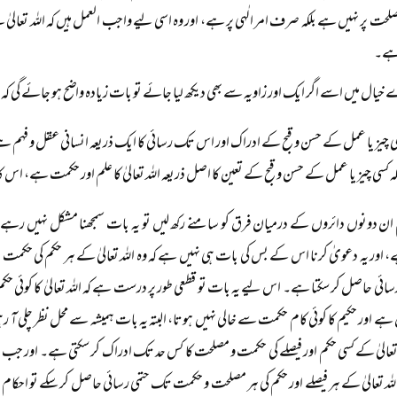
حت پر نہیں ہے بلکہ صرف امر الٰہی پر ہے، اور وہ اسی لیے واجب العمل ہیں کہ اللہ تعالی
 ہے۔
خیال میں اسے اگر ایک اور زاویہ سے بھی دیکھ لیا جائے تو بات زیادہ واضح ہو جائے گی کہ
ی چیز یا عمل کے حسن و قبح کے ادراک اور اس تک رسائی کا ایک ذریعہ انسانی عقل و فہم 
ہ کسی چیز یا عمل کے حسن و قبح کے تعین کا اصل ذریعہ اللہ تعالیٰ کا علم اور حکمت ہے، اس
 ان دونوں دائروں کے درمیان فرق کو سامنے رکھ لیں تو یہ بات سمجھنا مشکل نہیں رہے گا کہ
ے، اور یہ دعویٰ کرنا اس کے بس کی بات ہی نہیں ہے کہ وہ اللہ تعالیٰ کے ہر حکم کی حکمت 
ی حاصل کر سکتا ہے۔ اس لیے یہ بات تو قطعی طور پر درست ہے کہ اللہ تعالیٰ کا کوئی حک
ہے اور حکیم کا کوئی کام حکمت سے خالی نہیں ہوتا، البتہ یہ بات ہمیشہ سے محل نظر چلی آ رہ
تعالیٰ کے کسی حکم اور فیصلے کی حکمت و مصلحت کا کس حد تک ادراک کر سکتی ہے۔ اور جب 
للہ تعالیٰ کے ہر فیصلے اور حکم کی ہر مصلحت و حکمت تک حتمی رسائی حاصل کر سکے تو احک