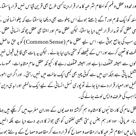
اور محدود عقل و فہم کو احکام شرعیہ کا مدار قرار دینا کسی طرح بھی قرین قیاس نہیں قرار پا سکتا۔
لہ کو ایک قدم اور آگے بڑھتے ہوئے اس پہلو سے بھی دیکھا جا سکتا ہے کہ چلو انسانوں 
عقل کو تو مدار قرار نہیں دیا جا سکتا، لیکن عقل عام اور اجتماعی عقل چونکہ انسانی عقل ک
ہے اور ان سب کی جامع ہوتی ہے، اس
حت کا تعین کرے اور اس کے فیصلے کو حتمی مان لیا جائے۔ لیکن یہ بات بھی قابل قبول نہی
لوں سے ہمیشہ مختلف رہا ہے اور ہمیشہ مختلف رہے گا، کیونکہ عقل عام مشاہدات، محس
ر تشکیل پاتی ہے جبکہ ان میں سے کوئی چیز بھی کبھی ایک حالت میں نہیں رہتی۔ اور اگر ان ا
خیل اور معیار قرار دے دیا جائے تو پوری نسل انسانی کے لیے ایک عالمگیر اور ابدی دین کا ت
ی مذاہب کی طرف واپس لوٹ جائے گی۔
 عام کی کارستانیوں کا مشاہدہ ہم گزشتہ دو صدیوں کے دوران مغرب میں کر چکے ہیں جہ
، عریانی، سود اور ہم جنس پرستی جیسی لعنتوں کو بھی جواز کا درجہ دے دیا ہے بلکہ ان
ل میں احکام شرعیہ کا مدار مقاصد و مصالح کو قرار دے کر مقاصد و مصالح کے بدلتے ہو