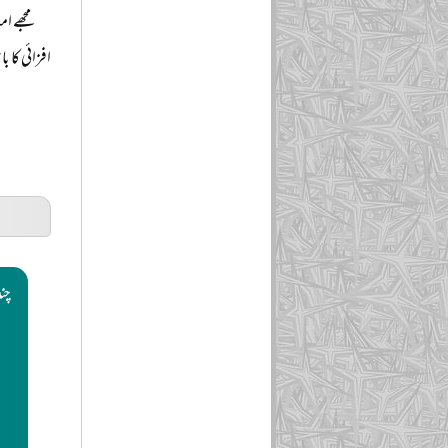
مجھے ام
افزائی کا
چند