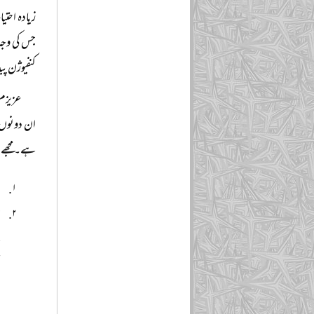
زیادہ احتیا
جس کی وجہ 
کنفیوژن پی
عزیزم 
ان دونوں 
ہے۔ مجھے م
م
ج
ہ
ب
ض