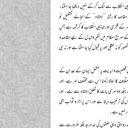
 انقلاب سے الگ کر کے نہیں دیکھا جا سکتا۔
قاصد کا رشتہ ’’اجتہاد‘‘ کے بجائے تشکیل نو
ن لوتھر کے فکری اور تہذیبی انقلاب کا کرشمہ ہے جس
 صریح احکام میں تغیر و تبدل کے لیے مقاصد و
 کو نہ عقلی طور پر قبول کیا جا سکتا ہے اور نہ ہی
ن کی قطعیت و ابدیت پر مکمل ایمان کے بعد ان کے
اف کا لحاظ رکھنا اس سے مختلف امر ہے، اور
 جبکہ دوسری بات کا تعلق اجتہاد سے ہے۔ اور
س کی ترغیب دیتا ہے اور اس پر اجر و ثواب بھی
ار نہیں ہے۔
یتی دینی حلقوں کی حد درجہ بلکہ ضرورت سے