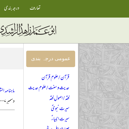
تعارف
درجہ بندی
عمومی درجہ بندی
قرآن / علومِ قرآن
حدیث و سنت / علومِ حدیث
ماہنامہ الش
فقہ / اصولِ فقہ
دسمبر ۲۰۰۷ء
سیرتِ نبویؐ
سیرتِ انبیاءؑ