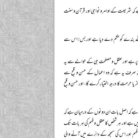
 ہے کہ شریعت کے اوامر و نواہی اور قرآن و سنت
الک نے بندے کو حکم دے دیا ہے اور بس! اس سے
ت پر ہے اور عقل و مصلحت ہی کے حوالے سے یہ
ہ صرف یہ ہے کہ وہ اعمال کے حسن و قبح سے
ا حرمت کا درجہ اختیار کرے گا، اور حسن و قبح
یا ہے کہ اصل بات ان دونوں کے درمیان ہے کہ
ں ہے اور ہر شخص کا عقل و فہم کی ہر بات تک
 فہم اور اس کی سمجھ کے دائرے میں آنے والی