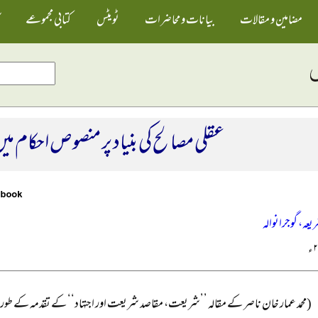
مضامین و مقالات
بیانات و محاضرات
ٹویٹس
کتابی مجموعے
عقلی مصالح کی بنیاد پر منصوص احکام میں 
ریعہ، گوجرانوالہ
(محمد عمار خان ناصر کے مقالہ ’’شریعت، مقاصد شریعت اور اجتہاد‘‘ کے تقدمہ کے طور پر