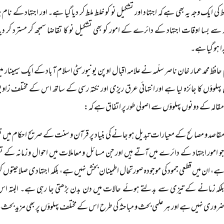
ط کی ایک وجہ یہ بھی ہے کہ اجتہاد اور تشکیل نو کو خلط ملط کر دیا گیا ہے۔ اور اجتہاد کے نام
سے بسا اوقات اجتہاد کے دائرے کے امور کو بھی تشکیل نو کا تقاضا سمجھ کر مسترد کر د
دا ہو گیا ہے۔
حافظ محمد عمار خان ناصر سلّمہ نے علامہ اقبال اوپن یونیورسٹی اسلام آباد کے ایک سیمینار 
پہلوؤں کا جائزہ لیا ہے اور انتہائی عرق ریزی اور نکتہ رسی کے ساتھ اس کے مختلف ز
قالہ کے دونوں پہلوؤں سے اصولی طور پر اتفاق ہے کہ:
قاصد و مصالح کے معیارات تبدیل ہو جانے کی بنیاد پر قرآن و سنت کے صریح احکام میں تغیر 
و امور اجتہاد کے دائرے میں آتے ہیں اور جن مسائل و معاملات میں احوال و زمانہ کے تغیر
ے، ان میں قطعی جمود کی موجودہ صورتحال اطمینان بخش نہیں ہے، بلکہ اجتہادی صلاحیتوں
لکہ زمانے کے تیزی سے بدلتے ہوئے حالات میں دن بدن بڑھتی جا رہی ہے۔ البتہ اس م
روری نہیں ہے اور ہر علمی بحث و مباحثہ کی طرح اس کے مختلف پہلوؤں پر بھی مزید بحث، 