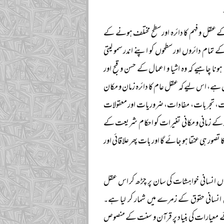
کے عقل و فہم کا دائرہ اور سطح مختلف ہونے کے
ے تمام دائروں اور سطحوں کو اپنے اندر سمو لیتی
 لیے عقل عام (Common Sense) کو یہ حق حاصل ہونا چاہیے کہ وہ اشیا و اعمال کے حسن و قبح اور
ں ہے، اس لیے کہ عقل عام کا دائرہ زمان و مکان
وسات، تجربات، مفادات، ضروریات اور معقولات
مور کے زمانی و مکانی تغیرات کو احکام شریعت کے
صور ہی عنقا ہو جائے گا اور بات پھر علاقائی اور
اں انسانی خواہشات کی سان پر چڑھ کر اس عقل
ہیں انسانی حقوق کے زمرے میں شمار کر لیا ہے۔
ئے معیارات کی بنیاد پر قرآن و سنت کے منصوص