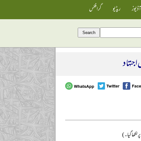
آڈیوز
ریڈیو
گرافکس
اجتہاد
 لکھا گیا۔)