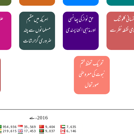
نسانی کلوننگ
حق نواز کی پھانسی
امریکہ میں مقیم
علم
می نقطہ نظر سے
اور مذہبی انتہا پسندی
مسلمانوں سے چند
ضروری گزارشات
تحریک تحفظ ختم
نبوت کی معروضی
صورتحال
2016ء سے