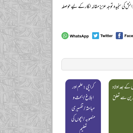
نش کی سنجیدہ توجہ عزیز مقالہ نگار کے لیے حوصلہ
کے بعد اولاد
کراچی: علم اور
لدین سے تعلق
ابلاغ / بحث و
مباحثہ / تفسیری
منصوبہ / بچوں کی
تعلیم