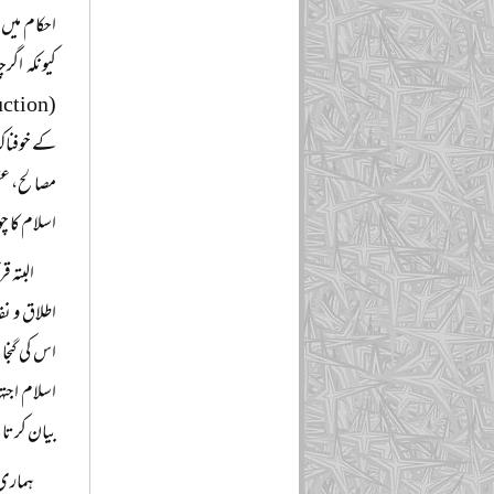
احکام میں
کیونکہ اگ
کے خوفناک
مصالح، عقل 
اسلام کا چ
البتہ 
اطلاق و ن
اس کی گنج
اسلام اجتہ
بیان کرتا 
ہماری 