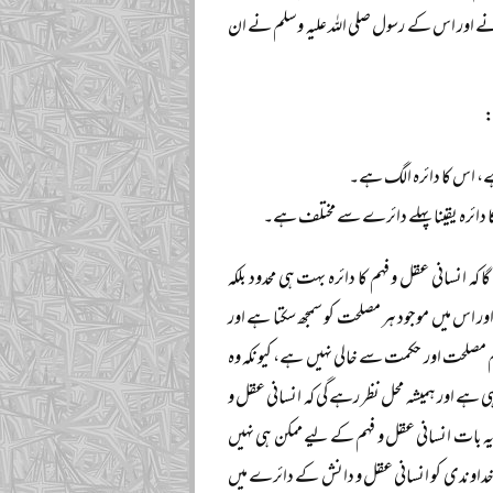
ٰ نے اور اس کے رسول صلی اللہ علیہ وسلم نے ان
:
ہے، اس کا دائرہ الگ ہے۔
 کا دائرہ یقینا پہلے دائرے سے مختلف ہے۔
 انسانی عقل و فہم کا دائرہ بہت ہی محدود بلکہ
اور اس میں موجود ہر مصلحت کو سمجھ سکتا ہے اور
م مصلحت اور حکمت سے خالی نہیں ہے، کیونکہ وہ
ی ہے اور ہمیشہ محل نظر رہے گی کہ انسانی عقل و
یہ بات انسانی عقل و فہم کے لیے ممکن ہی نہیں
ام خداوندی کو انسانی عقل و دانش کے دائرے میں