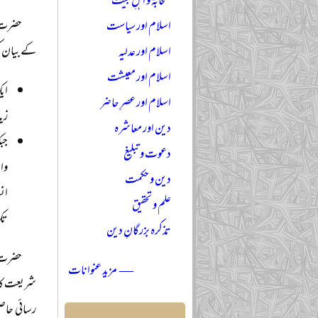
صحابہؓ و اہلِ بیتؓ
حضرت ش
اسلام اور سیاست
کے بیان ک
اسلام اور عدلیہ
اسلام اور معیشت
ای
اسلام اور عصرِ حاضر
زی
دین اور معاشرہ
جب
دعوت و تبلیغ
وا
دین و حکمت
ان
علم و تحقیق
تک
تذکرہ بزرگانِ دین
حضرت ش
— مزید عنوانات
شریعت کا 
رسائی حاص