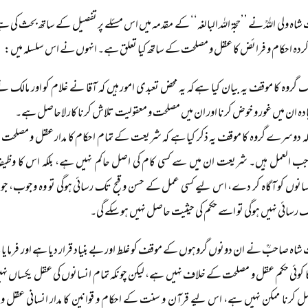
اہ ولی اللہؒ نے ’’حجۃ اللہ البالغہ‘‘ کے مقدمہ میں اس مسئلے پر تفصیل کے ساتھ بحث کی
ردہ احکام و فرائض کا عقل و مصلحت کے ساتھ کیا تعلق ہے۔ انہوں نے اس سلسلہ میں:
ک گروہ کا موقف یہ بیان کیا ہے کہ یہ محض تعبدی امور ہیں کہ آقا نے غلام کو اور م
ادہ ان میں غور و خوض کرنا اور ان میں مصلحت و معقولیت تلاش کرنا کار لاحاصل ہے۔
کہ دوسرے گروہ کا موقف یہ ذکر کیا ہے کہ شریعت کے تمام احکام کا مدار عقل و مصلح
جب العمل ہیں۔ شریعت ان میں سے کسی کام کی اصل حاکم نہیں ہے، بلکہ اس کا وظیف
سانوں کو آگاہ کر دے، اس لیے کسی عمل کے حسن و قبح تک رسائی ہوگی تو وہ وجوب، جواز ی
 رسائی نہیں ہوگی تو اسے حکم کی حیثیت حاصل نہیں ہو سکے گی۔
اہ صاحبؒ نے ان دونوں گروہوں کے موقف کو غلط اور بے بنیاد قرار دیا ہے اور فرما
کوئی حکم عقل و مصلحت کے خلاف نہیں ہے، لیکن چونکہ تمام انسانوں کی عقل یکساں نہی
ل کرنا ممکن نہیں ہے، اس لیے قرآن و سنت کے احکام و قوانین کا مدار انسانی عقل و