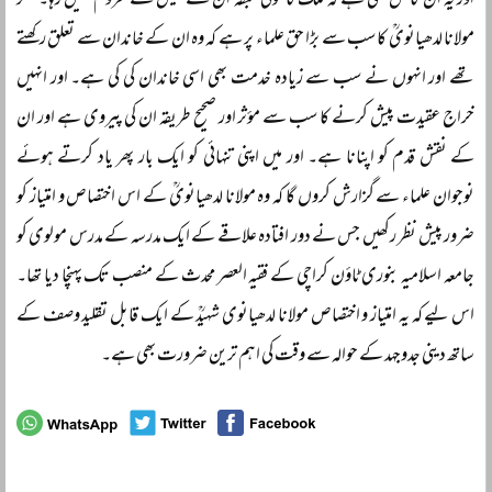
اور یہ ان کا حق بھی ہے کہ ملک کا کوئی طبقہ ان کے فیض سے محروم نہیں رہا۔ مگر
مولانا لدھیانویؒ کا سب سے بڑا حق علماء پر ہے کہ وہ ان کے خاندان سے تعلق رکھتے
تھے اور انہوں نے سب سے زیادہ خدمت بھی اسی خاندان کی کی ہے۔ اور انہیں
خراج عقیدت پیش کرنے کا سب سے مؤثر اور صحیح طریقہ ان کی پیروی ہے اور ان
کے نقش قدم کو اپنانا ہے۔ اور میں اپنی تنہائی کو ایک بار پھر یاد کرتے ہوئے
نوجوان علماء سے گزارش کروں گا کہ وہ مولانا لدھیانویؒ کے اس اختصاص و امتیاز کو
ضرور پیش نظر رکھیں جس نے دور افتادہ علاقے کے ایک مدرسہ کے مدرس مولوی کو
جامعہ اسلامیہ بنوری ٹاؤن کراچی کے فقیہ العصر محدث کے منصب تک پہنچا دیا تھا۔
اس لیے کہ یہ امتیاز و اختصاص مولانا لدھیانوی شہیدؒ کے ایک قابل تقلید وصف کے
ساتھ دینی جدوجہد کے حوالہ سے وقت کی اہم ترین ضرورت بھی ہے۔