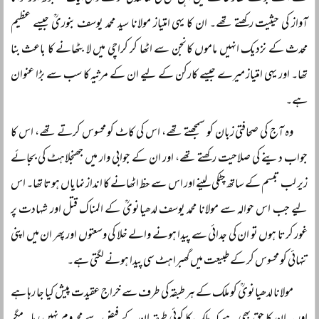
آواز کی حیثیت رکھتے تھے۔ ان کا یہی امتیاز مولانا سید محمد یوسف بنوریؒ جیسے عظیم
محدث کے نزدیک انہیں ماموں کانجن سے اٹھا کر کراچی میں لا بٹھانے کا باعث بنا
تھا۔ اور یہی امتیاز میرے جیسے کارکن کے لیے ان کے مرثیہ کا سب سے بڑا عنوان
ہے۔
وہ آج کی صحافتی زبان کو سمجھتے تھے، اس کی کاٹ کو محسوس کرتے تھے، اس کا
جواب دینے کی صلاحیت رکھتے تھے، اور ان کے جوابی وار میں جھنجلاہٹ کی بجائے
زیر لب تبسم کے ساتھ چٹکی لینے اور اس سے حظ اٹھانے کا انداز نمایاں ہوتا تھا۔ اس
لیے جب اس حوالہ سے مولانا محمد یوسف لدھیانویؒ کے المناک قتل اور شہادت پر
غور کرتا ہوں تو ان کی جدائی سے پیدا ہونے والے خلا کی وسعتوں اور پھر ان میں اپنی
تنہائی کو محسوس کر کے طبیعت میں گھبراہٹ سی پیدا ہونے لگتی ہے۔
مولانا لدھیانویؒ کو ملک کے ہر طبقہ کی طرف سے خراج عقیدت پیش کیا جا رہا ہے