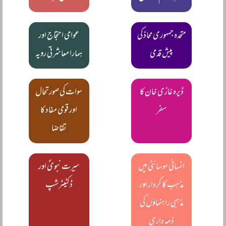
متحدہ جمہوری محاذ کی
عوامی احتجاج اور
پیش قدمی
ہمارا معاشرتی رویہ
ڈیرہ غازی خان کا
سوات کی صورتحال
سفر
اور قومی مفاد کا
تقاضا
انسانی سوسائٹی میں
سیرت نبویؐ اور
مذہب کا کردار اور
ڈکٹیٹرشپ
مذہبی راہنماؤں کی
ذمہ داری