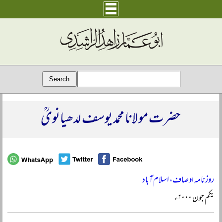
حضرت مولانا محمد یوسف لدھیانویؒ
روزنامہ اوصاف، اسلام آباد
یکم جون ۲۰۰۰ء