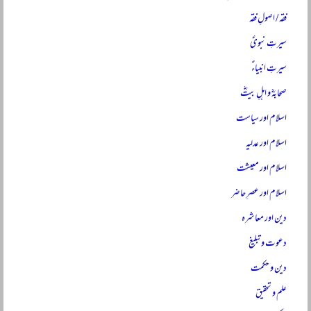
فقہ / اصولِ فقہ
سیرتِ نبویؐ
سیرتِ انبیاءؑ
صحابہؓ و اہلِ بیتؓ
اسلام اور سیاست
اسلام اور عدلیہ
اسلام اور معیشت
اسلام اور عصرِ حاضر
دین اور معاشرہ
دعوت و تبلیغ
دین و حکمت
علم و تحقیق