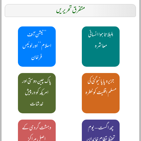
متفرق تحریریں
بلبلاتا ہوا انسانی
’’نیشن آف
معاشرہ
اسلام‘‘ اور لوئیس
فرخان
جزیرہ پاپانیوگنی کی
پاک چین دوستی اور
مسلم اقلیت کو خطرہ
امریکہ کو درپیش
خدشات
چھ اگست – یومِ
دہشت گردی کے
تحفظِ نظامِ خاندان
اصل مراکز