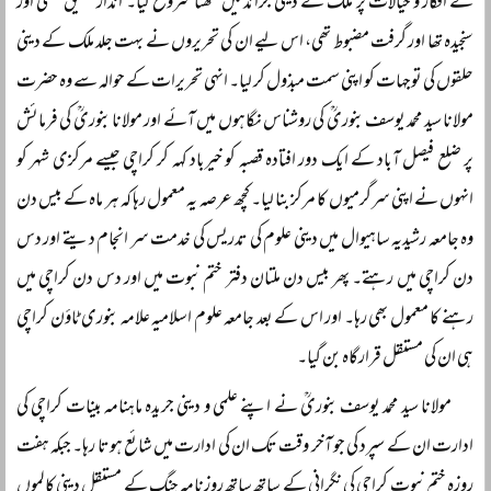
کے افکار و خیالات پر ملک کے دینی جرائد میں لکھنا شروع کیا۔ انداز تحقیق علمی اور
سنجیدہ تھا اور گرفت مضبوط تھی، اس لیے ان کی تحریروں نے بہت جلد ملک کے دینی
حلقوں کی توجہات کو اپنی سمت مبذول کر لیا۔ انہی تحریرات کے حوالہ سے وہ حضرت
مولانا سید محمد یوسف بنوریؒ کی روشناس نگاہوں میں آئے اور مولانا بنوریؒ کی فرمائش
پر ضلع فیصل آباد کے ایک دور افتادہ قصبہ کو خیرباد کہہ کر کراچی جیسے مرکزی شہر کو
انہوں نے اپنی سرگرمیوں کا مرکز بنا لیا۔ کچھ عرصہ یہ معمول رہا کہ ہر ماہ کے بیس دن
وہ جامعہ رشیدیہ ساہیوال میں دینی علوم کی تدریس کی خدمت سر انجام دیتے اور دس
دن کراچی میں رہتے۔ پھر بیس دن ملتان دفتر ختم نبوت میں اور دس دن کراچی میں
رہنے کا معمول بھی رہا۔ اور اس کے بعد جامعہ علوم اسلامیہ علامہ بنوری ٹاؤن کراچی
ہی ان کی مستقل قرارگاہ بن گیا۔
مولانا سید محمد یوسف بنوریؒ نے اپنے علمی و دینی جریدہ ماہنامہ بینات کراچی کی
ادارت ان کے سپرد کی جو آخر وقت تک ان کی ادارت میں شائع ہوتا رہا۔ جبکہ ہفت
روزہ ختم نبوت کراچی کی نگرانی کے ساتھ ساتھ روزنامہ جنگ کے مستقل دینی کالموں