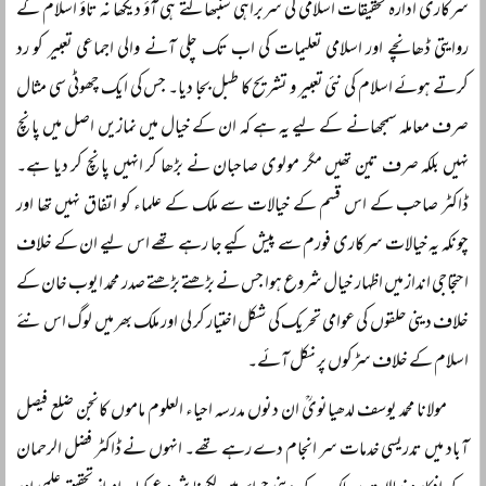
سرکاری ادارہ تحقیقات اسلامی کی سربراہی سنبھالتے ہی آؤ دیکھا نہ تاؤ اسلام کے
روایتی ڈھانچے اور اسلامی تعلیمات کی اب تک چلی آنے والی اجماعی تعبیر کو رد
کرتے ہوئے اسلام کی نئی تعبیر و تشریح کا طبل بجا دیا۔ جس کی ایک چھوٹی سی مثال
صرف معاملہ سمجھانے کے لیے یہ ہے کہ ان کے خیال میں نمازیں اصل میں پانچ
نہیں بلکہ صرف تین تھیں مگر مولوی صاحبان نے بڑھا کر انہیں پانچ کر دیا ہے۔
ڈاکٹر صاحب کے اس قسم کے خیالات سے ملک کے علماء کو اتفاق نہیں تھا اور
چونکہ یہ خیالات سرکاری فورم سے پیش کیے جا رہے تھے اس لیے ان کے خلاف
احتجاجی انداز میں اظہار خیال شروع ہوا جس نے بڑھتے بڑھتے صدر محمد ایوب خان کے
خلاف دینی حلقوں کی عوامی تحریک کی شکل اختیار کر لی اور ملک بھر میں لوگ اس نئے
اسلام کے خلاف سڑکوں پر نکل آئے۔
مولانا محمد یوسف لدھیانویؒ ان دنوں مدرسہ احیاء العلوم ماموں کانجن ضلع فیصل
آباد میں تدریسی خدمات سر انجام دے رہے تھے۔ انہوں نے ڈاکٹر فضل الرحمان