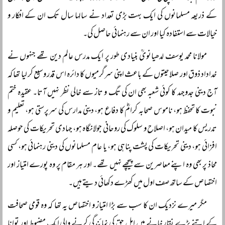
کے ذریعہ مسلمانوں کی ایک بہت بڑی تعداد نے سالہا سال تک ان کے افکار و
خیالات سے استفادہ کیا اور ان سے رہنمائی حاصل کی۔
مولانا محمد یوسف لدھیانویؒ بنیادی طور پر ایک مدرس عالم دین تھے جنہوں نے
خداداد ذوق اور صلاحیتوں کے باعث اپنی سرگرمیوں کا دائرہ اس قدر وسیع کر لیا تھا کہ
آج دینی جدوجہد کا کوئی شعبہ بھی ان کی تگ و تاز سے خالی نظر نہیں آتا۔ عقیدہ ختم
نبوت کا تحفظ ہو، ناموس صحابہ کرامؓ کا دفاع ہو، دینی مدارس کی سرپرستی ہو، تعلیم و
تدریس کا میدان ہو، اصلاح و سلوک کی روحانی جولانگاہ ہو، جہادی تحریکات کی حوصلہ
افزائی ہو، دینی تحریکات کی پشت پناہی ہو، یا عام مسلمانوں کی دینی رہنمائی ہو، کسی
محاذ پر بھی وہ اپنے معاصرین سے پیچھے نہیں تھے۔ اور ہر مقام پر وہ پورے امتیاز اور
اختصاص کے ساتھ صف اول میں کھڑے دکھائی دیتے ہیں۔
مگر میرے نزدیک ان کا سب سے بڑا امتیاز و اختصاص یہ تھا کہ وہ قومی صحافت
کے اتنے بڑے نقار خانے میں اہل حق کی نمائندگی کرنے والی ایک مضبوط اور توانا