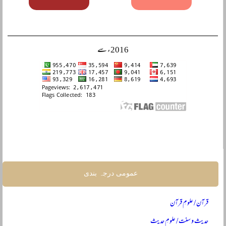
2016ء سے
عمومی درجہ بندی
قرآن / علومِ قرآن
حدیث و سنت / علومِ حدیث