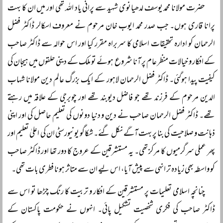
حضرت مولانا محمد یوسف لدھیانوی شہید سے پرانی یاد اللہ تھی اور میں ان کا بہت
پرانا قاری ہوں۔ جب صدر محمد ایوب خان مرحوم نے معروف اسکالر ڈاکٹر فضل
الرحمان کو ادارہ تحقیقات اسلامی کا سربراہ مقرر کیا اور اس حوالہ سے ڈاکٹر صاحب
کے افکار و خیالات منظر عام پر آنا شروع ہوئے تو ملک کے دینی حلقوں میں ہیجان کی
کیفیت پیدا ہوگئی۔ ڈاکٹر فضل الرحمان لاہور کے ایک بزرگ عالم دین مولانا شہاب
الدین مرحوم کے فرزند تھے جو فاضل دیوبند تھے اور چوبرجی کے علاقہ میں رہتے
تھے۔ ڈاکٹر فضل الرحمان صاحب نے دین و دنیا دونوں کی تعلیم حاصل کی اور اپنی
ذہانت و صلاحیت کی بنا پر بہت آگے نکل گئے۔ شکاگو یونیورسٹی ان کی اعلیٰ تعلیم اور
پھر عملی سرگرمیوں کا مرکز تھی۔ یہ مستشرقین کے عروج کا دور تھا اور ڈاکٹر صاحب
کو واسطہ بھی زیادہ تر انہی سے پیش آیا، اس لیے ان سے متاثر ہونا فطری بات تھی۔
چنانچہ اسلامی تعلیمات پر مستشرقین کے افکار و تربیت کا رنگ چڑھا تو اس سے
ڈاکٹر صاحب کی فکری شخصیت تشکیل پائی۔ انہوں نے حکومت پاکستان کے