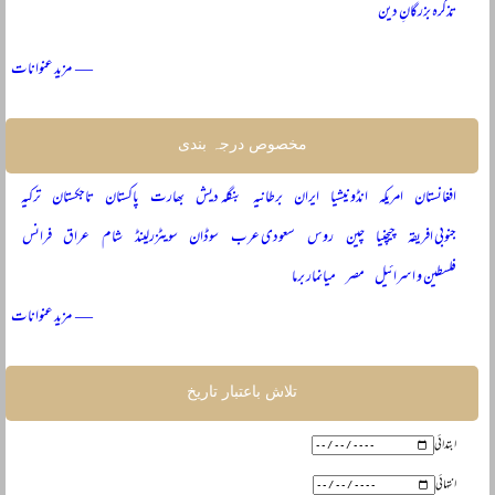
تذکرہ بزرگانِ دین
— مزید عنوانات
مخصوص درجہ بندی
افغانستان
امریکہ
انڈونیشیا
ایران
برطانیہ
بنگلہ دیش
بھارت
پاکستان
تاجکستان
ترکیہ
جنوبی افریقہ
چیچنیا
چین
روس
سعودی عرب
سوڈان
سویٹزرلینڈ
شام
عراق
فرانس
فلسطین و اسرائیل
مصر
میانمار برما
— مزید عنوانات
تلاش باعتبار تاریخ
ابتدائی
انتہائی