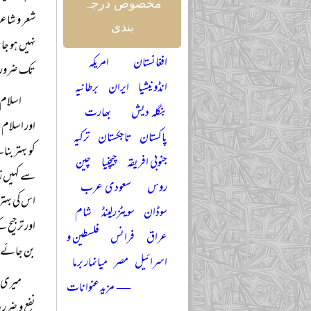
مخصوص درجہ
شعر و شاع
بندی
نہیں ہو جا
افغانستان
امریکہ
تک ضرورت
انڈونیشیا
ایران
برطانیہ
اسلام 
بنگلہ دیش
بھارت
اور اسلام
پاکستان
تاجکستان
ترکیہ
کو بہتر بن
جنوبی افریقہ
چیچنیا
چین
سے کہیں زی
روس
سعودی عرب
اس کی بہتر
سوڈان
سویٹزرلینڈ
شام
اور ترجیح 
عراق
فرانس
فلسطین و
بن جائے او
اسرائیل
مصر
میانمار برما
میری ط
— مزید عنوانات
نفع و ضرر