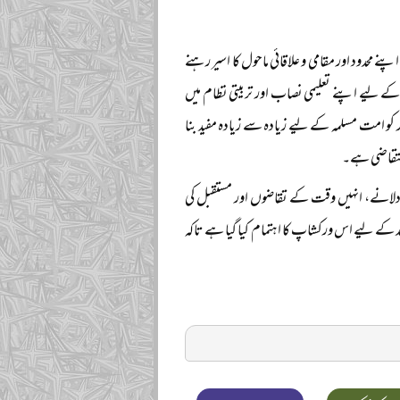
نے محدود اور مقامی و علاقائی ماحول کا اسیر رہنے
کے لیے اپنے تعلیمی نصاب اور تربیتی نظام میں
و امت مسلمہ کے لیے زیادہ سے زیادہ مفید بنا
 متقاضی ہے۔
لانے، انہیں وقت کے تقاضوں اور مستقبل کی
 کے لیے اس ورکشاپ کا اہتمام کیا گیا ہے تاکہ