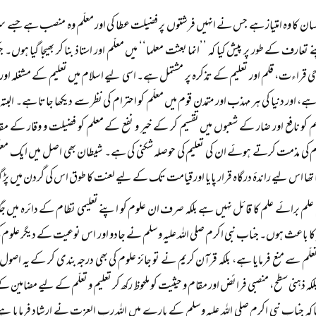
سان کا وہ امتیاز ہے جس نے انہیں فرشتوں پر فضیلت عطا کی اور معلّم وہ منصب ہے جسے سر
ے تعارف کے طور پر پیش کیا کہ ’’انما بعثت معلما‘‘ میں معلّم اور استاذ بنا کر بھیجا گیا ہوں
وحی قراءت، قلم اور تعلیم کے تذکرہ پر مشتمل ہے۔ اسی لیے اسلام میں تعلیم کے مشغلہ اور
، اور دنیا کی ہر مہذب اور متمدن قوم میں معلّم کو احترام کی نظر سے دیکھا جاتا ہے۔ البتہ اس
 کو نافع اور ضار کے شعبوں میں تقسیم کر کے خیر و نفع کے معلم کو فضیلت و وقار کے مق
کی مذمت کرتے ہوئے ان کی تعلیم کی حوصلہ شکنی کی ہے۔ شیطان بھی اصل میں ایک معلّم ہ
لیا تھا اس لیے راندۂ درگاہ قرار پایا اور قیامت تک کے لیے لعنت کا طوق اس کی گردن میں پڑ گ
علم برائے علم کا قائل نہیں ہے بلکہ صرف ان علوم کو اپنے تعلیمی نظام کے دائرہ میں جگ
ر کا باعث ہوں۔ جناب نبی اکرم صلی اللہ علیہ وسلم نے جادو اور اس نوعیت کے دیگر علوم کی
 تعلّم سے منع فرمایا ہے، بلکہ قرآن کریم نے تو جائز علوم کی بھی درجہ بندی کر کے یہ ا
کہ ذہنی سطح، منصبی فرائض اور مقام و حیثیت کو ملحوظ رکھ کر تعلیم و تعلّم کے لیے مضامین 
ہ جناب نبی اکرم صلی اللہ علیہ وسلم کے بارے میں اللہ رب العزت نے ارشاد فرمایا ہے کہ ’