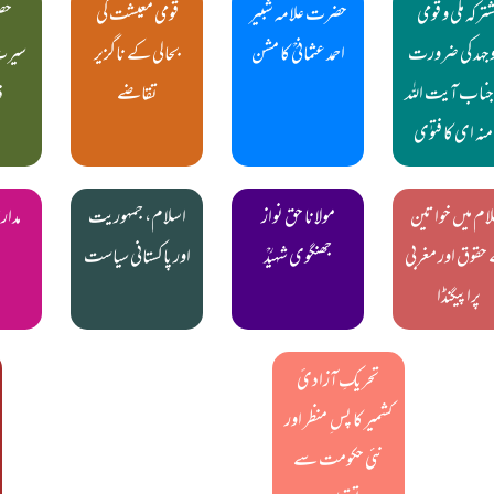
ترکہ ملی و قومی
حضرت علامہ شبیر
قومی معیشت کی
حضو
جہد کی ضرورت
احمد عثمانیؒ کا مشن
بحالی کے ناگزیر
سیرت 
 جناب آیت اللہ
تقاضے
ذ
منہ ای کا فتوٰی
ام میں خواتین
مولانا حق نواز
اسلام، جمہوریت
مدار
حقوق اور مغربی
جھنگوی شہیدؒ
اور پاکستانی سیاست
پراپیگنڈا
تحریکِ آزادیٔ
کشمیر کا پس ِ منظر اور
نئی حکومت سے