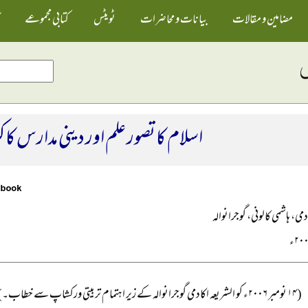
مضامین و مقالات
بیانات و محاضرات
ٹویٹس
کتابی مجموعے
اسلام کا تصور علم اور دینی مدارس کا ک
دمی، ہاشمی کالونی، گوجرانوالہ
(۱۴ نومبر ۲۰۰۶ء کو الشریعہ اکادمی گوجرانوالہ کے زیر اہتمام تربیتی ورکشاپ سے خطاب۔)