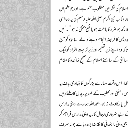
ہ اسلام کی نظر میں مطلوب علم ہے، اور جو علم ان
اب نبی اکرم صلی اللہ علیہ وسلم کی یہ دعا اسی
رکھ جو ضرر کا باعث ہو یا نفع بخش نہ ہو‘‘۔‘ میں
تدریس کا فریضہ انجام دینے والے اساتذہ کو آج
کہ وہ اپنے زیر تعلیم اور زیر تربیت افراد کو ایک
ائٹی کے سامنے اسلام کے صحیح نمائندہ کا مقام
 تھا، اس وقت ہمارے بزرگوں کا بنیادی ہدف یہ
رس، مفتی اور خطیب کے طور پر رجال کار ملتے رہیں
طل یا رکاوٹ نہ ہو۔ بحمد اللہ ہمارے دینی مدارس
 لیے ضروری رجال کار یہ دینی مدارس فراہم کر
ی دینی راہنمائی کا تقاضا بڑھ رہا ہے جو نہ صرف