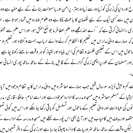
فلاح اور دنیا کی زندگی کو زیادہ سے زیادہ بہتر، پراَمن اور باسہولت بنانے کے لیے مفید ہے و
ن میں سے کسی ایک کے لیے نقصان کا باعث بنتا ہے وہ علوم ضارہ میں شمار ہوتا ہے۔ اور جن
راہنمائی کرتی ہے کہ ’’اے اللہ! مجھے وہ علم عطا فرما جو نفع بخش ہو، اور اس علم سے محفوظ 
 کہ ہمارے دینی مدارس میں تعلیم کا انتظام کرنے والے ارباب بست و کشاد اور تعلیم و 
احول میں اس کے تعلیمی فلسفہ و نظام کی اس بنیاد اور امتیاز کو ہر وقت سامنے رکھنا چاہیے تا
 اور مسلمان کے طور پر اچھی زندگی گزارنے کے قابل بنانے کے ساتھ ساتھ پوری انسانی سوس
۔
کم و بیش ڈیڑھ سو سال قبل جب ہمارے معاشرہ میں دینی مدارس کا یہ نظام وجود میں آیا
بی ایشیا کے مسلم معاشرہ میں مسجد و مدرسہ کا ادارہ موجود رہے اور اسے امام، حافظ، قاری، مد
نوں کی عبادات اور دینی تعلیم کے ماحول اور تسلسل کو باقی رکھا جا سکے اور اس میں کوئی تع
قصد اور ہدف میں کامیاب ہیں اور آج بھی اس پورے خطے میں مسجد و مدرسہ کے ادارے کے
یکن وقت کے ساتھ ساتھ ضروریات کا دائرہ پھیلتا جا رہا ہے اور زندگی کے دیگر شعبوں میں بھ