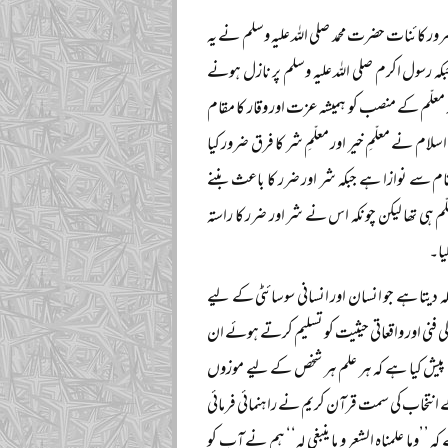
ور کائنات حضرت محمد صلی اللہ علیہ وسلم نے یہ
۔ جبکہ رسول اکرم صلی اللہ علیہ وسلم پر نازل ہونے
 معلّم کے منصب کو ہمیشہ عزت اور وقار کا مقام
لام نے معلّمِ خیر اور معلّمِ شر کا فرق ضرور کیا
ام سے نوازا ہے جبکہ شر اور ضرر کا باعث بننے
ی تھا لیکن چونکہ اس نے شر اور ضرر کا راستہ
یا۔
ہ دیتا ہے جو انسان اور انسانی سوسائٹی کے لیے
 فنی اور واقعاتی حیثیت کو تسلیم کرتے ہوئے ان
صول پیش کیا ہے کہ ہر علم ہر شخص کے لیے موزوں
کے انتخاب کی سمت قرآن کریم نے راہنمائی فرمائی
’وما علمناہ الشعر و ما ینبغی لہ‘‘ ہم نے آپ کو