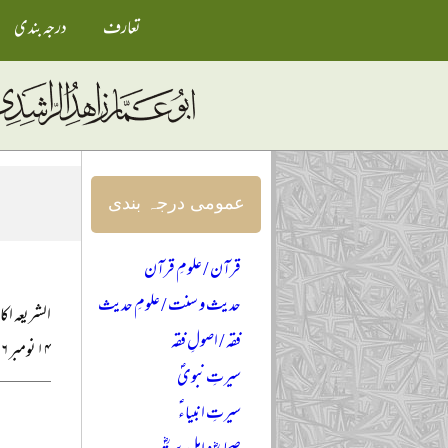
تعارف
درجہ بندی
عمومی درجہ بندی
قرآن / علومِ قرآن
حدیث و سنت / علومِ حدیث
الشریعہ اکا
فقہ / اصولِ فقہ
۱۴ نومبر ۲۰۰۶ء
سیرتِ نبویؐ
سیرتِ انبیاءؑ