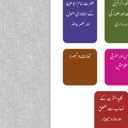
ر اکرمؐ کی
حضرت امام ابوحنیفہؒ
اور علماء کی
کے اجتہادی اصول
مہ داری
اور عصر حاضر
س اور مغربی
تعارف و تبصرہ
حکومتیں
کلیۃ الشریعہ کے
نصاب سے متعلق
دو روزہ سیمینار