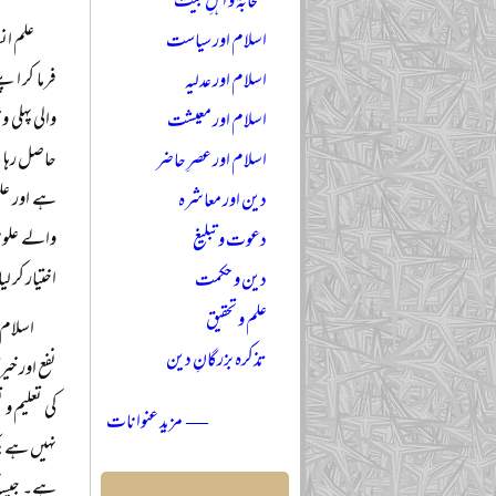
صحابہؓ و اہلِ بیتؓ
علم ان
اسلام اور سیاست
فرما کر اپن
اسلام اور عدلیہ
والی پہلی 
اسلام اور معیشت
حاصل رہا ہے
اسلام اور عصرِ حاضر
ہے اور علم
دین اور معاشرہ
والے علوم 
دعوت و تبلیغ
اختیار کر 
دین و حکمت
علم و تحقیق
اسلام 
تذکرہ بزرگانِ دین
نفع اور خی
کی تعلیم و
— مزید عنوانات
نہیں ہے بل
ہے۔ جیسا ک