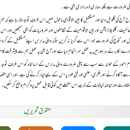
 کی ضرورت ہے بلکہ ہماری ذمہ داری بھی ہے۔
 آج کی گلوبل دنیا اور مستقبل کا بین الاقوامی ماحول ہمیں اس طرف توجہ دلا رہا ہے کہ ہم اپ
المیت، گلوبلائزیشن اور بین الاقوامیت کے تقاضوں اور ضروریات کو بھی سمجھیں اور اس 
اور تنوع کی ضرورت ہو، اس سے گریز نہ کریں تاکہ دینی مدارس اپنے مستقبل کے کردار ک
رے اکابر نے ہر دور میں یہ عمل سرانجام دیا ہے اور آج بھی یہ عمل ہم سے پیشرفت کا
م امور کے حوالہ سے سب سے پہلی ضرورت دینی مدارس کے اساتذہ کو اس طرف توجہ د
 آگاہ کرنے اور فکری، علمی اور فنی طور پر اس کے لیے تیار کرنے کی ہے، اور اسی مقصد
شاورت اور تبادلہ خیالات کے ذریعہ اس سلسلے میں کوئی قابل عمل پروگرام وضع کر سکیں۔
متفرق تحریریں