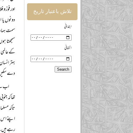
اور فوز و 
تلاش باعتبار تاریخ
دونوں یا ا
ابتدائی
سمت ہماری 
سمجھتا ہوں
انتہائی
کے عالمی م
بہتر انسان
دے سکیں
اب سے 
تھا کہ جنو
تاکہ مسلما
اپنے اس م
رہے ہیں۔ ل