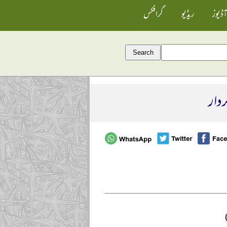
آڈیوز
ریڈیو
گرافکس
ردار