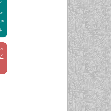
مش
جدو
اور
خا
اسل
کے 