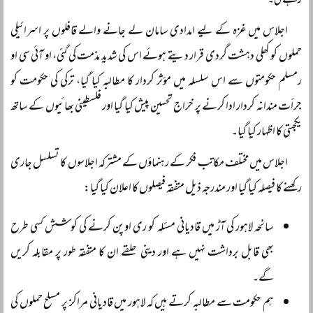
رہے گی۔
اجلاس میں غزہ کے لیے امدادی سامان لے جانے والے قافلوں پر اسرائیلی
حملوں کو کھلی دہشت گردی قرار دیتے ہوئے اس کی شدید مذمت کی گئی، او آئی سی او
رمسلم حکومتوں سے اس سلسلہ میں مؤثر کردار کا مطالبہ کیا گیا، ترکی کی حکومت کو
جرأت مندانہ کردار ادا کرنے پر خراج تحسین پیش کیا گیا اور فلسطینی بھائیوں کے ساتھ
یکجہتی کا اظہار کیا گیا۔
اجلاس میں مختلف مکاتب فکر کے رہنماؤں کے مشترکہ اجلاسوں کا تسلسل جاری
رکھنے کا فیصلہ کیا گیا اور مندرجہ ذیل متفقہ فیصلوں کا اعلان کیا گیا:
سانحہ لاہور کی آڑ میں قادیانی مسئلہ کو ری اوپن کرنے کی کوشش کسی طرح
بھی قابل برداشت نہیں ہے اور دینی حلقے ان کا متفقہ طور پر مقابلہ کریں
گے۔
ہم حکومت سے مطالبہ کرتے ہیں کہ لاہور میں قادیانی مراکز پر مسلح حملوں کی