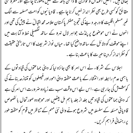
بھائی ہیں۔ انہیں اعتدال و توازن کا دامن ہاتھ سے نہیں چھوڑنا چاہیے اور معروضی
حقائق کو کسی طرح بھی نظر انداز نہیں کرنا چاہیے۔ قادیانیوں کو امت مسلمہ سے الگ
غیر مسلم اقلیت کا درجہ دینے کی تجویز مفکر پاکستان علامہ محمد اقبالؒ نے پیش کی تھی اور
انہوں نے اس موضوع پر پنڈٹ جواہر لال نہرو کے ساتھ تفصیلی خط و کتابت میں
اپنے موقف کو دلائل کے ساتھ واضح کیا تھا۔ میاں نواز شریف کا اس تاریخی حقیقت
کو نظرانداز کر دینا حیرت کا باعث بنا ہے۔
اجلاس کے شرکاء نے اس امر کا بھی جائزہ لیا کہ دینی جماعتوں کی قیادتوں کے
باہمی عدم رابطہ اور انتشار کے باعث متفقہ دینی امور اور فیصلوں کو متنازعہ بنانے کی
کوشش کی جا رہی ہے، اس لیے اس وقت سب سے زیادہ ضرورت اس امر کی ہے
کہ دینی جماعتوں کی قیادتیں جلد از جلد باہم مل بیٹھیں اور موجودہ صورتحال بالخصوص
قادیانی مسئلہ کے سلسلہ میں شروع ہونے والی نئی مہم کے تناظر میں قوم کو متفقہ طور
پر رہنمائی فراہم کریں۔