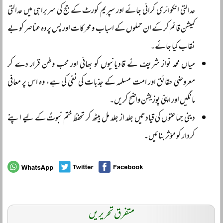
عدالتی انکوائری کرائی جائے اور سپریم کورٹ کے جج کی سربراہی میں عدالتی
کمیشن قائم کر کے ان حملوں کے اسباب و محرکات اور پس پردہ عناصر کو بے
نقاب کیا جائے۔
میاں محمد نواز شریف نے قادیانیوں کو بھائی اور محب وطن قرار دے کر
معروضی حقائق اور امت مسلمہ کے جذبات کی نفی کی ہے، وہ اس پر معافی
مانگیں اور اپنی پوزیشن واضح کریں۔
دینی جماعتوں کی قیادتیں جلد از جلد مل بیٹھ کر تحفظ ختم نبوتؐ کے لیے اپنے
کردار کو مؤثر بنائیں۔
متفرق تحریریں