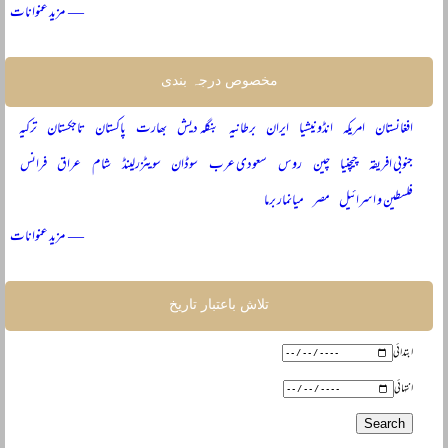
— مزید عنوانات
مخصوص درجہ بندی
افغانستان
امریکہ
انڈونیشیا
ایران
برطانیہ
بنگلہ دیش
بھارت
پاکستان
تاجکستان
ترکیہ
جنوبی افریقہ
چیچنیا
چین
روس
سعودی عرب
سوڈان
سویٹزرلینڈ
شام
عراق
فرانس
فلسطین و اسرائیل
مصر
میانمار برما
— مزید عنوانات
تلاش باعتبار تاریخ
ابتدائی
انتہائی