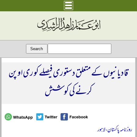
قادیانیوں کے متعلق دستوری فیصلے کو ری اوپن
کرنے کی کوشش
روزنامہ پاکستان، لاہور