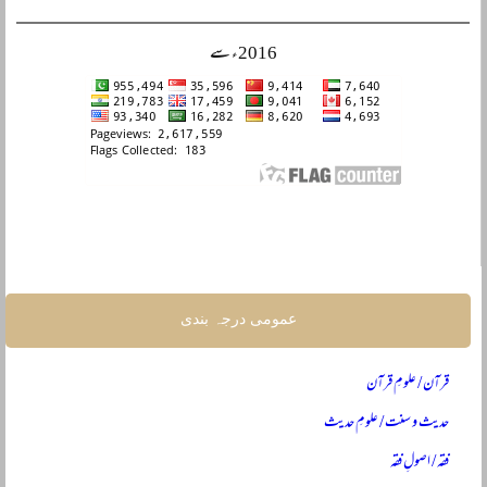
2016ء سے
عمومی درجہ بندی
قرآن / علومِ قرآن
حدیث و سنت / علومِ حدیث
فقہ / اصولِ فقہ