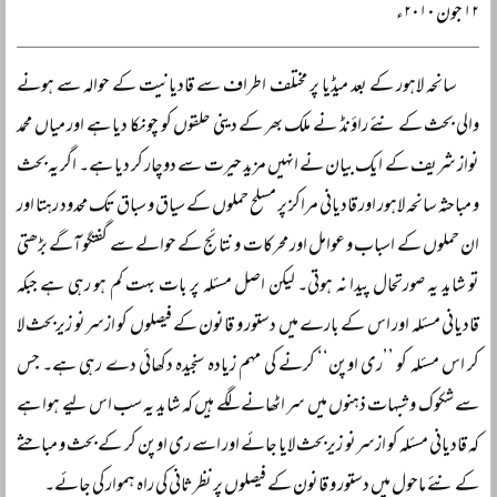
۱۲ جون ۲۰۱۰ء
سانحہ لاہور کے بعد میڈیا پر مختلف اطراف سے قادیانیت کے حوالہ سے ہونے
والی بحث کے نئے راؤنڈ نے ملک بھر کے دینی حلقوں کو چونکا دیا ہے اور میاں محمد
نواز شریف کے ایک بیان نے انہیں مزید حیرت سے دوچار کر دیا ہے۔ اگر یہ بحث
و مباحثہ سانحہ لاہور اور قادیانی مراکز پر مسلح حملوں کے سیاق و سباق تک محدود رہتا اور
ان حملوں کے اسباب و عوامل اور محرکات و نتائج کے حوالے سے گفتگو آگے بڑھتی
تو شاید یہ صورتحال پیدا نہ ہوتی۔ لیکن اصل مسئلہ پر بات بہت کم ہو رہی ہے جبکہ
قادیانی مسئلہ اور اس کے بارے میں دستور و قانون کے فیصلوں کو ازسرنو زیربحث لا
کر اس مسئلہ کو ’’ری اوپن‘‘ کرنے کی مہم زیادہ سنجیدہ دکھائی دے رہی ہے۔ جس
سے شکوک و شبہات ذہنوں میں سر اٹھانے لگے ہیں کہ شاید یہ سب اس لیے ہوا ہے
کہ قادیانی مسئلہ کو ازسرنو زیربحث لایا جائے اور اسے ری اوپن کر کے بحث و مباحثے
کے نئے ماحول میں دستور و قانون کے فیصلوں پر نظرثانی کی راہ ہموار کی جائے۔