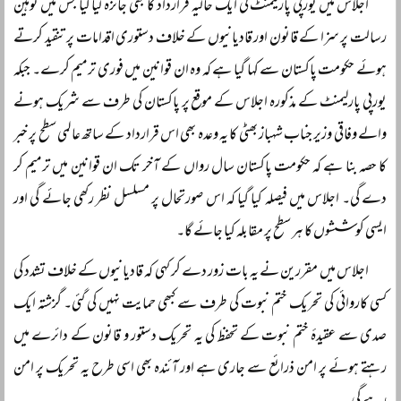
اجلاس میں یورپی پارلیمنٹ کی ایک حالیہ قرارداد کا بھی جائزہ لیا گیا جس میں توہین
رسالت پر سزا کے قانون اور قادیانیوں کے خلاف دستوری اقدامات پر تنقید کرتے
ہوئے حکومت پاکستان سے کہا گیا ہے کہ وہ ان قوانین میں فوری ترمیم کرے۔ جبکہ
یورپی پارلیمنٹ کے مذکورہ اجلاس کے موقع پر پاکستان کی طرف سے شریک ہونے
والے وفاقی وزیر جناب شہباز بھٹی کا یہ وعدہ بھی اس قرارداد کے ساتھ عالمی سطح پر خبر
کا حصہ بنا ہے کہ حکومت پاکستان سال رواں کے آخر تک ان قوانین میں ترمیم کر
دے گی۔ اجلاس میں فیصلہ کیا گیا کہ اس صورتحال پر مسلسل نظر رکھی جائے گی اور
ایسی کوششوں کا ہر سطح پر مقابلہ کیا جائے گا۔
اجلاس میں مقررین نے یہ بات زور دے کر کہی کہ قادیانیوں کے خلاف تشدد کی
کسی کاروائی کی تحریک ختم نبوت کی طرف سے کبھی حمایت نہیں کی گئی۔ گزشتہ ایک
صدی سے عقیدۂ ختم نبوت کے تحفظ کی یہ تحریک دستور و قانون کے دائرے میں
رہتے ہوئے پر امن ذرائع سے جاری ہے اور آئندہ بھی اسی طرح یہ تحریک پر امن