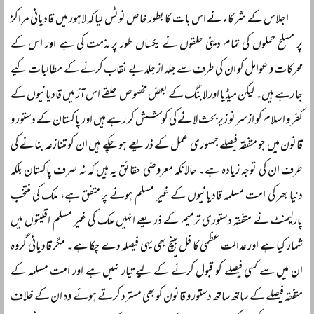
اجلاس کے شرکاء نے اس بات کا بطور خاص نوٹس لیا کہ لاہور میں قادیانی مراکز
پر مسلح حملوں کی تمام دینی حلقوں نے یکساں طور پر مذمت کی ہے اور اس کے
محرکات و عوامل کو ان کی طرف سے جلد از جلد بے نقاب کرنے کے مطالبات کیے
جا رہے ہیں۔ لیکن میڈیا اور لابنگ کے بعض مخصوص حلقے اس آڑ میں قادیانیوں کے
کفر و اسلام کو ازسرنو زیربحث لانے کی کوشش کر رہے ہیں اور پاکستان کے دستور و
قانون میں جو متفقہ فیصلے جمہوری عمل کے ذریعے ہو چکے ہیں ان کو متنازعہ بنانے کی
طرف ان کی توجہ زیادہ ہے۔ حالانکہ معروضی حقائق یہ ہیں کہ نہ صرف پاکستان بلکہ
دنیا بھر کی امت مسلمہ قادیانیوں کے غیر مسلم ہونے پر متفق ہے، ملک کی منتخب
پارلیمنٹ نے متفقہ دستوری ترمیم کے ذریعے انہیں ملک کی غیر مسلم اقلیتوں میں
شمار کیا ہے اور عدالت عظمیٰ کا فل بینچ بھی یہی فیصلہ دے چکا ہے۔ مگر قادیانی گروہ
ان میں سے کسی فیصلے کو قبول کرنے کے لیے تیار نہیں ہے اور امت مسلمہ کے
متفقہ فیصلے کے ساتھ ساتھ دستور و قانون کو بھی مسترد کرتے ہوئے وہ ان کے خلاف