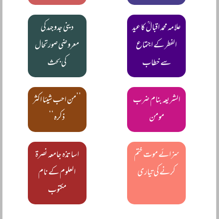
علامہ محمد اقبالؒ کا عید
دینی جدوجہد کی
الفطر کے اجتماع
معروضی صورتحال
سے خطاب
کی بحث
الشریعہ بنام ضرب
’’من احب شیئا اکثر
مومن
ذکرہ‘‘
سزائے موت ختم
اساتذہ جامعہ نصرۃ
کرنے کی تیاری
العلوم کے نام
مکتوب