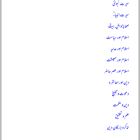
سیرتِ نبویؐ
سیرتِ انبیاءؑ
صحابہؓ و اہلِ بیتؓ
اسلام اور سیاست
اسلام اور عدلیہ
اسلام اور معیشت
اسلام اور عصرِ حاضر
دین اور معاشرہ
دعوت و تبلیغ
دین و حکمت
علم و تحقیق
تذکرہ بزرگانِ دین