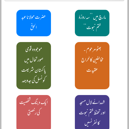
مارچ میں ’’سہ روزۂ
حضرت مولانا عبد
ختم نبوت‘‘
الحقؒ
بھٹو مرحوم ۔
موجودہ قومی
مخالفین کا خراجِ
صورتحال میں
عقیدت
پاکستان شریعت
کونسل کی جدوجہد
شہدائے لال مسجد
ایک دبنگ شخصیت
اور تحفظ ختم نبوت
کی رخصتی
کانفرنسیں