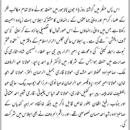
اس پس منظر میں گزشتہ روز (۸ جون) لاہور میں منعقد ہونے والا تمام مکاتب فکر
کے علماء کرام اور دینی جماعتوں کے رہنماؤں کا مشترکہ اجلاس بہت زیادہ اہمیت
رکھتا ہے جس میں دینی رہنماؤں نے اس صورتحال کا تفصیلی جائزہ لے کر اپنی ’’لائن
آف ایکشن‘‘ طے کی ہے۔ یہ اجلاس عالمی مجلس احرار اسلام کے دفتر میں ’’متحدہ ختم
نبوت رابطہ کمیٹی‘‘ کی دعوت پر امیر احرار پیر جی سید عطاء المہیمن شاہ بخاری کی
صدارت میں منعقد ہوا جس کے شرکاء میں ڈاکٹر فرید احمد پراچہ، مولانا عبد الرؤف
ملک، صاحبزادہ محفوظ احمد مشہدی، مولانا قاری جمیل الرحمان اختر، مولانا محمد امجد
خان، مولانا امیر حمزہ، پروفیسر عبد الرحمان لدھیانوی، مرزا محمد ایوب بیگ، حاجی عبد
اللطیف خالد چیمہ، پیر سید کفیل بخاری، مولانا محمد الیاس چنیوٹی، قاری شبیر احمد عثمانی
اور جناب رفیق افغان بطور خاص قابل ذکر ہیں جبکہ خانقاہ سراجیہ کندیاں کے
صاحبزادہ رشید احمد مہمان خصوصی تھے، اور راقم الحروف نے بھی اجلاس میں شرکت
کی۔