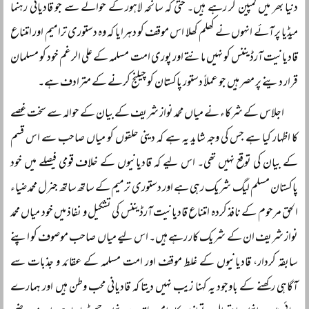
دنیا بھر میں کمپین کر رہے ہیں۔ حتیٰ کہ سانحہ لاہور کے حوالے سے جو قادیانی رہنما
میڈیا پر آئے انہوں نے کھلم کھلا اس موقف کو دہرایا کہ وہ دستوری ترامیم اور امتناع
قادیانیت آرڈیننس کو نہیں مانتے اور پوری امت مسلمہ کے علی الرغم خود کو مسلمان
قرار دینے پر مصر ہیں جو عملاً دستور پاکستان کو چیلنج کرنے کے مترادف ہے۔
اجلاس کے شرکاء نے میاں محمد نواز شریف کے بیان کے حوالہ سے سخت غصے
کا اظہار کیا ہے جس کی وجہ شاید یہ ہے کہ دینی حلقوں کو میاں صاحب سے اس قسم
کے بیان کی توقع نہیں تھی۔ اس لیے کہ قادیانیوں کے خلاف قومی فیصلے میں خود
پاکستان مسلم لیگ شریک رہی ہے اور دستوری ترمیم کے ساتھ ساتھ جنرل محمد ضیاء
الحق مرحوم کے نافذ کردہ امتناع قادیانیت آرڈیننس کی تشکیل و نفاذ میں خود میاں محمد
نواز شریف ان کے شریک کار رہے ہیں۔ اس لیے میاں صاحب موصوف کو اپنے
سابقہ کردار، قادیانیوں کے غلط موقف اور امت مسلمہ کے عقائد و جذبات سے
آگاہی رکھنے کے باوجود یہ کہنا زیب نہیں دیتا کہ قادیانی محب وطن ہیں اور ہمارے