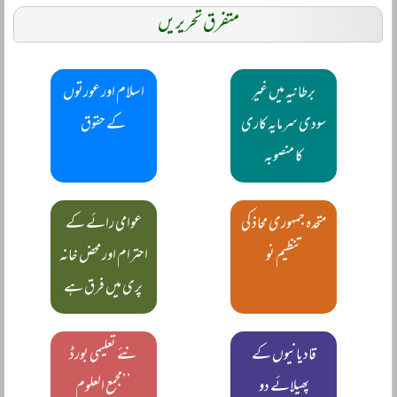
متفرق تحریریں
برطانیہ میں غیر
اسلام اور عورتوں
سودی سرمایہ کاری
کے حقوق
کا منصوبہ
متحدہ جمہوری محاذ کی
عوامی رائے کے
تنظیم نو
احترام اور محض خانہ
پری میں فرق ہے
قادیانیوں کے
نئے تعلیمی بورڈ
پھیلائے دو
’’مجمع العلوم