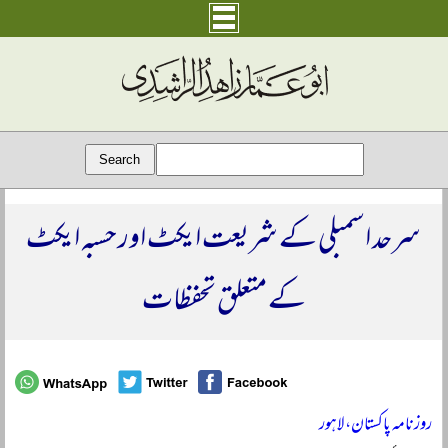
سرحد اسمبلی کے شریعت ایکٹ اور حسبہ ایکٹ
کے متعلق تحفظات
روزنامہ پاکستان، لاہور