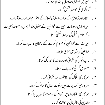
جہیز میں اسلامی حدود کی پابندی کروانا۔
گداگری کی حوصلہ شکنی کرنا۔
افطار اور تراویح کے وقت اسلامی شعائر کے احترام اور ادب و آداب۔
غیر اسلامی رسومات، جن سے خواتین کے حقوق متاثر ہوں، خصوصاً غیرت
کے نام پر قتل کی حوصلہ شکنی کرنا۔
میراث سے خواتین کو محروم کرنے کے رجحان کا سدباب کرنا۔
خواتین کو شرعی حقوق دلانا۔
ناپ تول کی نگرانی اور ملاوٹ کا تدارک کرنا۔
مصنوعی گرانی کا سدباب کرنا۔
سرکاری املاک کی حفاظت اور نگرانی کرنا۔
سرکاری محکمہ جات میں رشوت ستانی کا تدارک کرنا۔
سرکاری اہلکاروں میں عوام کی خدمت کا جذبہ پیدا کرنا۔
والدین کی نافرمانی پر مواخذہ کرنا۔