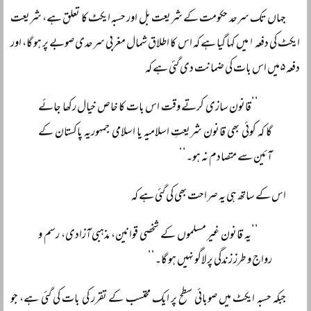
جہاں تک سرحد حکومت کے شریعت بل اور حسبہ ایکٹ کا تعلق ہے، شریعت
ایکٹ کی دفعہ ۱ میں کہا گیا ہے کہ اس کا اطلاق شمال مغربی سرحدی صوبے پر ہو گا، اور
دفعہ ۵ میں اس بات کی ضمانت دی گئی ہے کہ
’’قانون سازی کرتے وقت اس بات کا خاص خیال رکھا جائے
گا کہ کوئی بھی قانون شریعتِ اسلامیہ یا اسلامی جمہوریہ پاکستان کے
آئین سے متصادم نہ ہو۔‘‘
اس کے ساتھ ہی یہ صراحت بھی کی گئی ہے کہ
’’یہ قانون غیر مسلموں کے شخصی قوانین، مذہبی آزادی، رسم و
رواج و طرز زندگی پر لاگو نہیں ہو گا۔‘‘
جبکہ حسبہ ایکٹ میں صوبائی سطح پر ایک محتسب کے تقرر کی بات کی گئی ہے، جو