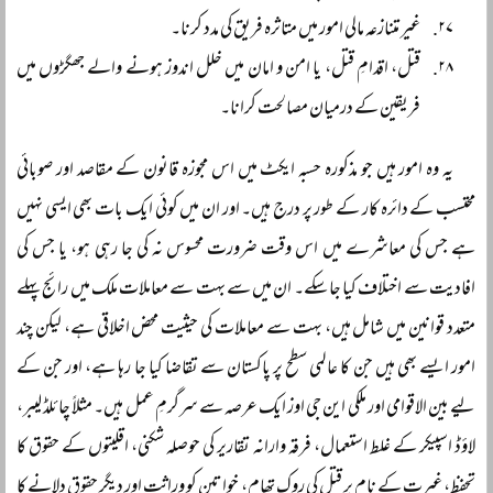
غیر متنازعہ مالی امور میں متاثرہ فریق کی مدد کرنا۔
قتل، اقدامِ قتل، یا امن و امان میں خلل اندوز ہونے والے جھگڑوں میں
فریقین کے درمیان مصالحت کرانا۔
یہ وہ امور ہیں جو مذکورہ حسبہ ایکٹ میں اس مجوزہ قانون کے مقاصد اور صوبائی
محتسب کے دائرہ کار کے طور پر درج ہیں۔ اور ان میں کوئی ایک بات بھی ایسی نہیں
ہے جس کی معاشرے میں اس وقت ضرورت محسوس نہ کی جا رہی ہو، یا جس کی
افادیت سے اختلاف کیا جا سکے۔ ان میں سے بہت سے معاملات ملک میں رائج پہلے
متعدد قوانین میں شامل ہیں، بہت سے معاملات کی حیثیت محض اخلاقی ہے، لیکن چند
امور ایسے بھی ہیں جن کا عالمی سطح پر پاکستان سے تقاضا کیا جا رہا ہے، اور جن کے
لیے بین الاقوامی اور ملکی این جی اوز ایک عرصہ سے سرگرمِ عمل ہیں۔ مثلاً چائلڈ لیبر،
لاؤڈ اسپیکر کے غلط استعمال، فرقہ وارانہ تقاریر کی حوصلہ شکنی، اقلیتوں کے حقوق کا
تحفظ، غیرت کے نام پر قتل کی روک تھام، خواتین کو وراثت اور دیگر حقوق دلانے کا