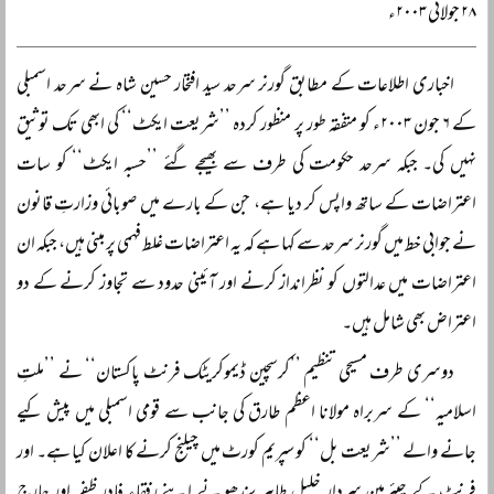
۲۸ جولائی ۲۰۰۳ء
اخباری اطلاعات کے مطابق گورنر سرحد سید افتخار حسین شاہ نے سرحد اسمبلی
کے ۶ جون ۲۰۰۳ء کو متفقہ طور پر منظور کردہ ’’شریعت ایکٹ‘‘ کی ابھی تک توثیق
نہیں کی۔ جبکہ سرحد حکومت کی طرف سے بھیجے گئے ’’حسبہ ایکٹ‘‘ کو سات
اعتراضات کے ساتھ واپس کر دیا ہے، جن کے بارے میں صوبائی وزارتِ قانون
نے جوابی خط میں گورنر سرحد سے کہا ہے کہ یہ اعتراضات غلط فہمی پر مبنی ہیں، جبکہ ان
اعتراضات میں عدالتوں کو نظرانداز کرنے اور آئینی حدود سے تجاوز کرنے کے دو
اعتراض بھی شامل ہیں۔
دوسری طرف مسیحی تنظیم ’’کرسچین ڈیموکریٹک فرنٹ پاکستان‘‘ نے ’’ملتِ
اسلامیہ‘‘ کے سربراہ مولانا اعظم طارق کی جانب سے قومی اسمبلی میں پیش کیے
جانے والے ’’شریعت بل‘‘ کو سپریم کورٹ میں چیلنج کرنے کا اعلان کیا ہے۔ اور