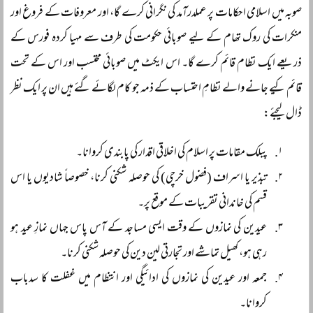
صوبہ میں اسلامی احکامات پر عملدرآمد کی نگرانی کرے گا، اور معروفات کے فروغ اور
منکرات کی روک تھام کے لیے صوبائی حکومت کی طرف سے مہیا کردہ فورس کے
ذریعے ایک نظام قائم کرے گا۔ اس ایکٹ میں صوبائی محتسب اور اس کے تحت
قائم کیے جانے والے نظامِ احتساب کے ذمہ جو کام لگائے گئے ہیں ان پر ایک نظر
ڈال لیجئے:
پبلک مقامات پر اسلام کی اخلاقی اقدار کی پابندی کروانا۔
تبذیر یا اسراف (فضول خرچی) کی حوصلہ شکنی کرنا، خصوصاً شادیوں یا اس
قسم کی خاندانی تقریبات کے موقع پر۔
عیدین کی نمازوں کے وقت ایسی مساجد کے آس پاس جہاں نمازِ عید ہو
رہی ہو، کھیل تماشے اور تجارتی لین دین کی حوصلہ شکنی کرنا۔
جمعہ اور عیدین کی نمازوں کی ادائیگی اور انتظام میں غفلت کا سدباب
کروانا۔