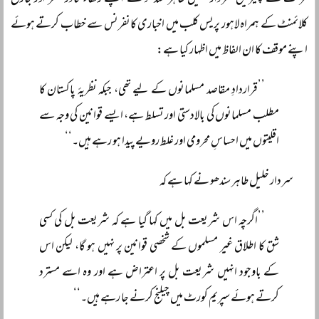
فرنٹ کے چیئرمین سردار خلیل طاہر سندھو نے اپنے رفقاء فادر ظفر اور جارج
کلائمنٹ کے ہمراہ لاہور پریس کلب میں اخباری کانفرنس سے خطاب کرتے ہوئے
اپنے موقف کا ان الفاظ میں اظہار کیا ہے:
’’قراردادِ مقاصد مسلمانوں کے لیے تھی، جبکہ نظریۂ پاکستان کا
مطلب مسلمانوں کی بالادستی اور تسلط ہے، ایسے قوانین کی وجہ سے
اقلیتوں میں احساسِ محرومی اور غلط رویے پیدا ہو رہے ہیں۔‘‘
سردار خلیل طاہر سندھو نے کہا ہے کہ
’’اگرچہ اس شریعت بل میں کہا گیا ہے کہ شریعت بل کی کسی
شق کا اطلاق غیر مسلموں کے شخصی قوانین پر نہیں ہو گا، لیکن اس
کے باوجود انہیں شریعت بل پر اعتراض ہے اور وہ اسے مسترد
کرتے ہوئے سپریم کورٹ میں چیلنج کرنے جا رہے ہیں۔‘‘