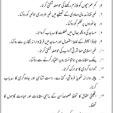
کم عمر بچوں کو ملازم رکھنے کی حوصلہ شکنی کرنا۔
غیر متنازعہ مالی دعاوی کے تصفیے میں غیر ضروری تاخیر کو روکنا۔
جانوروں پر ظلم کو روکنا۔
مساجد کی دیکھ بھال میں غفلت کا سدباب کروانا۔
لاؤڈ اسپیکر کے غلط استعمال اور مساجد میں فرقہ وارانہ تقاریر سے روکنا۔
غیر اسلامی معاشرتی آداب کی حوصلہ شکنی کرنا۔
پبلک مقامات پر ناشائستہ رویہ اختیار کرنے سے روکنا۔
آوارہ گردی کا تدارک کرنا۔
پیشہ وارانہ تعویذ فروشی، گنڈے، دست شناسی اور جادوگری کا سدباب
کرنا۔
اقلیتی حقوق کا تحفظ خصوصاً ان کے مذہبی مقامات اور عبادت گاہوں کا
تحفظ۔