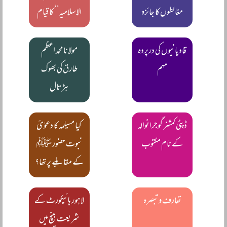
مغالطوں کا جائزہ
الاسلامیہ‘‘ کا قیام
قادیانیوں کی درپردہ
مولانا محمد اعظم
مہم
طارق کی بھوک
ہڑتال
ڈپٹی کمشنر گوجرانوالہ
کیا مسیلمہ کا دعوٰیٔ
کے نام مکتوب
نبوت حضور ﷺ
کے مقابلے پر تھا؟
تعارف و تبصرہ
لاہور ہائیکورٹ کے
شریعت بینچ میں