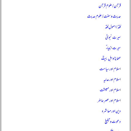
قرآن / علومِ قرآن
حدیث و سنت / علومِ حدیث
فقہ / اصولِ فقہ
سیرتِ نبویؐ
سیرتِ انبیاءؑ
صحابہؓ و اہلِ بیتؓ
اسلام اور سیاست
اسلام اور عدلیہ
اسلام اور معیشت
اسلام اور عصرِ حاضر
دین اور معاشرہ
دعوت و تبلیغ