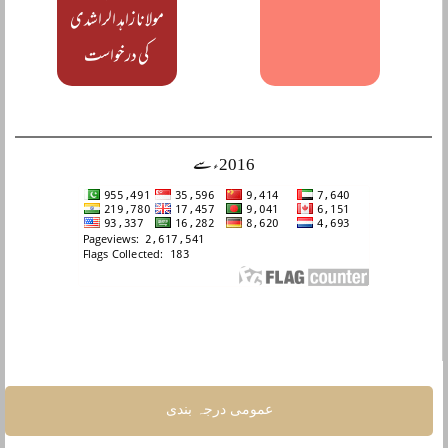
مولانا زاہد الراشدی
کی درخواست
2016ء سے
عمومی درجہ بندی