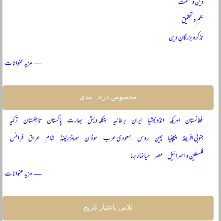
دین و حکمت
علم و تحقیق
تذکرہ بزرگانِ دین
— مزید عنوانات
مخصوص درجہ بندی
افغانستان
امریکہ
انڈونیشیا
ایران
برطانیہ
بنگلہ دیش
بھارت
پاکستان
تاجکستان
ترکیہ
جنوبی افریقہ
چیچنیا
چین
روس
سعودی عرب
سوڈان
سویٹزرلینڈ
شام
عراق
فرانس
فلسطین و اسرائیل
مصر
میانمار برما
— مزید عنوانات
تلاش باعتبار تاریخ