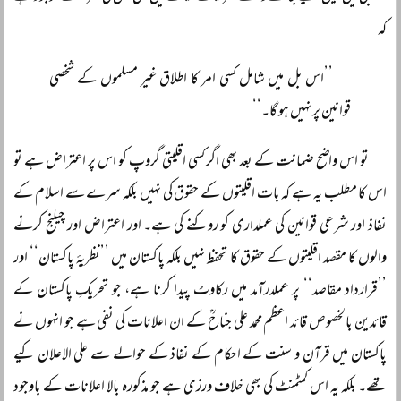
کہ
’’اس بل میں شامل کسی امر کا اطلاق غیر مسلموں کے شخصی
قوانین پر نہیں ہو گا۔‘‘
تو اس واضح ضمانت کے بعد بھی اگر کسی اقلیتی گروپ کو اس پر اعتراض ہے تو
اس کا مطلب یہ ہے کہ بات اقلیتوں کے حقوق کی نہیں بلکہ سرے سے اسلام کے
نفاذ اور شرعی قوانین کی عملداری کو روکنے کی ہے۔ اور اعتراض اور چیلنج کرنے
والوں کا مقصد اقلیتوں کے حقوق کا تحفظ نہیں بلکہ پاکستان میں ’’نظریۂ پاکستان‘‘ اور
’’قرارداد مقاصد‘‘ پر عملدرآمد میں رکاوٹ پیدا کرنا ہے، جو تحریکِ پاکستان کے
قائدین بالخصوص قائد اعظم محمد علی جناحؒ کے ان اعلانات کی نفی ہے جو انہوں نے
پاکستان میں قرآن و سنت کے احکام کے نفاذ کے حوالے سے علی الاعلان کیے
تھے۔ بلکہ یہ اس کمٹمنٹ کی بھی خلاف ورزی ہے جو مذکورہ بالا اعلانات کے باوجود