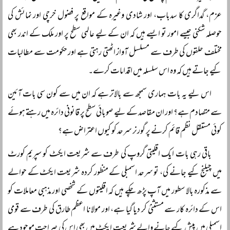
عزم، گداگری کا سدباب، اور شادی وغیرہ کے مواقع پر فضول خرچی اور نمائش کی
حوصلہ شکنی جیسے امور تو ایسے ہیں کہ ان کے لیے عالمی سطح پر اور ملک کے اندر بھی
مختلف حلقوں کی طرف سے مسلسل آواز اٹھتی رہتی ہے اور حکومت سے مطالبات
کیے جاتے ہیں کہ وہ اس سلسلہ میں اقدامات کرے۔
اس لیے یہ بات ہماری سمجھ سے بالاتر ہے کہ ان میں سے کون سی بات آئین
سے متصادم ہے؟ اور ان مقاصد کے لیے صوبائی سطح پر قانونی دائرہ میں رہتے ہوئے
کوئی مستقل نظم قائم کرنے پر گورنر سرحد کو کیوں اعتراض ہے؟
باقی رہی بات ایک اقلیتی گروپ کی طرف سے شریعت ایکٹ کو سپریم کورٹ
میں چیلنج کیے جانے کی، تو سرحد اسمبلی کے منظور کردہ شریعت ایکٹ کے حوالے
سے مذکورہ بالا سطور میں آپ پڑھ چکے ہیں کہ اقلیتوں کے شخصی اور مذہبی معاملات کو
اس کے دائرہ کار سے مستثنیٰ کر دیا گیا ہے، اور مولانا اعظم طارق کی طرف سے قومی
اسمبلی میں پیش کیے جانے والے شریعت ایکٹ میں بھی اس کی صراحت موجود ہے