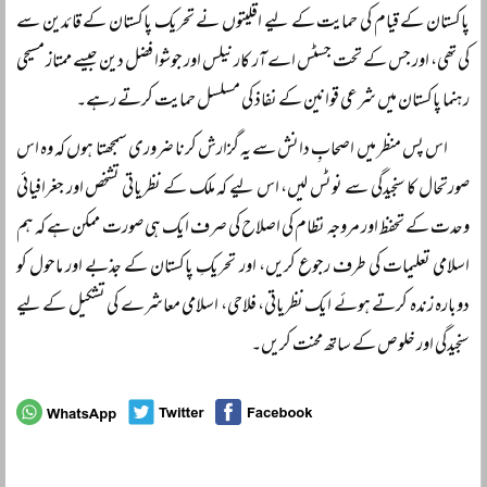
پاکستان کے قیام کی حمایت کے لیے اقلیتوں نے تحریک پاکستان کے قائدین سے
کی تھی، اور جس کے تحت جسٹس اے آر کار نیلس اور جوشوا فضل دین جیسے ممتاز مسیحی
رہنما پاکستان میں شرعی قوانین کے نفاذ کی مسلسل حمایت کرتے رہے۔
اس پس منظر میں اصحابِ دانش سے یہ گزارش کرنا ضروری سمجھتا ہوں کہ وہ اس
صورتحال کا سنجیدگی سے نوٹس لیں، اس لیے کہ ملک کے نظریاتی تشخص اور جغرافیائی
وحدت کے تحفظ اور مروجہ نظام کی اصلاح کی صرف ایک ہی صورت ممکن ہے کہ ہم
اسلامی تعلیمات کی طرف رجوع کریں، اور تحریکِ پاکستان کے جذبے اور ماحول کو
دوبارہ زندہ کرتے ہوئے ایک نظریاتی، فلاحی، اسلامی معاشرے کی تشکیل کے لیے
سنجیدگی اور خلوص کے ساتھ محنت کریں۔