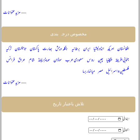
— مزید عنوانات
مخصوص درجہ بندی
افغانستان
امریکہ
انڈونیشیا
ایران
برطانیہ
بنگلہ دیش
بھارت
پاکستان
تاجکستان
ترکیہ
جنوبی افریقہ
چیچنیا
چین
روس
سعودی عرب
سوڈان
سویٹزرلینڈ
شام
عراق
فرانس
فلسطین و اسرائیل
مصر
میانمار برما
— مزید عنوانات
تلاش باعتبار تاریخ
ابتدائی
انتہائی