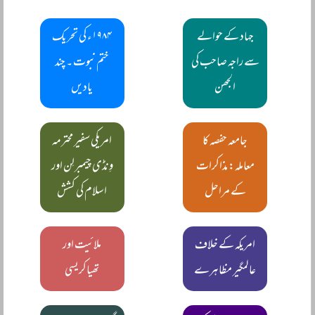
جہاد کے حوالے
۱۹۸۴ء کی تحریک
سے راجہ صاحب کی
ختم نبوت ۔ چند
الجھن
یادیں
جامعہ حفصہ کا
امریکی سفیر محترمہ
معاملہ: مذاکرات
وِنڈی چیمبرلِن اور
کے مراحل
اسلام کی کشش
امریکہ کے خلاف
ملائیت اور
عالمگیر مظاہرے
تھیاکریسی