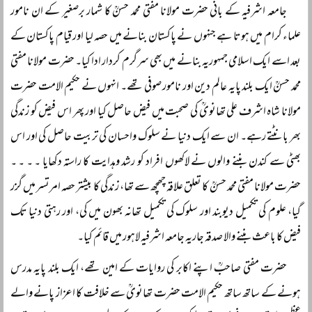
جامعہ اشرفیہ کے بانی حضرت مولانا مفتی محمد حسنؒ کا شمار برصغیر کے ان نامور
علماء کرام میں ہوتا ہے جنہوں نے پاکستان بنانے میں حصہ لیا اور قیام پاکستان کے
بعد اسے ایک اسلامی جمہوریہ بنانے میں بھی سرگرم کردار ادا کیا۔ حضرت مولانا مفتی
محمد حسنؒ ایک بلند پایہ عالم دین اور نامور صوفی تھے۔ انہوں نے حکیم الامت حضرت
مولانا شاہ اشرف علی تھانویؒ کی صحبت میں فیض حاصل کیا اور پھر اس فیض کو زندگی
بھر بانٹتے رہے۔ ان سے ایک دنیا نے سلوک واحسان کی تربیت حاصل کی اور اس
بھٹی سے کندن بننے والوں نے لاکھوں افراد کو رشد وہدایت کا راستہ دکھایا ۔ ۔ ۔ ۔
حضرت مولانا مفتی محمد حسنؒ کا تعلق علاقہ چھچھ سے تھا، زندگی کا بیشتر حصہ امرتسر میں گزر
گیا، علوم کی تکمیل دیوبند اور سلوک کی تکمیل تھانہ بھون میں کی، اور رہتی دنیا تک
فیض کا باعث بننے والا صدقہ جاریہ جامعہ اشرفیہ لاہور میں قائم کیا۔
حضرت مفتی صاحبؒ اپنے اکابر کی روایات کے امین تھے، ایک بلند پایہ مدرس
ہونے کے ساتھ ساتھ حکیم الامت حضرت تھانویؒ سے خلافت کا اعزاز پانے والے