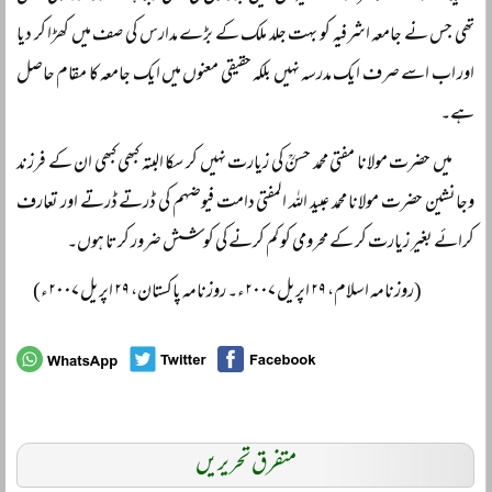
تھی جس نے جامعہ اشرفیہ کو بہت جلد ملک کے بڑے مدارس کی صف میں کھڑا کر دیا
اور اب اسے صرف ایک مدرسہ نہیں بلکہ حقیقی معنوں میں ایک جامعہ کا مقام حاصل
ہے۔
میں حضرت مولانا مفتی محمد حسنؒ کی زیارت نہیں کر سکا البتہ کبھی کبھی ان کے فرزند
وجانشین حضرت مولانا محمد عبید اللہ المفتی دامت فیوضہم کی ڈرتے ڈرتے اور تعارف
کرائے بغیر زیارت کر کے محرومی کو کم کرنے کی کوشش ضرور کرتا ہوں۔
(روزنامہ اسلام، ۲۹ اپریل ۲۰۰۷ء۔ روزنامہ پاکستان، ۲۹ اپریل ۲۰۰۷ء)
متفرق تحریریں