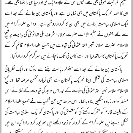
عظیم المرتبت صوفی بھی تھے، لیکن اس کے علاوہ ایک ملی اور سیاسی راہنما بھی تھے۔
ان کا حصہ تحریک پاکستان میں بھی نمایاں ہے اور پاکستان بن جانے کے بعد اسے
ایک اسلامی ریاست بنانے میں بھی ان کا کردار روشن ہے۔ وہ ان علماءکرام میں
سے تھے جنہوں نے حکیم الامت حضرت مولانا اشرف علی تھانویؒ کی ہدایت پر شیخ
الاسلام حضرت مولانا شبیر احمدؒ عثمانی کی قیادت میں جمعیۃ علماءاسلام قائم کر کے
تحریک پاکستان کا ساتھ دیا اور اسے کامیابی تک پہنچانے میں سرگرم کردار ادا کیا۔
پاکستان بن جانے کے بعد اسے سیکولر ریاست بننے سے روکنا اور ایک نظریاتی
اسلامی ریاست کی شکل دینا تحریک پاکستان سے بھی زیادہ کٹھن مرحلہ تھا اور شیخ
الاسلام علامہ شبیر احمدؒ عثمانی کی وفات کے بعد اس درجہ کی قیادت کے خلا نے اس
مسئلہ کو اور زیادہ سنگین بنا دیا تھا۔ اس مرحلہ میں جن شخصیات نے جمعیۃ علماءاسلام
کے پلیٹ فارم کو متحرک رکھنے کی کوشش کی اور پاکستان کو ایک اسلامی ریاست کی
شکل دینے میں علماءکرام کے کردار کو زندہ رکھنے میں بھرپور کردار ادا کیا، ان میں