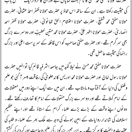
حضرت مولانا مفتی محمد حسنؒ کا نام بہت نمایاں ہے اور ان کا کردار ایک مستقل باب
کی حیثیت رکھتا ہے۔ ان کے ساتھ اس محاذ پر حضرت مولانا ظفر احمدؒ عثمانی، حضرت
مولانا مفتی محمد شفیعؒ، حضرت مولانا احتشام الحق تھانویؒ، حضرت مولانا ظفر احمد
انصاریؒ، حضرت مولانا اطہر علیؒ، حضرت مولانا محمد متین خطیبؒ اور دوسرے بزرگ
بھی سرگرم تھے، اور حضرت مفتی صاحب کو اس قافلہ کے سرپرست اعلیٰ اور بزرگ
رہنما کی حیثیت حاصل تھی۔
حضرت مولانا مفتی محمد حسنؒ نے نیلا گنبد میں جامعہ اشرفیہ قائم کیا تو انہیں حضرت
مولانا رسول خانؒ اور حضرت مولانا محمد ادریس کاندھلویؒ کی رفاقت میسر آ گئی جو علم
وفضل کی دنیا کے آفتاب و ماہتاب تھے۔ ان میں سے ایک اپنے دور میں معقولات
کے امام کہلاتے تھے اور دوسرے بزرگ منقولات کے امام کا تعارف رکھتے تھے۔
دونوں اپنے وقت کے بڑے بڑے علماء کرام کے استاذ تھے اور اپنے عظیم
اسلاف کی شاندار روایات کے امین ہونے کی وجہ سے ملک بھر کے علماء و طلبہ کی
عقیدت و الفت کا مرکز تھے۔ یہ ان تین بزرگوں کی علمی وجاہت اور کردار کی کشش