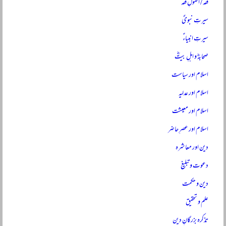
فقہ / اصولِ فقہ
سیرتِ نبویؐ
سیرتِ انبیاءؑ
صحابہؓ و اہلِ بیتؓ
اسلام اور سیاست
اسلام اور عدلیہ
اسلام اور معیشت
اسلام اور عصرِ حاضر
دین اور معاشرہ
دعوت و تبلیغ
دین و حکمت
علم و تحقیق
تذکرہ بزرگانِ دین