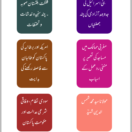
بنی اسرائیل کی
گلگت بلتستان صوبہ
جدوجہدِ آزادی کی چند
۔ چند سنجیدہ خدشات
جھلکیاں
و تحفظات
مغربی ممالک میں
امریکہ اور برطانیہ کی
مساجد کی تعمیر پر
پاکستان کو طالبان
منفی ردعمل کے
سے فاصلہ رکھنے کی
اسباب
ہدایت
مولانا سید محمد شمس
سودی نظام، وفاقی
الدین شہیدؒ
شرعی عدالت اور
حکومتِ پاکستان