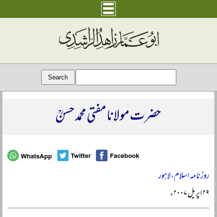
حضرت مولانا مفتی محمد حسنؒ
روزنامہ اسلام، لاہور
۲۹ اپریل ۲۰۰۷ء