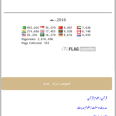
2016ء سے
عمومی درجہ بندی
قرآن / علومِ قرآن
حدیث و سنت / علومِ حدیث