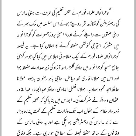
’’گوجرانوالہ علماء فورم نے محکمہ تعلیم کی طرف سے دینی مدارس
کی رجسٹریشن کو متنازعہ قرار دیتے ہوئے اس سلسلہ میں ملک بھر کے
دینی حلقوں سے رابطے کرنے اور ۱۸ مئی بروز جمعرات کو گوجرانوالہ
میں مشترکہ احتجاجی کنونشن منعقد کرنے کا اعلان کیا ہے۔ یہ فیصلہ
گوجرانوالہ علماء فورم کے ایک مشاورتی اجلاس میں کیا گیا جو مرکزی
جامع مسجد گوجرانوالہ میں حافظ گلزار احمد آزاد کی زیر صدارت منعقد ہوا
اور اس میں مولانا قاری محمد ریاض، حاجی بابر رضوان باجوہ، مولانا
حافظ امجد محمود معاویہ، مولانا فضل الہادی، حافظ عبدالجبار، عبدالقادر
عثمان و دیگر نے شرکت کی۔ اجلاس میں بتایا گیا کہ محکمہ تعلیم کے
ذمہ دار حکام کے بقول اب تک وزارت تعلیم کے تحت پندرہ ہزار
سے زائد مدارس کی رجسٹریشن ہو چکی ہے اور یہ دینی مدارس کے
وفاقوں کے ساتھ متفقہ فیصلہ کے مطابق ہو رہی ہے۔ جبکہ وفاق