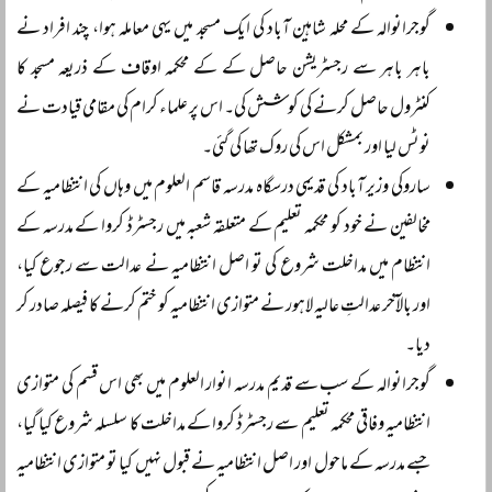
گوجرانوالہ کے محلہ شاہین آباد کی ایک مسجد میں یہی معاملہ ہوا، چند افراد نے
باہر باہر سے رجسٹریشن حاصل کے کے محکمہ اوقاف کے ذریعہ مسجد کا
کنٹرول حاصل کرنے کی کوشش کی۔ اس پر علماء کرام کی مقامی قیادت نے
نوٹس لیا اور بمشکل اس کی روک تھا کی گئی۔
ساروکی وزیر آباد کی قدیمی درسگاہ مدرسہ قاسم العلوم میں وہاں کی انتظامیہ کے
مخالفین نے خود کو محکمہ تعلیم کے متعلقہ شعبہ میں رجسٹرڈ کروا کے مدرسہ کے
انتظام میں مداخلت شروع کی تو اصل انتظامیہ نے عدالت سے رجوع کیا،
اور بالآخر عدالتِ عالیہ لاہور نے متوازی انتظامیہ کو ختم کرنے کا فیصلہ صادر کر
دیا۔
گوجرانوالہ کے سب سے قدیم مدرسہ انوار العلوم میں بھی اس قسم کی متوازی
انتظامیہ وفاقی محکمہ تعلیم سے رجسٹرڈ کروا کے مداخلت کا سلسلہ شروع کیا گیا،
جسے مدرسہ کے ماحول اور اصل انتظامیہ نے قبول نہیں کیا تو متوازی انتظامیہ