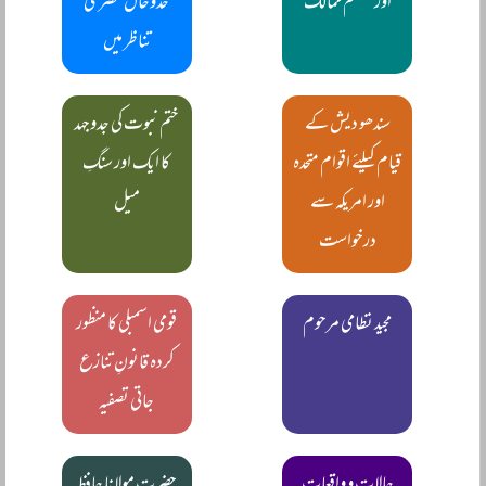
اور مسلم ممالک
خدوخال عصری
تناظر میں
سندھو دیش کے
ختم نبوت کی جدوجہد
قیام کیلئے اقوام متحدہ
کا ایک اور سنگِ
اور امریکہ سے
میل
درخواست
مجید نظامی مرحوم
قومی اسمبلی کا منظور
کردہ قانونِ تنازع
جاتی تصفیہ