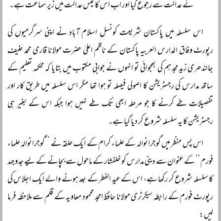
نے عدالت سے رجوع کیا اور اب اس کا کیس عدالت میں زیر سماعت ہے۔
اس سلسلہ میں پاکستان شریعت کونسل اسلام آباد نے اپنی سرگرمیوں کی
رپورٹ وفاق المدارس العربیہ پاکستان کے ناظم اعلیٰ حضرت مولانا قاری محمد حنیف
جالندھری زید مجدہم کی بھجوائی تو انہوں نے جوابی مکتوب میں بتایا کہ محکمہ تعلیم کے
ساتھ مدارس کی رجسٹریشن کا اصولی فیصلہ تو ہوا تھا مگر اس سلسلہ میں طریق کار اور
تفصیلات طے کرنے کا جو مرحلہ ابھی تک طے نہیں ہوا جبکہ اس کے بغیر ہی
رجسٹریشن کا یہ سلسلہ شروع کر دیا گیا ہے۔
اس پس منظر میں گوجرانوالہ کے علماء کرام کے ایک حلقہ نے ’’گوجرانوالہ علماء
فورم‘‘ کے عنوان سے دینی مدارس کو خلفشار کے ماحول سے بچانے کے لیے جدوجہد
کا سلسلہ شروع کر رکھا ہے، اس کے عید الفطر کے بعد ہونے والے ایک اجلاس کی
رپورٹ فورم کے رابطہ سیکرٹری مولانا حافظ امجد محمود معاویہ کے قلم سے ملاحظہ فرما
لیں: