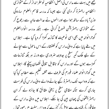
نتیجے میں بہت سے مدارس کی اصل انتظامیہ کو نظر انداز کر کے متوازی
انتظامیہ رجسٹرڈ کر دی گئی ہے جیسا کہ مدرسہ قاسم العلوم ساروکی
وزیرآباد کے ساتھ ہوا ہے اور انہوں نے عدالت عالیہ سے رجوع کر
کے متوازی رجسٹریشن منسوخ کرائی ہے۔ جبکہ مدرسہ انوارالعلوم
گوجرانوالہ میں بھی اسی نوعیت کا تنازعہ کھڑا کر دیا گیا ہے۔ اجلاس
میں طے پایا ہے کہ دینی مدارس کو خلفشار کے اس ماحول سے بچانے
کے لیے ملک گیر سطح پر جدوجہد ضروری ہے ورنہ ہر جگہ تنازعات
کھڑے ہوں گے اور مدارس کو ناقابل تلافی نقصان پہنچے گا، اجلاس
میں گوجرانوالہ علماء فورم کی طرف سے محکمہ تعلیم سے مطالبہ کیا گیا
ہے کہ وہ اب تک رجسٹرڈ کیے جانے والے دینی مدارس کی فہرست
جاری کرے تاکہ مقامی سطح پر زمینی حقائق کا جائزہ لے کر ان
رجسٹریشنوں کی چھان بین کی جا سکے، اجلاس میں دینی مدارس کے
وفاقوں کی قیادت سے اپیل کی گئی ہے کہ وہ اس سلسلہ میں صورتحال