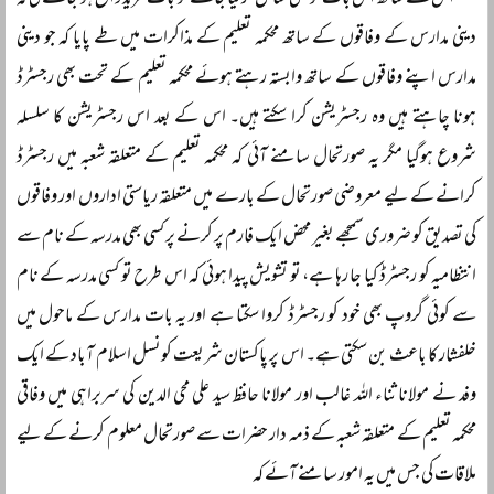
اس کے ساتھ اس بات کو بھی شامل کر لیا جائے تو بات مزید واضح ہو جائے گی کہ
دینی مدارس کے وفاقوں کے ساتھ محکمہ تعلیم کے مذاکرات میں طے پایا کہ جو دینی
مدارس اپنے وفاقوں کے ساتھ وابستہ رہتے ہوئے محکمہ تعلیم کے تحت بھی رجسٹرڈ
ہونا چاہتے ہیں وہ رجسٹریشن کرا سکتے ہیں۔ اس کے بعد اس رجسٹریشن کا سلسلہ
شروع ہوگیا مگر یہ صورتحال سامنے آئی کہ محکمہ تعلیم کے متعلقہ شعبہ میں رجسٹرڈ
کرانے کے لیے معروضی صورتحال کے بارے میں متعلقہ ریاستی اداروں اور وفاقوں
کی تصدیق کو ضروری سمجھے بغیر محض ایک فارم پر کرنے پر کسی بھی مدرسہ کے نام سے
انتظامیہ کو رجسٹرڈ کیا جا رہا ہے، تو تشویش پیدا ہوئی کہ اس طرح تو کسی مدرسہ کے نام
سے کوئی گروپ بھی خود کو رجسٹرڈ کروا سکتا ہے اور یہ بات مدارس کے ماحول میں
خلفشار کا باعث بن سکتی ہے۔ اس پر پاکستان شریعت کونسل اسلام آباد کے ایک
وفد نے مولانا ثناء اللہ غالب اور مولانا حافظ سید علی محی الدین کی سربراہی میں وفاقی
محکمہ تعلیم کے متعلقہ شعبہ کے ذمہ دار حضرات سے صورتحال معلوم کرنے کے لیے
ملاقات کی جس میں یہ امور سامنے آئے کہ