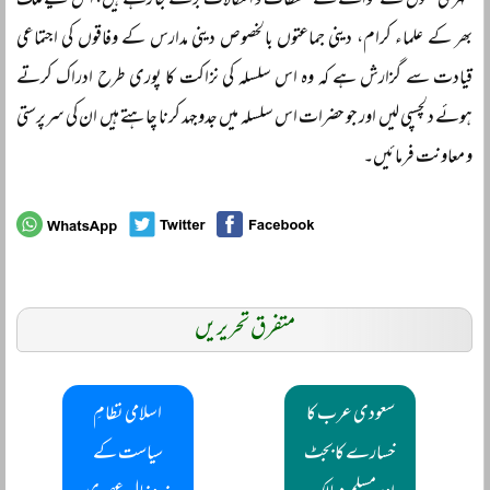
شہری حقوق کے حوالے سے تحفظات و اشکالات بڑھتے جا رہے ہیں، اس لیے ملک
بھر کے علماء کرام، دینی جماعتوں بالخصوص دینی مدارس کے وفاقوں کی اجتماعی
قیادت سے گزارش ہے کہ وہ اس سلسلہ کی نزاکت کا پوری طرح ادراک کرتے
ہوئے دلچسپی لیں اور جو حضرات اس سلسلہ میں جدوجہد کرنا چاہتے ہیں ان کی سرپرستی
و معاونت فرمائیں۔
متفرق تحریریں
سعودی عرب کا
اسلامی نظامِ
خسارے کا بجٹ
سیاست کے