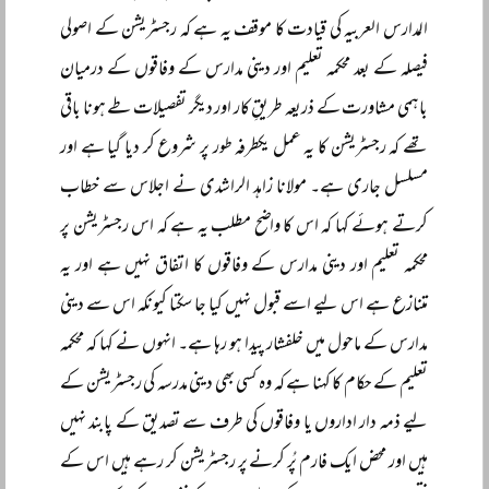
المدارس العربیہ کی قیادت کا موقف یہ ہے کہ رجسٹریشن کے اصولی
فیصلہ کے بعد محکمہ تعلیم اور دینی مدارس کے وفاقوں کے درمیان
باہمی مشاورت کے ذریعہ طریقِ کار اور دیگر تفصیلات طے ہونا باقی
تھے کہ رجسٹریشن کا یہ عمل یکطرفہ طور پر شروع کر دیا گیا ہے اور
مسلسل جاری ہے۔ مولانا زاہد الراشدی نے اجلاس سے خطاب
کرتے ہوئے کہا کہ اس کا واضح مطلب یہ ہے کہ اس رجسٹریشن پر
محکمہ تعلیم اور دینی مدارس کے وفاقوں کا اتفاق نہیں ہے اور یہ
متنازع ہے اس لیے اسے قبول نہیں کیا جا سکتا کیونکہ اس سے دینی
مدارس کے ماحول میں خلفشار پیدا ہو رہا ہے۔ انہوں نے کہا کہ محکمہ
تعلیم کے حکام کا کہنا ہے کہ وہ کسی بھی دینی مدرسہ کی رجسٹریشن کے
لیے ذمہ دار اداروں یا وفاقوں کی طرف سے تصدیق کے پابند نہیں
ہیں اور محض ایک فارم پُر کرنے پر رجسٹریشن کر رہے ہیں اس کے