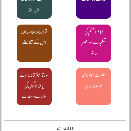
حالات و واقعات
حضرت مولانا حافظ
نذیر احمدؒ
امام اعظم کی
قرارداد مقاصد اور
تعلیمات اور عصرِ
اس کے تقاضے
حاضر
حضرت مولانا محمد
سورۃ البقرۃ: ہدایت
یوسف خانؒ
یافتہ لوگوں کی
علامات و صفات
2016ء سے