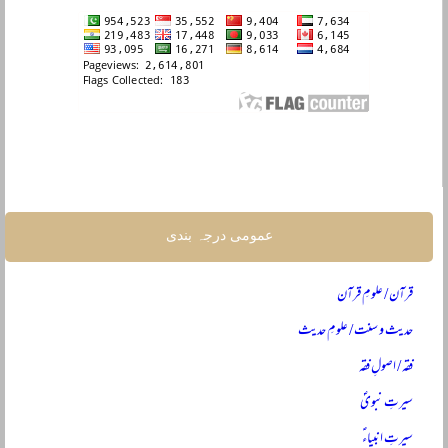
عمومی درجہ بندی
قرآن / علومِ قرآن
حدیث و سنت / علومِ حدیث
فقہ / اصولِ فقہ
سیرتِ نبویؐ
سیرتِ انبیاءؑ