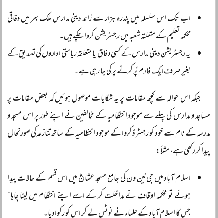
اب تک اس سلسلہ میں پندرہ ہزار سے زائد دینی مدارس ملک بھر میں وفاقی
محکمہ تعلیم کے متعلقہ شعبہ میں رجسٹریشن کروا چکے ہیں۔
یہ رجسٹریشن دینی مدارس کے کسی وفاق یا متعلقہ ریاستی اداروں کی تصدیق کے
بغیر صرف ایک فارم پُر کرنے پر کی جا رہی ہے۔
جبکہ اس حوالہ سے کچھ مقامات پر یہ شکایات موصول ہوئیں کہ بعض مقامات پر
مساجد و مدارس کی پہلے سے موجود انتظامیہ کے مخالفین نے اپنے طور پر اس مسجد و
مدرسہ کے نام سے خود کو رجسٹرڈ کروا کے موجود انتظامیہ کے ساتھ تنازعہ کی صورتحال
پیدا کر رکھی ہے، مثلاً:
اسلام آباد میں جی ٹین ون کی جامع مسجد عثمانؓ میں اس قسم کے حالات پیدا
ہوئے تو محکمہ اوقاف نے مداخلت کر کے اسے اپنے انتظام میں لینا چاہا`
جس کا اسلام آباد کے علماء نے نوٹس لے کر اس کو رکوا دیا۔