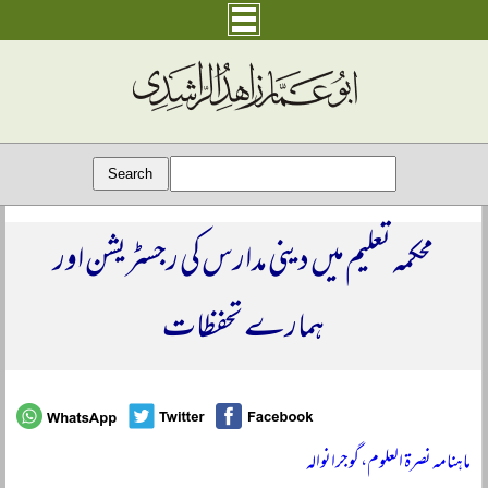
محکمہ تعلیم میں دینی مدارس کی رجسٹریشن اور
ہمارے تحفظات
ماہنامہ نصرۃ العلوم، گوجرانوالہ