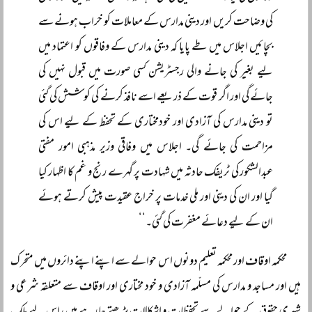
کی وضاحت کریں اور دینی مدارس کے معاملات کو خراب ہونے سے
بچائیں اجلاس میں طے پایا کہ دینی مدارس کے وفاقوں کو اعتماد میں
لیے بغیر کی جانے والی رجسٹریشن کسی صورت میں قبول نہیں کی
جائے گی اور اگر قوت کے ذریعے اسے نافذ کرنے کی کوشش کی گئی
تو دینی مدارس کی آزادی اور خودمختاری کے تحفظ کے لیے اس کی
مزاحمت کی جائے گی۔ اجلاس میں وفاقی وزیر مذہبی امور مفتی
عبدالشکور کی ٹریفک حادثہ میں شہادت پر گہرے رنج و غم کا اظہار کیا
گیا اور ان کی دینی اور ملی خدمات پر خراج عقیدت پیش کرتے ہوئے
ان کے لیے دعائے مغفرت کی گئی۔‘‘
محکمہ اوقاف اور محکمہ تعلیم دونوں اس حوالے سے اپنے اپنے دائروں میں متحرک
ہیں اور مساجد و مدارس کی مسلّمہ آزادی و خود مختاری اور اوقاف سے متعلقہ شرعی و