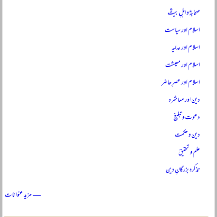
صحابہؓ و اہلِ بیتؓ
اسلام اور سیاست
اسلام اور عدلیہ
اسلام اور معیشت
اسلام اور عصرِ حاضر
دین اور معاشرہ
دعوت و تبلیغ
دین و حکمت
علم و تحقیق
تذکرہ بزرگانِ دین
— مزید عنوانات