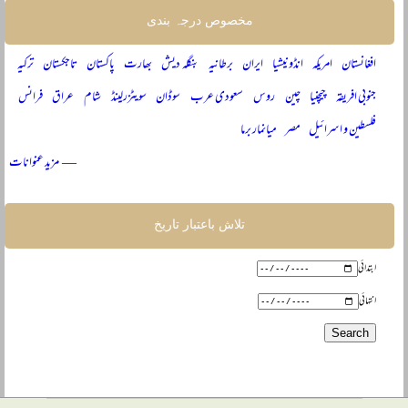
مخصوص درجہ بندی
افغانستان
امریکہ
انڈونیشیا
ایران
برطانیہ
بنگلہ دیش
بھارت
پاکستان
تاجکستان
ترکیہ
جنوبی افریقہ
چیچنیا
چین
روس
سعودی عرب
سوڈان
سویٹزرلینڈ
شام
عراق
فرانس
فلسطین و اسرائیل
مصر
میانمار برما
— مزید عنوانات
تلاش باعتبار تاریخ
ابتدائی
انتہائی