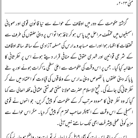
مئی ۲۰۲۳ء
گزشتہ حکومت کے دور میں اوقاف کے حوالے سے نیا قانون قومی اور صوبائی
اسمبلیوں میں مختلف مراحل میں پاس ہو کر نافذ ہوا تو اس پر دینی حلقوں کی طرف سے
تحفظات کا اظہار ہوا اور اسے مساجد و مدارس کی مسلمہ آزادی کے ساتھ ساتھ اوقاف
کے شرعی قوانین اور شہری حقوق کے منافی قرار دیتے ہوئے اس پر نظرثانی کا
مطالبہ کیا گیا۔ جس پر اس وقت کی حکومت سے اعلیٰ سطحی مذاکرات ہوئے اور یہ طے
پایا کہ دینی حلقوں بالخصوص دینی مدارس کے وفاقوں کی قیادت کو اعتماد میں لے کر
نظرثانی کی جائے گی۔ شیخ الاسلام حضرت مولانا مفتی محمد تقی عثمانی مدظلہ العالی سے کہا
گیا کہ وہ نظر ثانی کا مسودہ مرتب کر کے حکومت کو پیش کریں، جو انہوں نے قومی
اسمبلی کے اس وقت کے اسپیکر صاحب محترم کو پیش کر دیا۔ مگر اس حوالے سے
مزید کوئی عملی پیشرفت ابھی تک سامنے نہیں آئی۔