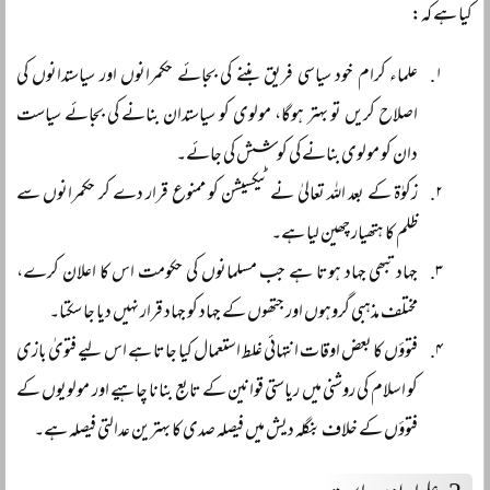
کیا ہے کہ:
علماء کرام خود سیاسی فریق بننے کی بجائے حکمرانوں اور سیاستدانوں کی
اصلاح کریں تو بہتر ہوگا، مولوی کو سیاستدان بنانے کی بجائے سیاست
دان کو مولوی بنانے کی کوشش کی جائے۔
زکوٰۃ کے بعد اللہ تعالیٰ نے ٹیکسیشن کو ممنوع قرار دے کر حکمرانوں سے
ظلم کا ہتھیار چھین لیا ہے۔
جہاد تبھی جہاد ہوتا ہے جب مسلمانوں کی حکومت اس کا اعلان کرے،
مختلف مذہبی گروہوں اور جتھوں کے جہاد کو جہاد قرار نہیں دیا جا سکتا۔
فتوؤں کا بعض اوقات انتہائی غلط استعمال کیا جاتا ہے اس لیے فتویٰ بازی
کو اسلام کی روشنی میں ریاستی قوانین کے تابع بنانا چاہیے اور مولویوں کے
فتوؤں کے خلاف بنگلہ دیش میں فیصلہ صدی کا بہترین عدالتی فیصلہ ہے۔