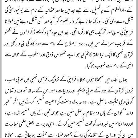
وقت عربی، اردو، فارسی، انگلش اور عبرانی زبانوں پر عبور رکھتے تھے۔ حیدر آباد دکن
کے دارالعلوم کے پرنسپل رہے جسے بعد میں جامعہ عثمانیہ کے نام سے یونیورسٹی کی
شکل دے دی گئی۔ اور کہا جاتا ہے کہ دارالعلوم کو ’’جامعہ‘‘ کی شکل دینے میں مولانا
فراہیؒ کی سوچ اور تحریک بھی کار فرما تھی۔ بعد میں حیدرآباد کو چھوڑ کر انہوں نے لکھنو
کے قریب سرائے میر میں مدرسۃ الاصلاح کے نام سے درسگاہ کی بنیاد رکھی اور
قرآن فہمی کا ایک نیا حلقہ قائم کیا جو اپنے مخصوص ذوق اور اسلوب کے حوالہ سے
انہی کے نام سے منسوب ہوگیا۔
جہاں تک میں سمجھتا ہوں مولانا فراہیؒ کے نزدیک قرآن فہمی میں عربی ادب،
نزول قرآن کے دور کے عربی لٹریچر اور روایات، اور اس کے ساتھ تعرف و تعامل
کو بنیادی حیثیت حاصل ہے۔ وہ حدیث و سنت کی اہمیت تسلیم کرتے ہیں مگر ’’خبر
واحد‘‘ کو ان کے ہاں وہ مقام حاصل نہیں ہے جو محدثین کے ہاں تسلیم شدہ ہے،
اور وہ احکام میں خبر واحد کو حجت تسلیم نہیں کرتے۔ اسی وجہ سے بعض علمی معاملات
میں ان کی اور ان کے تلامذہ کی رائے جمہور علماء سے مختلف ہو جاتی ہے۔ مولانا