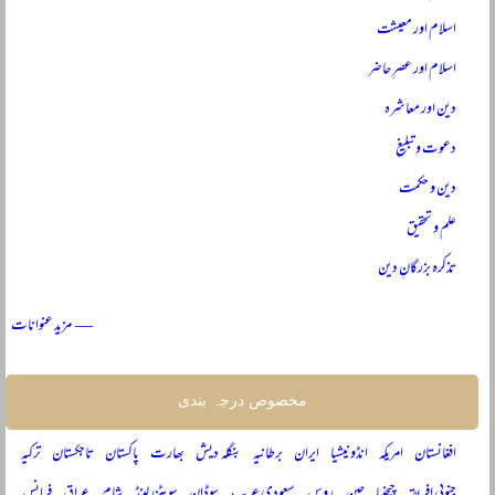
اسلام اور معیشت
اسلام اور عصرِ حاضر
دین اور معاشرہ
دعوت و تبلیغ
دین و حکمت
علم و تحقیق
تذکرہ بزرگانِ دین
— مزید عنوانات
مخصوص درجہ بندی
افغانستان
امریکہ
انڈونیشیا
ایران
برطانیہ
بنگلہ دیش
بھارت
پاکستان
تاجکستان
ترکیہ
جنوبی افریقہ
چیچنیا
چین
روس
سعودی عرب
سوڈان
سویٹزرلینڈ
شام
عراق
فرانس