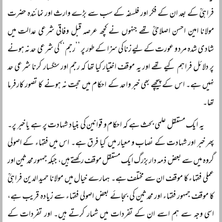
فراہیؒ کے بعد ان کے فکر اور فلسفہ کے سب سے بڑے وارث اور نمائندہ حضرت
مولانا امین احسن اصلاحیؒ تھے جنہوں نے کچھ عرصہ قبل وفاقی شرعی عدالت میں
شادی شدہ مرد و عورت کے لیے زنا کی سزا کے طور پر ’’رجم‘‘ کی شرعی حد نہ ہونے
پر دلائل فراہم کیے تھے اور یہ موقف اختیار کیا تھا کہ رجم اور سنگسار کرنا شرعی حد
نہیں ہے۔ اس کے پیچھے بھی خبر واحد کے احکام میں حجت نہ ہونے کا تصور کارفرما
تھا۔
یہ ایک مستقل علمی بحث ہے کہ احکام و قوانین کی بنیاد شہادت پر ہے یا خبر پر۔
پھر خبر اور شہادت کے نصاب و معیار میں کیا فرق ہے۔ اس میں فقہاء کے اصولی
گروہ میں سے بعض ذمہ دار بزرگ ایک مستقل موقف رکھتے ہیں، جبکہ جمہور محدثین اور
عملی فقہاء کا موقف ان سے مختلف ہے۔ ہمارے خیال میں مولانا حمید الدین فراہیؒ
کا موقف جمہور فقہاء اور محدثین کی بجائے بعض اصولی فقہاء سے زیادہ قریب ہے،
اسی وجہ سے ہم اسے ان کے تفردات میں شمار کرتے ہیں۔ اور تفردات کے