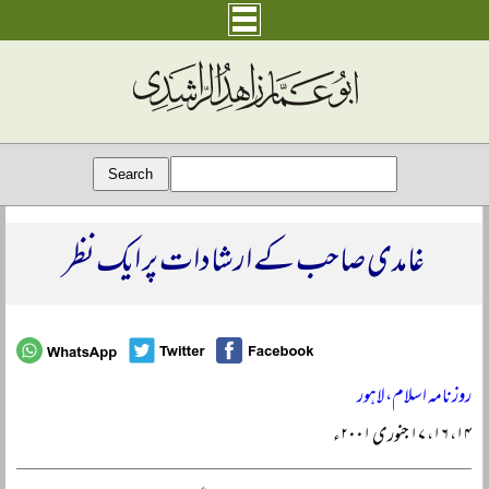
غامدی صاحب کے ارشادات پر ایک نظر
روزنامہ اسلام، لاہور
۱۴، ۱۶، ۱۷ جنوری ۲۰۰۱ء