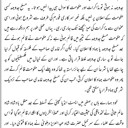
جدوجہد نہ ہوتی تو مذاکرات اور حکومت کا سوال ہی پیدا نہیں ہوتا۔ یہ مسلح جدوجہد کسی
حکومت کے اعلان پر نہیں بلکہ غیر سرکاری فورم کی طرف سے شروع ہوئی اور اسی
عنوان سے مذاکرات کی میز بچھنے تک جاری رہی۔ یہاں عملی طور پر ہم دیکھ رہے ہیں
کہ حکومت مسلح جدوجہد کے نتیجہ میں قائم ہوئی ہے نہ کہ حکومت نے قائم ہونے کے
بعد مسلح جدوجہد یا جہاد کا اعلان کیا۔ لیکن اگر غامدی صاحب کے فلسفہ کو قبول کر لیا
جائے تو یہ ساری جدوجہد غلط قرار پاتی ہے۔ اور ان کے خیال میں فلسطینیوں کو یہ
چاہیے تھا یا شرعاً ان کے لیے جائز راستہ یہ تھا کہ وہ پہلے ایک حکومت قائم کرتے اور
پھر وہ حکومت جہاد کا اعلان کرتی، تب ان کی مسلح جدوجہد غامدی صاحب کے نزدیک
شرعی جہاد قرار پا سکتی تھی۔
خود ہمارے ہاں برصغیر میں ایسٹ انڈیا کمپنی کے تسلط کے بعد مغل بادشاہ شاہ
عالم ثانی نے کٹھ پتلی کی حیثیت اختیار کر لی اور عملاً انگریزوں کا اقتدار قائم ہوگیا تو اس
وقت کے علماء کے سرخیل حضرت شاہ عبد العزیز دہلویؒ نے جہاد کا فتویٰ دیا۔ اور