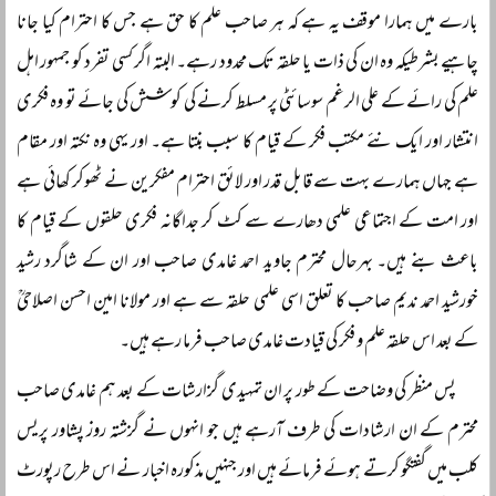
بارے میں ہمارا موقف یہ ہے کہ ہر صاحب علم کا حق ہے جس کا احترام کیا جانا
چاہیے بشرطیکہ وہ ان کی ذات یا حلقہ تک محدود رہے۔ البتہ اگر کسی تفرد کو جمہور اہل
علم کی رائے کے علی الرغم سوسائٹی پر مسلط کرنے کی کوشش کی جائے تو وہ فکری
انتشار اور ایک نئے مکتب فکر کے قیام کا سبب بنتا ہے۔ اور یہی وہ نکتہ اور مقام
ہے جہاں ہمارے بہت سے قابل قدر اور لائق احترام مفکرین نے ٹھوکر کھائی ہے
اور امت کے اجتماعی علمی دھارے سے کٹ کر جداگانہ فکری حلقوں کے قیام کا
باعث بنے ہیں۔ بہرحال محترم جاوید احمد غامدی صاحب اور ان کے شاگرد رشید
خورشید احمد ندیم صاحب کا تعلق اسی علمی حلقہ سے ہے اور مولانا امین احسن اصلاحیؒ
کے بعد اس حلقہ علم و فکر کی قیادت غامدی صاحب فرما رہے ہیں۔
پس منظر کی وضاحت کے طور پر ان تمہیدی گزارشات کے بعد ہم غامدی صاحب
محترم کے ان ارشادات کی طرف آرہے ہیں جو انہوں نے گزشتہ روز پشاور پریس
کلب میں گفتگو کرتے ہوئے فرمائے ہیں اور جنہیں مذکورہ اخبار نے اس طرح رپورٹ