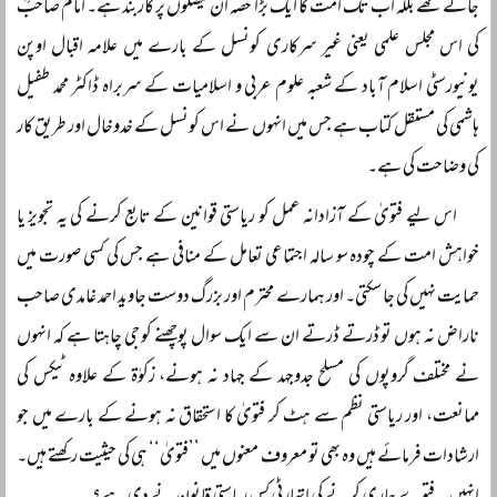
جاتے تھے بلکہ اب تک امت کا ایک بڑا حصہ ان فیصلوں پر کاربند ہے۔ امام صاحبؒ
کی اس مجلس علمی یعنی غیر سرکاری کونسل کے بارے میں علامہ اقبال اوپن
یونیورسٹی اسلام آباد کے شعبہ علوم عربی و اسلامیات کے سربراہ ڈاکٹر محمد طفیل
ہاشمی کی مستقل کتاب ہے جس میں انہوں نے اس کونسل کے خدوخال اور طریق کار
کی وضاحت کی ہے۔
اس لیے فتویٰ کے آزادانہ عمل کو ریاستی قوانین کے تابع کرنے کی یہ تجویز یا
خواہش امت کے چودہ سو سالہ اجتماعی تعامل کے منافی ہے جس کی کسی صورت میں
حمایت نہیں کی جا سکتی۔ اور ہمارے محترم اور بزرگ دوست جاوید احمد غامدی صاحب
ناراض نہ ہوں تو ڈرتے ڈرتے ان سے ایک سوال پوچھنے کو جی چاہتا ہے کہ انہوں
نے مختلف گروپوں کی مسلح جدوجہد کے جہاد نہ ہونے، زکوٰۃ کے علاوہ ٹیکس کی
ممانعت، اور ریاستی نظم سے ہٹ کر فتویٰ کا استحقاق نہ ہونے کے بارے میں جو
ارشادات فرمائے ہیں وہ بھی تو معروف معنوں میں ’’فتویٰ‘‘ ہی کی حیثیت رکھتے ہیں۔