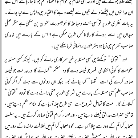
فیصلے غلط ہونے لگے ہیں اور عدالتی نظام پر عوام کا اعتماد ختم ہوتا جا رہا ہے اس لیے
ان عدالتوں میں بیٹھنے والے ججوں سے فیصلے دینے کا اختیار ہی واپس لے لیا جائے۔
یہ بات نظری طور پر تو کسی بحث و مباحثہ کا خوبصورت عنوان بن سکتی ہے مگر عملی
میدان میں اسے بروئے کار لانا کس طرح ممکن ہے؟ اس کے بارے میں غامدی
صاحب محترم ہی زیادہ بہتر طور پر رہنمائی فرما سکتے ہیں۔
اور ’’فتویٰ‘‘ تو کہتے ہی کسی مسئلہ پر غیر سرکاری رائے کو ہیں۔ کیونکہ کسی مسئلہ پر
حکومت کا کوئی انتظامی افسر جو فیصلہ دے گا وہ ’’حکم‘‘ کہلائے گا اور عدالت جو فیصلہ
صادر کرے گی اسے ’’قضا‘‘ کہا جائے گا۔ جبکہ ان دونوں سے ہٹ کر اگر کوئی
صاحب علم کسی مسئلہ کے بارے میں شرعی طور پر حتمی رائے دے گا تو وہ ’’فتویٰ‘‘
کہلائے گا۔ امت کا تعامل شروع سے اسی طرح چلا آرہا ہے کہ حکام حکم دیتے ہیں،
قاضی حضرات عدالتی فیصلے دیتے ہیں، اور علماء کرام فتویٰ صادر کرتے ہیں۔ یہ سلسلہ
صحابہ کرامؓ کے دور سے چلا آرہا ہے۔ خود صحابہ کرامؓ میں خلافت راشدہ کے دور میں
حضرت عبد اللہ بن مسعودؓ، حضرت عائشہؓ، حضرت عبد اللہ بن عباسؓ اور حضرت