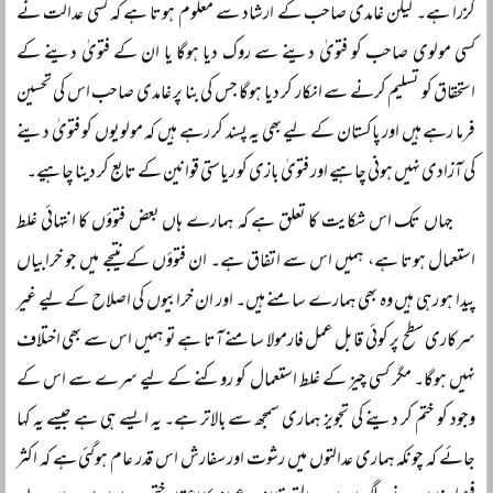
گزرا ہے۔ لیکن غامدی صاحب کے ارشاد سے معلوم ہوتا ہے کہ کسی عدالت نے
کسی مولوی صاحب کو فتویٰ دینے سے روک دیا ہوگا یا ان کے فتویٰ دینے کے
استحقاق کو تسلیم کرنے سے انکار کر دیا ہوگا جس کی بنا پر غامدی صاحب اس کی تحسین
فرما رہے ہیں اور پاکستان کے لیے بھی یہ پسند کر رہے ہیں کہ مولویوں کو فتویٰ دینے
کی آزادی نہیں ہونی چاہیے اور فتویٰ بازی کو ریاستی قوانین کے تابع کر دینا چاہیے۔
جہاں تک اس شکایت کا تعلق ہے کہ ہمارے ہاں بعض فتوؤں کا انتہائی غلط
استعمال ہوتا ہے، ہمیں اس سے اتفاق ہے۔ ان فتوؤں کے نتیجے میں جو خرابیاں
پیدا ہو رہی ہیں وہ بھی ہمارے سامنے ہیں۔ اور ان خرابیوں کی اصلاح کے لیے غیر
سرکاری سطح پر کوئی قابل عمل فارمولا سامنے آتا ہے تو ہمیں اس سے بھی اختلاف
نہیں ہوگا۔ مگر کسی چیز کے غلط استعمال کو روکنے کے لیے سرے سے اس کے
وجود کو ختم کر دینے کی تجویز ہماری سمجھ سے بالاتر ہے۔ یہ ایسے ہی ہے جیسے یہ کہا
جائے کہ چونکہ ہماری عدالتوں میں رشوت اور سفارش اس قدر عام ہوگئی ہے کہ اکثر