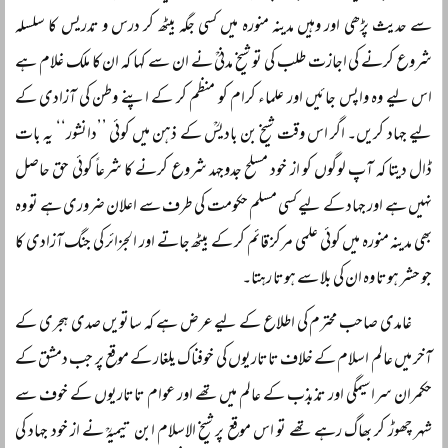
سے حدیث پڑھی اور وہیں مدینہ منورہ میں کسی جگہ بیٹھ کر درس و تدریس کا سلسلہ
شروع کرنے کی اجازت طلب کی تو شیخ مدنیؒ نے ان سے کہا کہ ان کا ملک غلام ہے
اس لیے وہ واپس جائیں اور علماء کرام کو منظم کر کے اپنے وطن کی آزادی کے
لیے جہاد کریں۔ اگر اس وقت شیخ بن بادیسؒ کے ذہن میں کوئی ’’دانشور‘‘ یہ بات
ڈال دیتا کہ آپ لوگوں کو از خود مسلح جدوجہد شروع کرنے کا شرعاً کوئی حق حاصل
نہیں ہے اور جہاد کے لیے کسی مسلم حکومت کی طرف سے اعلان ضروری ہے تو وہ
بھی مدینہ منورہ میں کوئی علمی مرکز قائم کر کے بیٹھ جاتے اور الجزائر کی جنگ آزادی کا
جو حشر ہوتا وہ ان کی بلا سے ہوتا رہتا۔
غامدی صاحب محترم کی اطلاع کے لیے عرض ہے کہ ساتویں صدی ہجری کے
آخر میں عالم اسلام کے خلاف تاتاریوں کی خوفناک یلغار کے موقع پر جب دمشق کے
حکمران سراسیمگی اور تذبذب کے عالم میں تھے اور عوام تاتاریوں کے خوف سے
شہر چھوڑ کر بھاگ رہے تھے تو اس موقع پر شیخ الاسلام ابن تیمیہؒ نے از خود جہاد کی