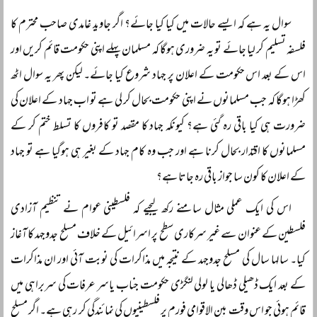
سوال یہ ہے کہ ایسے حالات میں کیا کیا جائے؟ اگر جاوید غامدی صاحب محترم کا
فلسفہ تسلیم کر لیا جائے تو یہ ضروری ہوگا کہ مسلمان پہلے اپنی حکومت قائم کریں اور
اس کے بعد اس حکومت کے اعلان پر جہاد شروع کیا جائے۔ لیکن پھر یہ سوال اٹھ
کھڑا ہوگا کہ جب مسلمانوں نے اپنی حکومت بحال کر لی ہے تو اب جہاد کے اعلان کی
ضرورت ہی کیا باقی رہ گئی ہے؟ کیونکہ جہاد کا مقصد تو کافروں کا تسلط ختم کر کے
مسلمانوں کا اقتدار بحال کرنا ہے اور جب وہ کام جہاد کے بغیر ہی ہوگیا ہے تو جہاد
کے اعلان کا کون سا جواز باقی رہ جاتا ہے؟
اس کی ایک عملی مثال سامنے رکھ لیجیے کہ فلسطینی عوام نے تنظیم آزادی
فلسطین کے عنوان سے غیر سرکاری سطح پر اسرائیل کے خلاف مسلح جدوجہد کا آغاز
کیا۔ سالہا سال کی مسلح جدوجہد کے نتیجہ میں مذاکرات کی نوبت آئی اور ان مذاکرات
کے بعد ایک ڈھیلی ڈھالی یا لولی لنگڑی حکومت جناب یاسر عرفات کی سربراہی میں
قائم ہوئی جو اس وقت بین الاقوامی فورم پر فلسطینیوں کی نمائندگی کر رہی ہے۔ اگر مسلح