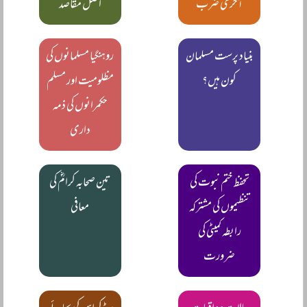
آخری ضرب
اصل مقاصد
بنیاد پرست مسلمان
روہنگیا مسلمانوں کی
کون ہیں؟
مظلومیت اور مسلم
حکمرانوں کی ذمہ
داری
تحفظ ختم نبوت کی
تین صحابہ کرامؓ کی
تنظیموں کی مشترکہ
معافی
رابطہ کمیٹی کی
ضرورت