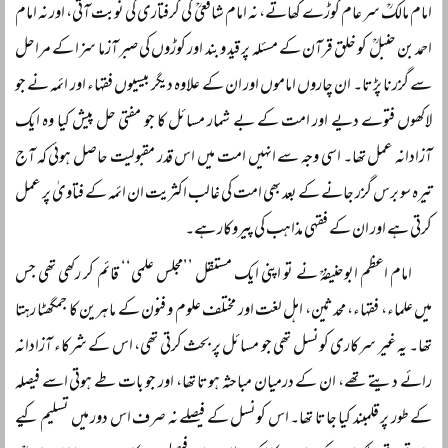
امام مالکؒ سر عام کوڑے کھاتے، نہ امام شافعیؒ کی گرفتاری کی نوبت آتی، اور نہ امام
احمد بن حنبلؒ کو خلق قرآن کے مسئلہ پر قید و بند اور کوڑوں کی صبر آزما سزا کے مراحل
سے گزرنا پڑتا۔ ان چاروں اماموں اور ان کے علاوہ دیگر بیسیوں فقہاء اور ائمہ نے جو
لاکھوں فتوے دیے اور امت کے بے شمار مسائل کا جو مفتی حل پیش کیا وہ ایک
آزادانہ عمل تھا۔ اسی وجہ سے انہیں امت میں اس قدر مقبولیت حاصل ہوئی کہ آج
تیرہ سو برس گزر جانے کے بعد بھی امت کی غالب اکثریت ان ائمہ کے فتاویٰ پر عمل
کرتی ہے اور ان کے فقہی مذاہب کی پیروکار ہے۔
امام اعظم ابوحنیفہؒ نے تو اپنی ایک مستقل ’’مجلس علمی‘‘ قائم کر رکھی تھی جس
میں علماء، فقہاء، محدثین، اہل لغت اور مختلف علوم و فنون کے ماہرین کا جمگھٹا رہتا
تھا۔ یہ غیر سرکاری کونسل تھی جو مسائل پر بحث کرتی تھی، اس کے شرکاء آزادانہ
رائے دیتے تھے، ان کے درمیان مباحثہ ہوتا تھا، اور جو بات طے ہوتی اسے فیصلہ
کے طور پر قلمبند کیا جاتا تھا۔ اس کونسل کے فیصلے نہ صرف اس دور میں تسلیم کیے