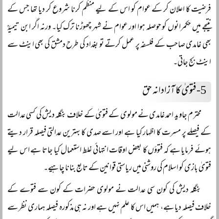
فرضیت کا اعلان کر کے عوام کو اس کے لیے منظم کرنا شروع کر دیا تھا جس کے
نتیجے میں حکمرانوں کو حوصلہ ہوا اور عوام نے شہر چھوڑنا ترک کیا۔ ورنہ اگر ابن تیمیہؒ
بھی غامدی صاحب کے فلسفہ پر عمل کرتے تو بغداد کی طرح دمشق کی بھی اینٹ سے
اینٹ بج جاتی۔
5-
فتویٰ کا آزادانہ حق
محترم جاوید احمد غامدی نے مولوی کے فتویٰ کے خلاف بنگلہ دیش کی کسی عدالت
کے فیصلے پر مسرت کا اظہار کیا ہے اور اسے صدی کا بہترین عدالتی فیصلہ قرار دیتے
ہوئے فرمایا ہے کہ فتوؤں کا بعض اوقات انتہائی غلط استعمال کیا جاتا ہے اس لیے
فتویٰ بازی کو اسلام کی روشنی میں ریاستی قوانین کے تابع بنانا چاہیے۔
بنگلہ دیش کی کون سی عدالت نے مولوی حضرات کے کون سے فتوے کے
خلاف فیصلہ دیا ہے، ہمیں اس کا علم نہیں ہے اور نہ ہی مذکورہ فیصلہ ہماری نظر سے