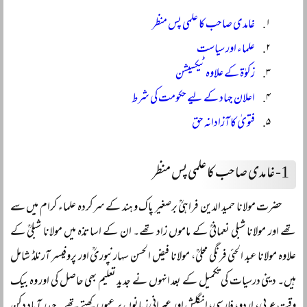
غامدی صاحب کا علمی پس منظر
علماء اور سیاست
زکوٰۃ کے علاوہ ٹیکسیشن
اعلان جہاد کے لیے حکومت کی شرط
فتویٰ کا آزادانہ حق
1-
غامدی صاحب کا علمی پس منظر
حضرت مولانا حمید الدین فراہیؒ برصغیر پاک و ہند کے سرکردہ علماء کرام میں سے
تھے اور مولانا شبلی نعمانیؒ کے ماموں زاد تھے۔ ان کے اساتذہ میں مولانا شبلیؒ کے
علاوہ مولانا عبد الحئی فرنگی محلیؒ، مولانا فیض الحسن سہارنپوریؒ اور پروفیسر آرنلڈ شامل
ہیں۔ دینی درسیات کی تکمیل کے بعد انہوں نے جدید تعلیم بھی حاصل کی اور وہ بیک