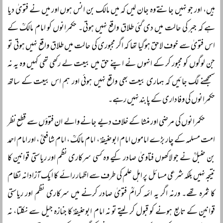
ہیں، اور جو نہیں جانتے وہ جان لیں کہ میں مالک بن انس ہوں اور میں نے فتویٰ دیا
ہے کہ جبر کی حالت میں دی گئی طلاق واقع نہیں ہوتی۔ حکمرانوں کو امام مالکؒ کے
اس فتویٰ سے خوف لاحق ہوگیا تھا کہ اگر مجبوری کی حالت میں طلاق واقع نہیں ہوتی تو
جن لوگوں کو مجبور کر کے انہوں نے اپنے حق میں بیعت لے رکھی تھی کہیں وہ یہ نہ
سمجھنے لگ جائیں کہ ہماری بیعت بھی واقع نہیں ہوئی اور ہم اس بیعت کے ساتھ
حکمرانوں کی وفاداری کے پابند نہیں رہے۔
حکمرانوں کی مرضی اور منشا کے خلاف دیے جانے والے ان فتوؤں سے قطع نظر
امت مسلمہ کے چار بڑے اماموں امام ابوحنیفہؒ ، امام مالکؒ ، امام شافعیؒ ، اور امام احمد
بن حنبلؒ نے جو لاکھوں فتاویٰ صادر کیے وہ کسی سرکاری نظم اور ریاستی قوانین کا
نتیجہ نہیں بلکہ شرعی مسائل پر اہل علم کی طرف سے اظہار رائے کا ایک آزادانہ نظام
کا ثمرہ تھے۔ ورنہ اگر یہ ائمہ کرامؒ فتویٰ صادر کرنے میں سرکاری نظم اور ریاستی
قوانین کے تابع ہونے کو قبول کر لیتے تو نہ امام ابوحنیفہؒ کا جنازہ جیل سے نکلتا، نہ