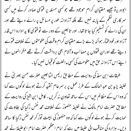
ابوہریرہؓ جیسے مفتیان کرام موجود تھے جو کسی مسئلہ پر فتویٰ صادر کرنے میں کسی
سرکاری نظم کے پابند نہیں تھے بلکہ آزادانہ طور پر مسائل پر رائے دیتے تھے اور
ان کی رائے کو تسلیم کیا جاتا تھا۔ اور تابعین کے دور سے تو فتویٰ کا یہ ادارہ اس قدر
آزاد اور خودمختار ہوا کہ بڑے بڑے مفتیان کرام وقت کی حکومتوں کے خلاف فتوے
دیتے تھے اور ان فتوؤں پر مصائب و آلام بھی برداشت کرتے تھے مگر انہوں نے
اپنے اس آزادانہ حق میں حکومت کی کسی مداخلت کو قبول نہیں کیا۔
طبقات ابن سعدؒ کی روایت کے مطابق رئیس التابعین حضرت حسن بصریؒ نے
خلیفہ یزید بن عبد المالک کے طرز عمل پر برسرعام تنقید کرتے ہوئے لوگوں سے کہا
کہ وہ اس کے مظالم میں اس کے ساتھ تعاون نہ کریں۔ کامل ابن اثیرؒ کی روایت کے
مطابق حضرت امام مالکؒ نے خلیفہ منصورؒ کے خلاف محمد نفس زکیہؒ کی بغاوت کی
حمایت کرتے ہوئے لوگوں سے کہا کہ وہ منصورؒ کی بیعت توڑ کر محمد نفس زکیہؒ کا ساتھ
دیں۔ہزارہ کی مناقب ابی حنیفہؒ میں ہے کہ امام اعظم حضرت امام ابوحنیفہؒ نے محمد