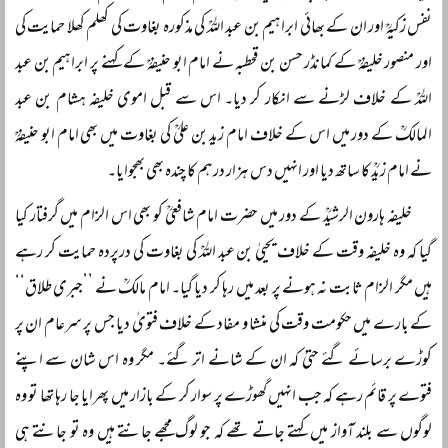
نفس زکیہؒ اور ان کے بھائی ابراہیم بن عبد اللہؒ کی مذکورہ بغاوت کی کھلم کھلا حمایت کی
اور منصور خلیفہؒ کے کمانڈر حسن بن قحطبہ نے امام ابو حنیفہؒ کے کہنے پر ابراہیم بن عبد
اللہؒ کے خلاف لڑنے سے انکار کر دیا۔ اس سے قبل اموی خلیفہ ہشام بن عبد
المالکؒ کے دور میں اس کے خلاف امام زید بن علیؒ کی بغاوت میں بھی امام ابو حنیفہؒ
نے امام زیدؒ کا ساتھ دیا اور انہیں دس ہزار درہم کا چندہ بھی بھجوایا۔
خلیفہ ہارون الرشیدؒ کے دور میں حضرت امام شافعیؒ کو بھی اس الزام میں گرفتار کیا
گیا کہ وہ خلیفہ وقت کے خلاف یحییٰ بن عبد اللہؒ کی بغاوت کی درپردہ حمایت کر رہے
ہیں مگر الزام ثابت نہ ہونے پر بعد میں رہا کر دیا گیا۔ امام مالکؒ نے ’’جبری طلاق‘‘
کے بارے میں حکومت وقت کی منشا و مفاد کے خلاف فتویٰ دیا جس پر سرعام ان پر
کوڑے برسائے گئے حتیٰ کہ ان کے شانے اتر گئے۔ مگر وہ اس شان سے اپنے
فتوے پر قائم رہے کہ جب انہیں گھوڑے پر سوار کر کے بازار میں پھرایا جا رہا تھا تو وہ
لوگوں سے بلند آواز میں کہتے جاتے تھے کہ جو لوگ مجھے جانتے ہیں وہ تو جانتے ہی