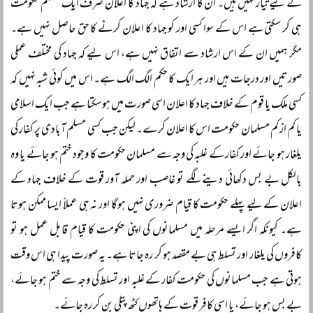
کے لیے تیار نہیں ہیں۔ ان کا ارشاد ہے کہ جہاد کا اعلان صرف ایک مسلم حکومت
ہی کر سکتی ہے اس کے سوا کسی اور کو جہاد کا اعلان کرنے کا حق حاصل نہیں ہے۔
مگر ہمیں ان کے اس ارشاد سے اتفاق نہیں ہے، اس لیے کہ جہاد کی مختلف عملی
صورتیں اور درجات ہیں اور ہر ایک کا حکم الگ الگ ہے۔ اس میں کوئی شبہ نہیں کہ
کسی ملک یا قوم کے خلاف جہاد کا اعلان اسی صورت میں ہو سکتا ہے جب ایک اسلامی
یا کم از کم مسلمان حکومت اس کا اعلان کرے۔ لیکن جب کسی مسلم آبادی پر کفار کی
یلغار ہو جائے اور کفار کے غلبہ کی وجہ سے مسلمان حکومت کا وجود ختم ہو جائے یا وہ
بالکل بے بس دکھائی دینے لگے تو غاصب اور حملہ آور قوت کے خلاف جہاد کے
اعلان کے لیے پہلے حکومت کا قیام ضروری نہیں ہوگا اور نہ ہی عملاً ایسا ممکن ہوتا
ہے۔ کیونکہ اگر ایسے مرحلہ میں مسلمانوں کی اپنی حکومت کا قیام قابل عمل ہو تو
کافروں کی یلغار اور تسلط ہی بے مقصد ہو کر رہ جاتا ہے۔ یہ صورت پیدا ہی اس وقت
ہوتی ہے جب مسلمانوں کی حکومت کفار کے غلبہ اور تسلط کی وجہ سے ختم ہو جائے،
بے بس ہو جائے، یا اسی کافر قوت کے ہاتھوں کٹھ پتلی بن کر رہ جائے۔