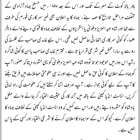
پھر بالا کوٹ کے معرکے تک اور اس کے بعد ۱۸۵۷ء میں مسلح جہاد آزادی کے
مختلف مراحل تاریخ کا حصہ بنے۔ جہاد کا یہ اعلان بھی غیر سرکاری فورم کی طرف
سے تھا اور شاہ عبد العزیز دہلویؒ یا انگریزوں کے خلاف جہاد کا فتویٰ دینے والے دیگر
علماء کو کوئی سرکاری اتھارٹی حاصل نہیں تھی۔ اس لیے غامدی صاحب کے فلسفہ کی
رو سے یہ سارا عمل غیر شرعی قرار پاتا ہے۔ محترم غامدی صاحب یا ان کا کوئی شاگرد
رشید اس دور میں موجود ہوتا تو وہ شاہ عبد العزیز دہلویؒ کو یہی مشورہ دیتا کہ حضور! آپ
کو جہاد کے اعلان کا کوئی حق حاصل نہیں ہے اور نہ ہی حکومتی معاملات میں فریق بننے
کا آپ کے لیے کوئی جواز ہے۔ آپ صرف اتنا کر سکتے ہیں کہ حکومت کی راہ نمائی
کریں، ایسٹ انڈیا کمپنی کے ہاتھ میں آلۂ کار کی حیثیت اختیار کر جانے والے مغل
بادشاہ کو مشورہ دیتے رہیں اور اس سے کہیں کہ وہ ایسٹ انڈیا کمپنی کے خلاف جہاد کا
اعلان کرے، کیونکہ اس کے سوا جہاد کا اعلان کرنے کا شرعی اختیار اور کسی کے پاس
نہیں ہے۔