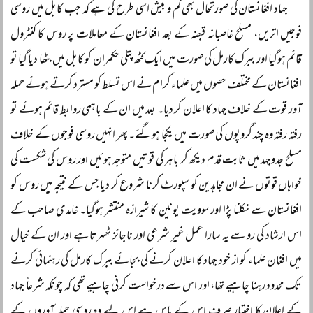
جہاد افغانستان کی صورتحال بھی کم و بیش اسی طرح کی ہے کہ جب کابل میں روسی
فوجیں اتریں، مسلح غاصبانہ قبضہ کے بعد افغانستان کے معاملات پر روس کا کنٹرول
قائم ہوگیا اور ببرک کارمل کی صورت میں ایک کٹھ پتلی حکمران کو کابل میں بٹھا دیا گیا تو
افغانستان کے مختلف حصوں میں علماء کرام نے اس تسلط کو مسترد کرتے ہوئے حملہ
آور قوت کے خلاف جہاد کا اعلان کر دیا۔ بعد میں ان کے باہمی روابط قائم ہوئے تو
رفتہ رفتہ وہ چند گروپوں کی صورت میں یکجا ہوگئے۔ پھر انہیں روسی فوجوں کے خلاف
مسلح جدوجہد میں ثابت قدم دیکھ کر باہر کی قوتیں متوجہ ہوئیں اور روس کی شکست کی
خواہاں قوتوں نے ان مجاہدین کو سپورٹ کرنا شروع کر دیا جس کے نتیجہ میں روس کو
افغانستان سے نکلنا پڑا اور سوویت یونین کا شیرازہ منتشر ہوگیا۔ غامدی صاحب کے
اس ارشاد کی رو سے یہ سارا عمل غیر شرعی اور ناجائز ٹھہرتا ہے اور ان کے خیال
میں افغان علماء کو از خود جہاد کا اعلان کرنے کی بجائے ببرک کارمل کی رہنمائی کرنے
تک محدود رہنا چاہیے تھا، اور اس سے درخواست کرنی چاہیے تھی کہ چونکہ شرعاً جہاد
کے اعلان کا اختیار صرف اس کے پاس ہے اس لیے وہ روسی حملہ آوروں کے