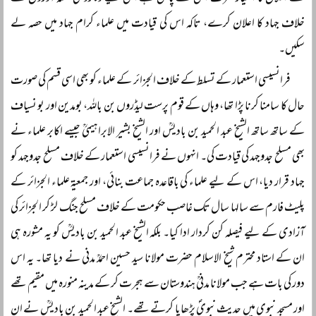
خلاف جہاد کا اعلان کرے، تاکہ اس کی قیادت میں علماء کرام جہاد میں حصہ لے
سکیں۔
فرانسیسی استعمار کے تسلط کے خلاف الجزائر کے علماء کو بھی اسی قسم کی صورت
حال کا سامنا کرنا پڑا تھا، وہاں کے قوم پرست لیڈروں بن باللہ، بومدین اور بو نسیاف
کے ساتھ ساتھ الشیخ عبد الحمید بن بادیسؒ اور الشیخ بشیر الابراہیمیؒ جیسے اکابر علماء نے
بھی مسلح جدوجہد کی قیادت کی۔ انہوں نے فرانسیسی استعمار کے خلاف مسلح جدوجہد کو
جہاد قرار دیا، اس کے لیے علماء کی باقاعدہ جماعت بنائی، اور جمعیۃ علماء الجزائر کے
پلیٹ فارم سے سالہا سال تک غاصب حکومت کے خلاف مسلح جنگ لڑ کر الجزائر کی
آزادی کے لیے فیصلہ کن کردار ادا کیا۔ بلکہ الشیخ عبد الحمید بن بادیسؒ کو یہ مشورہ ہی
ان کے استاد محترم شیخ الاسلام حضرت مولانا سید حسین احمدؒ مدنی نے دیا تھا۔ یہ اس
دور کی بات ہے جب مولانا مدنیؒ ہندوستان سے ہجرت کر کے مدینہ منورہ میں مقیم تھے
اور مسجد نبوی میں حدیث نبویؐ پڑھایا کرتے تھے۔ الشیخ عبد الحمید بن بادیسؒ نے ان