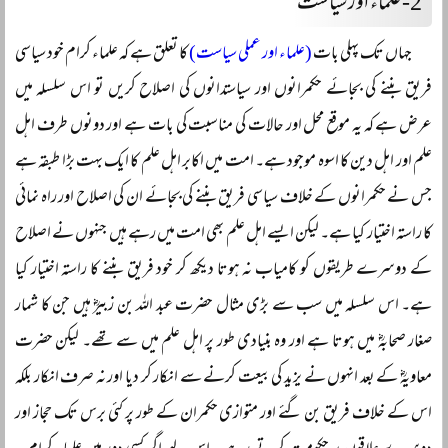
2-
علماء اور سیاست
جہاں تک پہلی بات
(علماء اور عملی سیاست)
کا تعلق ہے کہ علماء کرام خود سیاسی
فریق بننے کی بجائے حکمرانوں اور سیاستدانوں کی اصلاح کریں تو اس سلسلہ میں
عرض ہے کہ یہ موقع محل اور حالات کی مناسبت کی بات ہے اور دونوں طرف اہل
علم اور اہل دین کا اسوہ موجود ہے۔ امت میں اکابر اہل علم کا ایک بہت بڑا طبقہ ہے
جس نے حکمرانوں کے خلاف سیاسی فریق بننے کی بجائے ان کی اصلاح اور راہ نمائی
کا راستہ اختیار کیا ہے۔ لیکن ایسے اہل علم بھی امت میں رہے ہیں جنہوں نے اصلاح
کے دوسرے طریقوں کو کامیاب نہ ہوتا دیکھ کر خود فریق بننے کا راستہ اختیار کیا
ہے۔ اس سلسلہ میں سب سے بڑی مثال حضرت عبد اللہ بن زبیرؓ ہیں جن کا شمار
صغار صحابہؓ میں ہوتا ہے اور وہ بنیادی طور پر اہل علم میں سے تھے۔ لیکن حضرت
معاویہؓ کے بعد انہوں نے یزید کی بیعت کرنے سے انکار کر دیا اور نہ صرف انکار بلکہ
اس کے خلاف فریق بن گئے اور متوازی حکمران کے طور پر کئی برس تک حجاز اور