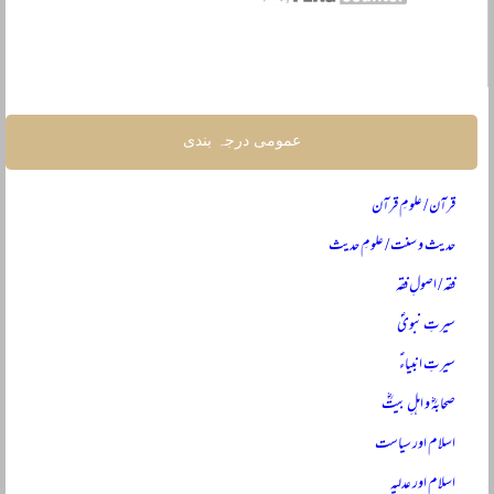
عمومی درجہ بندی
قرآن / علومِ قرآن
حدیث و سنت / علومِ حدیث
فقہ / اصولِ فقہ
سیرتِ نبویؐ
سیرتِ انبیاءؑ
صحابہؓ و اہلِ بیتؓ
اسلام اور سیاست
اسلام اور عدلیہ