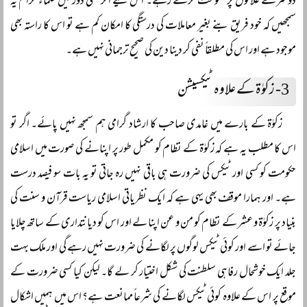
دوسرے علاقوں پر حکومت کرتے رہے۔ اس لیے اگر کسی دور میں علماء کرام یہ
سمجھیں کہ خود فریق بنے بغیر معاملات کی درستگی کا امکان کم ہے تو اس کا راستہ بھی
موجود ہے اور اس کی مطلقاً نفی کر دینا دین کی صحیح ترجمانی نہیں ہے۔
3-
زکوٰۃ کے علاوہ ٹیکسیشن
زکوٰۃ کے بارے میں غامدی صاحب کا ارشاد گرامی ہم سمجھ نہیں پائے۔ اگر تو
اس کا مطلب یہ ہے کہ زکوٰۃ کے نظام کو مکمل طور پر اپنانے کی صورت میں اسلامی
حکومت کو کسی اور ٹیکس کی ضرورت ہی باقی نہیں رہ جاتی تو یہ بات سو فیصد درست
ہے۔ اور ہمارا موقف بھی یہی ہے کہ ایک نظریاتی اسلامی ریاست قرآن و سنت کی
بنیاد پر زکوٰۃ و عشر کے نظام کو من و عن اپنا لے اور اس کو دیانتداری کے ساتھ چلایا
جائے تو اسے اور کوئی ٹیکس لوگوں پر لگانے کی ضرورت نہیں رہے گی اور ملک بہت
جلد ایک خوشحال رفاہی سلطنت کی شکل اختیار کر لے گا۔ لیکن کیا کسی ضرورت کے
موقع پر اس کے علاوہ کوئی ٹیکس لگانے کی شرعاً ممانعت ہے؟ اس میں ہمیں اشکال