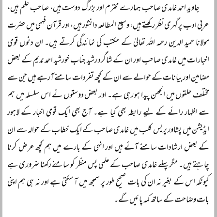
جاوید احمد غامدی صاحب ہمارے محترم اور بزرگ دوست ہیں، صاحب علم ہیں،
عربی ادب پر گہری نظر رکھتے ہیں، وسیع المطالعہ دانشور ہیں، اور قرآن فہمی میں حضرت
مولانا حمید الدین رحمہ اللہ تعالیٰ کے مکتب کی نمائندگی کرتے ہیں۔ ان دنوں قومی
اخبارات میں غامدی صاحب اور ان کے شاگرد رشید جناب خورشید احمد ندیم کے بعض
مضامین اور بیانات کے حوالے سے ان کے کچھ تفردات سامنے آرہے ہیں جن سے
مختلف حلقوں میں الجھن پیدا ہو رہی ہے۔ اور بعض دوستوں نے اس سلسلہ میں ہم
سے اظہار رائے کے لیے رابطہ بھی کیا ہے۔ آج بھی ایک قومی اخبار کے لاہور
ایڈیشن میں پشاور پریس کلب میں غامدی صاحب کے ایک خطاب کے حوالہ سے ان
کے بعض ارشادات سامنے آئے ہیں اور انہی کے بارے میں ہم کچھ عرض کرنا
چاہتے ہیں۔ مگر پہلے غامدی صاحب کے علمی پس منظر کو سامنے رکھنا ضروری ہے
کیونکہ اس کے بغیر نہ ان کی بات صحیح طور پر سمجھ میں آ سکتی ہے اور نہ ہی ہم اپنی
بات وضاحت کے ساتھ کہہ پائیں گے۔