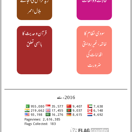
حالات و واقعات
ریڈ کراس کی بجائے
ہلال احمر
سودی نظام کا
قرآن و حدیث کا
خاتمہ، غیر روایتی
باہمی تعلق
اقدامات کی
ضرورت
2016ء سے